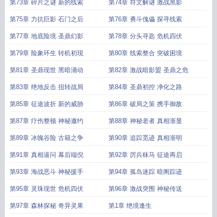
第73章 碎片之谜 新的线索
第74章 符文解谜 激战黑影
第75章 力抗巨影 石门之后
第76章 勇斗傀儡 探寻线索
第77章 地底险境 圣鼎幻影
第78章 分头寻匙 危机四伏
第79章 险象环生 转机初现
第80章 线索整合 突破困境
第81章 圣鼎现世 黑暗涌动
第82章 激战暗影盟 圣鼎之危
第83章 绝地反击 扭转战局
第84章 圣鼎初控 净化之路
第85章 征途波折 新的威胁
第86章 破局之策 携手御敌
第87章 疗伤整顿 神秘邀约
第88章 神秘老者 真相渐显
第89章 冰魄谷险 古籍之争
第90章 追踪觅迹 真相渐明
第91章 真相逼问 幕后端倪
第92章 厉兵秣马 征途再启
第93章 海战恶斗 神秘援手
第94章 孤岛迷踪 暗阁踪迹
第95章 灵珠现世 危机四伏
第96章 激战突围 神秘传送
第97章 森林探秘 奇异灵果
第1章 绝境逢生