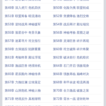
第49章 深入虎穴 危机四伏
第50章 化险为夷 联盟初成
第51章 联盟筹备 暗流涌动
第52章 突袭降临 激烈交锋
第53章 逆转战局 神秘援军
第54章 战后商讨 殿址端倪
第55章 落星谷中 奇异天象
第56章 神秘考验 星图之谜
第57章 迷雾寻片 符文指引
第58章 灵湖巨兽 碎片再现
第59章 古洞迷踪 陷阱重重
第60章 符文破阵 碎片终聚
第61章 考验终章 殿址浮现
第62章 破冰前行 危机暗伏
第63章 激战巨兽 绝境转机
第64章 石门开启 强敌现身
第65章 星辰殿内 神秘传承
第66章 强敌再临 巅峰对决
第67章 力挽狂澜 尘埃落定
第68章 和平余波 暗流再涌
第69章 山洞危机 神秘人物
第70章 全力激战 破敌之策
第71章 绝境反扑 真相渐明
第72章 背水一战 逆转乾坤