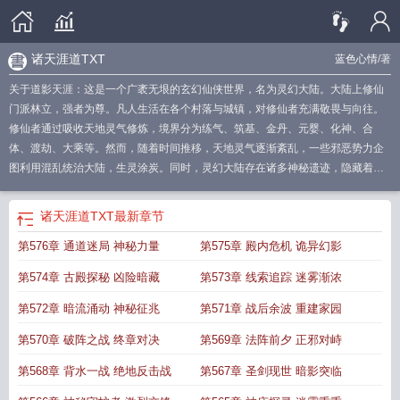
诸天涯道TXT
蓝色心情
/著
关于道影天涯：这是一个广袤无垠的玄幻仙侠世界，名为灵幻大陆。大陆上修仙
门派林立，强者为尊。凡人生活在各个村落与城镇，对修仙者充满敬畏与向往。
修仙者通过吸收天地灵气修炼，境界分为练气、筑基、金丹、元婴、化神、合
体、渡劫、大乘等。然而，随着时间推移，天地灵气逐渐紊乱，一些邪恶势力企
图利用混乱统治大陆，生灵涂炭。同时，灵幻大陆存在诸多神秘遗迹，隐藏着强
大的功法与法宝，吸引无数修仙者探寻。
莫道芳草在天涯
天涯道祖全集
天涯道
祖作者
天涯道祖阅读
天涯道祖免费阅读
天涯道祖百科
天涯道之动免费阅读
诸
诸天涯道TXT
最新章节
天涯道TXT
天涯道之动全文
无奇之道天涯
天涯道祖TXT
落花斜影天涯
天涯道
第576章 通道迷局 神秘力量
第575章 殿内危机 诡异幻影
之动
天涯道祖全文阅读
天涯道主
天涯道之动大结局
天涯道祖
天涯道之洞
天
涯道之动原著
天涯道之动全文阅读
棋道天涯
天涯道祖原文
天涯牧道
天涯道祖
第574章 古殿探秘 凶险暗藏
第573章 线索追踪 迷雾渐浓
百科
天涯道君子
天涯道祖作者是谁
天涯棋道创始人
天涯道之劫
天涯道之动作
者
道不尽当年 天涯
天涯道之动介绍
极道家族 天涯
诸天涯道
天涯道祖好看
第572章 暗流涌动 神秘征兆
第571章 战后余波 重建家园
吗
成都天涯棋道
天涯道祖介绍
第570章 破阵之战 终章对决
第569章 法阵前夕 正邪对峙
第568章 背水一战 绝地反击战
第567章 圣剑现世 暗影突临