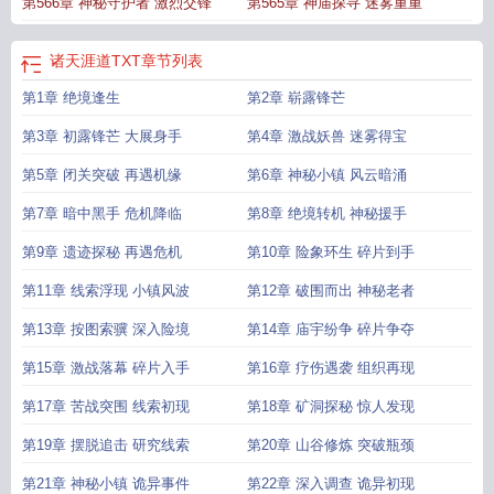
第566章 神秘守护者 激烈交锋
第565章 神庙探寻 迷雾重重
诸天涯道TXT
章节列表
第1章 绝境逢生
第2章 崭露锋芒
第3章 初露锋芒 大展身手
第4章 激战妖兽 迷雾得宝
第5章 闭关突破 再遇机缘
第6章 神秘小镇 风云暗涌
第7章 暗中黑手 危机降临
第8章 绝境转机 神秘援手
第9章 遗迹探秘 再遇危机
第10章 险象环生 碎片到手
第11章 线索浮现 小镇风波
第12章 破围而出 神秘老者
第13章 按图索骥 深入险境
第14章 庙宇纷争 碎片争夺
第15章 激战落幕 碎片入手
第16章 疗伤遇袭 组织再现
第17章 苦战突围 线索初现
第18章 矿洞探秘 惊人发现
第19章 摆脱追击 研究线索
第20章 山谷修炼 突破瓶颈
第21章 神秘小镇 诡异事件
第22章 深入调查 诡异初现