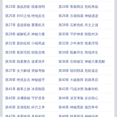
第23章 激战邪影 线索渐明
第24章 客栈商议 危机再临
第25章 封印之地 绝地反击
第26章 古籍线索 神秘遗迹
第27章 遗迹探秘 重重机关
第28章 石桥危机 符文之谜
第29章 破解机关 神秘力量
第30章 守护神兽 惊险对决
第31章 新的征程 小镇风波
第32章 少年身世 线索浮现
第33章 夜探宅院 惊险交锋
第34章 险象环生 绝地求生
第35章 线索整合 迷雾渐开
第36章 石棺秘宝 神秘力量觉醒
第37章 全力解谜 突破考验
第38章 组织阴谋 危机逼近
第39章 绝境反击 神秘援手
第40章 大破敌阵 前路再启
第41章 极寒之旅 冰原险阻
第42章 巧战冰熊 险象转机
第43章 冰渊探秘 守护灵兽
第44章 冰宫考验 步步惊心
第45章 灵湖危机 碎片之争
第46章 神秘黑影 激烈争夺
第47章 迷雾破局 真相初现
第48章 线索探寻 神秘信函