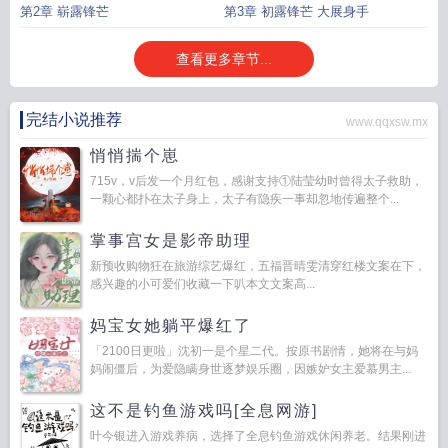
第2章 崭露锋芒
第3章 初露锋芒 大展身手
查看更多章节...
完结小说推荐
www.qqxsw.mx
悄悄揣个崽
715v，v后发一个月红包，感谢支持①陆莹幼时曾得太子救助，
一颗心都扑在太子身上，太子有隐疾一事却忽地传遍整个...
掌事宫女是影帝助理
新预收购物狂在旅游综艺爆红，五福晋晴雯清穿红楼文案在下，
感兴趣的小可爱们收藏一下叭本文文案高...
妈宝女她躺平爆红了
「2100日更啦」沈初一是个星二代。按原书剧情，她将在与妈
妈闹僵后，为爱隐瞒身世逐梦娱乐圈，因嫉妒女主爱慕男主...
这不是钓鱼游戏吗[全息网游]
叶今银进入游戏养病，选择了全息钓鱼游戏休闲养老。结果刚进