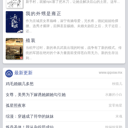
新手村，就被npc塞了把木刀，让她去解决后山的土匪。这年...
我的外甥是雍正
作为京城庶女界巅峰，淑宁有嫡母爱，兄长疼，德妃姐姐给撑
腰。选秀才撂牌，后脚圣旨赐婚。未婚夫勋臣之后，天子近臣，
还...
殖装
当机甲过时，新的单兵武装出现的时候，战争有了新的模式。传
统的军团在绝对的个体力量面前变得苍白而无力。新的生存法
则...
最新更新
www.qqxsw.mx
鸡毛婚姻几多愁
秧猫儿
女尊，美男为下嫁诱她媚她勾引她
水嫩的小白
孤星照夜寒
蜚零南星
综漫：穿越成了符华的妹妹
末魂
炼丹圣体！我从杂役苟成仙
铁锅炖笨鹅