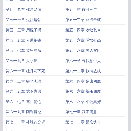
第四十九章 残念梦魇
第五十章 连升三层
第五十一章 先祖遗骨
第五十二章 弱点击破
第五十三章 用棍子捅
第五十四章 收蛟取伞
第五十五章 分道扬镳
第五十六章 觉悟挺高
第五十七章 黄雀在后
第五十八章 救人被阻
第五十九章 大小姐
第六十章 寻找意中人
第六十一章 牡丹花下死
第六十二章 欲擒故纵
第六十三章 绑个肉票
第六十四章 猴山四魔
第六十五章 忒不靠谱
第六十六章 斩杀四魔
第六十七章 速回昆仑
第六十八章 相公真好
第六十九章 回到昆仑
第七十章 我不同意
第七十一章 林胜的分析
第七十二章 昆仑坊市