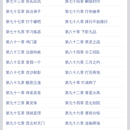
第七十三章 街头比武
第七十四章 解除封印
第七十五章 执法弟子
第七十六章 疗伤修养
第七十七章 打个赌吧
第七十八章 择日不如撞日
第七十九章 学习炼器
第八十章 下阶九品
第八十一章 鸿门宴
第八十二章 禁灵之战
第八十三章 法器特效
第八十四章 分工排队
第八十五章 算我一个
第八十六章 三月之约
第八十七章 含沙射影
第八十八章 打完再泡
第八十九章 醋意泛滥
第九十章 打成狗了
第九十一章 倚老卖老
第九十二章 青鸾火凤
第九十三章 聚灵珠
第九十四章 昆仑别院
第九十五章 强就是理
第九十六章 赛前分组
第九十七章 昆仑对天门
第九十八章 连输两场