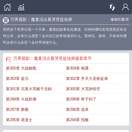
万界观影：魔童泪点看哭菩提祖师
修炼狂魔
/著
突然各个世界出现一个天幕，魔童的故事在此播放。封神的哪吒发现竟然还有这
种父亲，会有什么感受？会对自己的李靖做些什么。黑神话。最帅，只有杀性哪
吒会有什么反应？会对李靖做什么。
万界观影：魔童泪点看哭菩提祖师
最新章节
第305章 大战杨戬
第304章 相遇
第303章 提示
第302章 齐天大圣收徒弟
第301章 沉香大骂猴子没妈
第300章 大骂孙悟空
第299章 斗战胜佛
第298章 终于到了
第297章 救猴
第296章 追杀
第295章 老道士
第294章 找猴