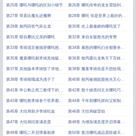
大
第25章 哪吒与哪吒的区别小细节
第26章 哪吒传奇的龙女震惊到晕
厥
第27章 简直比魔丸还魔啊
第28章 哪吒 你是世界上最好的父
亲
第29章 敖丙回答气坏众龙
第30章 史上最傲娇的哪吒笑了
第31章 暗自攀比父亲的哪吒
第32章 来自女版敖光的夸赞
第33章 李靖谎言被揭穿哪吒怒气
第34章 暴怒的哪吒们全都要杀李
冲天来杀人
靖
第35章 魔童哪吒弑李靖其他版本
第36章 敖丙露出龙角天下百姓指
李靖狂喜
责他谩骂他
第37章 其他版本李靖惊了求他别
第38章 魔童李靖你是不想给我们
搞别换命
活路啊
第39章 李靖呢哦成为渣子了
第40章 敖丙被捅屁股敖光又心疼
又震惊
第41章 申公豹之死三教埋下的阴
第42章 殷十娘质问丈夫哪吒巧妙
谋封神开启预兆
回答令人震惊
第43章 哪吒救李靖各个世界都惊
第44章 千年前哪吒挥向父权制的
了
一剑千年后又挥了一剑
第45章 大结局前夕李靖吐血
第46章 大结局破雷劫
第47章 大结局结算满意度
第48章 为增加满意度开启弹幕播
放结束彩蛋
第49章 哪吒二开启弹幕刷屏
第50章 复活哪吒成品震惊诸天万