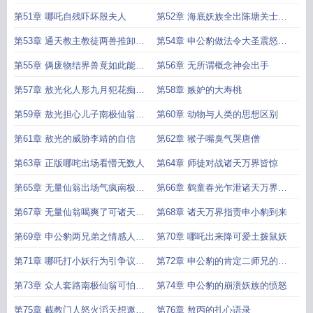
界
第51章 哪吒自残吓坏殷夫人
第52章 海底妖族全出陈塘关士兵
皆惧
第53章 通天教主教徒两兽推卸责
第54章 申公豹做法令大圣震怒想
任气坏人
杀人殷夫人艰难抵挡妖怪危
第55章 俩废物结界兽竟如此能扛
第56章 无所谓概念神会出手
诸天万界无数神佛震惊
第57章 敖光化人形九月犯花痴敖
第58章 嫉妒的大寿桃
广羡慕嫉妒
第59章 敖光担心儿子南极仙翁发
第60章 动物与人类的思想区别
毒誓
第61章 敖光的威胁李靖的自信
第62章 猴子嘴臭气哭唐僧
第63章 正版哪咤出场看懵无数人
第64章 师徒对战诸天万界皆惊
第65章 无量仙翁出场气疯南极仙
第66章 鹤童春光乍泄诸天万界的
翁
人看呆
第67章 无量仙翁喝爽了可诸天万
第68章 诸天万界指责申小豹到来
界的人笑疯了
第69章 申公豹两兄弟之情感人肺
第70章 哪吒出来降可爱土拨鼠妖
腑
第71章 哪吒打小妖行为引争议万
第72章 申公豹的肯定二师兄的佩
人唾骂
服
第73章 众人套路南极仙翁可怕的
第74章 申公豹的崩溃妖族的愤怒
誓言
第75章 截教门人怒火滔天想邀战
第76章 敖丙的扎心语录