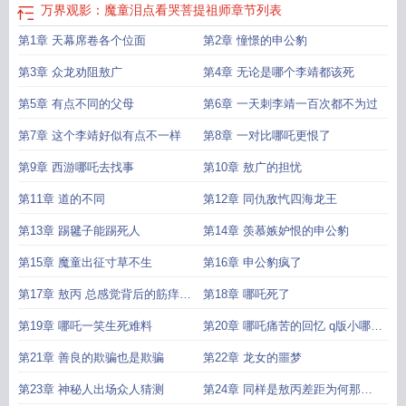
万界观影：魔童泪点看哭菩提祖师
章节列表
第1章 天幕席卷各个位面
第2章 憧憬的申公豹
第3章 众龙劝阻敖广
第4章 无论是哪个李靖都该死
第5章 有点不同的父母
第6章 一天刺李靖一百次都不为过
第7章 这个李靖好似有点不一样
第8章 一对比哪吒更恨了
第9章 西游哪吒去找事
第10章 敖广的担忧
第11章 道的不同
第12章 同仇敌忾四海龙王
第13章 踢毽子能踢死人
第14章 羡慕嫉妒恨的申公豹
第15章 魔童出征寸草不生
第16章 申公豹疯了
第17章 敖丙 总感觉背后的筋痒痒
第18章 哪吒死了
的
第19章 哪吒一笑生死难料
第20章 哪吒痛苦的回忆 q版小哪吒
出场
第21章 善良的欺骗也是欺骗
第22章 龙女的噩梦
第23章 神秘人出场众人猜测
第24章 同样是敖丙差距为何那么