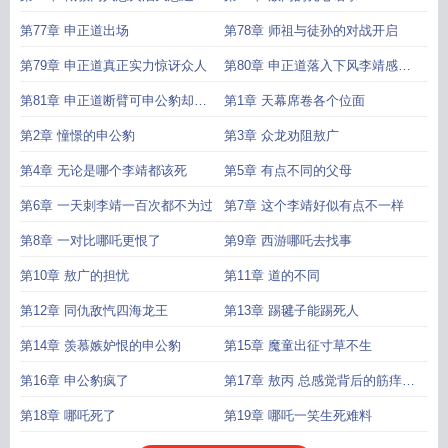
整个阐教
第77章 申正道出场
第78章 师祖与徒孙的对战开启
第79章 申正道真正实力惊讶众人
第80章 申正道落入下风李靖感慨
放水
第81章 申正道断臂可申公豹却奇
第1章 天幕席卷各个位面
怪的沉默起来
第2章 憧憬的申公豹
第3章 众龙劝阻敖广
第4章 无论是哪个李靖都该死
第5章 有点不同的父母
第6章 一天刺李靖一百次都不为过
第7章 这个李靖好似有点不一样
第8章 一对比哪吒更恨了
第9章 西游哪吒去找事
第10章 敖广的担忧
第11章 道的不同
第12章 同仇敌忾四海龙王
第13章 踢毽子能踢死人
第14章 羡慕嫉妒恨的申公豹
第15章 魔童出征寸草不生
第16章 申公豹疯了
第17章 敖丙 总感觉背后的筋痒痒
的
第18章 哪吒死了
第19章 哪吒一笑生死难料