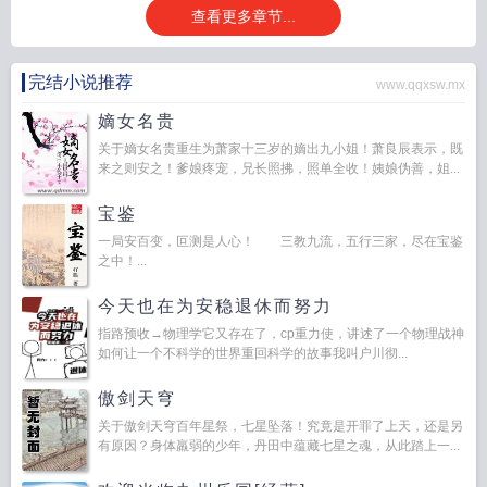
查看更多章节...
完结小说推荐
www.qqxsw.mx
嫡女名贵
关于嫡女名贵重生为萧家十三岁的嫡出九小姐！萧良辰表示，既
来之则安之！爹娘疼宠，兄长照拂，照单全收！姨娘伪善，姐...
宝鉴
一局安百变，叵测是人心！ 三教九流，五行三家，尽在宝鉴
之中！...
今天也在为安稳退休而努力
指路预收→物理学它又存在了，cp重力使，讲述了一个物理战神
如何让一个不科学的世界重回科学的故事我叫户川彻...
傲剑天穹
关于傲剑天穹百年星祭，七星坠落！究竟是开罪了上天，还是另
有原因？身体羸弱的少年，丹田中蕴藏七星之魂，从此踏上一...