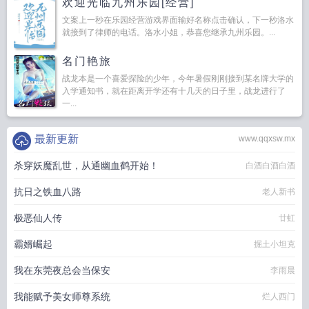
欢迎光临九州乐园[经营]
文案上一秒在乐园经营游戏界面输好名称点击确认，下一秒洛水
就接到了律师的电话。洛水小姐，恭喜您继承九州乐园。...
名门艳旅
战龙本是一个喜爱探险的少年，今年暑假刚刚接到某名牌大学的
入学通知书，就在距离开学还有十几天的日子里，战龙进行了
一...
最新更新
www.qqxsw.mx
杀穿妖魔乱世，从通幽血鹤开始！
白酒白酒白酒
抗日之铁血八路
老人新书
极恶仙人传
廿虹
霸婿崛起
掘土小坦克
我在东莞夜总会当保安
李雨晨
我能赋予美女师尊系统
烂人西门