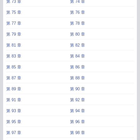
第 73 章
第 74 章
第 75 章
第 76 章
第 77 章
第 78 章
第 79 章
第 80 章
第 81 章
第 82 章
第 83 章
第 84 章
第 85 章
第 86 章
第 87 章
第 88 章
第 89 章
第 90 章
第 91 章
第 92 章
第 93 章
第 94 章
第 95 章
第 96 章
第 97 章
第 98 章