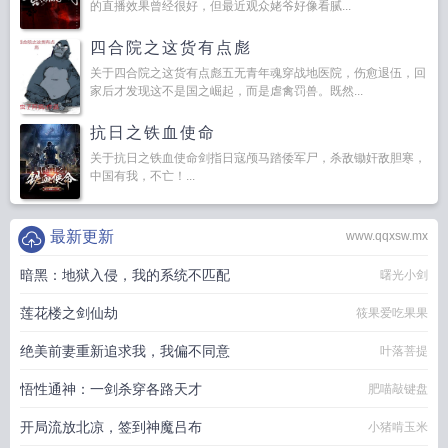
的直播效果曾经很好，但最近观众姥爷好像看腻...
四合院之这货有点彪
关于四合院之这货有点彪五无青年魂穿战地医院，伤愈退伍，回
家后才发现这不是国之崛起，而是虐禽罚兽。既然...
抗日之铁血使命
关于抗日之铁血使命剑指日寇颅马踏倭军尸，杀敌锄奸敌胆寒，
中国有我，不亡！...
最新更新
www.qqxsw.mx
暗黑：地狱入侵，我的系统不匹配
曙光小剑
莲花楼之剑仙劫
筱果爱吃果果
绝美前妻重新追求我，我偏不同意
叶落菩提
悟性通神：一剑杀穿各路天才
肥喵敲键盘
开局流放北凉，签到神魔吕布
小猪啃玉米