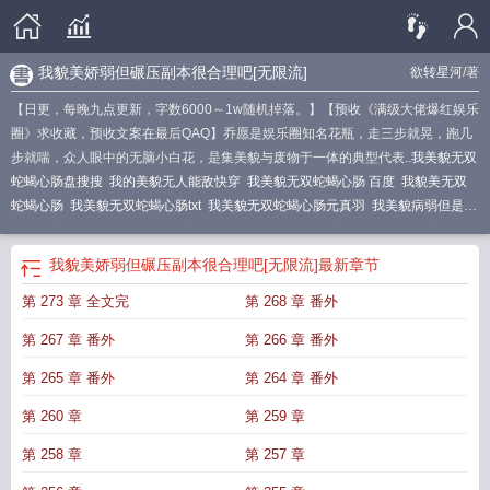
我貌美娇弱但碾压副本很合理吧[无限流]
欲转星河
/著
【日更，每晚九点更新，字数6000～1w随机掉落。】【预收《满级大佬爆红娱乐
圈》求收藏，预收文案在最后QAQ】乔愿是娱乐圈知名花瓶，走三步就晃，跑几
步就喘，众人眼中的无脑小白花，是集美貌与废物于一体的典型代表..
我美貌无双
蛇蝎心肠盘搜搜
我的美貌无人能敌快穿
我美貌无双蛇蝎心肠 百度
我貌美无双
蛇蝎心肠
我美貌无双蛇蝎心肠txt
我美貌无双蛇蝎心肠元真羽
我美貌病弱但是
攻
我的美貌无人能敌txt
我貌美如花西施貂蝉图片
我的美貌无人能及快穿
我貌
美病弱但是
我貌美病弱但是改
我貌美如花节目视频
我貌美病弱但我是攻
我貌
我貌美娇弱但碾压副本很合理吧[无限流]
最新章节
美娇弱但碾压副本很合理吧[无限流
我的美貌无人能敌[重生
我美貌无双蛇蝎心
第 273 章 全文完
第 268 章 番外
肠
我的貌美如花全靠你
我美貌无双
我貌美娇弱但碾压副本很合理吧无限流
我
貌美无边
我貌美如花快穿
我凭美貌
我美我弱却是攻(快穿)by佛茶茶
我的貌美
第 267 章 番外
第 266 章 番外
如花 全文完整版
第 265 章 番外
第 264 章 番外
第 260 章
第 259 章
第 258 章
第 257 章