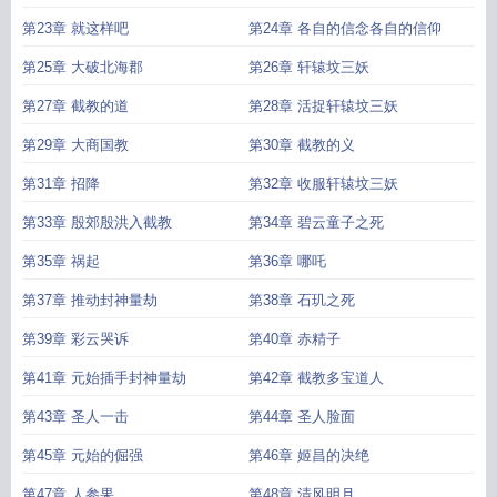
第23章 就这样吧
第24章 各自的信念各自的信仰
第25章 大破北海郡
第26章 轩辕坟三妖
第27章 截教的道
第28章 活捉轩辕坟三妖
第29章 大商国教
第30章 截教的义
第31章 招降
第32章 收服轩辕坟三妖
第33章 殷郊殷洪入截教
第34章 碧云童子之死
第35章 祸起
第36章 哪吒
第37章 推动封神量劫
第38章 石玑之死
第39章 彩云哭诉
第40章 赤精子
第41章 元始插手封神量劫
第42章 截教多宝道人
第43章 圣人一击
第44章 圣人脸面
第45章 元始的倔强
第46章 姬昌的决绝
第47章 人参果
第48章 清风明月