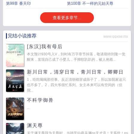
第99章 番天印
第100章 不一样的元始天尊
查看更多章节...
完结小说推荐
www.qqxsw.mx
[东汉]我有母后
本文预计930号入V，到时有万字章节掉落，敬请期待刘隆一觉
醒来，发现自己成了小婴儿，手脚软趴趴的，被人抱着...
新川日常，清穿日常，青川日常，卿卿日
常
1，吃吃喝喝那些事。反正清朝都穿成筛子了，所以加我家这只
也不多了。2，四大爷很忙系列。女主本来可以有空间的（但
我...
不科学御兽
...
渊天尊
关于渊天尊我为天尊时，当踏平仙庭吴渊ps天才流！无系统！ps