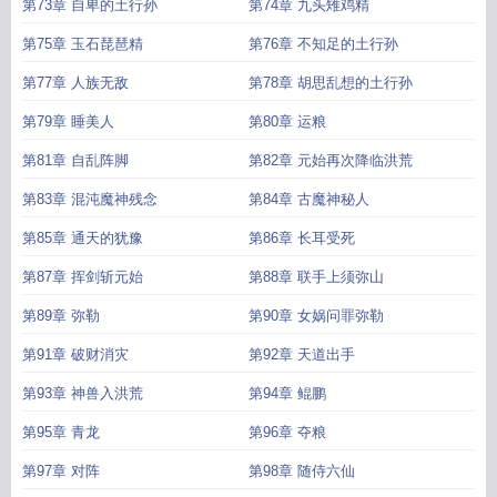
第73章 自卑的土行孙
第74章 九头雉鸡精
第75章 玉石琵琶精
第76章 不知足的土行孙
第77章 人族无敌
第78章 胡思乱想的土行孙
第79章 睡美人
第80章 运粮
第81章 自乱阵脚
第82章 元始再次降临洪荒
第83章 混沌魔神残念
第84章 古魔神秘人
第85章 通天的犹豫
第86章 长耳受死
第87章 挥剑斩元始
第88章 联手上须弥山
第89章 弥勒
第90章 女娲问罪弥勒
第91章 破财消灾
第92章 天道出手
第93章 神兽入洪荒
第94章 鲲鹏
第95章 青龙
第96章 夺粮
第97章 对阵
第98章 随侍六仙