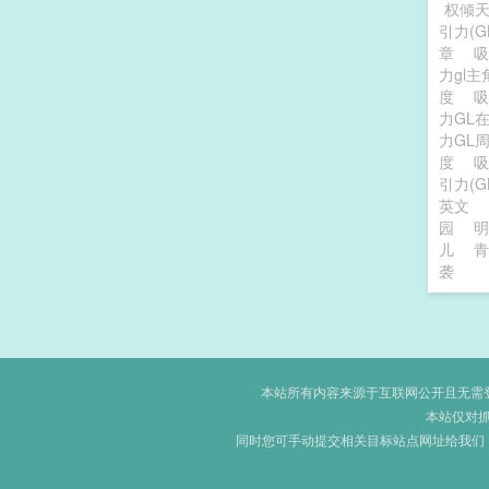
权倾
引力(
章
力gl
度
吸
力GL
力GL
度
吸
引力(G
英文
园
明天
儿
青
袭
本站所有内容来源于互联网公开且无需登录
本站仅对
同时您可手动提交相关目标站点网址给我们