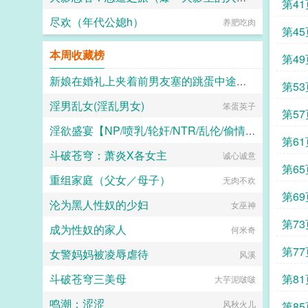
第41
尽欢（年代公媳h）
fnr8std27
养肥吃肉
第45
本周收藏榜
第49
新娘在婚礼上夹着前男友塞的跳蛋中途忍不住喷水了
第53
淫男乱女(淫乱男女)
笨蛋英子
二十三
第57
淫欲盛宴【NP/喷乳/轮奸/NTR/乱伦/偷情/换妻/迷奸】
第61
斗破苍穹：萧炎X各女主
水木生溪
诚心诚意
第65
重组家庭（父女／母子）
无肉不欢
第69
沦为黑人性奴的少妇
女巫神
第73
成为性奴的家人
何米奇
第77
女警妈妈被凌辱虐待
风溪
斗破苍穹三美母
第81
大芋泥啵啵
鸣潮：涩涩
风秋火儿
第85