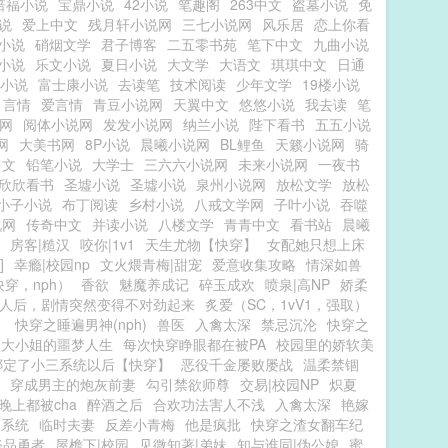
倍福小说
宝鼎小说
42小说
笔趣阁
263中文
盗墓小说
免
说
爱上中文
残月轩小说网
三七小说网
风乐居
恋上你看
小说
硝烟文学
君子博客
二五零书苑
笔下中文
九曲小说
小说
乐文小说
夏日小说
大文学
大语文
琪琪中文
日通
小说
富士康小说
去读笔
技术阅读
少年文学
19楼小说
1言情
爱言情
青豆小说网
天翼中文
悠悠小说
我去读
笔
网
阅体小说网
发发小说网
纳兰小说
陛下看书
五五小说
网
大美书网
8P小说
晨曦小说网
BL鲤鱼
天籁小说网
骑
中文
铅笔小说
大学士
三六六小说网
未来小说网
一夜书
欣欣看书
圣墟小说
圣墟小说
泉州小说网
放松文学
放松
小子小说
布丁阅读
乡村小说
八戒文学网
子叶小说
吞噬
说网
传奇中文
并读小说
八楼文学
青青中文
看书站
晨曦
房客|糙汉
咬你|1v1
天生尤物【快穿】
女配她只想上床
]
幸瘾|校园np
文火煨青梅|甜宠
爱意收集攻略
情深如兽
穿，nph）
香欲
魅魔养成记
碎玉成欢
喷泉|高NP
娇柔
人后，剧情突然变得不对劲起来
炙爱（SC，1vV1，强取）
）
快穿之睡遍男神(nph)
兽医
入禽太深
禁忌沉沦
快穿之
之大小姐的噩梦人生
每次快穿睁眼都在被PA
校园里的娇软美
绑定了小三系统以后【快穿】
恶役千金屡败屡战
温柔禁锢
穿成男主的炮灰前妻
勾引禁欲师尊
交易|校园NP
炽夏
晚上都被cha
醉酒之后
合欢功法害人不浅
入禽太深
艳嫁
文系统
临时夫妻
反差小青梅
他是疯批
快穿之渣女翻车纪
祭品勇者
屋檐下|校园
见微知著|弟妹
知与谁同|伪公媳
蜜