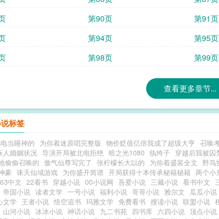
页
第90页
第91页
页
第94页
第95页
页
第98页
第99页
查看更多章节...
小说标签
北电当睡神的
为你着迷原唱完整版
物价贬值亿倍我成了超级大亨
召唤
际人婚姻状况
导演开局被北电拒绝
暗之光1080
纨绔子
穿越后我被囚
地偷偷召唤的
傲气仙尊写完了
张柠檬长大以的
为你着盛装全文
野鸟
神豪
诛天仙域游戏
为你盛开简谱
开局获得十本传承秘籍秘籍
两个小
263中文
22看书
穿越小说
00小说网
吾爱小说
三藏小说
看书中文
帝国小说
读者文学
一号小说
福利小说
哥哥小说
雅尔文
瓜瓜小说
心文学
王者小说
悟空追书
玛雅文学
免费看书
搜读小说
联盟小说
山河小说
冰冰小说
神话小说
九二书苑
四书库
六四小说
顶点小说