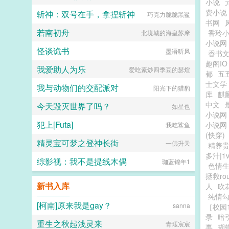
小说
费小说
斩神：双号在手，拿捏斩神
巧克力脆脆黑鲨
书网
若南初舟
香玲
北境城的海皇苏摩
小说网
怪谈诡书
墨语听风
香书
趣阁IO
我爱助人为乐
爱吃素炒四季豆的瑟煊
都
五
士文学
我与动物们的交配派对
阳光下的猎豹
库
麒
中文
今天毁灭世界了吗？
如星也
小说网
犯上[Futa]
小说网
我吃鲨鱼
(快穿)
精灵宝可梦之登神长街
一佛升天
精养贵
多汁|1v
综影视：我不是提线木偶
珈蓝锦年1
色情生
拯救ro
新书入库
人
吹
纯情
[柯南]原来我是gay？
sanna
［校园1
录
暗
重生之秋起浅灵来
青珏宸宸
事
蝴