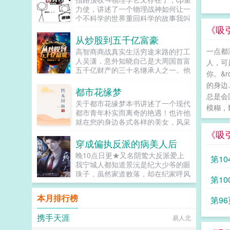
主角...
力使，讲述了一个物理战神如何让一
个不科学的世界重回科学的故事我叫
户川彻，面对枪林弹雨时我以为自己
《吸
必死无疑，结果一睁眼来到了一个新
从炒股到五千亿富豪
世界。 这个世界社会安宁生...
一点都
高智商商战真实生活穷途末路的打工
人吴潇，意外知晓自己是大周国首富
人，可
五千亿财产的三十名继承人之一。他
你。&
必须要依靠100万的启动资金，来创
的身边
造更多的财富，击败其他竞争者。...
都市花缘梦
总是会
关于都市花缘梦本书讲述了一个现代
模糊，魏
都市青年朴实而离奇的艳遇！也许他
就在您的身边各式各样的美女，风采
不同的尤物，眼花缭乱的佳人都要与
《吸
您发生激烈的碰撞！当您看此书时，
穿成偏执反派的病美人后
您会发现您就是这本书中的主人公！
晚10点日更★又名阴鸷大反派爱上
第10
该书最大的特点就是情感真实细腻贴
我宁城人都知道景沅是纪大少爷的眼
近人心，能够激发起您内心深处的强
珠子，虽然家道败落，却在纪家呼风
烈共鸣！！！...
第10
唤雨。然而景沅却是个活脱脱的病秧
子，一碰就碎，除了美貌一无是处。
本月排行榜
第96
纪晏对景沅的偏爱招来许多人的嫉
妒。纪晏...
携手天涯
易人北