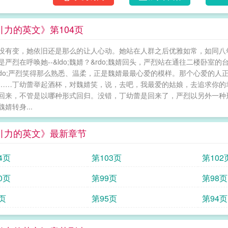
引力的英文》第104页
没有变，她依旧还是那么的让人心动。她站在人群之后优雅如常，如同八
是严烈在呼唤她‐‐&ldo;魏婧？&rdo;魏婧回头，严烈站在通往二楼卧室
rdo;严烈笑得那么熟悉、温柔，正是魏婧最最心爱的模样。那个心爱的
……丁幼蕾举起酒杯，对魏婧笑，说，去吧，我最爱的姑娘，去追求你的
回来，不管是以哪种形式回归。没错，丁幼蕾是回来了，严烈以另外一种
婧转身...
引力的英文》最新章节
4页
第103页
第102
0页
第99页
第98页
页
第95页
第94页