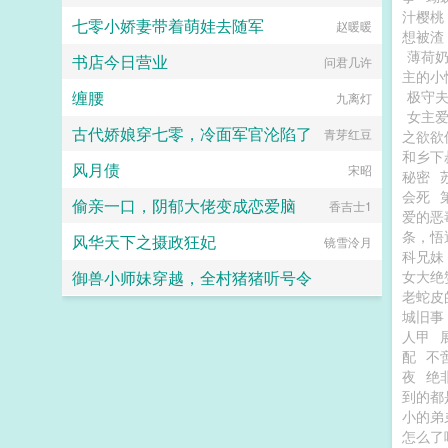
汁樱桃
七零小娇妻带着萌娃去随军
赵暖暖
想被渣
薄荷
书店今日营业
问君几许
主的小
缠腰
极守夫
九离灯
女主
古代娇娘穿七零，冷面军官沦陷了
青芽红豆
之欲欲
和乡下
风月债
宋昭
秘密
会死
偷亲一口，阴郁大佬变成恋爱脑
香吉士1
爱的恶
条，悟
风华天下之摄政狂妃
镜雪泠月
科兄妹
御兽小师妹穿越，全村猪猪听号令
女大绝
老蛇皮
在线积累功德
城旧事
人甲
配
不
夜
绝
到的都
小的弟
怎么了