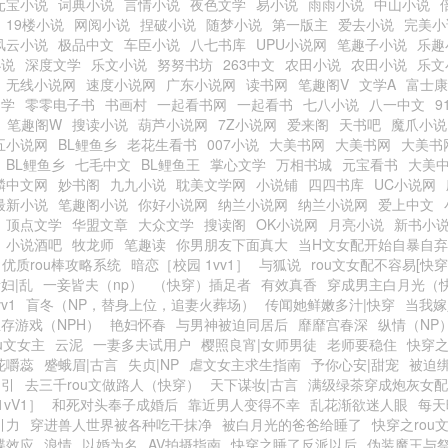
元宝小说
词典小说
言情小说
夜色文学
易小说
雨雨小说
中山小说
19楼小说
网阅小说
捏破小说
随梦小说
第一版主
爱去小说
完美小
风云小说
极品中文
车臣小说
八七书库
UPU小说网
笔趣子小说
乐趣
小说
深度文学
乐文小说
努努书坊
263中文
农田小说
农田小说
乐文
无线小说网
速度小说网
广东小说网
读书网
笔趣阁V
文学A
富士康
文学
零零电子书
书画村
一起看书网
一起看书
七八小说
八一中文
9
笔趣阁W
搜读小说
葫芦小说网
7Z小说网
爱来阁
天书吧
魔爪小说
五小说网
BL鲤鱼乡
老花生看书
007小说
大美书网
大美书网
大美书
BL鲤鱼乡
七毛中文
BL鲤鱼王
掌心文学
万相书城
元宝看书
大美
麟中文网
妙书阁
九九小说
耽美文学网
小说铺
四四书库
UC小说网
最新小说
笔趣阁小说
你好小说网
纳兰小说网
纳兰小说网
爱上中文
顶点文学
华盟文章
大众文学
搜读阁
OK小说网
月亮小说
新书小
小说酒吧
牧龙师
笔趣读
你男朋友下面真大
当H文女配开始自暴自弃
优质rou棒攻略系统
暗恋［校园 1vv1］
与狐说
rou文女配不容易[快穿
妇|乱
一妾皆夫（np）
（快穿）插足者
有效真香
穿成男主白月光（快
v1
盲冬（NP，替身上位，追妻火葬场）
传闻她鲜嫩多汁|快穿
当我嫁
存游戏（NPH）
艳妇怀春
与男神被迫同居后
靡靡宫春深
纵情（NP
u文女主
云泥
一妻多夫试用户
樱照良宵|女师男徒
老师要稳住
快穿
花嚼蕊
蹙蛾眉|古言
失贞|NP
虐文女主求生指南
予你心安|甜宠
被迫
勾引
去三千rou文做路人（快穿）
天下谋妆|古言
满级绿茶穿成炮灰女配
vV1］
和死对头奉子成婚后
靠近男人变得不幸
乱花渐欲迷人眼
每天
引力
穿进兽人世界被各种吃干抹净
被白月光的爸爸给睡了
快穿之rou
蝶效应
浪情
以婚为名
AV拍摄指南
快穿之睡了反派以后
伪装魔王与