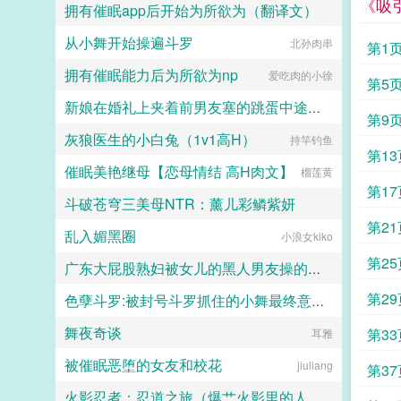
《吸
拥有催眠app后开始为所欲为（翻译文）
从小舞开始操遍斗罗
白门楼汉化集团
北孙肉串
第1
拥有催眠能力后为所欲为np
爱吃肉的小徐
第5
新娘在婚礼上夹着前男友塞的跳蛋中途忍不住喷水了
第9
灰狼医生的小白兔（1v1高H）
持竿钓鱼
二十三
第13
催眠美艳继母【恋母情结 高H肉文】
榴莲黄
第17
斗破苍穹三美母NTR：薰儿彩鳞紫妍
第21
乱入媚黑圈
大芋泥啵啵
小浪女kiko
第25
广东大屁股熟妇被女儿的黑人男友操的浑身颤抖淫水喷满床单
第29
色孽斗罗:被封号斗罗抓住的小舞最终意识重组成了玩偶
二十三
舞夜奇谈
第33
lgcloveself
耳雅
被催眠恶堕的女友和校花
jiuliang
第37
火影忍者：忍道之旅（爆艹火影里的人妻熟女）