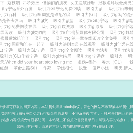
天下
荔枝姻
吊桥效应
怪物们的朋友
女主是软妹呀
拯救退环境傲娇男
GL)by宁远番外百度
吸引力GL宁远免费阅读
吸引力gL
吸引力gl未
吸引力百科
吸引力gl里周蜜是谁配的音
吸引力(GL)
吸引力gl写的
主角是长头发吗
吸引力gl文
吸引力gl盘
吸引力(GL)宁远
吸引力gl
引力gl免费阅读在线
吸引力gl百度资源
吸引力gl原版
吸引力gl宁远
在线阅读
吸引力gl类似的
吸引力(广州)新媒体有限公司
吸引力gl
周蜜最后嫁给谁了
吸引力gl
吸引力gl第一章在线阅读全文免费
吸引
引力gl周蜜和谁在一起了
吸引力法则泰剧在线观看
吸引力gl宁远在
L) 宁远
吸引力GL宁远
吸引力gl全文阅读
吸引力法则
吸引力法
吸引力(GL)作者宁远
吸引力gl大结局
吸引力gl宁远盘
吸引力
明
.When did your heart stop loving me
虚伪+番外
春水（GL）
红怨
革命之路S01
作死
学姐很忙
贱受
僵尸小姐
明天.情人
即可获取的网页内容，本站爬虫遵循robots协议，若您的网站不希望被本站爬虫抓取，可
抓取到的内容由程序自动进行排版处理再展现，不涉及更改内容，不针对任何内容表述
（站点内容必须允许游客访问，本站爬虫不会抓取需要登录后才展现内容的站点），
如内容有违规，请通过本站反馈功能提交给我们进行删除处理。