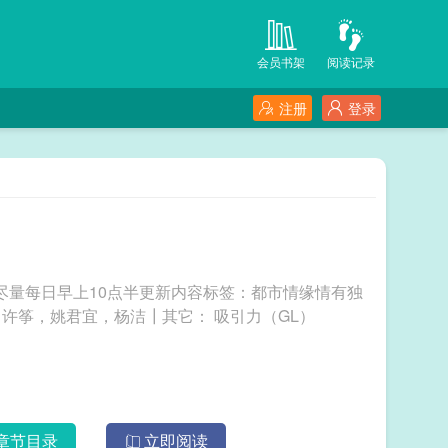
会员书架
阅读记录
注册
登录
尽量每日早上10点半更新内容标签：都市情缘情有独
钟搜索关键字：主角：严烈，魏┃配角：周蜜，许筝，姚君宜，杨洁┃其它： 吸引力（GL）
章节目录
立即阅读