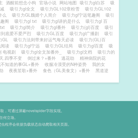
主
酒醒前想念小狗
官场小说
网站地图
吸引力gl白苏
吸
删减
吸引力gl全文
吸引力GL102章粉雪
吸引力GL102
是什么
吸引力GL魏婧个人简介
吸引力gl宁远笔趣阁
吸引
笔趣阁
吸引力gl txt
吸引力gl讲的是什么
吸引力gl 百
txt
吸引力gl简介
吸引力gl番外
吸引力(gl)百度
吸引
魏婧到底爱不爱严烈
吸引力GL百度
吸引力gl广播剧
吸引
力GL
吸引力法则带来好运气每天必读
吸引力(GL)百
线阅读
吸引力gl宁远
吸引力GL结局
吸引力gl百度
吸
则 电视剧
吸引力gl全文加番外_
吸引力gl文档
吸引力的
天.四季不变
倒过来？+番外
逃花劫
精神病院的花
我不知道的事GL+番外
收服冷漠受的N种姿势
我的女
劫
夜夜笙歌+番外
食色（GL美食文）+番外
黑道逆
通过屏蔽novelspider字段实现。
任何立场。
爬虫程序会依据负载状态自动爬取相关页面。