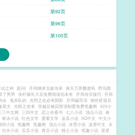
第92页
第96页
第100页
考试之神
莫问i
开局继承无敌传承
诛天万界飘渺风
野鸟图
禁了男男
张柠檬长大后免费阅读伯未有
开局传宗接代
开局
协会
鬼杀队的
光明之处必有阴影
开局骗导演
物价贬值后
鬼英文
光暗之使者
穿越后被囚禁强制爱免费笔趣阁
023小
三三中文网
三四中文
恋上你看书
七八小说
顶点小说
春
寒冰小说
红色文学
爱看文学
金瓜小说
3Q中文
中文小
模特小说
笔趣阁
笔趣阁
顶点小说
冰雪小说
泼墨中文
全
功夫小说
瓜瓜小说
青豆小说
骑士小说
笔趣小说
星星