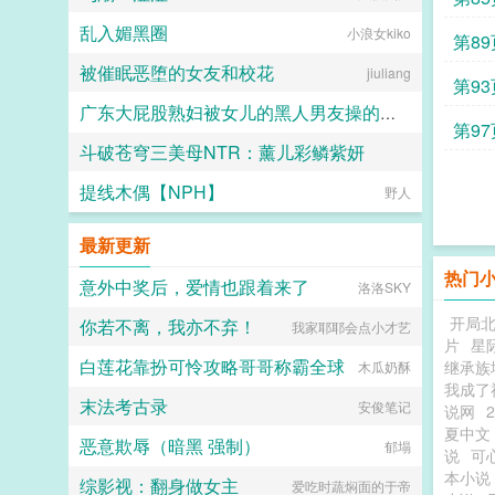
乱入媚黑圈
小浪女kiko
第89
被催眠恶堕的女友和校花
jiuliang
第93
广东大屁股熟妇被女儿的黑人男友操的浑身颤抖淫水喷满床单
第97
斗破苍穹三美母NTR：薰儿彩鳞紫妍
二十三
提线木偶【NPH】
大芋泥啵啵
野人
最新更新
热门
意外中奖后，爱情也跟着来了
洛洛SKY
开局
你若不离，我亦不弃！
我家耶耶会点小才艺
片
星
白莲花靠扮可怜攻略哥哥称霸全球
继承族
木瓜奶酥
我成了
末法考古录
安俊笔记
说网
夏中文
恶意欺辱（暗黑 强制）
郁塌
说
可
本小说
综影视：翻身做女主
爱吃时蔬焖面的于帝