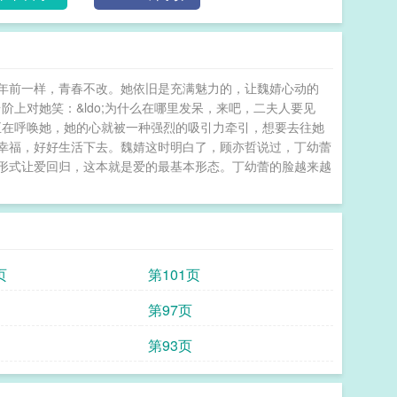
年前一样，青春不改。她依旧是充满魅力的，让魏婧心动的
的台阶上对她笑：&ldo;为什么在哪里发呆，来吧，二夫人要见
人正在呼唤她，她的心就被一种强烈的吸引力牵引，想要去往她
幸福，好好生活下去。魏婧这时明白了，顾亦哲说过，丁幼蕾
形式让爱回归，这本就是爱的最基本形态。丁幼蕾的脸越来越
页
第101页
第97页
第93页