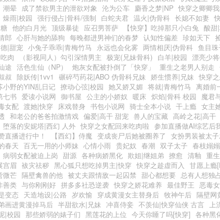
潮晕
成了禁欲男主的泄欲对象
沦为公车
麝香之梦|NP
快穿之卿卿我
燥雨|校园
强行侵占|骨科/强制
白蛇夫君
温火|伪骨科
长媳不如妻
奶糖
他的白月光
顶级暴徒
应召男菩萨
【快穿】吃掉那只小白兔
酸甜
情郎
心肝与她的舔狗
每晚都进男神们的春梦
认知性偏差
珍如天下
德|甜宠
小兔子乖乖|青梅竹马
永远也会化雾
两情相厌|伪骨科
鱼目珠
爱吃肉
（影视同人）勾引深情男主
极宠(兄妹骨科)
白羊|校园
漂亮少将
仙途
活色生仙（NP）
炮灰女配被扑倒了「快穿」
重生之老男人别走
叔叔
除妖传|1vv1
碾碎芍药花|ABO 伪骨科兄妹
娇生惯养|兄妹
快穿之
苏小野的YIN乱日记
撩动心弦|校园
她又娇又媚
将就|青梅竹马
离婚前
第七书
爱读小说网
御书屋
公主的小娇奴
暖床
炽焰|骨科 校园
魔君
毒女配
渡她|快穿
床戏替身
书包小说网
骑士全本小说
干上瘾
女主她
透
和老公的爸爸拍激情戏
偏爱|高干 甜宠
兽人的宝藏
高岭之花|高干
堕落的安妮塔|西幻 人外
快穿之女配回来吃肉啦
参加直播做AI综艺后
赞直播进行中！
【西幻】侍魔
变成丧尸后她被圈养了
女扮男装被太子
的春天
百无一用的小师妹
心情小雨
贵妃奴
春潮
双子太子
春枝嫋嫋
病弱女配被迫上岗
甜源
各种病娇黑化
欺姐|继姐弟
撩愈
清釉
重生
展宫眉
袚灾祛秽
黑心狐只想吃掉男主|快穿
快穿之趁虚而入
甘愿上瘾[N
啻微芒
隔壁禽兽的他
被丈夫跟情敌一起囚禁
甜心都想要
总有人想独
非善类
与你刚刚好
拼多多社恐逆袭
快穿之娇花难养
最佳野王
恶毒女
是变态
天造地设|公路
岁欢愉
穿成黄漫女主替身后
牧神午后
隔壁网
弟画进黄漫掉马后
半甜欲水|兄妹
冲喜侍妾
不羡仙|快穿仙侠 古言
上
呢|校园
那些娇弱的婊子们
黑莲花的上位
今天你睡了吗[快穿]
各种黑