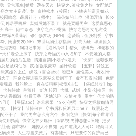
我
异常现象|婚后
远在天边
快穿之J液收集之旅
女配她只
快穿之女主逆袭计划
白桃松木（校园）
小姨夫的富贵娇花
|校园暗恋
课后补习（师生）
绿茶婊的上位
深闺淫情
长公
捡到邻居手机后
离婚后她不装了
就是要睡男主
这爱真恶心
子|高干
隐性暗恋
快穿之合不拢腿
快穿之恶毒女配逆袭
O被军A灌满后
修仙修罗场 (NPH)
恋爱脑，但强制爱
穿书
勾引闺蜜男友(NP)
末世玩物生存指南
月亮为证
城里侄女
恶鬼攻略
饲狼记事簿
【港风骨科】猎火
玻璃光
和老板的
一天和老公上床了
快穿之奇怪的xp又增加了
不爱她的人都
与魔后的婚后生活
情难自禁|小姨子×姐夫
（快穿）被狠狠疼
总是被C|仙侠
贰拾|强取豪夺
梨汁软糖
【五梦】背这五
绿茶婊的上位
缘浅（百合abo）哑巴A
魔性美人
祈欢|骨
我火了
拜金女穿进强取豪夺文后躺平了
虚有其表|校园
色情
发现后
我的脸上一直在笑嘻嘻|权贵X主妇
【催眠总攻】lsp
含苞待放
芭蕾鞋
桌边|校园
含桃
试婚
小梨花|校园
南
之肉香四溢
欲骨天香
诱她沦陷
友情变质
重生年代文的路
PH]
【星际abo】洛希极限
19k小说网
快穿之拯救痴情男
占她
【快穿】节操何在
穿书后和反派男二he了
旋覆花之
配不干了
我的男主怎么有六个
炽阳之痕
[快穿]每个世界遇
黄使用指南
快穿之神女瑶姬
[综影视]男神总想C哭她
把发
流社会|都市权斗
她撩人不自知
她知道我人人可C
吃两口又
化病娇男
人生存盘失效后
有妻徒刑
只想要你的保护而已