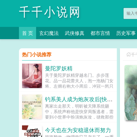
千千小说网
首 页
玄幻魔法
武侠修真
都市言情
历史军事
热门小说推荐
千
曼陀罗妖精
关于曼陀罗妖精穿越名门。步步莲
花。品一品花蕾夫人，泡一泡杨门女
将。左拥右抱大小周后，冲冠一怒只
为北国萧绰。学的是盖世神功，睡的
是极品女人。上征程！...
钓系美人成为炮灰攻后[快穿］
离家出走那天，明昕被天降系统砸
中，系统声称他是快穿局叛逃者，需
要到小世界中扮演炮灰攻，拯救那些
下场悲惨的主角受，为他们付出一切
哐哐撞大墙。明昕原本兴趣缺缺，直
今天也在为安稳退休而努力
到他见到拥有八块腹肌优美人鱼线的
指路预收→物理学它又存在了，cp重