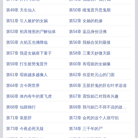
第49章 天生仙人
第50章 瞳鬼晋升恶鬼期
第51章 引人嫉妒的女娲
第52章 女娲的机缘
第53章 初具雏形的尸解仙体
第54章 蓝品身份活佛
第55章 火焰五光佛降临
第56章 我杨合笑到最後
第57章 我是女娲座下童子
第58章 三重天妙微天眼
第59章 打生桩势鬼晋升
第60章 有瑕疵的女娲像
第61章 瑕疵越多越像人
第62章 你是乾元山的门面
第64章 古今两世界
第65章 五脏肝鬼的肝右叶求追读
第66章 体内有牛的黄飞虎
第67章 震惊妲己对我有兴趣
第68章 仙路独行
第69章 我与妲己不得不说的故事
已修改
第71章 装脏肝
第72章 会死的这个人很可怕
第73章 今夜必死无疑
第74章 三千年的尸