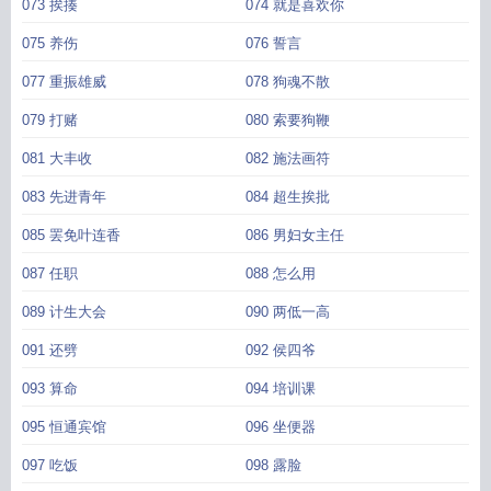
073 挨揍
074 就是喜欢你
075 养伤
076 誓言
077 重振雄威
078 狗魂不散
079 打赌
080 索要狗鞭
081 大丰收
082 施法画符
083 先进青年
084 超生挨批
085 罢免叶连香
086 男妇女主任
087 任职
088 怎么用
089 计生大会
090 两低一高
091 还劈
092 侯四爷
093 算命
094 培训课
095 恒通宾馆
096 坐便器
097 吃饭
098 露脸