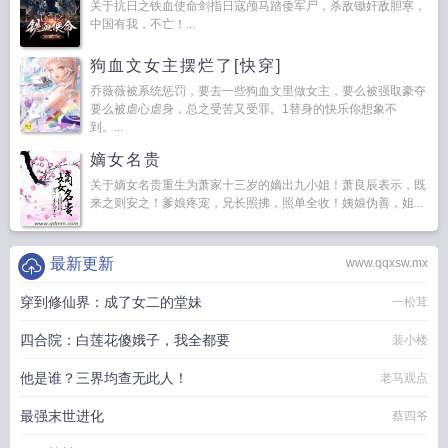
关于抗日之铁血使命剑指日寇颅马踏倭军尸，杀敌锄奸敌胆寒，
中国有我，不亡！...
狗血文女主摆烂了[快穿]
乔薇薇被系统惩罚，要去一些狗血文里做女主，要么被强取豪夺
要么被虐心虐身，总之受苦又受罪。1替身的快乐你想象不
到。...
嫡女名贵
关于嫡女名贵重生为萧家十三岁的嫡出九小姐！萧良辰表示，既
来之则安之！爹娘疼宠，兄长照拂，照单全收！姨娘伪善，姐...
最新更新
www.qqxsw.mx
穿到修仙界：成了女二的堂妹
一松茸
四合院：白莲花傻娥子，我全都要
裴小楼
他是谁？三界均查无此人！
老马观点
最强末世进化
蔡四爷