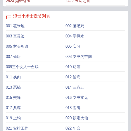
2423 抛砖引玉
2422 五岳之首
部曲免费观看
混世小术士林妙妙
混世小术士王宝玉最新章节列表
混世小魔头百
科
混世小术士免费阅读
混世小术士免费观看
混世小术士王宝玉免费阅读
混世小术士
章节列表
001 苞米地
002 落汤鸡
003 真灵验
004 学风水
005 村长相请
006 实习
007 偷听
008 支书的苦恼
009三个女人一台戏
010 劝酒
011 换肉
012 治病
013 恶搞
014 三点五
015 交锋
016 支书接见
017 共谋
018 闹鬼
019 上钩
020 镇宅大仙
021 安排工作
022 年会