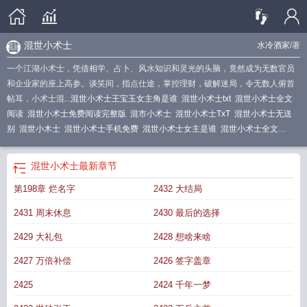
混世小术士
水冷酒家
/著
一个江湖小术士，凭借相学、占卜、风水知识和灵光的头脑，竟然成为无数官员
和企业家的座上高参。谈笑间，指点仕途，掌控理财，破解迷局，令无数人俯首
帖耳，小术士混...
混世小术士王宝玉女主角是谁
混世小术士txt
混世小术士全文
阅读
混世小术士免费阅读完整版
混市小术士
混世小术士TxT
混世小术士无送
别
混世小木士
混世小术士手机免费
混世小术士女主是谁
混世小术士全文
TXT
混世小术士完整版
混世小术士有声
混世小道士在线阅读
混世小术士好看
吗
混世小术士笔趣阁
混世小术士女主
混世小术士高手
混世小神棍最新章节
混
混世小术士
最新章节
世小术士全文阅读无弹窗
混世小贼1009混世小贼
混世小术士po
混世小魔头剧
第198章 烂名字
2432 大结局
情介绍电视猫
混世小术士 在线阅读
混世小贼全文阅读
混世小术士h
混世小医
生
混世小魔王百度百科
混世小叼
混世小术士之三国小术士
混世小术士by九鹭
2431 周末休息
2430 最后的选择
非香全文阅读笔趣阁
混世小术士百度百科
混世小术士林妙妙最新章节更新时
间
混世小术士全集免费观看
混世小术士听书在线听
混世小魔头是什么意思
混
2429 大礼包
2428 想啥来啥
世小魔
混世小术士古爷是谁
混世小道士
混世小魔头
混世小书生
混世小叩
2427 万倍补偿
2426 签字盖章
民
混世小魔头百度百科人物介绍
混世小子免费阅读
混世小术士水冷酒家最新章
节更新免费阅读
混世小术士txt八零电子书
混世小术士水冷酒家
混世小道士免费
2425
2424 千年一梦
阅读
混世小术士 聚合中文网
混世小术士TXT
混世小术士王宝玉
混世小术士三