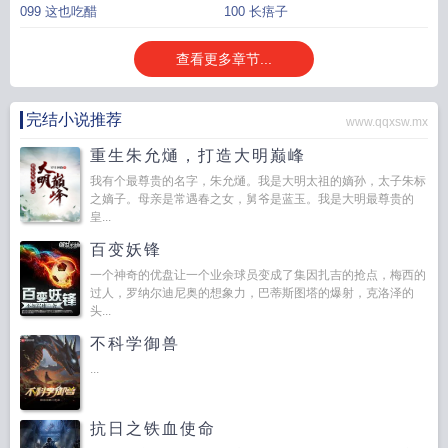
099 这也吃醋
100 长痦子
查看更多章节...
完结小说推荐
www.qqxsw.mx
重生朱允熥，打造大明巅峰
我有个最尊贵的名字，朱允熥。我是大明太祖的嫡孙，太子朱标
之嫡子。母亲是常遇春之女，舅爷是蓝玉。我是大明最尊贵的
皇...
百变妖锋
一个神奇的优盘让一个业余球员变成了集因扎吉的抢点，梅西的
过人，罗纳尔迪尼奥的想象力，巴蒂斯图塔的爆射，克洛泽的
头...
不科学御兽
...
抗日之铁血使命