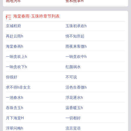
画地为牢
鱼和熊掌H
海棠春雨·玉珠吟
章节列表
京城程府
玉珠初承欢h
再赴云雨h
情不知所起
海棠春画h
雨夜来客微h
一响贪欢上h
一响贪欢中h
一响贪欢下h
红颜祸水
你很好
不可说
求不得h非女主
活色生香微h
一池春水h
浮花逐水h
吞珠含玉h
温香暖玉h
月下海棠H
一切都好
浮翠问梅h
流言蜚语