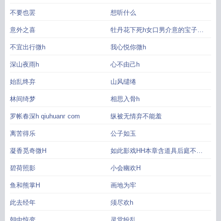
不要也罢
想听什么
意外之喜
牡丹花下死h女口男介意的宝子勿
入
不宜出行微h
我心悦你微h
深山夜雨h
心不由己h
始乱终弃
山风缱绻
林间绮梦
相思入骨h
罗帐春深h qiuhuanг com
纵被无情弃不能羞
离苦得乐
公子如玉
凝香觅奇微H
如此影戏HH本章含道具后庭不喜
的宝子
碧荷照影
小会幽欢H
鱼和熊掌H
画地为牢
此去经年
须尽欢h
朝中惊变
灵堂纷乱