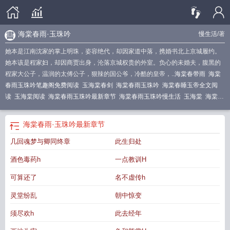
海棠春雨·玉珠吟
慢生活
/著
她本是江南沈家的掌上明珠，姿容绝代，却因家道中落，携婚书北上京城履约。
她本该是程家妇，却因商贾出身，沦落京城权贵的外室。负心的未婚夫，腹黑的
程家大公子，温润的太傅公子，狠辣的国公爷，冷酷的皇帝，..
海棠春带雨
海棠
春雨玉珠吟笔趣阁免费阅读
玉海棠春剑
海棠春雨玉珠吟
海棠春睡玉帝全文阅
读
玉海棠阅读
海棠春雨玉珠吟最新章节
海棠春雨玉珠吟慢生活
玉海棠
海棠春
雨·玉珠吟 作者慢生活
海棠春雨·玉珠吟txt
海棠春雨玉珠吟结局
玉钏怯春衫是什
么意思
海棠风韵玉梅春诗句意思
海棠春睡玉帝
珠圆玉润海棠
海棠春雨·玉珠吟
海棠春雨·玉珠吟
最新章节
作者慢生活结局
春雨海棠花
海棠春雨古诗
海棠春睡 玉帝
海棠春雨·玉珠吟(慢
几回魂梦与卿同终章
此生归处
生活著)_想听什么
酒色毒药h
一点教训H
可算还了
名不虚传h
灵堂纷乱
朝中惊变
须尽欢h
此去经年