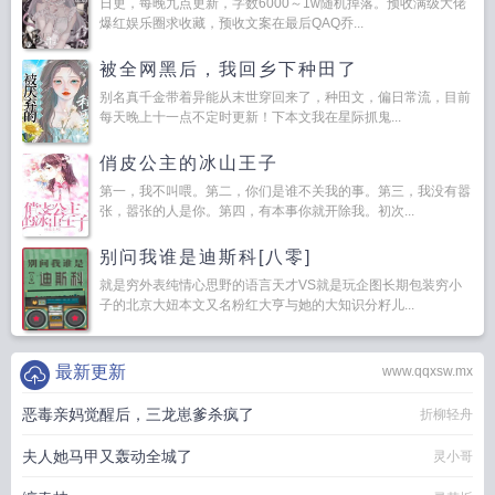
日更，每晚九点更新，字数6000～1w随机掉落。预收满级大佬
爆红娱乐圈求收藏，预收文案在最后QAQ乔...
被全网黑后，我回乡下种田了
别名真千金带着异能从末世穿回来了，种田文，偏日常流，目前
每天晚上十一点不定时更新！下本文我在星际抓鬼...
俏皮公主的冰山王子
第一，我不叫喂。第二，你们是谁不关我的事。第三，我没有嚣
张，嚣张的人是你。第四，有本事你就开除我。初次...
别问我谁是迪斯科[八零]
就是穷外表纯情心思野的语言天才VS就是玩企图长期包装穷小
子的北京大妞本文又名粉红大亨与她的大知识分籽儿...
最新更新
www.qqxsw.mx
恶毒亲妈觉醒后，三龙崽爹杀疯了
折柳轻舟
夫人她马甲又轰动全城了
灵小哥