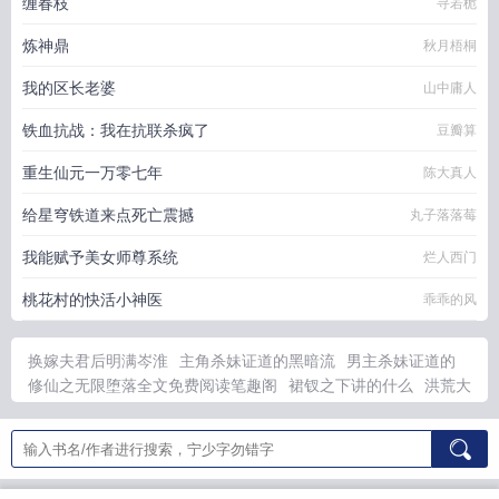
缠春枝
寻若栀
炼神鼎
秋月梧桐
我的区长老婆
山中庸人
铁血抗战：我在抗联杀疯了
豆瓣算
重生仙元一万零七年
陈大真人
给星穹铁道来点死亡震撼
丸子落落莓
我能赋予美女师尊系统
烂人西门
桃花村的快活小神医
乖乖的风
换嫁夫君后明满岑淮
主角杀妹证道的黑暗流
男主杀妹证道的
修仙之无限堕落全文免费阅读笔趣阁
裙钗之下讲的什么
洪荒大
战有哪些
洪荒战矛
修仙之无限禽兽免费阅读
换嫁后夫君有两幅
面孔by恒久
换嫁夫君竟对我情有独钟
换嫁千年
无限禽兽修仙
录是在什么网站
无限修仙全文阅读
无限禽兽修仙者全集免费资
源
征战洪荒
绑定了6个系统全文
裙钗之战卷五 情敌归宿
绑定