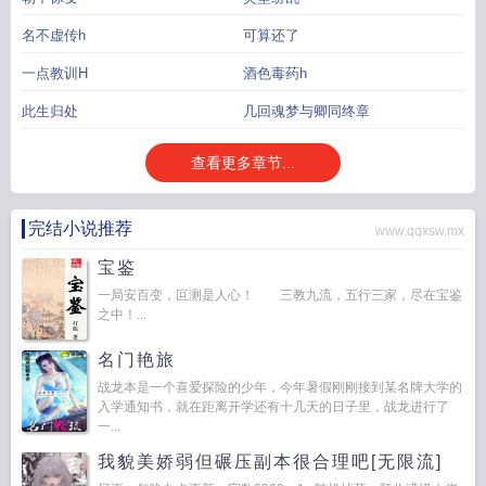
名不虚传h
可算还了
一点教训H
酒色毒药h
此生归处
几回魂梦与卿同终章
查看更多章节...
完结小说推荐
www.qqxsw.mx
宝鉴
一局安百变，叵测是人心！ 三教九流，五行三家，尽在宝鉴
之中！...
名门艳旅
战龙本是一个喜爱探险的少年，今年暑假刚刚接到某名牌大学的
入学通知书，就在距离开学还有十几天的日子里，战龙进行了
一...
我貌美娇弱但碾压副本很合理吧[无限流]