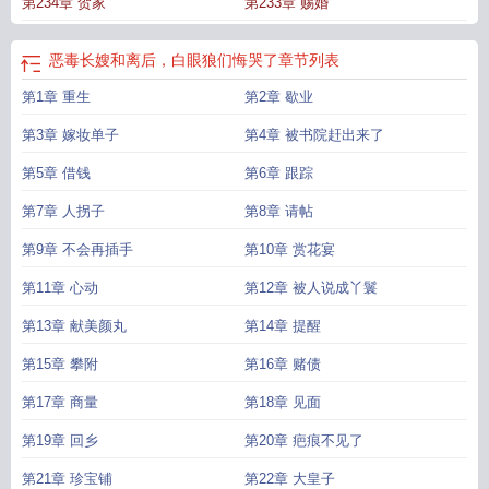
第234章 贺家
第233章 赐婚
恶毒长嫂和离后，白眼狼们悔哭了
章节列表
第1章 重生
第2章 歇业
第3章 嫁妆单子
第4章 被书院赶出来了
第5章 借钱
第6章 跟踪
第7章 人拐子
第8章 请帖
第9章 不会再插手
第10章 赏花宴
第11章 心动
第12章 被人说成丫鬟
第13章 献美颜丸
第14章 提醒
第15章 攀附
第16章 赌债
第17章 商量
第18章 见面
第19章 回乡
第20章 疤痕不见了
第21章 珍宝铺
第22章 大皇子