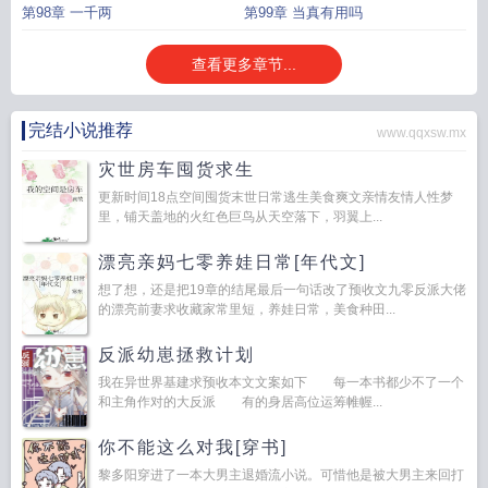
第98章 一千两
第99章 当真有用吗
查看更多章节...
完结小说推荐
www.qqxsw.mx
灾世房车囤货求生
更新时间18点空间囤货末世日常逃生美食爽文亲情友情人性梦
里，铺天盖地的火红色巨鸟从天空落下，羽翼上...
漂亮亲妈七零养娃日常[年代文]
想了想，还是把19章的结尾最后一句话改了预收文九零反派大佬
的漂亮前妻求收藏家常里短，养娃日常，美食种田...
反派幼崽拯救计划
我在异世界基建求预收本文文案如下 每一本书都少不了一个
和主角作对的大反派 有的身居高位运筹帷幄...
你不能这么对我[穿书]
黎多阳穿进了一本大男主退婚流小说。可惜他是被大男主来回打