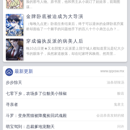
脸的那号人物。原书里，他和男主从小就订了娃娃亲，前期图
谋...
金牌卧底被迫成为大导演
（每晚九点更）卧底任务结束后，终于可以退休的金牌卧底乔翼
桥却面临了一个棘手的问题他手下的百八十个小弟怎么办？...
穿成偏执反派的病美人后
晚10点日更★又名阴鸷大反派爱上我宁城人都知道景沅是纪大少
爷的眼珠子，虽然家道败落，却在纪家呼风唤雨。然而景...
最新更新
www.qqxsw.mx
步步惊天
油条胡辣汤
七零下乡，农场多了位貌美小辣椒
酸齿
寻亲者
鬼隶主
斗罗：变身黑猫被降魔捡回武魂殿
会说恭喜发财的猪
萌宝驾到：总裁爹地宠翻天
问许