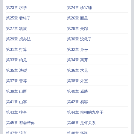
第23章 求学
第24章 珍宝铺
第25章 看错了
第26章 面圣
第27章 凯旋
第28章 失踪
第29章 想办法
第30章 没救了
第31章 打算
第32章 身份
第33章 约见
第34章 离开
第35章 决裂
第36章 求见
第37章 苦等
第38章 外室
第39章 山匪
第40章 威胁
第41章 山寨
第42章 易容
第43章 往事
第44章 前朝的九皇子
第45章 都会帮你
第46章 是何关系
第47章 流言
第48章 怀疑