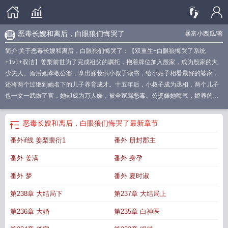
恶毒长嫂和离后，白眼狼们悔哭了
暴富小西瓜
/著
简介:关于恶毒长嫂和离后，白眼狼们悔哭了：【双重生+白眼狼悔哭了系统
+1v1+双洁】姜梨前世为了完成祖父的嘱托，抱着牌位加入殷家，成为殷家的大
少夫人。婚后她孝敬公婆，拿出嫁妆供小叔子读书，给小姑子相看最好的婆家，
还将两个过继到她名下的儿子养育成才。十五年后，小叔子成为丞相，两个儿子
也一文一武做了官，她却成为万人嫌，被全家骂恶毒。公婆嫌她晦气，娇养的小
姑子翻脸不认人，小叔子避她如蛇蝎，弟妹怨恨她夺走亲生骨肉，就连两个侄子
也怨恨她的严加管教。就在这时，早死的殷家大公子回来，还带着个女人和一双
恶毒长嫂和离后，白眼狼们悔哭了
最新章节
儿女。姜梨的嫁妆被殷家算计，她被殷家人送到庄子上，半辈子都活成了笑话。
番外if线 姜梨裴衍1
番外 册封郡主
直到染上重病，无钱医治，活活疼死。再睁开眼，姜梨回到嫁到殷家的第二天。
殷家人待她恭敬客气，仿佛真的将她当做家人。只有姜梨明白，这些人不过是还
番外 姜满
番外 身孕
没能拿到她的嫁妆，这才百般讨好。姜梨决定和离，再不会让殷家人占到半点好
处。她也不会再插手殷家的事，还要看着殷家一步步走向覆灭。
穿成恶毒长嫂
穿
番外 梦
番外 夏时淑
书恶毒嫂手册
恶毒免费阅读
恶毒毒妃免费阅读
穿书恶毒长嫂
恶毒哥嫂
第238章 大结局下
第237章 大结局上
第236章 大婚
第235章 白神医