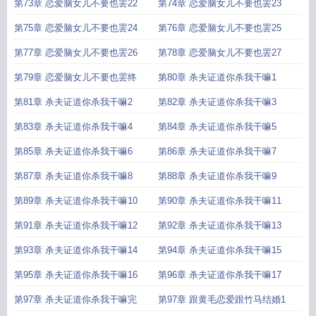
第73章 恋爱脑女儿不要也罢22
第74章 恋爱脑女儿不要也罢23
第75章 恋爱脑女儿不要也罢24
第76章 恋爱脑女儿不要也罢25
第77章 恋爱脑女儿不要也罢26
第78章 恋爱脑女儿不要也罢27
第79章 恋爱脑女儿不要也罢终
第80章 杀夫证道你杀我干嘛1
第81章 杀夫证道你杀我干嘛2
第82章 杀夫证道你杀我干嘛3
第83章 杀夫证道你杀我干嘛4
第84章 杀夫证道你杀我干嘛5
第85章 杀夫证道你杀我干嘛6
第86章 杀夫证道你杀我干嘛7
第87章 杀夫证道你杀我干嘛8
第88章 杀夫证道你杀我干嘛9
第89章 杀夫证道你杀我干嘛10
第90章 杀夫证道你杀我干嘛11
第91章 杀夫证道你杀我干嘛12
第92章 杀夫证道你杀我干嘛13
第93章 杀夫证道你杀我干嘛14
第94章 杀夫证道你杀我干嘛15
第95章 杀夫证道你杀我干嘛16
第96章 杀夫证道你杀我干嘛17
第97章 杀夫证道你杀我干嘛完
第97章 跟黄毛恋爱跟竹马结婚1