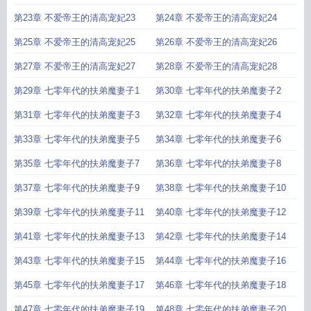
第23章 不爱帝王的清高宠妃23
第24章 不爱帝王的清高宠妃24
第25章 不爱帝王的清高宠妃25
第26章 不爱帝王的清高宠妃26
第27章 不爱帝王的清高宠妃27
第28章 不爱帝王的清高宠妃28
第29章 七零年代的扶弟魔妻子1
第30章 七零年代的扶弟魔妻子2
第31章 七零年代的扶弟魔妻子3
第32章 七零年代的扶弟魔妻子4
第33章 七零年代的扶弟魔妻子5
第34章 七零年代的扶弟魔妻子6
第35章 七零年代的扶弟魔妻子7
第36章 七零年代的扶弟魔妻子8
第37章 七零年代的扶弟魔妻子9
第38章 七零年代的扶弟魔妻子10
第39章 七零年代的扶弟魔妻子11
第40章 七零年代的扶弟魔妻子12
第41章 七零年代的扶弟魔妻子13
第42章 七零年代的扶弟魔妻子14
第43章 七零年代的扶弟魔妻子15
第44章 七零年代的扶弟魔妻子16
第45章 七零年代的扶弟魔妻子17
第46章 七零年代的扶弟魔妻子18
第47章 七零年代的扶弟魔妻子19
第48章 七零年代的扶弟魔妻子20