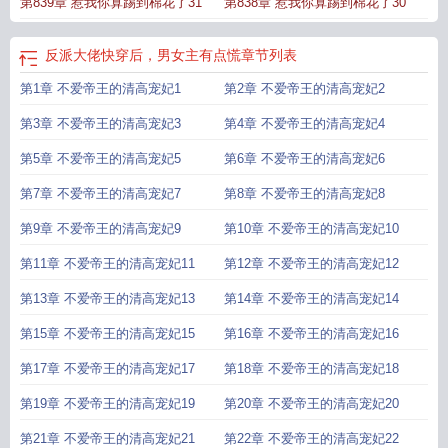
第839章 惹我你算踢到棉花了31
第838章 惹我你算踢到棉花了30
反派大佬快穿后，男女主有点慌
章节列表
第1章 不爱帝王的清高宠妃1
第2章 不爱帝王的清高宠妃2
第3章 不爱帝王的清高宠妃3
第4章 不爱帝王的清高宠妃4
第5章 不爱帝王的清高宠妃5
第6章 不爱帝王的清高宠妃6
第7章 不爱帝王的清高宠妃7
第8章 不爱帝王的清高宠妃8
第9章 不爱帝王的清高宠妃9
第10章 不爱帝王的清高宠妃10
第11章 不爱帝王的清高宠妃11
第12章 不爱帝王的清高宠妃12
第13章 不爱帝王的清高宠妃13
第14章 不爱帝王的清高宠妃14
第15章 不爱帝王的清高宠妃15
第16章 不爱帝王的清高宠妃16
第17章 不爱帝王的清高宠妃17
第18章 不爱帝王的清高宠妃18
第19章 不爱帝王的清高宠妃19
第20章 不爱帝王的清高宠妃20
第21章 不爱帝王的清高宠妃21
第22章 不爱帝王的清高宠妃22