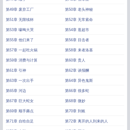
第49章 废弃工厂
第50章 老头神秘
第51章 无限续杯
第52章 无常索命
第53章 嚎啕大哭
第54章 逛超市
第55章 他们来了
第56章 目击者
第57章 一起吃火锅
第58章 来者洛基
第59章 消费与计算
第60章 贵人
第61章 引神
第62章 谈报酬
第63章 一次出手
第64章 异色鬼斯
第65章 河边
第66章 很多蛇
第67章 巨大蛇女
第68章 微妙
第69章 顺手薅点
第70章 到账
第71章 自给自足
第72章 离开的人到来的人