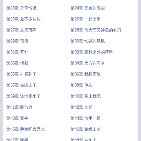
第23章 分享情报
第24章 完美的理由
第25章 差不多娃娃
第26章 一起出手
第27章 从天而降
第28章 伟大而又神圣的补刀
第29章 请假
第30章 忙碌的凤凰
第31章 开灯
第32章 意料之外的帮手
第33章 斩获
第34章 大方的司令
第35章 外卖到了
第36章 我想历练
第37章 被缠上了
第38章 伊布
第39章 送地图来了
第40章 带上我吧
第41章 跑与追
第42章 东郊
第43章 黄牛
第44章 放手一搏
第45章 跳舞吧火恐龙
第46章 越级击杀
第47章 顺手
第48章 在车上