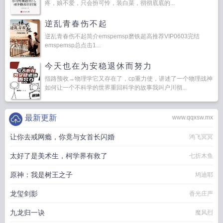
疼，娘不爱，只会扮可怜，装白菜，彻彻底底的...
逆乱青春伤不起
逆乱青春伤不起简介emspemsp磨铁超高推荐VIP0603完结
emspemsp总点击1...
今天也在为安稳退休而努力
指路预收→物理学它又存在了，cp重力使，讲述了一个物理战神
如何让一个不科学的世界重回科学的故事我叫户川彻...
最新更新
www.qqxsw.mx
让你去戒网瘾，你竟与女首长闪婚
鸿飞冥冥
太好了是美术生，柯学界有救了
七折木鱼
原神：我是树王之子
鸠迪耶
龙玺剑影
香光庄严
九龙归一诀
魔风烈