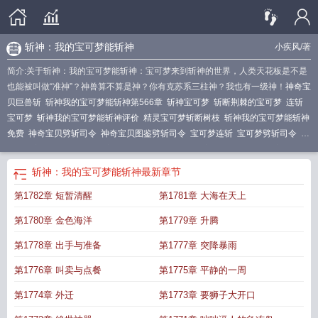
斩神：我的宝可梦能斩神
小疾风
/著
简介:关于斩神：我的宝可梦能斩神：宝可梦来到斩神的世界，人类天花板是不是
也能被叫做“准神”？神兽算不算是神？你有克苏系三柱神？我也有一级神！
神奇宝
贝巨兽斩
斩神我的宝可梦能斩神第566章
斩神宝可梦
斩断荆棘的宝可梦
连斩
宝可梦
斩神我的宝可梦能斩神评价
精灵宝可梦斩断树枝
斩神我的宝可梦能斩神
免费
神奇宝贝劈斩司令
神奇宝贝图鉴劈斩司令
宝可梦连斩
宝可梦劈斩司令
斩
神我的宝可梦能斩神
精灵宝可梦劈斩司令
斩神我的宝可梦能斩神TXT
宝可梦斩
击类技能
宝可梦巨兽斩
斩神我的宝可梦能斩神免费阅读
斩神：我的宝可梦能斩神
最新章节
第1782章 短暂清醒
第1781章 大海在天上
第1780章 金色海洋
第1779章 升腾
第1778章 出手与准备
第1777章 突降暴雨
第1776章 叫卖与点餐
第1775章 平静的一周
第1774章 外迁
第1773章 要狮子大开口