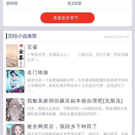
第99章
第100章
查看更多章节...
完结小说推荐
www.qqxsw.mx
宝鉴
一局安百变，叵测是人心！ 三教九流，五行三家，尽在宝鉴
之中！...
名门艳旅
战龙本是一个喜爱探险的少年，今年暑假刚刚接到某名牌大学的
入学通知书，就在距离开学还有十几天的日子里，战龙进行了
一...
我貌美娇弱但碾压副本很合理吧[无限流]
日更，每晚九点更新，字数6000～1w随机掉落。预收满级大佬
爆红娱乐圈求收藏，预收文案在最后QAQ乔...
被全网黑后，我回乡下种田了
别名真千金带着异能从末世穿回来了，种田文，偏日常流，目前