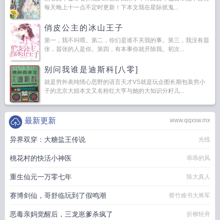
每天晚上十一点不定时更新！下本文我在星际抓鬼...
俏皮公主的冰山王子
第一，我不叫喂。第二，你们是谁不关我的事。第三，我没有嚣
张，嚣张的人是你。第四，有本事你就开除我。初次...
别问我谁是迪斯科[八零]
就是穷外表纯情心思野的语言天才VS就是玩企图长期包装穷小
子的北京大妞本文又名粉红大亨与她的大知识分籽儿...
最新更新
www.qqxsw.mx
异界双穿：大糖盐王传说
光线
桃花村的快活小神医
乖乖的风
重生仙元一万零七年
陈大真人
赛博剑仙，哥舒临玩到了假鸣潮
罄竹难书大将军
恶毒亲妈觉醒后，三龙崽爹杀疯了
折柳轻舟