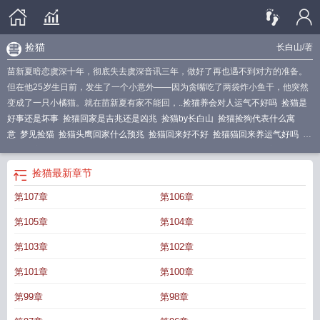
捡猫
长白山
/著
苗新夏暗恋虞深十年，彻底失去虞深音讯三年，做好了再也遇不到对方的准备。
但在他25岁生日前，发生了一个小意外——因为贪嘴吃了两袋炸小鱼干，他突然
变成了一只小橘猫。就在苗新夏有家不能回，..
捡猫养会对人运气不好吗
捡猫是
好事还是坏事
捡猫回家是吉兆还是凶兆
捡猫by长白山
捡猫捡狗代表什么寓
意
梦见捡猫
捡猫头鹰回家什么预兆
捡猫回来好不好
捡猫猫回来养运气好吗
捡
猫咪回家是不是不好
捡猫儿吉利吗
捡猫好不好
捡到猫风水学上预示着什么
捡
猫回家好吗
捡猫好吗有什么寓意
捡猫咪回家养有什么说法?
捡猫养会给人带来
捡猫
最新章节
灾祸吗
捡猫长白山
捡猫怪
捡猫养好不好
第107章
第106章
第105章
第104章
第103章
第102章
第101章
第100章
第99章
第98章