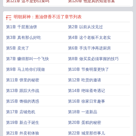
第121章 这不是炒白菜吗
第120章 他是真的知道答案
明朝厨神：葱油饼香不活了
章节列表
第1章 千层葱油饼
第2章 以前从没见过
第3章 真有那么好吃
第4章 这个老板不太老实
第5章 卖光了
第6章 手洗干净再进厨房
第7章 赚得那叫一个飞快
第8章 做买卖必须掌握的技巧
第9章 马上给你们现做
第10章 节奏明显更快了
第11章 饼里的秘密
第12章 吃货的邀请
第13章 跟踪大作战
第14章 绝味斋奇遇记
第15章 馋猫的诱惑
第16章 徐家日常趣事
第17章 店铺危机
第18章 一道新品
第19章 新点子诞生
第20章 蛋糕的秘密
第21章 外卖初体验
第22章 城里那些事儿