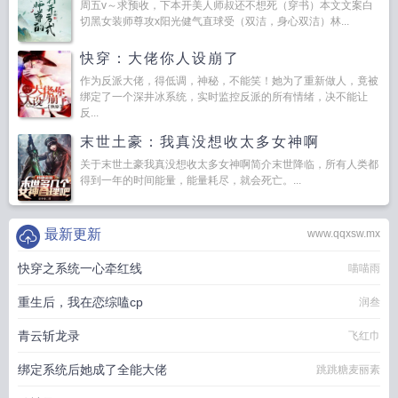
周五v～求预收，下本开美人师叔还不想死（穿书）本文文案白
切黑女装师尊攻x阳光健气直球受（双洁，身心双洁）林...
快穿：大佬你人设崩了
作为反派大佬，得低调，神秘，不能笑！她为了重新做人，竟被
绑定了一个深井冰系统，实时监控反派的所有情绪，决不能让
反...
末世土豪：我真没想收太多女神啊
关于末世土豪我真没想收太多女神啊简介末世降临，所有人类都
得到一年的时间能量，能量耗尽，就会死亡。...
最新更新
www.qqxsw.mx
快穿之系统一心牵红线
喵喵雨
重生后，我在恋综嗑cp
润叁
青云斩龙录
飞红巾
绑定系统后她成了全能大佬
跳跳糖麦丽素