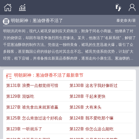
明朝厨神：葱油饼香不活了
泰史奈夫
/著
明朝洪武年间，现代人褚巩穿越到应天府南京，附身于同名小商贩。他继承了对
方的烧饼店，却因市场竞争激烈而生意惨淡。某天，他激活了“名厨系统”，解锁了
千层葱油酥饼的制作方法。凭借这一独特美食，褚巩的生意迅速火爆，吸引了众
多顾客，甚至魏国公府的徐妙云也对其念念不忘。褚巩凭借系统优势，计划扩大
经营，租下店铺，并准备推出新菜品香酥肉饼，逐渐走向小康生活。
葱油饼的另
类吃法
葱油饼的民间叫法
葱油饼的吃法
最好吃的葱油饼的做法视频
大厨葱油
饼
葱油饼是哪个明星的代号
民间常吃的葱油饼叫什么
葱油饼怎么吃才健康
葱
明朝厨神：葱油饼香不活了
最新章节
油饼的神仙吃法
葱油饼的用法
民间吃的葱油饼别称
葱油饼也叫
葱香葱油饼怎
第131章 浪费一点都觉得可惜
第130章 这名字我好像听过
么做才好吃
大厨教葱油饼的做法
葱油饼外酥里软做法视频
大厨做葱油饼视
频
饭店葱油饼的方法和步骤视频
葱油饼别名
葱油饼古代叫什么
好吃葱油饼的
第129章 混饭吃
第128章 干起来更快
制作视频
民间常吃葱油饼有何别称
葱油饼又叫啥
葱油饼的历史
葱油饼民间别
称是什么
民间常吃的葱油饼
葱油饼历史
民间常吃葱油饼别称
夏妈厨房葱油饼
第127章 谁先拿出来就算谁赢
第126章 大有来头
的做法
葱油饼的功效与作用
葱油饼别名叫啥
葱油饼是谁
葱油饼的正确吃法
葱
第125章 怎么肯放过这个好机会
第124章 我不爱吃那个嘛
油饼有何别称
民间常吃的葱油饼又叫什么
第123章 一听就乐了
第122章 你怎么这么能吃