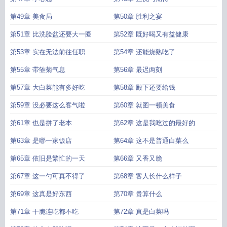
第49章 美食局
第50章 胜利之宴
第51章 比洗脸盆还要大一圈
第52章 既好喝又有益健康
第53章 实在无法前往任职
第54章 还能烧熟吃了
第55章 带雏菊气息
第56章 最迟两刻
第57章 大白菜能有多好吃
第58章 殿下还要给钱
第59章 没必要这么客气啦
第60章 就图一顿美食
第61章 也是拼了老本
第62章 这是我吃过的最好的
第63章 是哪一家饭店
第64章 这不是普通白菜么
第65章 依旧是繁忙的一天
第66章 又香又脆
第67章 这一勺可真不得了
第68章 客人长什么样子
第69章 这真是好东西
第70章 贵算什么
第71章 干脆连吃都不吃
第72章 真是白菜吗