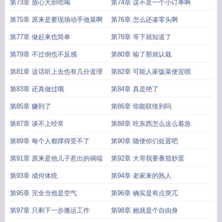
第73章 放心大胆吃喝
第74章 这不是一个小订单啊
第75章 原来是要现场动手做菜啊
第76章 怎么还凑零头啊
第77章 做起来也简单
第78章 等下就知道了
第79章 不过倒也不反感
第80章 输了那就认栽
第81章 这话听上去也有几分道理
第82章 可能人家饭菜便宜呗
第83章 还真做过哦
第84章 真是绝了
第85章 赚到了
第86章 你能联络到吗
第87章 谈不上经常
第88章 吃东西怎么这么着急
第89章 每个人都撑得受不了
第90章 随便你们处置吧
第91章 原来是他儿子惹出的祸端
第92章 大哥我要番茄炒蛋
第93章 成何体统
第94章 老家来的熟人
第95章 完全当他是空气
第96章 确实是有点突兀
第97章 只剩下一步搬运工作
第98章 她就是个自由身