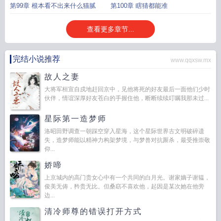
第99章 根本看不出来什么猫腻
第100章 瞎猜都能准
查看更多章节...
完结小说推荐
www.qqxsw.mx
故人之妻
大将军桓宣自戍地赶回京中，见他将死的好友最后一面他们少时
伙伴，情谊深厚好友苍白的手握住他，断断续续叮嘱我那未过...
星际第一造梦师
洛昭田野调查一朝踩空穿入星海，这个星际世界古文明破碎遗
失，造梦师能以精神力构架梦境，与梦兽对抗厮杀，最受推崇敬
仰...
娇啼
上京城内的高门贵女心中有一个共同的白月光。谢家嫡子谢韫，
俊美无俦，矜贵无比。但桑窈不喜欢他，起因是某次她在他旁
边...
清冷师尊的错误打开方式