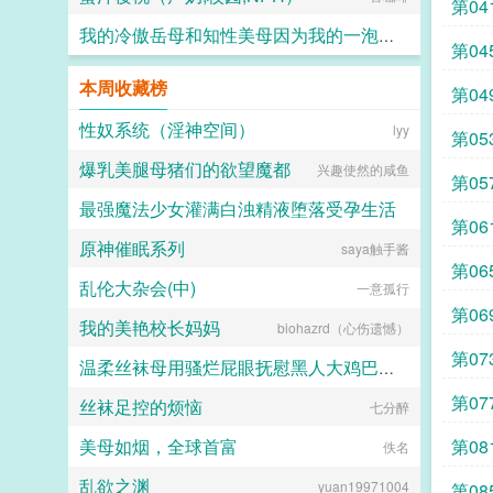
第04
我的冷傲岳母和知性美母因为我的一泡精液成为了熟女便器 (无绿版)
第04
hanshengjiang
本周收藏榜
第04
性奴系统（淫神空间）
lyy
第05
爆乳美腿母猪们的欲望魔都
兴趣使然的咸鱼
第05
最强魔法少女灌满白浊精液堕落受孕生活
第06
原神催眠系列
saya触手酱
水少多文酱
第06
乱伦大杂会(中)
一意孤行
第06
我的美艳校长妈妈
biohazrd（心伤遗憾）
第07
温柔丝袜母用骚烂屁眼抚慰黑人大鸡巴的淫乱群交摄影记录
第07
丝袜足控的烦恼
七分醉
佚名
美母如烟，全球首富
第08
佚名
乱欲之渊
yuan19971004
第08