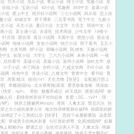
小说
功夫小说
瓜瓜小说
青豆小说
骑士小说
笔趣小说
星
倍福小说
宝鼎小说
42小说
笔趣阁
263中文
盗墓小说
美小说
爱上中文
残月轩小说网
三七小说网
风乐居
恋上你
趣小说
硝烟文学
君子博客
二五零书苑
笔下中文
九曲小
乐文小说
乐文小说
夏日小说
大文学
大语文
琪琪中文
日
康小说
富士康小说
去读笔
技术阅读
少年文学
19楼小
91言情
爱言情
青豆小说网
天翼中文
悠悠小说
我去读
小说网
阅体小说网
发发小说网
纳兰小说
陛下看书
五五小
书网
大美书网
8P小说
晨曦小说网
BL鲤鱼
天籁小说网
美中文
铅笔小说
大学士
三六六小说网
未来小说网
一夜
网
欣欣看书
圣墟小说
圣墟小说
泉州小说网
放松文学
放
小子小说
布丁阅读
乡村小说
八戒文学网
子叶小说
吞
小说网
传奇中文
并读小说
八楼文学
青青中文
看书站
晨
自弃
房客|糙汉
咬你|1v1
天生尤物【快穿】
女配她只想上
穿]
幸瘾|校园np
文火煨青梅|甜宠
爱意收集攻略
情深如
（快穿，nph）
香欲
魅魔养成记
碎玉成欢
喷泉|高NP
娇
嫁人后，剧情突然变得不对劲起来
炙爱（SC，1vV1，强
（NP）
快穿之睡遍男神(nph)
兽医
入禽太深
禁忌沉沦
快
快穿之大小姐的噩梦人生
每次快穿睁眼都在被PA
校园里的娇
被迫绑定了小三系统以后【快穿】
恶役千金屡败屡战
温柔禁
女配
穿成男主的炮灰前妻
勾引禁欲师尊
交易|校园NP
炽夏
晚上都被cha
醉酒之后
合欢功法害人不浅
入禽太深
艳嫁
文系统
临时夫妻
反差小青梅
他是疯批
快穿之渣女翻车纪