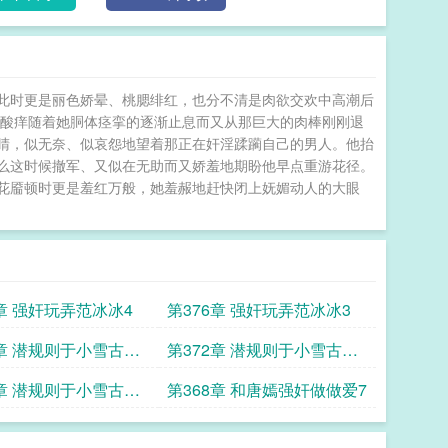
此时更是丽色娇晕、桃腮绯红，也分不清是肉欲交欢中高潮后
、酸痒随着她胴体痉挛的逐渐止息而又从那巨大的肉棒刚刚退
睛，似无奈、似哀怨地望着那正在奸淫蹂躏自己的男人。他抬
么这时候撤军、又似在无助而又娇羞地期盼他早点重游花径。
冰花靥顿时更是羞红万般，她羞赧地赶快闭上妩媚动人的大眼
7章 强奸玩弄范冰冰4
第376章 强奸玩弄范冰冰3
3章 潜规则于小雪古力
第372章 潜规则于小雪古力
娜扎4
9章 潜规则于小雪古力
第368章 和唐嫣强奸做做爱7