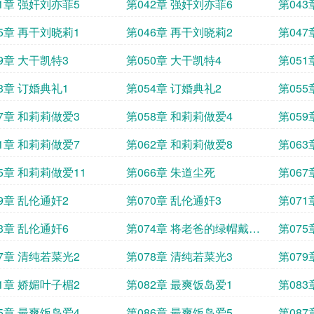
1章 强奸刘亦菲5
第042章 强奸刘亦菲6
第043
5章 再干刘晓莉1
第046章 再干刘晓莉2
第047
9章 大干凯特3
第050章 大干凯特4
第051
3章 订婚典礼1
第054章 订婚典礼2
第055
7章 和莉莉做爱3
第058章 和莉莉做爱4
第059
1章 和莉莉做爱7
第062章 和莉莉做爱8
第063
5章 和莉莉做爱11
第066章 朱道尘死
第067
9章 乱伦通奸2
第070章 乱伦通奸3
第071
3章 乱伦通奸6
第074章 将老爸的绿帽戴到
第07
底1
底2
7章 清纯若菜光2
第078章 清纯若菜光3
第079
1章 娇媚叶子楣2
第082章 最爽饭岛爱1
第083
5章 最爽饭岛爱4
第086章 最爽饭岛爱5
第087