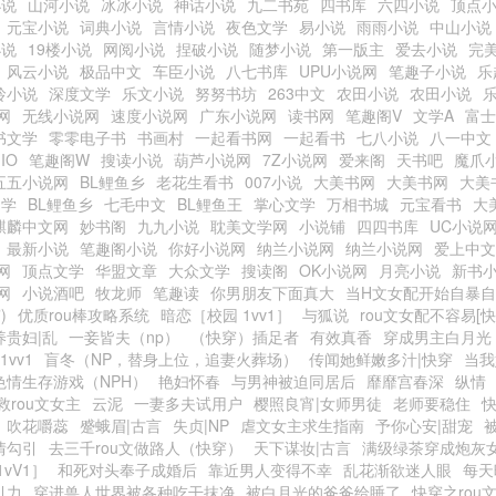
小说
山河小说
冰冰小说
神话小说
九二书苑
四书库
六四小说
顶点
元宝小说
词典小说
言情小说
夜色文学
易小说
雨雨小说
中山小说
小说
19楼小说
网阅小说
捏破小说
随梦小说
第一版主
爱去小说
完
风云小说
极品中文
车臣小说
八七书库
UPU小说网
笔趣子小说
乐
玲小说
深度文学
乐文小说
努努书坊
263中文
农田小说
农田小说
网
无线小说网
速度小说网
广东小说网
读书网
笔趣阁V
文学A
富士
书文学
零零电子书
书画村
一起看书网
一起看书
七八小说
八一中文
IO
笔趣阁W
搜读小说
葫芦小说网
7Z小说网
爱来阁
天书吧
魔爪
五五小说网
BL鲤鱼乡
老花生看书
007小说
大美书网
大美书网
大美
文学
BL鲤鱼乡
七毛中文
BL鲤鱼王
掌心文学
万相书城
元宝看书
大
麒麟中文网
妙书阁
九九小说
耽美文学网
小说铺
四四书库
UC小说
最新小说
笔趣阁小说
你好小说网
纳兰小说网
纳兰小说网
爱上中文
网
顶点文学
华盟文章
大众文学
搜读阁
OK小说网
月亮小说
新书
网
小说酒吧
牧龙师
笔趣读
你男朋友下面真大
当H文女配开始自暴
)
优质rou棒攻略系统
暗恋［校园 1vv1］
与狐说
rou文女配不容易[快
养贵妇|乱
一妾皆夫（np）
（快穿）插足者
有效真香
穿成男主白月光
1vv1
盲冬（NP，替身上位，追妻火葬场）
传闻她鲜嫩多汁|快穿
当我
色情生存游戏（NPH）
艳妇怀春
与男神被迫同居后
靡靡宫春深
纵情
救rou文女主
云泥
一妻多夫试用户
樱照良宵|女师男徒
老师要稳住
吹花嚼蕊
蹙蛾眉|古言
失贞|NP
虐文女主求生指南
予你心安|甜宠
情勾引
去三千rou文做路人（快穿）
天下谋妆|古言
满级绿茶穿成炮灰
vV1］
和死对头奉子成婚后
靠近男人变得不幸
乱花渐欲迷人眼
每天
引力
穿进兽人世界被各种吃干抹净
被白月光的爸爸给睡了
快穿之rou