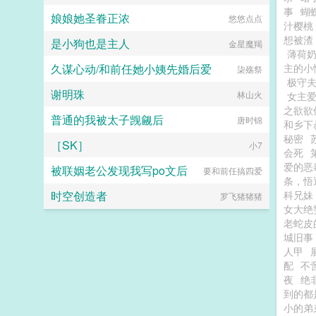
事
蝴
娘娘她圣眷正浓
悠悠点点
汁樱桃
想被渣
是小狗也是主人
金星魔羯
薄荷
久谋心动/和前任她小姨先婚后爱
主的小
柒殇祭
极守夫
谢明珠
林山火
女主
之欲欲
普通的我被太子觊觎后
唐时锦
和乡下
秘密
［SK］
小7
会死
爱的恶
被联姻老公发现我写po文后
要和前任搞四爱
条，悟
时空创造者
科兄妹
罗飞猪猪猪
女大绝
老蛇皮
城旧事
人甲
配
不
夜
绝
到的都
小的弟