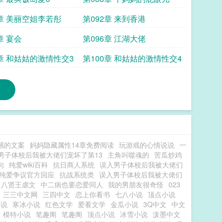
1章 美丽空姐李若彤
第092章 来到香港
章 宴会
第096章 江湖大佬
9章 和姑姑的激情性交3
第100章 和姑姑的激情性交4
感的文案
妈妈隐藏属性14章免费阅读
玩游戏的心情说说
一
男子体校后我被大佬们宠坏了第13
主角叫噬魂的
苦瓜炒鸡
句
纯爱wiki百科
抗日商人系统
误入男子体校后我被大佬们
纯爱争议官方回应
抗战系统类
误入男子体校后我被大佬们
八贤王虐文
中二病也要恋爱同人
我的男朋友很奇怪
023
三三中文网
三四中文
恋上你看书
七八小说
顶点小说
小说
寒冰小说
红色文学
爱看文学
金瓜小说
3Q中文
中文
模特小说
笔趣阁
笔趣阁
顶点小说
冰雪小说
泼墨中文