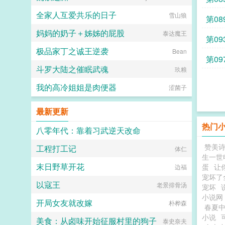
全家人互爱共乐的日子
雪山狼
第08
妈妈的奶子＋姊姊的屁股
泰达魔王
第09
极品家丁之诚王逆袭
Bean
第0
斗罗大陆之催眠武魂
玖粮
我的高冷姐姐是肉便器
涩菌子
最新更新
热门
八零年代：靠着习武逆天改命
赞美
工程打工记
一直在减肥的胖哥
体仁
生一世
末日野草开花
蛋
让
边福
宠坏了
以寇王
老景排骨汤
宠坏
小说网
开局女友就改嫁
朴桦森
春夏
小说
美食：从卤味开始征服村里的狗子
泰史奈夫