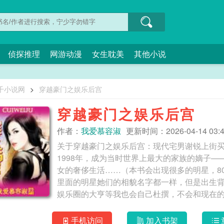
侦探推理
网游动漫
女生耽美
其他小说
千小说网
>
穿越豪门之娱乐后宫
穿越豪门之娱乐后宫
作者：
我爱慕容淑
更新时间：2026-04-14 03:4
关于穿越豪门之娱乐后宫：现代宅男谢锐上街
1998年，成为当时世界上最大的家族的嫡子
女的奢侈生活……（本书会出现很多的明星，8
里面的明星她们的相貌名字都一样，但是出生
娱乐圈的大亨等我也会自己杜撰，不会和现在
谢） 我爱慕容淑
手机访问
加入书架