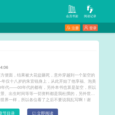
会员书架
阅读记录
注册
登录
4:06
买方便面，结果被大花盆砸死，意外穿越到一个架空的
——年仅十八岁的朱宜锐身上，从此开始了他享福、泡美
0年代——00年代的都有，另外本书也算是架空，所以
背景、出生时间等等一切资料都是我杜撰的，另外世界
的世界一样，所以各位看了之后不要说我乱写啊！谢
章节目录
立即阅读