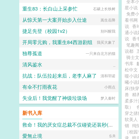
全本
星小说
重生83：长白山上采参忙
石磙上长铁树
免费
从惊天第一大案开始步入仕途
看书网
嵩生岳降
说
香
捷足先登（校园1v2）
别叫醒我
通小说
说
香
开局零元购，我重生84西游剧组
我买大象了
笔趣阁
说都
独尊孤道
一只来自北方的猫
骑士
书库
清风鉴水
_
松中文
抗战：队伍拉起来后，老李人麻了
噬小说
清和羽诺
曦小说
有伞不打雨夜花
小雨点
床(快穿
兽
精
失业后！我觉醒了神级垃圾场
梦入秦时
柔多汁|
取）
新书入库
穿之拯
软美人
救命！我的厌女症总裁不仅碰瓷还装秒(调教高H 1v1)
锢
纯
［校园1
愛無止境
连山会
S.R
录
暗