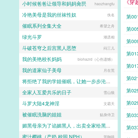
《穿
湖大佬。陆启昌沈栋有慈善护体，我
小时候爸爸让领导和妈妈肏屄
haozhangfu
们动不了他。我是洪兴扛把子沈栋，
一不留神，从一个古惑仔变成了港岛
冷艳美母是我的丝袜性奴
佚名
第00
最有名的大富豪和大慈善家。...
催眠系列全集大全
希望之舟
第00
绿光斗罗
潮丞相
第00
斗破苍穹之后宫黑人恶堕
闷三儿
第01
我的美艳校长妈妈
biohazrd（心伤遗憾）
第01
我的道家仙子美母
月在荒
第02
将拒绝了我的学姐催眠，让她一步步沦陷为我的母狗（把背叛自己的学姐变成对自己忠心耿耿的母狗）
第02
全家人互爱共乐的日子
jiuliang
雪山狼
第02
斗罗大陆4龙神淫
文霸天
被催眠洗脑的姐姐
第0
贴身侍卫
媚黑母亲为了谄媚黑人，出卖全家给黑人当性奴
第03
蜜汁樱桃（产奶,校园,NPH）
苦咖啡
catmilf