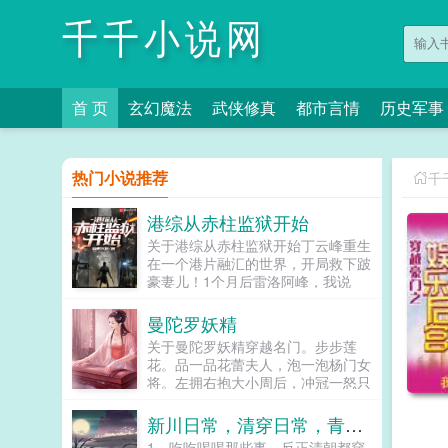
千千小说网
首 页
玄幻魔法
武侠修真
都市言情
历史军事
热门小说推荐
千
港综从赤柱监狱开始
关于港综从赤柱监狱开始丁云峰重生
在一个港片融汇的世界，开局救下跛
豪妻儿！1个月后雷洛阿峰，我说
过，只要我有的，你有一半。洛哥，
我想当差佬，这机会留给豪哥吧。丁
曼陀罗妖精
云峰遥望北方，目光十分深邃。活头
关于曼陀罗妖精穿越名门。步步莲
仔，有见识！明日安排你去黄竹坑受
花。品一品花蕾夫人，泡一泡杨门女
训，半年后直接调到我手下做便衣洛
将。左拥右抱大小周后，冲冠一怒只
哥，你误会了，其实我是想当狱警。
为北国萧绰。学的是盖世神功，睡的
靠！你没开玩笑吧？狱警！系啊，去
是极品女人。上征程！...
新川日常，清穿日常，青川日常，卿卿日常
哪我都想好了赤柱。几年后西贡大傻
鼓起勇气来到赤柱峰哥，我求求你放
1，吃吃喝喝那些事。反正清朝都穿