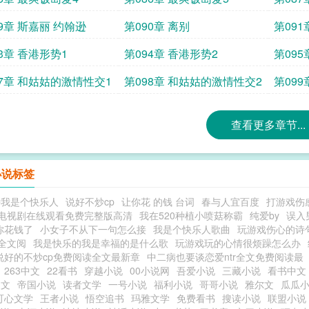
9章 斯嘉丽 约翰逊
第090章 离别
第09
3章 香港形势1
第094章 香港形势2
第095
97章 和姑姑的激情性交1
第098章 和姑姑的激情性交2
第09
查看更多章节...
小说标签
诗我是个快乐人
说好不炒cp
让你花 的钱 台词
春与人宜百度
打游戏伤
电视剧在线观看免费完整版高清
我在520种植小喷菇称霸
纯爱by
误入
你花钱了
小女子不从下一句怎么接
我是个快乐人歌曲
玩游戏伤心的诗
全文阅
我是快乐的我是幸福的是什么歌
玩游戏玩的心情很烦躁怎么办
说好的不炒cp免费阅读全文最新章
中二病也要谈恋爱ntr全文免费阅读最
263中文
22看书
穿越小说
00小说网
吾爱小说
三藏小说
看书中文
中文
帝国小说
读者文学
一号小说
福利小说
哥哥小说
雅尔文
瓜瓜
可心文学
王者小说
悟空追书
玛雅文学
免费看书
搜读小说
联盟小说