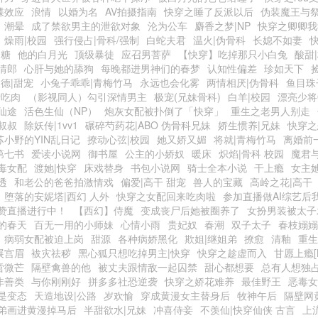
蝶效应
浪情
以婚为名
AV拍摄指南
快穿之睡了反派以后
伪装魔王与
潮晕
成了禁欲男主的泄欲对象
沦为公车
麝香之梦|NP
快穿之卿卿我
燥雨|校园
强行侵占|骨科/强制
白蛇夫君
温火|伪骨科
长媳不如妻
奶糖
他的白月光
顶级暴徒
应召男菩萨
【快穿】吃掉那只小白兔
酸甜
情郎
心肝与她的舔狗
每晚都进男神们的春梦
认知性偏差
珍如天下
德|甜宠
小兔子乖乖|青梅竹马
永远也会化雾
两情相厌|伪骨科
鱼目珠
爱吃肉
（影视同人）勾引深情男主
极宠(兄妹骨科)
白羊|校园
漂亮少将
仙途
活色生仙（NP）
炮灰女配被扑倒了「快穿」
重生之老男人别走
叔叔
除妖传|1vv1
碾碎芍药花|ABO 伪骨科兄妹
娇生惯养|兄妹
快穿之
苏小野的YIN乱日记
撩动心弦|校园
她又娇又媚
将就|青梅竹马
离婚前
第七书
爱读小说网
御书屋
公主的小娇奴
暖床
炽焰|骨科 校园
魔君
毒女配
渡她|快穿
床戏替身
书包小说网
骑士全本小说
干上瘾
女主她
透
和老公的爸爸拍激情戏
偏爱|高干 甜宠
兽人的宝藏
高岭之花|高干
堕落的安妮塔|西幻 人外
快穿之女配回来吃肉啦
参加直播做AI综艺后
赞直播进行中！
【西幻】侍魔
变成丧尸后她被圈养了
女扮男装被太子
的春天
百无一用的小师妹
心情小雨
贵妃奴
春潮
双子太子
春枝嫋嫋
病弱女配被迫上岗
甜源
各种病娇黑化
欺姐|继姐弟
撩愈
清釉
重生
展宫眉
袚灾祛秽
黑心狐只想吃掉男主|快穿
快穿之趁虚而入
甘愿上瘾[N
啻微芒
隔壁禽兽的他
被丈夫跟情敌一起囚禁
甜心都想要
总有人想独
非善类
与你刚刚好
拼多多社恐逆袭
快穿之娇花难养
最佳野王
恶毒女
是变态
天造地设|公路
岁欢愉
穿成黄漫女主替身后
牧神午后
隔壁网
弟画进黄漫掉马后
半甜欲水|兄妹
冲喜侍妾
不羡仙|快穿仙侠 古言
上