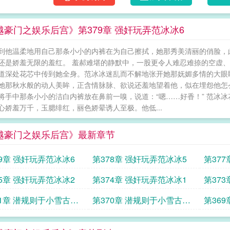
越豪门之娱乐后宫》第379章 强奸玩弄范冰冰6
到他温柔地用自己那条小小的内裤在为自己擦拭，她那秀美清丽的俏脸，
还是娇羞无限的羞红。 羞郝难堪的静默中，一股更令人难忍难捺的空虚
道深处花芯中传到她全身。范冰冰迷乱而不解地张开她那妩媚多情的大眼
她那秋水般的动人美眸，正含情脉脉、欲说还羞地望着他，似在埋怨他怎
将手中那条小小的洁白内裤放在鼻前一嗅，说道：“嗯……好香！” 范冰
心娇羞万千，玉腮绯红，丽色娇晕诱人至极。他低...
越豪门之娱乐后宫》最新章节
79章 强奸玩弄范冰冰6
第378章 强奸玩弄范冰冰5
第37
75章 强奸玩弄范冰冰2
第374章 强奸玩弄范冰冰1
第37
娜扎5
71章 潜规则于小雪古力
第370章 潜规则于小雪古力
第36
3
娜扎2
娜扎1