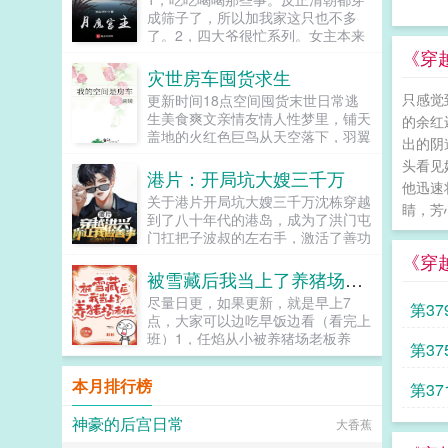
我一马吧。我是走私汽车的！可你整
成筛子了，所以加我家这只也不多
天往我的船上塞什么计算机啊，发动
了。2，四大爷很忙系列。女主本来
机啊，仪器图纸昨天老顶叫我去喝
可以有空间的（但我写不出来，一写
《穿
茶，他甚至问我是不是在北边挂了
到空间就犯设定狂癖，文会歪到十万
灾世房车囤货求生
号，还说有爱国的路子记得带上他
八千里外）她也可以有系统的（为了
只感觉
更新时间18点空间囤货末世日常逃
呢！...
她我...
生美食爽文亲情友情人性梦里，铺天
的余红
盖地的火红色巨鸟从天空落下，羽翼
出的阴
上灼热的火光点燃了她所熟悉的世
头看见
界。僵硬可怖的走尸从建筑废墟里涌
港片：开局坑大嫂三千万
他迅速
出黄色飞沙弥漫了整片天空...
关于港片开局坑大嫂三千万沈栋穿越
睛，芳
到了八十年代的港岛，成为了洪门屯
门扛把子波叔的左右手，激活了善功
兑换系统。我大大小小也是一个帮派
《穿
头目，你竟然让我去做善事，简直岂
被雪藏后我当上了养猪场老板
有此理。恭喜你杀死东兴乌鸦，救活
尽量日更，如果更新，就是早上7
第3
众生，奖励善功100点。恭喜你率领
点，大家可以边吃早饭边看（看完上
小弟做起了正当生意，奖励善功500
班）1，任焰从小被养猪场老板养
点。恭喜你资助福利院五百万，奖励
第3
大，因老板突然离世养猪场陷入危
善功5000点。在发现善功能够用来
机，为了养家任焰不得不走上打工人
兑换各种东西后，沈栋彻底爱上了做
本月排行榜
第3
道路结果出道爆火。他以为这辈子不
善事。黄志诚一千万善款？你确定捐
到三四十岁...
款人是洪兴的扛把子？李文彬很难相
神豪的后宫日常
娜扎
大香蕉
信这个与孩子们玩在一起的人是个江