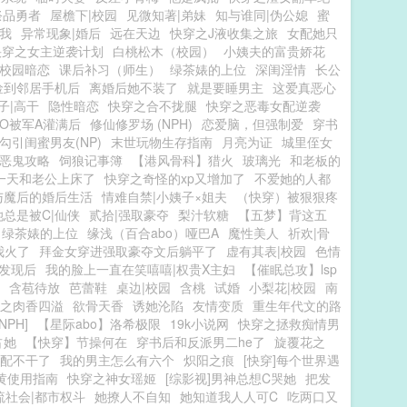
祭品勇者
屋檐下|校园
见微知著|弟妹
知与谁同|伪公媳
蜜
我
异常现象|婚后
远在天边
快穿之J液收集之旅
女配她只
快穿之女主逆袭计划
白桃松木（校园）
小姨夫的富贵娇花
|校园暗恋
课后补习（师生）
绿茶婊的上位
深闺淫情
长公
捡到邻居手机后
离婚后她不装了
就是要睡男主
这爱真恶心
子|高干
隐性暗恋
快穿之合不拢腿
快穿之恶毒女配逆袭
O被军A灌满后
修仙修罗场 (NPH)
恋爱脑，但强制爱
穿书
勾引闺蜜男友(NP)
末世玩物生存指南
月亮为证
城里侄女
恶鬼攻略
饲狼记事簿
【港风骨科】猎火
玻璃光
和老板的
一天和老公上床了
快穿之奇怪的xp又增加了
不爱她的人都
与魔后的婚后生活
情难自禁|小姨子×姐夫
（快穿）被狠狠疼
总是被C|仙侠
贰拾|强取豪夺
梨汁软糖
【五梦】背这五
绿茶婊的上位
缘浅（百合abo）哑巴A
魔性美人
祈欢|骨
我火了
拜金女穿进强取豪夺文后躺平了
虚有其表|校园
色情
发现后
我的脸上一直在笑嘻嘻|权贵X主妇
【催眠总攻】lsp
含苞待放
芭蕾鞋
桌边|校园
含桃
试婚
小梨花|校园
南
之肉香四溢
欲骨天香
诱她沦陷
友情变质
重生年代文的路
PH]
【星际abo】洛希极限
19k小说网
快穿之拯救痴情男
占她
【快穿】节操何在
穿书后和反派男二he了
旋覆花之
配不干了
我的男主怎么有六个
炽阳之痕
[快穿]每个世界遇
黄使用指南
快穿之神女瑶姬
[综影视]男神总想C哭她
把发
流社会|都市权斗
她撩人不自知
她知道我人人可C
吃两口又