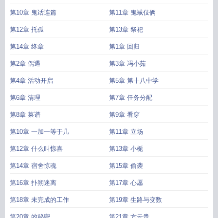
第10章 鬼话连篇
第11章 鬼蜮伎俩
第12章 托孤
第13章 祭祀
第14章 终章
第1章 回归
第2章 偶遇
第3章 冯小茹
第4章 活动开启
第5章 第十八中学
第6章 清理
第7章 任务分配
第8章 菜谱
第9章 看穿
第10章 一加一等于几
第11章 立场
第12章 什么叫惊喜
第13章 小栀
第14章 宿舍惊魂
第15章 偷袭
第16章 扑朔迷离
第17章 心愿
第18章 未完成的工作
第19章 生路与变数
第20章 的秘密
第21章 方云贵