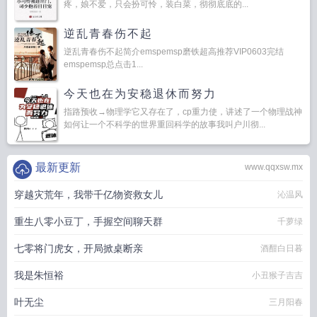
疼，娘不爱，只会扮可怜，装白菜，彻彻底底的...
逆乱青春伤不起
逆乱青春伤不起简介emspemsp磨铁超高推荐VIP0603完结
emspemsp总点击1...
今天也在为安稳退休而努力
指路预收→物理学它又存在了，cp重力使，讲述了一个物理战神
如何让一个不科学的世界重回科学的故事我叫户川彻...
最新更新
www.qqxsw.mx
穿越灾荒年，我带千亿物资救女儿
沁温风
重生八零小豆丁，手握空间聊天群
千萝绿
七零将门虎女，开局掀桌断亲
酒酣白日暮
我是朱恒裕
小丑猴子吉吉
叶无尘
三月阳春