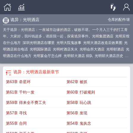
诡异：光明酒店
仓库的配件
/著
关于诡异：光明酒店：一座城市边缘的酒店，破败不堪。一个月入三千的打工青
年。大家好，我叫钱超多，请跟我一起，探索诡异事件。
光明集团酒店
光明宾馆
在什么地方
深圳光明酒店在哪里
光明大院鬼故事
光明大酒店改造后效果图
光
明酒店前台电话
光明国际酒店
光明村酒店失火
光明会所大酒店
光明邨酒店
光
明酒店在什么地方
光明宴会厅怎么样
光明邨大酒店 排队
光明邨大酒店历史
诡
异光明酒店
光明邨大酒家火灾
光明度假型酒店
光明旅馆怎么样
光明什么大酒
店
光明 大酒店
光明有个奇怪建筑叫什么
光明 酒店
光明集团旗下酒店
光明邨
诡异：光明酒店
最新章节
大酒店招牌
光明酒楼环境较好的地方
光明大酒店在哪
光明坉大酒店 排队
光明
第63章 牵星环
第62章 被抓
酒店公寓
光明大厦酒店
光明酒楼
光明国际酒店在哪
光明旅馆电话
光明酒店价
格
光明国际酒店有限公司
光明邨大酒店菜单价格
光明旅馆
光明邨酒店的历
第61章 千钧一发
第60章 打破规则
史
光明大酒店在哪里
光明国际大酒店
光明邨大酒店官网
光明邨大酒店
光明大
酒店前台电话
光明鬼屋
光明房间
光明宾馆电话号码是多少
光明酒家
光明酒家
第59章 得来全不费工夫
第58章 玩心跳
怎么样
光明神诡秘
光明邨大酒店几点开门
光明宾馆
深圳光明美爵酒店
第57章 寻找
第56章 发现
第55章 合同
第54章 鬼执念