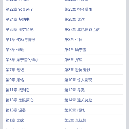
第22章 它又来了
第23章 宿舍喋血
第24章 契约书
第25章 诡诈
第26章 图穷匕见
第27章 成也信败也信
第1章 奖励与情报
第2章 生日
第3章 怪诞
第4章 顾宁雪
第5章 顾宁雪的请求
第6章 探望
第7章 笔记
第8章 恐怖鬼影
第9章 顾铭
第10章 惊人发现
第11章 找到它
第12章 寻觅
第13章 鬼眼蒙心
第14章 通关奖励
第15章 温馨
第16章 拒绝
第1章 鬼嫁
第2章 鬼统领