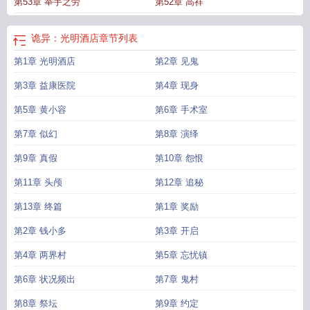
第53章 举手之劳
第52章 高祥
诡异：光明酒店
章节列表
第1章 光明酒店
第2章 见鬼
第3章 益康医院
第4章 现身
第5章 黄小容
第6章 手术室
第7章 似幻
第8章 演绎
第9章 真假
第10章 怨恨
第11章 头颅
第12章 追秘
第13章 终篇
第1章 奖励
第2章 钱小多
第3章 开启
第4章 两界村
第5章 忘忧镇
第6章 状况频出
第7章 鬼村
第8章 祭坛
第9章 约定