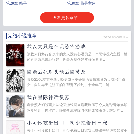
第29章 箱子
第30章 我是主角
查看更多章节...
完结小说推荐
www.qqxsw.mx
我以为只是在玩恐怖游戏
预收末日游行合欢宗的女人没有心迟韵是一个恐怖游戏主播。她
的直播效果曾经很好，但最近观众姥爷好像看腻...
悔婚后死对头他后悔莫及
每晚2100左右更新，晚更或不更会请假秦黛黛身为太墟宗门嫡
女，自幼与天之骄子的岑望定下婚约。十余年间，她...
我在星际神话复苏
看看预收幻耽爽文从轮回游戏回来后我碾压了众人地球青年洛殷
熬夜猝死，再次睁开眼睛变成星际时代的废物洛殷，绑定的...
小可怜被赶出门，司少抱着日日宠
关于小可怜被赶出门，司少抱着日日宠安云熙眼中的许知知爹不