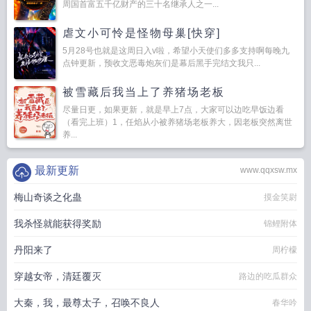
周国首富五千亿财产的三十名继承人之一...
虐文小可怜是怪物母巢[快穿]
5月28号也就是这周日入v啦，希望小天使们多多支持啊每晚九
点钟更新，预收文恶毒炮灰们是幕后黑手完结文我只...
被雪藏后我当上了养猪场老板
尽量日更，如果更新，就是早上7点，大家可以边吃早饭边看
（看完上班）1，任焰从小被养猪场老板养大，因老板突然离世
养...
最新更新
www.qqxsw.mx
梅山奇谈之化蛊
摸金笑尉
我杀怪就能获得奖励
锦鲤附体
丹阳来了
周柠檬
穿越女帝，清廷覆灭
路边的吃瓜群众
大秦，我，最尊太子，召唤不良人
春华吟