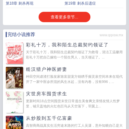
第18章 刺杀再现
第19章 刺杀后遗症
查看更多章节...
完结小说推荐
www.qqxsw.mx
彩礼十万，我和陌生总裁契约领证了
关于彩礼十万，我和陌生总裁契约领证了为救母，清洁工温馨用
彩礼十万把自己嫁给一个陌生男人，当天领证了。...
糙汉猎户神医娇妻
种田空间虐渣打脸发家致富甜宠方锦绣手握灵泉空间本来在现代
开了一家中医诊所混的风生水起，没有内卷，没有996，...
灾世房车囤货求生
更新时间18点空间囤货末世日常逃生美食爽文亲情友情人性梦
里，铺天盖地的火红色巨鸟从天空落下，羽翼上...
从炒股到五千亿富豪
高智商商战真实生活穷途末路的打工人吴潇，意外知晓自己是大