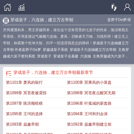
穿成皇子，六连抽，建立万古帝朝
蓝胖子De梦
/著
开局遭遇刺杀，男主穿越而来，保住这个没有背景的七皇子的性命，激活唯我主
宰系统，开局直接运气爆棚六连抽。萧风：召唤诸天万物，为我所用！建立无上
帝朝，称霸整个乾坤大陆，扫平一切违背我意志的障碍！
穿成皇子六连抽建立万
古帝朝 作者蓝胖子De梦
穿越成皇子系统
穿成皇子六连抽建立万古帝朝
主角穿
越成六皇子签到系统
穿成皇子
穿成皇子去基建
六连抽
主角穿越成为六皇子签
到流
穿越成皇子带抽奖系统
穿越成6皇子最贫穷的封地
穿越成为皇子造枪
穿越
成为六皇子的
建立万古帝朝蓝胖子
穿越成六皇子获得签到系统
穿皇六子的造作
穿成皇子，六连抽，建立万古帝朝
最新章节
生涯
穿越成皇子的历史
穿越成6皇子的
第1101章 萧风的敲打
第1100章 冥乘风的小算盘
第1099章 冥苍夜被震惊
第1098章 冥苍夜点醒冥无期
第1097章 陈洪顺暗棋
第1096章 叶孤城的新套路
第1095章 王珂的选择
第1094章 王珂和刘会涛
第1093章 焱鑫帝朝
第1092章 焱鑫帝朝建立前