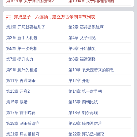
第1091章 关于阿阳的猜测2
第1090章 关于阿阳的猜测
穿成皇子，六连抽，建立万古帝朝
章节列表
第1章 开局就要被杀了
第2章 还得是系统啊
第3章 新手大礼包
第4章 父子相见
第5章 第一次亮相
第6章 开始抽奖
第7章 提升实力
第8章 福运酒楼
第9章 意外的相遇
第10章 袁天罡带来的消息
第11章 再遇刺杀
第12章 开府
第13章 开府2
第14章 第一次早朝
第15章 赐婚
第16章 四朝比试
第17章 宫中晚宴
第18章 刺杀再现
第19章 刺杀后遗症
第20章 统领巡防营
第21章 拜访丞相府
第22章 拜访丞相府2