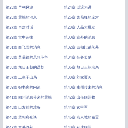
第23章 早朝风波
第24章 以退为进
第25章 震撼的消息
第26章 萧鼎锋的应对
第27章 再次对话
第28章 人品大爆发
第29章 宫中选拔
第30章 意外的消息
第31章 白飞雪的消息
第32章 四朝比试落幕
第33章 萧鼎锋的思想斗争
第34章 任务奖励
第35章 旭日王朝的谋划
第36章 旭日王朝宗亲
第37章 二皇子出局
第38章 刘家覆灭
第39章 御书房的闲谈
第40章 幽州传来的消息
第41章 幽州消息带来的震撼
第42章 出任幽州牧
第43章 出发前的准备
第44章 玄甲军
第45章 丞相府夜谈
第46章 燕京城的布置
第47章 意外收获
第48章 到达幽州