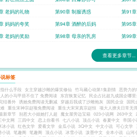
9章 老妈的礼物
第90章 制服诱惑
第91
3章 妈妈的夸奖
第94章 酒醉的后妈
第95
7章 老妈的奖励
第98章 母亲的乳房
第99
查看更多章节...
小说标签
力指什么手段
女主穿越沙雕的爆笑修仙
竹马藏心动第1集剧情
恶势力的
人的小马甲捂不住了 免费阅读
东宫恢复记忆
民企占比超九成国企哪里
完结番外
诱她免费阅读无删减
穿越后我成了沙雕炮灰
国民企业
国民
落难
重生宋神宗赵顼免费阅读
重生大宋宋真宗赵恒
项大人撩夫日常无
最新章节
别惹大小姐她打人超
魔女屋旁边宝箱
023小说网
263中文
三中文网
三四中文
恋上你看书
七八小说
顶点小说
春夏中文
帝国小
寒冰小说
红色文学
爱看文学
金瓜小说
3Q中文
中文小说
可心文学
特小说
笔趣阁
笔趣阁
顶点小说
冰雪小说
泼墨中文
全本小说
山河