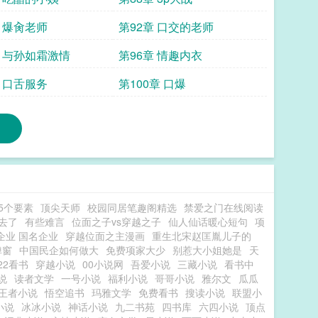
章 爆肏老师
第92章 口交的老师
章 与孙如霜激情
第96章 情趣内衣
章 口舌服务
第100章 口爆
5个要素
顶尖天师
校园同居笔趣阁精选
禁爱之门在线阅读
去了
有些难言
位面之子vs穿越之子
仙人仙话暖心短句
项
企业 国名企业
穿越位面之主漫画
重生北宋赵匡胤儿子的
弹窗
中国民企如何做大
免费项家大少
别惹大小姐她是
天
22看书
穿越小说
00小说网
吾爱小说
三藏小说
看书中
说
读者文学
一号小说
福利小说
哥哥小说
雅尔文
瓜瓜
王者小说
悟空追书
玛雅文学
免费看书
搜读小说
联盟小
小说
冰冰小说
神话小说
九二书苑
四书库
六四小说
顶点