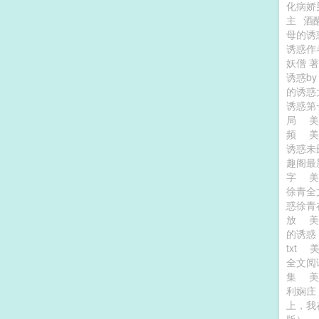
化病娇
主
酒
母的诱
诱惑作
妖僧 
诱惑b
的诱惑
诱惑
局
频
美
诱惑未
趣阁最
字
徐青全
惑徐青
放
美
的诱惑
txt
全文
集
美
利娴庄
上，我