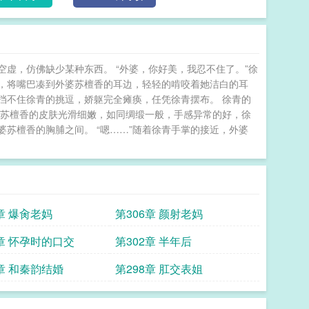
虚，仿佛缺少某种东西。 “外婆，你好美，我忍不住了。”徐
，将嘴巴凑到外婆苏檀香的耳边，轻轻的啃咬着她洁白的耳
抵挡不住徐青的挑逗，娇躯完全瘫痪，任凭徐青摆布。 徐青的
婆苏檀香的皮肤光滑细嫩，如同绸缎一般，手感异常的好，徐
苏檀香的胸脯之间。 “嗯……”随着徐青手掌的接近，外婆
章 爆肏老妈
第306章 颜射老妈
3章 怀孕时的口交
第302章 半年后
9章 和秦韵结婚
第298章 肛交表姐