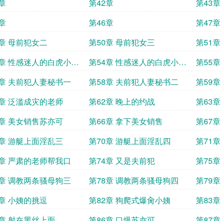
章
第42章
第43章
章
第46章
第47章
9章 母前犯女二
第50章 母前犯女三
第51
一
3章 性感迷人的白虎小姨
第54章 性感迷人的白虎小姨
第55章
三
7章 夫前犯人妻秘书一
第58章 夫前犯人妻秘书二
第59
1章 泛滥成灾的老师
第62章 晚上的约战
第63
5章 美女销售苏亦可
第66章 拿下美女销售
第67
9章 游艇上面淫乱三
第70章 游艇上面淫乱四
第71
3章 严肃的老师帮我口
第74章 又是夫前犯
第75
7章 调教两条骚母狗三
第78章 调教两条骚母狗四
第79
1章 小姨的挑逗
第82章 狗爬式爆肏小姨
第83
5章 射在黑丝上面
第86章 口爆苏亦可
第87