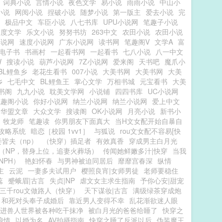
词典小说
言情小说
夜色文学
易小说
雨雨小说
中山小
小说
网阅小说
捏破小说
随梦小说
第一版主
爱去小说
完
极品中文
车臣小说
八七书库
UPU小说网
笔趣子小说
深度文学
乐文小说
努努书坊
263中文
农田小说
农田小说
小说网
速度小说网
广东小说网
读书网
笔趣阁V
文学A
富
电子书
书画村
一起看书网
一起看书
七八小说
八一中文
W
搜读小说
葫芦小说网
7Z小说网
爱来阁
天书吧
魔爪小
BL鲤鱼乡
老花生看书
007小说
大美书网
大美书网
大美
乡
七毛中文
BL鲤鱼王
掌心文学
万相书城
元宝看书
大美
书阁
九九小说
耽美文学网
小说铺
四四书库
UC小说网
笔趣阁小说
你好小说网
纳兰小说网
纳兰小说网
爱上中文
华盟文章
大众文学
搜读阁
OK小说网
月亮小说
新书小
牧龙师
笔趣读
你男朋友下面真大
当H文女配开始自暴自
棒攻略系统
暗恋［校园 1vv1］
与狐说
rou文女配不容易[快
妾皆夫（np）
（快穿）插足者
有效真香
穿成男主白月光
（NP，替身上位，追妻火葬场）
传闻她鲜嫩多汁|快穿
当我
NPH）
艳妇怀春
与男神被迫同居后
靡靡宫春深
纵情
主
云泥
一妻多夫试用户
樱照良宵|女师男徒
老师要稳住
蕊
蹙蛾眉|古言
失贞|NP
虐文女主求生指南
予你心安|甜宠
三千rou文做路人（快穿）
天下谋妆|古言
满级绿茶穿成炮
和死对头奉子成婚后
靠近男人变得不幸
乱花渐欲迷人眼
进兽人世界被各种吃干抹净
被白月光的爸爸给睡了
快穿之
浪情
以婚为名
AV拍摄指南
快穿之睡了反派以后
伪装魔王