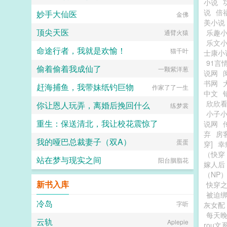
小说
说
倍
妙手大仙医
金佛
美小说
顶尖天医
乐趣
通臂火猿
乐文
命途行者，我就是欢愉！
猫千叶
士康小
91言
偷着偷着我成仙了
一颗紫洋葱
说网
书网
赶海捕鱼，我带妹纸钓巨物
作家了了一生
中文
欣欣
你让恩人玩弄，离婚后挽回什么
练梦裳
小子
重生：保送清北，我让校花震惊了
说网
弃
房
我的哑巴总裁妻子（双A）
追着落日看银河
蛋蛋
穿]
幸
（快穿
站在梦与现实之间
阳台胭脂花
嫁人后
（NP
新书入库
快穿
被迫
冷岛
字听
灰女配
每天晚
云轨
Aplepie
rou文