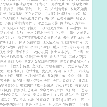
了禁欲男主的泄欲对象
沦为公车
麝香之梦|NP
快穿之卿卿
园
强行侵占|骨科/强制
白蛇夫君
温火|伪骨科
长媳不如妻
月光
顶级暴徒
应召男菩萨
【快穿】吃掉那只小白兔
酸
肝与她的舔狗
每晚都进男神们的春梦
认知性偏差
珍如天
宠
小兔子乖乖|青梅竹马
永远也会化雾
两情相厌|伪骨科
（影视同人）勾引深情男主
极宠(兄妹骨科)
白羊|校园
漂
活色生仙（NP）
炮灰女配被扑倒了「快穿」
重生之老男人
除妖传|1vv1
碾碎芍药花|ABO 伪骨科兄妹
娇生惯养|兄妹
快
YIN乱日记
撩动心弦|校园
她又娇又媚
将就|青梅竹马
离
爱读小说网
御书屋
公主的小娇奴
暖床
炽焰|骨科 校园
魔
渡她|快穿
床戏替身
书包小说网
骑士全本小说
干上瘾
女
的爸爸拍激情戏
偏爱|高干 甜宠
兽人的宝藏
高岭之花|高
妮塔|西幻 人外
快穿之女配回来吃肉啦
参加直播做AI综艺后
行中！
【西幻】侍魔
变成丧尸后她被圈养了
女扮男装被太
百无一用的小师妹
心情小雨
贵妃奴
春潮
双子太子
春枝嫋
被迫上岗
甜源
各种病娇黑化
欺姐|继姐弟
撩愈
清釉
重
灾祛秽
黑心狐只想吃掉男主|快穿
快穿之趁虚而入
甘愿上
隔壁禽兽的他
被丈夫跟情敌一起囚禁
甜心都想要
总有人想
你刚刚好
拼多多社恐逆袭
快穿之娇花难养
最佳野王
恶毒
天造地设|公路
岁欢愉
穿成黄漫女主替身后
牧神午后
隔壁
漫掉马后
半甜欲水|兄妹
冲喜侍妾
不羡仙|快穿仙侠 古言
上
些娇弱的婊子们
黑莲花的上位
今天你睡了吗[快穿]
各种黑