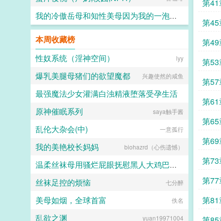
第41
我的冷傲岳母和知性美母因为我的一泡精液成为了熟女便器 (无绿版)
第45
hanshengjiang
本周收藏榜
第4
性奴系统（淫神空间）
lyy
第5
爆乳美腿母猪们的欲望魔都
兴趣使然的咸鱼
二
第5
最强魔法少女灌满白浊精液堕落受孕生活
第6
原神催眠系列
saya触手酱
水少多文酱
第6
乱伦大杂会(中)
一意孤行
第6
我的美艳校长妈妈
biohazrd（心伤遗憾）
第7
温柔丝袜母用骚烂屁眼抚慰黑人大鸡巴的淫乱群交摄影记录
第7
丝袜足控的烦恼
七分醉
佚名
美母如烟，全球首富
第8
佚名
乱欲之渊
yuan19971004
第8