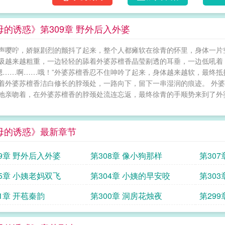
母的诱惑》第309章 野外后入外婆
声嘤咛，娇躯剧烈的颤抖了起来，整个人都瘫软在徐青的怀里，身体一片空
吸越来越粗重，一边轻轻的舔着外婆苏檀香晶莹剔透的耳垂，一边低吼着
“嗯……啊……哦！”外婆苏檀香忍不住呻吟了起来，身体越来越软，最终
着外婆苏檀香洁白修长的脖颈处，一路向下，留下一串湿润的痕迹。 外
地亲吻着，在外婆苏檀香的脖颈处流连忘返，最终徐青的手顺势来到了外婆
母的诱惑》最新章节
09章 野外后入外婆
第308章 像小狗那样
第307
05章 小姨老妈双飞
第304章 小姨的早安咬
第30
01章 开苞秦韵
第300章 洞房花烛夜
第29