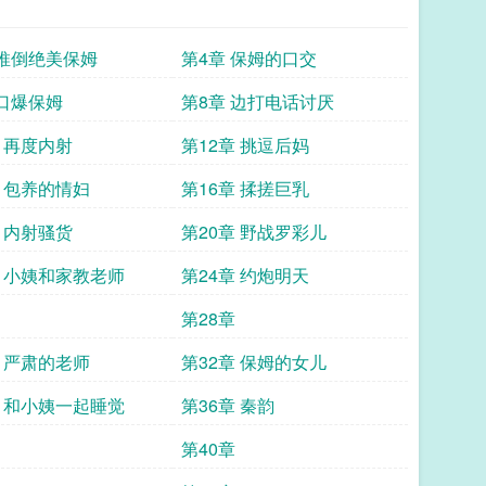
 推倒绝美保姆
第4章 保姆的口交
 口爆保姆
第8章 边打电话讨厌
章 再度内射
第12章 挑逗后妈
章 包养的情妇
第16章 揉搓巨乳
章 内射骚货
第20章 野战罗彩儿
章 小姨和家教老师
第24章 约炮明天
第28章
章 严肃的老师
第32章 保姆的女儿
章 和小姨一起睡觉
第36章 秦韵
第40章