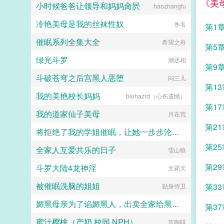
《美
湖大佬。陆启昌沈栋有慈善护体，我
小时候爸爸让领导和妈妈肏屄
haozhangfu
们动不了他。我是洪兴扛把子沈栋，
一不留神，从一个古惑仔变成了港岛
冷艳美母是我的丝袜性奴
佚名
第1
最有名的大富豪和大慈善家。...
催眠系列全集大全
希望之舟
第5
绿光斗罗
潮丞相
第9
斗破苍穹之后宫黑人恶堕
闷三儿
第1
我的美艳校长妈妈
biohazrd（心伤遗憾）
第1
我的道家仙子美母
月在荒
第2
将拒绝了我的学姐催眠，让她一步步沦陷为我的母狗（把背叛自己的学姐变成对自己忠心耿耿的母狗）
第25
全家人互爱共乐的日子
jiuliang
雪山狼
第29
斗罗大陆4龙神淫
文霸天
被催眠洗脑的姐姐
第3
贴身侍卫
媚黑母亲为了谄媚黑人，出卖全家给黑人当性奴
第37
蜜汁樱桃（产奶,校园,NPH）
苦咖啡
catmilf