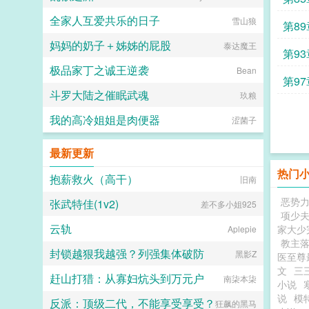
全家人互爱共乐的日子
雪山狼
第8
妈妈的奶子＋姊姊的屁股
泰达魔王
第9
极品家丁之诚王逆袭
Bean
第9
斗罗大陆之催眠武魂
玖粮
我的高冷姐姐是肉便器
涩菌子
最新更新
热门
抱薪救火（高干）
旧南
恶势
张武特佳(1v2)
差不多小姐925
项少夫
云轨
家大少
Aplepie
教主
封锁越狠我越强？列强集体破防
黑影Z
医至尊
文
三
赶山打猎：从寡妇炕头到万元户
南柒本柒
小说
说
模
反派：顶级二代，不能享受享受？
狂飙的黑马