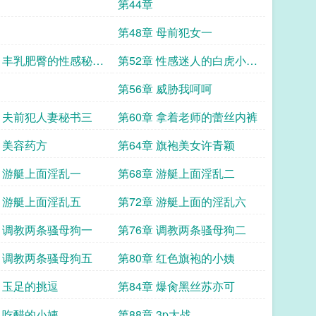
第44章
第48章 母前犯女一
章 丰乳肥臀的性感秘书
第52章 性感迷人的白虎小姨
一
第56章 威胁我呵呵
章 夫前犯人妻秘书三
第60章 拿着老师的蕾丝内裤
章 美容药方
第64章 旗袍美女许青颖
章 游艇上面淫乱一
第68章 游艇上面淫乱二
章 游艇上面淫乱五
第72章 游艇上面的淫乱六
章 调教两条骚母狗一
第76章 调教两条骚母狗二
章 调教两条骚母狗五
第80章 红色旗袍的小姨
章 玉足的挑逗
第84章 爆肏黑丝苏亦可
章 吃醋的小姨
第88章 3p大战