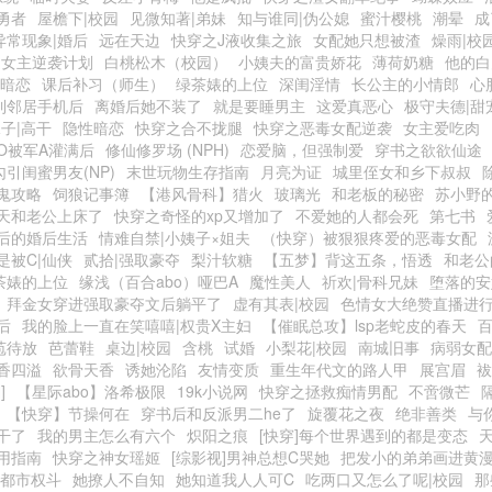
勇者
屋檐下|校园
见微知著|弟妹
知与谁同|伪公媳
蜜汁樱桃
潮晕
成
异常现象|婚后
远在天边
快穿之J液收集之旅
女配她只想被渣
燥雨|校
之女主逆袭计划
白桃松木（校园）
小姨夫的富贵娇花
薄荷奶糖
他的白
园暗恋
课后补习（师生）
绿茶婊的上位
深闺淫情
长公主的小情郎
心
到邻居手机后
离婚后她不装了
就是要睡男主
这爱真恶心
极守夫德|甜
子|高干
隐性暗恋
快穿之合不拢腿
快穿之恶毒女配逆袭
女主爱吃肉
O被军A灌满后
修仙修罗场 (NPH)
恋爱脑，但强制爱
穿书之欲欲仙途
勾引闺蜜男友(NP)
末世玩物生存指南
月亮为证
城里侄女和乡下叔叔
鬼攻略
饲狼记事簿
【港风骨科】猎火
玻璃光
和老板的秘密
苏小野的
天和老公上床了
快穿之奇怪的xp又增加了
不爱她的人都会死
第七书
后的婚后生活
情难自禁|小姨子×姐夫
（快穿）被狠狠疼爱的恶毒女配
是被C|仙侠
贰拾|强取豪夺
梨汁软糖
【五梦】背这五条，悟透
和老公
茶婊的上位
缘浅（百合abo）哑巴A
魔性美人
祈欢|骨科兄妹
堕落的安
拜金女穿进强取豪夺文后躺平了
虚有其表|校园
色情女大绝赞直播进
后
我的脸上一直在笑嘻嘻|权贵X主妇
【催眠总攻】lsp老蛇皮的春天
苞待放
芭蕾鞋
桌边|校园
含桃
试婚
小梨花|校园
南城旧事
病弱女配
香四溢
欲骨天香
诱她沦陷
友情变质
重生年代文的路人甲
展宫眉
袚
]
【星际abo】洛希极限
19k小说网
快穿之拯救痴情男配
不啻微芒
【快穿】节操何在
穿书后和反派男二he了
旋覆花之夜
绝非善类
与
干了
我的男主怎么有六个
炽阳之痕
[快穿]每个世界遇到的都是变态
用指南
快穿之神女瑶姬
[综影视]男神总想C哭她
把发小的弟弟画进黄
|都市权斗
她撩人不自知
她知道我人人可C
吃两口又怎么了呢|校园
那