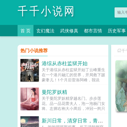
千千小说网
首 页
玄幻魔法
武侠修真
都市言情
历史军事
热门小说推荐
千
港综从赤柱监狱开始
关于港综从赤柱监狱开始丁云峰重生
在一个港片融汇的世界，开局救下跛
豪妻儿！1个月后雷洛阿峰，我说
过，只要我有的，你有一半。洛哥，
我想当差佬，这机会留给豪哥吧。丁
曼陀罗妖精
云峰遥望北方，目光十分深邃。活头
关于曼陀罗妖精穿越名门。步步莲
仔，有见识！明日安排你去黄竹坑受
花。品一品花蕾夫人，泡一泡杨门女
训，半年后直接调到我手下做便衣洛
将。左拥右抱大小周后，冲冠一怒只
哥，你误会了，其实我是想当狱警。
为北国萧绰。学的是盖世神功，睡的
靠！你没开玩笑吧？狱警！系啊，去
是极品女人。上征程！...
新川日常，清穿日常，青川日常，卿卿日常
哪我都想好了赤柱。几年后西贡大傻
鼓起勇气来到赤柱峰哥，我求求你放
1，吃吃喝喝那些事。反正清朝都穿