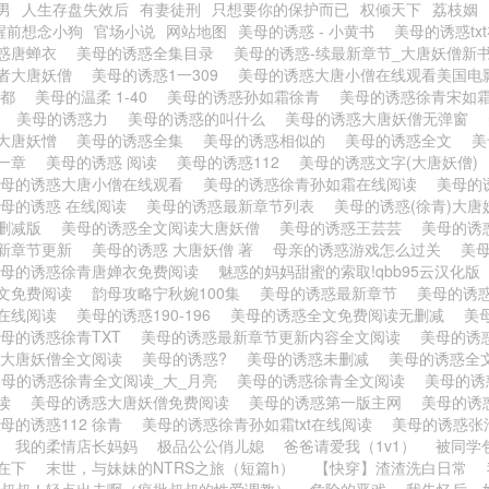
男
人生存盘失效后
有妻徒刑
只想要你的保护而已
权倾天下
荔枝姻
醒前想念小狗
官场小说
网站地图
美母的诱惑 - 小黄书
美母的诱惑tx
惑唐蝉衣
美母的诱惑全集目录
美母的诱惑-续最新章节_大唐妖僧新书
者大唐妖僧
美母的诱惑1一309
美母的诱惑大唐小僧在线观看美国
著都
美母的温柔 1-40
美母的诱惑孙如霜徐青
美母的诱惑徐青宋如
y
美母的诱惑力
美母的诱惑的叫什么
美母的诱惑大唐妖僧无弹窗
大唐妖憎
美母的诱惑全集
美母的诱惑相似的
美母的诱惑全文
美
第一章
美母的诱惑 阅读
美母的诱惑112
美母的诱惑文字(大唐妖僧)
美母的诱惑大唐小僧在线观看
美母的诱惑徐青孙如霜在线阅读
美母的
母的诱惑 在线阅读
美母的诱惑最新章节列表
美母的诱惑(徐青)大
删减版
美母的诱惑全文阅读大唐妖僧
美母的诱惑王芸芸
美母的诱
新章节更新
美母的诱惑 大唐妖僧 著
母亲的诱惑游戏怎么过关
美
美母的诱惑徐青唐婵衣免费阅读
魅惑的妈妈甜蜜的索取!qbb95云汉化版
文免费阅读
韵母攻略宁秋婉100集
美母的诱惑最新章节
美母的诱
在线阅读
美母的诱惑190-196
美母的诱惑全文免费阅读无删减
美
母的诱惑徐青TXT
美母的诱惑最新章节更新内容全文阅读
美母的诱
 大唐妖僧全文阅读
美母的诱惑?
美母的诱惑未删减
美母的诱惑全
美母的诱惑徐青全文阅读_大_月亮
美母的诱惑徐青全文阅读
美母的诱惑
阅读
美母的诱惑大唐妖僧免费阅读
美母的诱惑第一版主网
美母的诱
母的诱惑112 徐青
美母的诱惑徐青孙如霜txt在线阅读
美母的诱惑张
我的柔情店长妈妈
极品公公俏儿媳
爸爸请爱我（1v1）
被同学
在下
末世，与妹妹的NTRS之旅（短篇h）
【快穿】渣渣洗白日常