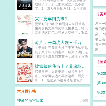
我一马吧。我是走私汽车的！可你整
成筛子了，所以加我家这只也不多
天往我的船上塞什么计算机啊，发动
了。2，四大爷很忙系列。女主本来
机啊，仪器图纸昨天老顶叫我去喝
可以有空间的（但我写不出来，一写
《美
茶，他甚至问我是不是在北边挂了
到空间就犯设定狂癖，文会歪到十万
灾世房车囤货求生
号，还说有爱国的路子记得带上他
八千里外）她也可以有系统的（为了
发出一
更新时间18点空间囤货末世日常逃
呢！...
她我...
生美食爽文亲情友情人性梦里，铺天
青的呼
盖地的火红色巨鸟从天空落下，羽翼
朵。 
上灼热的火光点燃了她所熟悉的世
嘴巴沿
界。僵硬可怖的走尸从建筑废墟里涌
港片：开局坑大嫂三千万
青不停
出黄色飞沙弥漫了整片天空...
关于港片开局坑大嫂三千万沈栋穿越
苏...
到了八十年代的港岛，成为了洪门屯
门扛把子波叔的左右手，激活了善功
兑换系统。我大大小小也是一个帮派
《美
头目，你竟然让我去做善事，简直岂
被雪藏后我当上了养猪场老板
有此理。恭喜你杀死东兴乌鸦，救活
尽量日更，如果更新，就是早上7
第3
众生，奖励善功100点。恭喜你率领
点，大家可以边吃早饭边看（看完上
小弟做起了正当生意，奖励善功500
班）1，任焰从小被养猪场老板养
点。恭喜你资助福利院五百万，奖励
第3
大，因老板突然离世养猪场陷入危
善功5000点。在发现善功能够用来
机，为了养家任焰不得不走上打工人
兑换各种东西后，沈栋彻底爱上了做
本月排行榜
第3
道路结果出道爆火。他以为这辈子不
善事。黄志诚一千万善款？你确定捐
到三四十岁...
款人是洪兴的扛把子？李文彬很难相
神豪的后宫日常
大香蕉
信这个与孩子们玩在一起的人是个江