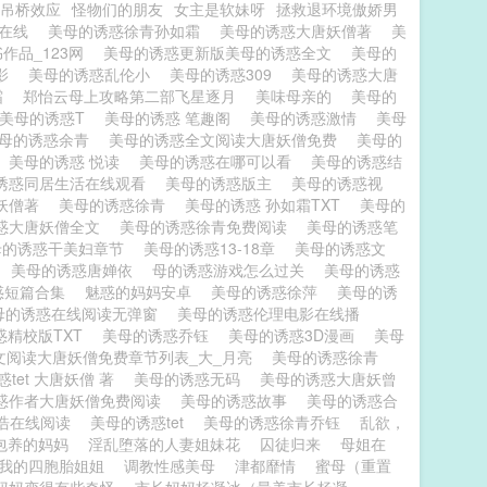
吊桥效应
怪物们的朋友
女主是软妹呀
拯救退环境傲娇男
t在线
美母的诱惑徐青孙如霜
美母的诱惑大唐妖僧著
美
作品_123网
美母的诱惑更新版美母的诱惑全文
美母的
电影
美母的诱惑乱伦小
美母的诱惑309
美母的诱惑大唐
霜
郑怡云母上攻略第二部飞星逐月
美味母亲的
美母的
美母的诱惑T
美母的诱惑 笔趣阁
美母的诱惑激情
美母
母的诱惑余青
美母的诱惑全文阅读大唐妖僧免费
美母的
美母的诱惑 悦读
美母的诱惑在哪可以看
美母的诱惑结
诱惑同居生活在线观看
美母的诱惑版主
美母的诱惑视
唐妖僧著
美母的诱惑徐青
美母的诱惑 孙如霜TXT
美母的
惑大唐妖僧全文
美母的诱惑徐青免费阅读
美母的诱惑笔
母的诱惑干美妇章节
美母的诱惑13-18章
美母的诱惑文
美母的诱惑唐婵依
母的诱惑游戏怎么过关
美母的诱惑
惑短篇合集
魅惑的妈妈安卓
美母的诱惑徐萍
美母的诱
母的诱惑在线阅读无弹窗
美母的诱惑伦理电影在线播
惑精校版TXT
美母的诱惑乔钰
美母的诱惑3D漫画
美母
文阅读大唐妖僧免费章节列表_大_月亮
美母的诱惑徐青
tet 大唐妖僧 著
美母的诱惑无码
美母的诱惑大唐妖曾
惑作者大唐妖僧免费阅读
美母的诱惑故事
美母的诱惑合
浩在线阅读
美母的诱惑tet
美母的诱惑徐青乔钰
乱欲，
包养的妈妈
淫乱堕落的人妻姐妹花
囚徒归来
母姐在
我的四胞胎姐姐
调教性感美母
津都靡情
蜜母（重置