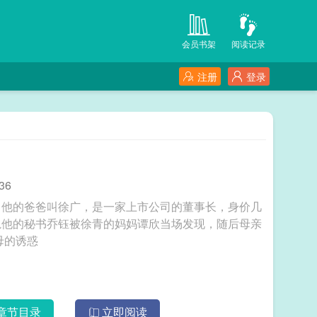
会员书架
阅读记录
注册
登录
36
，他的爸爸叫徐广，是一家上市公司的董事长，身价几
轨他的秘书乔钰被徐青的妈妈谭欣当场发现，随后母亲
广离婚。两个人打了很久 美母的诱惑
章节目录
立即阅读