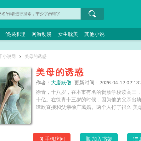
侦探推理
网游动漫
女生耽美
其他小说
千小说网
>
美母的诱惑
美母的诱惑
作者：
大唐妖僧
更新时间：2026-04-12 02:13:
徐青，十八岁，在本市有名的贵族学校读高三
十亿。在徐青十三岁的时候，因为他的父亲出
谭欣直接和父亲徐
手机访问
加入书架