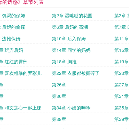
母的诱惑》章节列表
章 饥渴的保姆
第2章 湿哒哒的花园
第3章
章 后妈的偷窥
第6章 后妈的高潮
第7章
章 边推保姆
第10章 后入保姆
第11
3章 玩弄后妈
第14章 同学的妈妈
第15
7章 红红的臀部
第18章 胸推
第19
1章 喜欢粗暴的罗彩儿
第22章 衣服都被撕碎了
第23
章
第26章
第27章
章
第30章
第31
3章 和文莲心一起上课
第34章 小姨的呻吟
第35
章
第38章
第39章