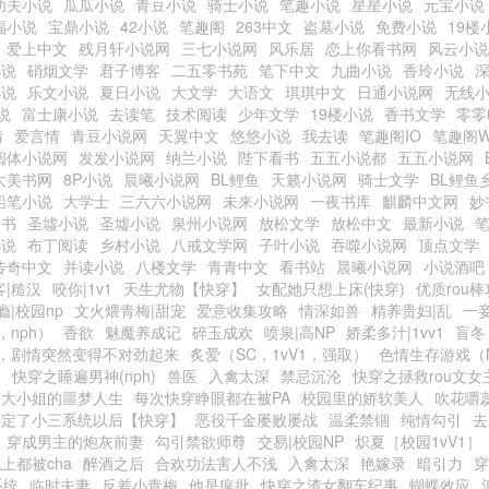
功夫小说
瓜瓜小说
青豆小说
骑士小说
笔趣小说
星星小说
元宝小说
福小说
宝鼎小说
42小说
笔趣阁
263中文
盗墓小说
免费小说
19楼
爱上中文
残月轩小说网
三七小说网
风乐居
恋上你看书网
风云小说
小说
硝烟文学
君子博客
二五零书苑
笔下中文
九曲小说
香玲小说
小说
乐文小说
夏日小说
大文学
大语文
琪琪中文
日通小说网
无线
说
富士康小说
去读笔
技术阅读
少年文学
19楼小说
香书文学
零零
情
爱言情
青豆小说网
天翼中文
悠悠小说
我去读
笔趣阁IO
笔趣阁
阅体小说网
发发小说网
纳兰小说
陛下看书
五五小说都
五五小说网
大美书网
8P小说
晨曦小说网
BL鲤鱼
天籁小说网
骑士文学
BL鲤鱼
铅笔小说
大学士
三六六小说网
未来小说网
一夜书库
麒麟中文网
妙
看书
圣墟小说
圣墟小说
泉州小说网
放松文学
放松中文
最新小说
小说
布丁阅读
乡村小说
八戒文学网
子叶小说
吞噬小说网
顶点文学
传奇中文
并读小说
八楼文学
青青中文
看书站
晨曦小说网
小说酒吧
客|糙汉
咬你|1v1
天生尤物【快穿】
女配她只想上床(快穿)
优质rou
瘾|校园np
文火煨青梅|甜宠
爱意收集攻略
情深如兽
精养贵妇|乱
一
，nph）
香欲
魅魔养成记
碎玉成欢
喷泉|高NP
娇柔多汁|1vv1
盲冬
，剧情突然变得不对劲起来
炙爱（SC，1vV1，强取）
色情生存游戏（
）
快穿之睡遍男神(nph)
兽医
入禽太深
禁忌沉沦
快穿之拯救rou文女
之大小姐的噩梦人生
每次快穿睁眼都在被PA
校园里的娇软美人
吹花嚼
绑定了小三系统以后【快穿】
恶役千金屡败屡战
温柔禁锢
纯情勾引
去
穿成男主的炮灰前妻
勾引禁欲师尊
交易|校园NP
炽夏［校园1vV1］
上都被cha
醉酒之后
合欢功法害人不浅
入禽太深
艳嫁录
暗引力
穿
系统
临时夫妻
反差小青梅
他是疯批
快穿之渣女翻车纪事
蝴蝶效应