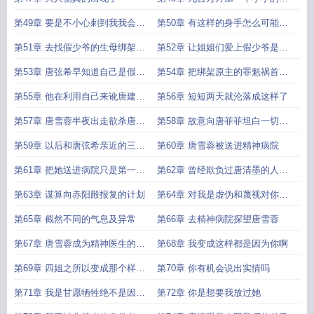
求
第49章 要是不小心刺到我我会拉
第50章 有这样的身手怎么可能被
着你同归于尽粉身碎骨
欺负
第51章 去找假少爷的生母绑架犯
第52章 让姐姐们爱上假少爷是她
狠狠折磨
的计划
第53章 唐弦希早知道自己是假弟
第54章 把绑架原主的罪魁祸首折
弟
磨得不成人样
第55章 他在利用自己来讹唐建仁
第56章 短短两天就沦落成这样了
的钱
第57章 唐雪蓉半夜出走欲杀唐菲
第58章 故意向唐菲菲坦白一切她
菲
身心破碎了
第59章 以后和唐弦希亲近的三个
第60章 唐雪蓉被送进精神病院
姐姐是不是也会被捅死啊
第61章 把她送进病院只是第一步
第62章 曾经欺负过唐清墨的人都
接下来才是重头戏
无故受伤
第63章 谋算向赤阳殿报复的计划
第64章 对我是虚伪和蔑视对你是
不问和捧杀
第65章 截然不同的气息及异常
第66章 去精神病院探望唐雪蓉
第67章 唐雪蓉成为精神医生的实
第68章 我变成这样都是因为你啊
验研究体
第69章 四姐之所以变成那个样子
第70章 你有机会说出实情吗
都是我干的
第71章 我是甘愿牺牲绝不是因为
第72章 你是想要我放过她