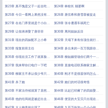
两个多月吧
第23章 真不愧是父子一起去吃牢
第24章 林校长 颠婆啊
饭吧
第25章 今日一看网上果然没有冤
第26章 唐弦希和唐雪蓉被捉走
枉唐家
第27章 在名门界里就是个小白单
第28章 张令遭遇车祸死亡
纯和蠢
第29章 让假弟弟娶了唐菲菲
第30章 离间姐妹反目
第31章 现在的四妹配不上小希
第32章 天塌下来有你顶住就行了
脸皮够厚
第33章 报复前班主任
第34章 多出来的一百万我跟你三
七分
第35章 你现在没工作了就算脸被
第36章 柳如姻登场你们两个一起
伤了也无所谓
上吧
第37章 我来帮你们电疗一下吧
第38章 直接电话联系柳家主解除
婚约
第39章 柳家主不承认假少爷只认
第40章 刚才不是很嚣张吗怎么现
唐清墨
在变得像只鹌鹑似的
第41章 杀了她
第42章 她们的对话很奇怪
第43章 不家法侍候就算了居然还
第44章 比起已经瘫了的四姐娶我
要奖励他
不是更好吗
第45章 他的结局就是被赶出去和
第46章 便宜的大宝贝只出现在小
犯罪的妈一起生活
说里吗
第47章 大人物真的出现了
第48章 九百万外加一个小小的要