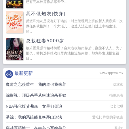
已有完本长篇作品寒天帝...
我不做炮灰[快穿]
反派和炮灰是没有好下场的！时空管理局上班的新人裴彦第一次
做任务就接到了一个大活儿，改造人渣让他们过上幸福生活。
第...
总裁狂妻5000岁
娱乐圈最强作精林柯睡了自家老板姬南修后，翻脸不认人。为了
报仇，林柯选择拍戏想尽办法接近姬南修，却意外发现报复错
目...
最新更新
www.qqxsw.mx
魔道之忘羡重生，我的道侣我来养
凝鸢鸢
综影视：顶级杀手从疾速追杀开始
拖更患者
NBA强化版艾弗森，女星们倒追
七七七琪
港综：我的系统能兑换茅山道法
爱吃比萨饼的常晓素
穿越医药博士，在南岛当军嫂苟分
吾小6