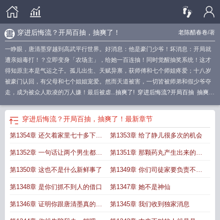
穿进后悔流？开局百抽，抽爽了！
老陈醋春卷
/著
一睁眼，唐清墨穿越到高武平行世界。好消息：他是豪门少爷！坏消息：开局就
遭亲姐毒打！？立即变身「农场主」，给她一百连抽！同时觉醒抽奖系统！这才
得知原主本是气运之子。孤儿出生、天赋异禀，获师傅和七个师姐疼爱；十八岁
被豪门认回，有父母和七个姐姐宠爱。然而天道被害，一切皆被师弟和假少爷夺
走，成为被众人欺凌的万人嫌！最后被虐...
抽爽了!
穿进后悔流?开局百抽
抽爽
了!唐清墨
穿进后悔流开局百抽抽爽了
穿进后悔流？开局百抽，抽爽了！
最新章节
第1354章 还欠着家里七十多下的
第1353章 给了静儿很多次的机会
家法
第1352章 一句话让两个男生都沉
第1351章 那颗药丸产生出来的副
默了
作用吗
第1350章 这也不是什么新鲜事了
第1349章 你们司徒家要负责不是
理所当然的吗
第1348章 是你们抓不到人的借口
第1347章 她不是神仙
第1346章 证明你跟唐清墨真的关
第1345章 我们收到独家消息
系破裂