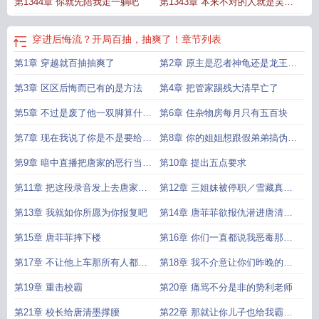
第1344章 你就先陪我走一躺吧
第1343章 本来不对的人就是吴蔓
蔓
穿进后悔流？开局百抽，抽爽了！
章节列表
第1章 穿越就百抽抽爽了
第2章 原主是忍者神龟还是龙王赘
婿转世
第3章 区区后悔而已有的是方法
第4章 把管家踢残大清早亡了
第5章 不过是废了他一双脚算什么
第6章 住杂物房每月只有五百块
呢
第7章 现在我说了你是不是要给我
第8章 你的姐姐想跟假弟弟搞伪骨
新房间和零花钱
科哦
第9章 暗中直播把唐家的恶行当众
第10章 提出五点要求
公开
第11章 把这段录音发上去唐家又
第12章 三姐妹被停职／雪藏真正
能上多少个热搜
的地狱才刚开始
第13章 我就如你所愿为你报复吧
第14章 唐菲菲欲报仇潜进唐清墨
房间
第15章 唐菲菲摔下楼
第16章 你们一直都说我恶毒那就
毒给你们看
第17章 不让他上车那所有人都别
第18章 我不介意让你们昨晚的努
上了
力白废
第19章 重击校霸
第20章 痛骂不分是非的势利老师
第21章 校长给唐清墨撑腰
第22章 那就让你儿子也给我霸凌