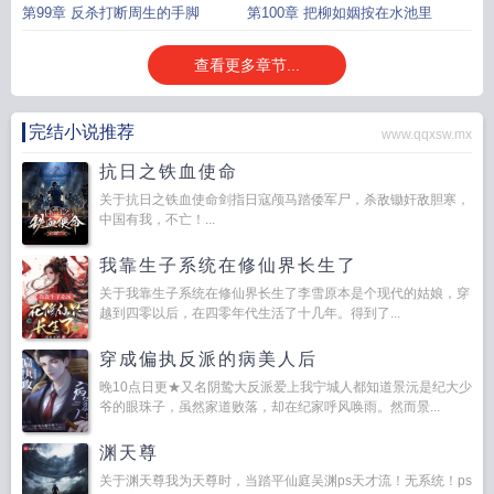
别玩火自焚
第99章 反杀打断周生的手脚
第100章 把柳如姻按在水池里
查看更多章节...
完结小说推荐
www.qqxsw.mx
抗日之铁血使命
关于抗日之铁血使命剑指日寇颅马踏倭军尸，杀敌锄奸敌胆寒，
中国有我，不亡！...
我靠生子系统在修仙界长生了
关于我靠生子系统在修仙界长生了李雪原本是个现代的姑娘，穿
越到四零以后，在四零年代生活了十几年。得到了...
穿成偏执反派的病美人后
晚10点日更★又名阴鸷大反派爱上我宁城人都知道景沅是纪大少
爷的眼珠子，虽然家道败落，却在纪家呼风唤雨。然而景...
渊天尊
关于渊天尊我为天尊时，当踏平仙庭吴渊ps天才流！无系统！ps