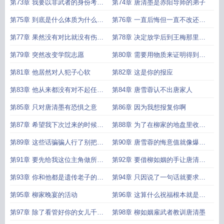
钱而妥协
第73章 我要以非武者的身份考进
第74章 唐清墨是赤阳导师的弟子
魔武学院
第75章 到底是什么体质为什么哪
第76章 一直后悔但一直不改还不
都能碰到极品
会患上忧郁症
第77章 果然没有对比就没有伤害
第78章 决定放学后到王梅那里开
吗
心一下
第79章 突然改变学院志愿
第80章 需要用物质来证明得到的
钱都是真实的
第81章 他居然对人犯子心软
第82章 这是你的报应
第83章 他从来都没有对不起任何
第84章 唐雪蓉认不出唐家人
一人
第85章 只对唐清墨有恐惧之意
第86章 因为我想报复你啊
第87章 希望我下次过来的时候你
第88章 为了在柳家的地盘里收集
还能认出我
证据
第89章 这些话骗骗人行了别把自
第90章 唐雪蓉的悔意值就像爆金
己也骗进去了
币一样
第91章 要先给我这位主角做所以
第92章 要借柳如姻的手让唐清墨
没时间帮你
身败名裂
第93章 你和他都是遗传老子的基
第94章 只因说了一句话就要求给
因一样寒酸
一百万的补偿
第95章 柳家晚宴的活动
第96章 这算什么祝福根本就是诅
咒
第97章 除了看管好你的女儿千万
第98章 柳如姻雇武者教训唐清墨