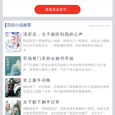
查看更多章节...
完结小说推荐
www.qqxsw.mx
清穿后，太子能听到我的心声
陈嘉萝是个爱做梦的小咸鱼，期望自己一夜暴富，从此过上喝喝
玩玩买买买的生活。一朝穿越到清朝，刚从御花园水池钻出
来，...
官场将门弃孙从秘书开始
关于官场将门弃孙从秘书开始硕士毕业的楚东恒考取江东公务
员，报考单位被别人顶替，巧合下进入秘书处成为一...
史上最牛召唤
媳妇跑了，武功被废，还被逐出了家族嫡系为什么穿越者的身世
总是这么凄惨？幸好，哥们随身携带着穿越者福利...
太子殿下躺平日常
我爹是皇帝，我娘是皇后，我舅是威名赫赫的大将军，我表兄是
封狼居胥的冠军侯，你问我是谁？我是帝后嫡子，当今太子，