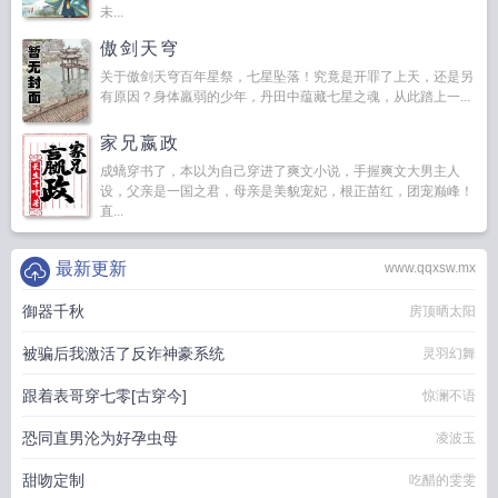
未...
傲剑天穹
关于傲剑天穹百年星祭，七星坠落！究竟是开罪了上天，还是另
有原因？身体羸弱的少年，丹田中蕴藏七星之魂，从此踏上一...
家兄嬴政
成蟜穿书了，本以为自己穿进了爽文小说，手握爽文大男主人
设，父亲是一国之君，母亲是美貌宠妃，根正苗红，团宠巅峰！
直...
最新更新
www.qqxsw.mx
御器千秋
房顶晒太阳
被骗后我激活了反诈神豪系统
灵羽幻舞
跟着表哥穿七零[古穿今]
惊澜不语
恐同直男沦为好孕虫母
凌波玉
甜吻定制
吃醋的雯雯