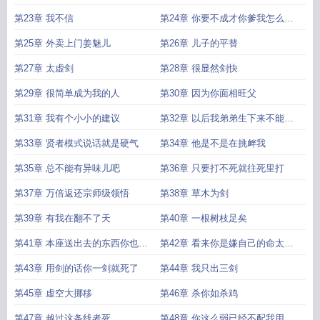
了吗
第23章 我不信
第24章 你要不成才你爹我怎么成
仙
第25章 外卖上门姜魅儿
第26章 儿子的平替
第27章 太虚剑
第28章 很显然剑快
第29章 很简单成为我的人
第30章 因为你面相旺父
第31章 我有个小小的建议
第32章 以后我弟弟生下来不能挨
饿
第33章 贤者模式说话就是硬气
第34章 他是不是在挑衅我
第35章 总不能有异味儿吧
第36章 只要打不死就往死里打
第37章 万倍返还宗师级领悟
第38章 草木为剑
第39章 有我在翻不了天
第40章 一根树枝足矣
第41章 本座送出去的东西你也敢
第42章 看来你是嫌自己的命太长
抢
了
第43章 用剑的话你一剑就死了
第44章 我只出三剑
第45章 虚空大挪移
第46章 杀你如杀鸡
第47章 越过这条线者死
第48章 你这么弱已经不配我用剑