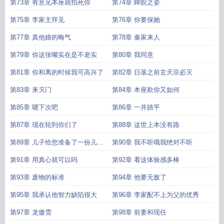
第73章 有意见本座就拍死你
第74章 睥睨之姿
第75章 李家主拜见
第76章 你要保她
第77章 真他娘的晦气
第78章 秦家来人
第79章 你这张嘴实在是不老实
第80章 我同意
第81章 你和离的时候我可高兴了
第82章 日落之前玄天宗必灭
第83章 来灭门
第84章 本座欺你又如何
第85章 嗯下次吧
第86章 一并踏平
第87章 现在轮到你们了
第88章 这世上本没有路
第89章 儿子给您准备了一份儿大
第90章 我不听哦我绝对不听
礼
第91章 用真心就可以吗
第92章 看这体验感多棒
第93章 废物的标准
第94章 他要无敌了
第95章 我承认他智力缺陷很大
第96章 李家配不上为父的优秀
第97章 龙傲雪
第98章 前妻和现任