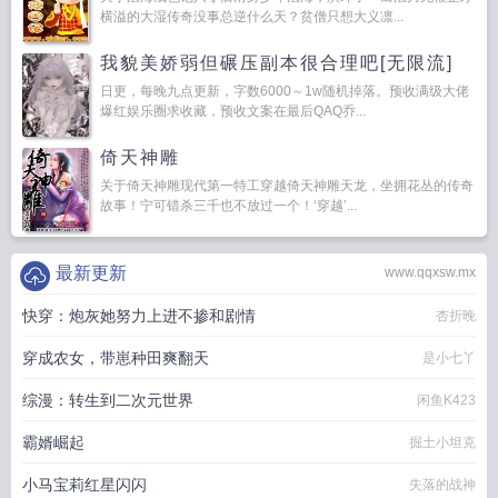
横溢的大湿传奇没事总逆什么天？贫僧只想大义凛...
我貌美娇弱但碾压副本很合理吧[无限流]
日更，每晚九点更新，字数6000～1w随机掉落。预收满级大佬
爆红娱乐圈求收藏，预收文案在最后QAQ乔...
倚天神雕
关于倚天神雕现代第一特工穿越倚天神雕天龙，坐拥花丛的传奇
故事！宁可错杀三千也不放过一个！‘穿越’...
最新更新
www.qqxsw.mx
快穿：炮灰她努力上进不掺和剧情
杏折晚
穿成农女，带崽种田爽翻天
是小七丫
综漫：转生到二次元世界
闲鱼K423
霸婿崛起
掘土小坦克
小马宝莉红星闪闪
失落的战神