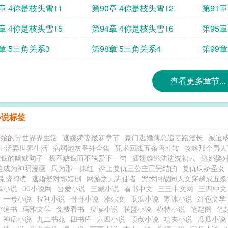
章 4你是枝头雪11
第90章 4你是枝头雪12
第91章
章 4你是枝头雪15
第94章 4你是枝头雪16
第95章
章 5三角关系3
第98章 5三角关系4
第99章
查看更多章节...
小说标签
开始的异世界界生活
逃嫁娇妻最新章节
豪门逃婚薄总追妻路漫长
被迫成
生活异世界生活
病弱炮灰番外全集
咒术回战五条悟性转
攻略那个男人
缺钱的幽默句子
我不缺钱而不缺爱下一句
插翅难逃陆进沈初云
逃婚娶
迫成为神明漫画
只为那一抹红
恋上复仇三公主已完结的
复仇病娇圣女
免费阅读
逃婚娶对郎短剧
网游之元素使者
咒术回战同人文穿越成五条
越小说
00小说网
吾爱小说
三藏小说
看书中文
三三中文网
三四中文
一号小说
福利小说
哥哥小说
雅尔文
瓜瓜小说
寒冰小说
红色文学
空追书
玛雅文学
免费看书
搜读小说
联盟小说
模特小说
笔趣阁
笔
神话小说
九二书苑
四书库
六四小说
顶点小说
功夫小说
瓜瓜小说