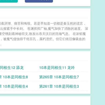
织着厌憎、痛苦和悔恨。若是早知道一切都是秦玉然的谎言，
云握紧手中长剑。 苍渊挥挥广袖,魔气加快了消散的速度。 深
镂空镌刻着神秘符文,散发出吞天沃日的浩瀚气息。 在浓郁魔
里，被魔气侵蚀得千疮百孔，腐朽溃烂。但它们依旧像吸血的
.
同根生12 舔龙
10本是同根生11 龙吟
章 10本是同根生8
第265章 10本是同根生7
章 10本是同根生4
第261章 10本是同根生3