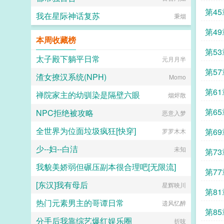
本
第4
我在星际神话复苏
秉烟
鱼2
第4
本周收藏榜
鱼6
第5
太子殿下躺平日常
元月月半
鱼10
第5
渣女撩汉系统(NPH)
Momo
鱼14
第6
禅院家主的幼驯染是隔壁六眼
烟烬散
鱼18
第6
NPC拒绝被攻略
恶意入梦
的3
全世界为位面垃圾疯狂[快穿]
第6
罗罗木木
少--妇--白洁
的7
未知
第7
我貌美娇弱但碾压副本很合理吧[无限流]
要的1
第7
[东汉]我有母后
欲转星河
星辉映川
的15
第81
热门元素男主的哥谭日常
遗风忆醉
第85
分手后我靠综艺爆红娱乐圈
折吱