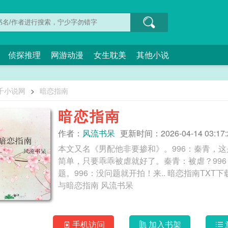
侦探推理
网游动漫
女生耽美
其他小说
千小说网
>
暗恋指南
暗恋指南
作者：
风流书呆
更新时间：2026-04-14 03:17:
本文又名《男配他非要掺和》。996：秦青，
简单，只要乖乖被虐就好了。秦青：被虐？99
题。996：没问题就开拍！来.. 暗恋指南TXT下载百度云 暗恋指南讲的什么 lol暗恋指南小说 HP魔法
与暗恋指南 风流书呆
手机访问
加入书架