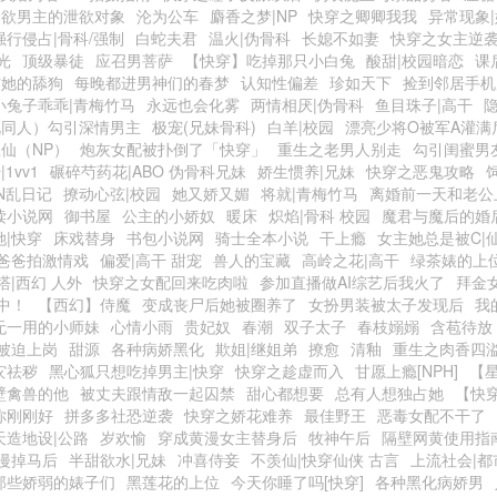
禁欲男主的泄欲对象
沦为公车
麝香之梦|NP
快穿之卿卿我我
异常现象
强行侵占|骨科/强制
白蛇夫君
温火|伪骨科
长媳不如妻
快穿之女主逆
光
顶级暴徒
应召男菩萨
【快穿】吃掉那只小白兔
酸甜|校园暗恋
课
与她的舔狗
每晚都进男神们的春梦
认知性偏差
珍如天下
捡到邻居手机
小兔子乖乖|青梅竹马
永远也会化雾
两情相厌|伪骨科
鱼目珠子|高干
视同人）勾引深情男主
极宠(兄妹骨科)
白羊|校园
漂亮少将O被军A灌满
仙（NP）
炮灰女配被扑倒了「快穿」
重生之老男人别走
勾引闺蜜男友
1vv1
碾碎芍药花|ABO 伪骨科兄妹
娇生惯养|兄妹
快穿之恶鬼攻略
IN乱日记
撩动心弦|校园
她又娇又媚
将就|青梅竹马
离婚前一天和老公
读小说网
御书屋
公主的小娇奴
暖床
炽焰|骨科 校园
魔君与魔后的婚
她|快穿
床戏替身
书包小说网
骑士全本小说
干上瘾
女主她总是被C|
爸爸拍激情戏
偏爱|高干 甜宠
兽人的宝藏
高岭之花|高干
绿茶婊的上
塔|西幻 人外
快穿之女配回来吃肉啦
参加直播做AI综艺后我火了
拜金
中！
【西幻】侍魔
变成丧尸后她被圈养了
女扮男装被太子发现后
我
无一用的小师妹
心情小雨
贵妃奴
春潮
双子太子
春枝嫋嫋
含苞待放
被迫上岗
甜源
各种病娇黑化
欺姐|继姐弟
撩愈
清釉
重生之肉香四
灾祛秽
黑心狐只想吃掉男主|快穿
快穿之趁虚而入
甘愿上瘾[NPH]
【星
壁禽兽的他
被丈夫跟情敌一起囚禁
甜心都想要
总有人想独占她
【快
你刚刚好
拼多多社恐逆袭
快穿之娇花难养
最佳野王
恶毒女配不干了
天造地设|公路
岁欢愉
穿成黄漫女主替身后
牧神午后
隔壁网黄使用指
漫掉马后
半甜欲水|兄妹
冲喜侍妾
不羡仙|快穿仙侠 古言
上流社会|都
那些娇弱的婊子们
黑莲花的上位
今天你睡了吗[快穿]
各种黑化病娇男