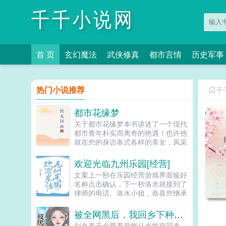
千千小说网
首 页
玄幻魔法
武侠修真
都市言情
历史军事
热门小说推荐
千
都市花缘梦
关于都市花缘梦本书讲述了一个现代
都市青年朴实而离奇的艳遇！也许他
就在您的身边各式各样的美女，风采
不同的尤物，眼花缭乱的佳人都要与
您发生激烈的碰撞！当您看此书时，
欢迎光临九州乐园[经营]
您会发现您就是这本书中的主人公！
文案上一秒在乐园经营游戏界面输好
该书最大的特点就是情感真实细腻贴
名称点击确认，下一秒洛水就接到了
近人心，能够激发起您内心深处的强
律师的电话。洛水小姐，恭喜您继承
烈共鸣！！！...
九州乐园。面对荒无人烟，破破烂烂
的废弃乐园，洛水撸起袖子加油干。
被全网黑后，我回乡下种田了
积累声望，拓展园区，解锁建筑，
别名真千金带着异能从末世穿回来