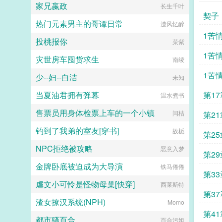
家兄嬴政
长生千叶
实！神树吞噬人王，结出王者果实！
契子
神树吞噬天神，结出神灵果实！
热门元素男主的哥谭日常
遗风忆醉
xiaoshuolecom...
1苦
投桃报你
菜紫
1苦
灾世房车囤货求生
南绫
1苦
少--妇--白洁
未知
当夏油君拥有弹幕
第1
温水煮书
售票员用身体检票上车的一个小镇
本
闫桔
第2
钓到了我弟的室友[穿书]
故栀
本
第2
NPC拒绝被攻略
恶意入梦
本
第2
金牌卧底被迫成为大导演
铁马倦倦
本
第3
虐文小可怜是怪物母巢[快穿]
西莱斯特
本
第3
渣女撩汉系统(NPH)
Momo
本
第4
都市骚百合
百合污姐