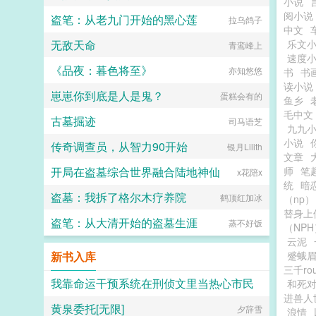
小说
阅小说
盗笔：从老九门开始的黑心莲
拉乌鸽子
中文
无敌天命
乐文
青鸾峰上
速度
《品夜：暮色将至》
亦知悠悠
书
书
读小说
崽崽你到底是人是鬼？
蛋糕会有的
鱼乡
毛中文
古墓掘迹
司马语芝
九九
小说
传奇调查员，从智力90开始
银月Lilith
文章
开局在盗墓综合世界融合陆地神仙
师
笔
x花陪x
统
暗恋
盗墓：我拆了格尔木疗养院
鹤顶红加冰
（np）
替身上
盗笔：从大清开始的盗墓生涯
蒸不好饭
（NPH
云泥
新书入库
蹙蛾眉
三千r
我靠命运干预系统在刑侦文里当热心市民
和死
进兽人
黄泉委托[无限]
张小一
夕辞雪
浪情