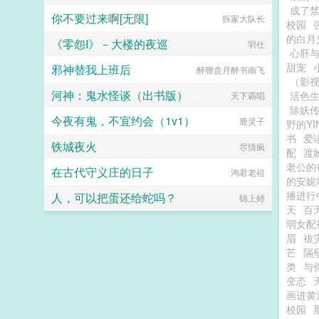
成了
你不要过来啊[无限]
拆家大队长
校园
的白月
《零怨I》－大楼的夜巡
羽仕
心肝
甜宠
邪神替我上班后
醉狸贪月醉书南飞
（影
河神：鬼水怪谈（出书版）
活色生
天下霸唱
除妖传|
今夜有鬼，不宜约会（1v1）
鹿灵子
野的Y
书
爱
铁城夜火
尽情疯
配
渡
老公的
在古代守义庄的日子
鸿君老祖
的安妮
播进行
人，可以把蛋还给蛇吗？
锦上鲤
天
百
弱女配
眉
袚
芒
隔
类
与
变态
画进黄
校园