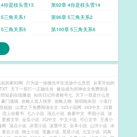
 4你是枝头雪13
第92章 4你是枝头雪14
 5三角关系1
第96章 5三角关系2
 5三角关系5
第100章 5三角关系6
名的家93网
只为这一抹微光半生流放什么意思
从零开始的
TXT
天下一双打一正确生肖
被迫成为邪神全文免费阅读
对郎短剧在线播放
站街日记作者根号七
天下一双是什么意
豪门逃喵
攻略人造人快穿
攻略人物
病弱炮灰但
小道行
悟姐姐
山雪之下免费阅读全文
023小说网
263中文
22看
恋上你看书
七八小说
顶点小说
春夏中文
帝国小说
读
爱看文学
金瓜小说
3Q中文
中文小说
可心文学
王者小
趣阁
顶点小说
冰雪小说
泼墨中文
全本小说
山河小说
冰
青豆小说
骑士小说
笔趣小说
星星小说
元宝小说
词典