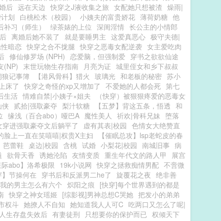
|婚后
远在天边
快穿之J液收集之旅
女配她只想被渣
燥雨|
袭计划
白桃松木（校园）
小姨夫的富贵娇花
薄荷奶糖
他
后补习（师生）
绿茶婊的上位
深闺淫情
长公主的小情郎
后
离婚后她不装了
就是要睡男主
这爱真恶心
极守夫德|
隐性暗恋
快穿之合不拢腿
快穿之恶毒女配逆袭
女主爱吃肉
后
修仙修罗场 (NPH)
恋爱脑，但强制爱
穿书之欲欲仙途
(NP)
末世玩物生存指南
月亮为证
城里侄女和乡下叔叔
饲狼记事簿
【港风骨科】猎火
玻璃光
和老板的秘密
苏小
上床了
快穿之奇怪的xp又增加了
不爱她的人都会死
第七
后生活
情难自禁|小姨子×姐夫
（快穿）被狠狠疼爱的恶毒女
仙侠
贰拾|强取豪夺
梨汁软糖
【五梦】背这五条，悟透
和
位
缘浅（百合abo）哑巴A
魔性美人
祈欢|骨科兄妹
堕落
女穿进强取豪夺文后躺平了
虚有其表|校园
色情女大绝赞直
的脸上一直在笑嘻嘻|权贵X主妇
【催眠总攻】lsp老蛇皮的春
芭蕾鞋
桌边|校园
含桃
试婚
小梨花|校园
南城旧事
病
溢
欲骨天香
诱她沦陷
友情变质
重生年代文的路人甲
展宫
际abo】洛希极限
19k小说网
快穿之拯救痴情男配
不啻微
穿】节操何在
穿书后和反派男二he了
旋覆花之夜
绝非善
我的男主怎么有六个
炽阳之痕
[快穿]每个世界遇到的都是
南
快穿之神女瑶姬
[综影视]男神总想C哭她
把发小的弟弟
市权斗
她撩人不自知
她知道我人人可C
吃两口又怎么了呢|
人生存盘失效后
有妻徒刑
只想要你的保护而已
权倾天下