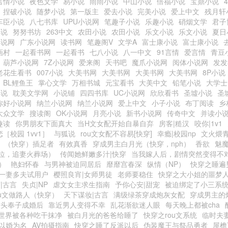
言情小说
夜色文学
易小说
雨雨小说
中山小说
倍福小说
宝鼎小说
捏破小说
随梦小说
第一版主
爱去小说
完美小说
爱上中文
残月轩
车臣小说
八七书库
UPU小说网
笔趣子小说
乐趣小说
硝烟文学
君子
小说
努努书坊
263中文
农田小说
农田小说
乐文小说
乐文小说
夏日
小说网
广东小说网
读书网
笔趣阁V
文学A
富士康小说
富士康小说
画村
一起看书网
一起看书
七八小说
八一中文
91言情
爱言情
青豆
葫芦小说网
7Z小说网
爱来阁
天书吧
魔爪小说网
阅体小说网
发发
老花生看书
007小说
大美书网
大美书网
大美书网
大美书网
8P小说
BL鲤鱼王
掌心文学
万相书城
元宝看书
大美中文
铅笔小说
大学士
小说
耽美文学网
小说铺
四四书库
UC小说网
欣欣看书
圣墟小说
圣
你好小说网
纳兰小说网
纳兰小说网
爱上中文
小子小说
布丁阅读
乡
大众文学
搜读阁
OK小说网
月亮小说
新书小说网
传奇中文
并读小
趣读
你男朋友下面真大
当H文女配开始自暴自弃
房客|糙汉
咬你|1v1
［校园 1vv1］
与狐说
rou文女配不容易[快穿]
幸瘾|校园np
文火煨青
（快穿）插足者
有效真香
穿成男主白月光（快穿，nph）
香欲
魅
位，追妻火葬场）
传闻她鲜嫩多汁|快穿
当我嫁人后，剧情突然变得不
）
艳妇怀春
与男神被迫同居后
靡靡宫春深
纵情（NP）
快穿之睡遍男
一妻多夫试用户
樱照良宵|女师男徒
老师要稳住
快穿之大小姐的噩梦
|古言
失贞|NP
虐文女主求生指南
予你心安|甜宠
被迫绑定了小三系
ou文做路人（快穿）
天下谋妆|古言
满级绿茶穿成炮灰女配
穿成男主的
对头奉子成婚后
靠近男人变得不幸
乱花渐欲迷人眼
每天晚上都被cha
世界被各种吃干抹净
被白月光的爸爸给睡了
快穿之rou文系统
临时夫
以婚为名
AV拍摄指南
快穿之睡了反派以后
伪装魔王与祭品勇者
屋檐