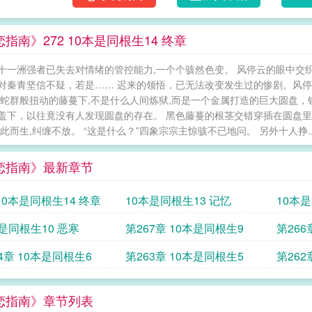
指南》272 10本是同根生14 终章
十一洲强者已失去对情绪的管控能力,一个个骇然色变。 风停云的眼中交
对秦青坚信不疑，若是…… 迟来的领悟，已无法改变发生过的惨剧。风停
,蛇群般扭动的藤蔓下,不是什么人间炼狱,而是一个金属打造的巨大圆盘，
盖下，以往竟没有人发现圆盘的存在。 黑色藤蔓的根茎交错穿插在圆盘
附此而生,纠缠不放。 “这是什么？”四象宗宗主惊骇不已地问。 另外十人挣..
恋指南》最新章节
272 10本是同根生14 终章
10本是同根生13 记忆
10本是
是同根生10 恶寒
第267章 10本是同根生9
第266
4章 10本是同根生6
第263章 10本是同根生5
第262
恋指南》章节列表