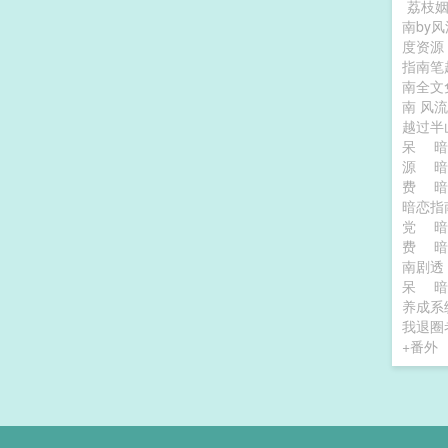
荔枝
南by
度资
指南笔
南全文
南 风流
越过
呆
源
费
暗恋
党
费
南剧
呆
暗
养成系
我退圈
+番外