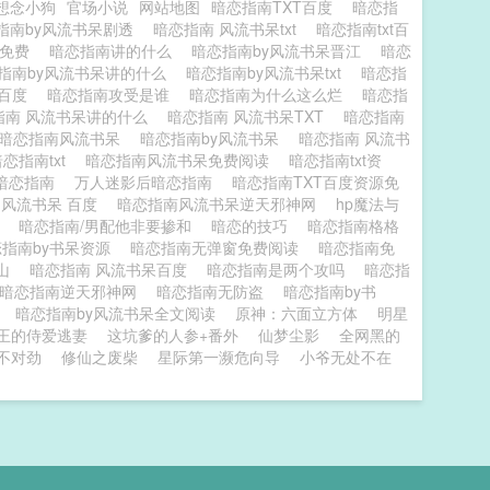
想念小狗
官场小说
网站地图
暗恋指南TXT百度
暗恋指
指南by风流书呆剧透
暗恋指南 风流书呆txt
暗恋指南txt百
巧免费
暗恋指南讲的什么
暗恋指南by风流书呆晋江
暗恋
指南by风流书呆讲的什么
暗恋指南by风流书呆txt
暗恋指
南百度
暗恋指南攻受是谁
暗恋指南为什么这么烂
暗恋指
指南 风流书呆讲的什么
暗恋指南 风流书呆TXT
暗恋指南
暗恋指南风流书呆
暗恋指南by风流书呆
暗恋指南 风流书
暗恋指南txt
暗恋指南风流书呆免费阅读
暗恋指南txt资
暗恋指南
万人迷影后暗恋指南
暗恋指南TXT百度资源免
 风流书呆 百度
暗恋指南风流书呆逆天邪神网
hp魔法与
度
暗恋指南/男配他非要掺和
暗恋的技巧
暗恋指南格格
恋指南by书呆资源
暗恋指南无弹窗免费阅读
暗恋指南免
半山
暗恋指南 风流书呆百度
暗恋指南是两个攻吗
暗恋指
暗恋指南逆天邪神网
暗恋指南无防盗
暗恋指南by书
南
暗恋指南by风流书呆全文阅读
原神：六面立方体
明星
王的侍爱逃妻
这坑爹的人参+番外
仙梦尘影
全网黑的
不对劲
修仙之废柴
星际第一濒危向导
小爷无处不在