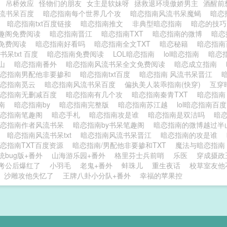
姻
吊桥效应
怪物们的朋友
女主是软妹呀
拯救退环境傲娇男主
酒醒前
风流书呆百度
暗恋指南每个世界几个攻
暗恋指南风流书呆魔蝎
暗恋
源
暗恋指南txt百度链接
暗恋指南推文
非典型暗恋指南
暗恋的技
趣阁免费阅读
暗恋指南晋江
暗恋指南TXT
暗恋指南的微博
暗恋
免费阅读
暗恋指南好看吗
暗恋指南全文TXT
暗恋秘籍
暗恋指
书呆txt 百度
暗恋指南免费阅读
LOL暗恋指南
lol暗恋指南
暗恋
半山
暗恋指南番外
暗恋指南风流书呆全文免费阅读
暗恋成立指南
暗恋指南男配他非要掺和
暗恋指南txt百度
暗恋指南 风流书呆晋江
暗恋指南觅云
暗恋指南风流书呆百度
偏执美人装乖指南(快穿)
互穿
暗恋指南无删减百度
暗恋指南有几个攻
暗恋指南秦青TXT
暗恋指南
指南
暗恋指南by
暗恋指南完整版
暗恋指南苏江越
lol暗恋指南百
暗恋指南笔趣阁
暗恋手札
暗恋指南攻是谁
暗恋指南是双洁吗
暗
暗恋指南作者风流书呆
暗恋指南by书呆笔趣阁
暗恋指南的微博越过
透
暗恋指南风流书呆txt
暗恋指南风流书呆晋江
暗恋指南的攻是谁
恋指南TXT百度资源
暗恋指南/男配他非要掺和TXT
魔法与暗恋指
统bug版+番外
山海游乐园+番外
格里芬士兵前哨
乐医
穿成摄政
考公后爆红了
小羽毛
老鬼+番外
蚌珠儿
重生夜话
校草室友他
沙雕攻他失忆了
王牌八卦小分队+番外
幸福的苹果控