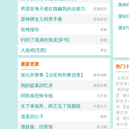
第89
男朋友每天都在觊觎我的念能力
恶魔奶茶
第93
原神牌女儿饲养手册
荔枝虾球
第97
投桃报你
菜紫
钓到了我弟的室友[穿书]
故栀
入殓师[无限]
菁芸
最新更新
热门
派出所警事【治安和刑事侦查】
春申湖畔
从零
异世界
我的盗墓回忆录
暮雨生寒
我不
阿勒泰恐怖专线
思
被
羊开泰
医全文
生下来就死，阎王见了我都跪
火舞九天
书
穿
者文学
逍遥四公子
修果
说
悟
冰小说
遇妖狐，结冥契
听云晚