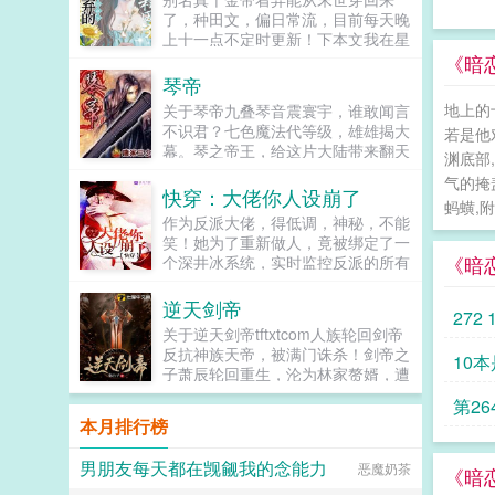
抽...
了，种田文，偏日常流，目前每天晚
上十一点不定时更新！下本文我在星
际抓鬼，求个收藏！简介夏烈穿越
《暗恋
了，穿到了丧尸遍地的末世。幸运的
琴帝
是，在末世挣扎生活十年后，她又
地上的
关于琴帝九叠琴音震寰宇，谁敢闻言
穿...
不识君？七色魔法代等级，雄雄揭大
若是他
幕。琴之帝王，给这片大陆带来翻天
渊底部
覆地的改革。伴随着旷古绝今的赤子
气的掩
琴心的出现，一代琴魔法师，在碧空
快穿：大佬你人设崩了
蚂蟥,
海之中悄然诞生。...
作为反派大佬，得低调，神秘，不能
笑！她为了重新做人，竟被绑定了一
《暗
个深井冰系统，实时监控反派的所有
情绪，决不能让反派人设崩了。少年
神医徒儿，过来让为师乐乐。某女师
逆天剑帝
父，您是反派，不能笑。高冷总裁女
关于逆天剑帝tftxtcom人族轮回剑帝
人，讲个笑话！某女总裁，您的反派
反抗神族天帝，被满门诛杀！剑帝之
10本
人设即将崩坏！大佬的人设随时会
子萧辰轮回重生，沦为林家赘婿，遭
崩，维护人设任重而道远。...
到世人嘲笑！萧辰身怀剑帝传承，融
第26
合神灵树，一步一个脚印，377la重
本月排行榜
新杀回天界，铸就不朽传奇！神灵树
吸收天地万物，结出果实，甚至圣
男朋友每天都在觊觎我的念能力
恶魔奶茶
物，神物！神树吞噬天魔，结出天魔
《暗
果实！神树吞噬凤凰，结出凤凰果