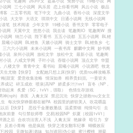
42小说
笔趣阁
263中文
盗墓小说
免费小说
19楼小说
网
小说网
三七小说网
风乐居
恋上你看书网
风云小说
极品
博客
二五零书苑
笔下中文
九曲小说
香玲小说
深度文学
小说
大文学
大语文
琪琪中文
日通小说网
无线小说网
去读笔
技术阅读
少年文学
19楼小说
香书文学
零零电子
小说网
天翼中文
悠悠小说
我去读
笔趣阁IO
笔趣阁W
搜
小说网
纳兰小说
陛下看书
五五小说都
五五小说网
BL鲤
晨曦小说网
BL鲤鱼
天籁小说网
骑士文学
BL鲤鱼乡
七
三六六小说网
未来小说网
一夜书库
麒麟中文网
妙书阁
墟小说
泉州小说网
放松文学
放松中文
最新小说
笔趣阁
村小说
八戒文学网
子叶小说
吞噬小说网
顶点文学
华盟
说
八楼文学
青青中文
看书站
晨曦小说网
小说酒吧
牧龙
天生尤物【快穿】
女配她只想上床(快穿)
优质rou棒攻略系
梅|甜宠
爱意收集攻略
情深如兽
精养贵妇|乱
一妾皆夫
魔养成记
碎玉成欢
喷泉|高NP
娇柔多汁|1vv1
盲冬（NP，
对劲起来
炙爱（SC，1vV1，强取）
色情生存游戏
神(nph)
兽医
入禽太深
禁忌沉沦
快穿之拯救rou文女主
人生
每次快穿睁眼都在被PA
校园里的娇软美人
吹花嚼蕊
统以后【快穿】
恶役千金屡败屡战
温柔禁锢
纯情勾引
去
炮灰前妻
勾引禁欲师尊
交易|校园NP
炽夏［校园1vV1］
醉酒之后
合欢功法害人不浅
入禽太深
艳嫁录
暗引力
穿
妻
反差小青梅
他是疯批
快穿之渣女翻车纪事
蝴蝶效应
下|校园
见微知著|弟妹
知与谁同|伪公媳
蜜汁樱桃
潮晕