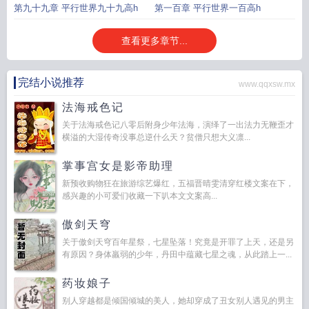
交
交
第九十九章 平行世界九十九高h
第一百章 平行世界一百高h
查看更多章节...
完结小说推荐
www.qqxsw.mx
法海戒色记
关于法海戒色记八零后附身少年法海，演绎了一出法力无鞭歪才
横溢的大湿传奇没事总逆什么天？贫僧只想大义凛...
掌事宫女是影帝助理
新预收购物狂在旅游综艺爆红，五福晋晴雯清穿红楼文案在下，
感兴趣的小可爱们收藏一下叭本文文案高...
傲剑天穹
关于傲剑天穹百年星祭，七星坠落！究竟是开罪了上天，还是另
有原因？身体羸弱的少年，丹田中蕴藏七星之魂，从此踏上一...
药妆娘子
别人穿越都是倾国倾城的美人，她却穿成了丑女别人遇见的男主