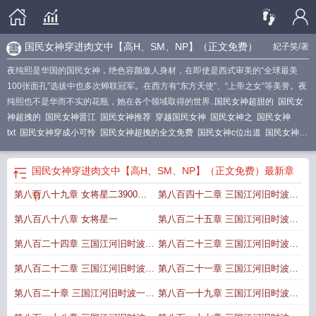
国民女神穿进肉文中【高H、SM、NP】（正文免费）
妃子笑
/著
夜纯熙是华国的国民女神，绝色容颜傲人身材，在即使是西式审美的“全球最美
100张面孔”选拔中也多次蝉联冠军。在西方有“东方天使”、“上帝之女”等美誉。夜
纯熙也不是华而不实的花瓶，她在各个领域取得的世界..
国民女神超甜的
国民女
神超拽的
国民女神晋江
国民女神推荐
穿越国民女神
国民女神之
国民女神
txt
国民女神穿成小可怜
国民女神超拽的全文免费
国民女神c位出道
国民女神又
轰动全球
国民女神归
国民女神穿成娱乐圈小可怜全文阅读
女主国民女神
国民
女神gl
国民女神带回家全文免费阅读
国民女神穿成娱乐圈小可怜
国民女神穿成
国民女神穿进肉文中【高H、SM、NP】（正文免费）
最新章
娱乐圈
第八百八十九章 女将星二3900珠
第八百四十二章 三国江河旧时波一
节
珠加更
百
第八百八十八章 女将星一
第八百二十五章 三国江河旧时波一
百
第八百二十四章 三国江河旧时波一
第八百二十三章 三国江河旧时波一
百
百
第八百二十二章 三国江河旧时波一
第八百二十一章 三国江河旧时波一
百
百
第八百二十章 三国江河旧时波一百
第八百一十九章 三国江河旧时波一
零
百