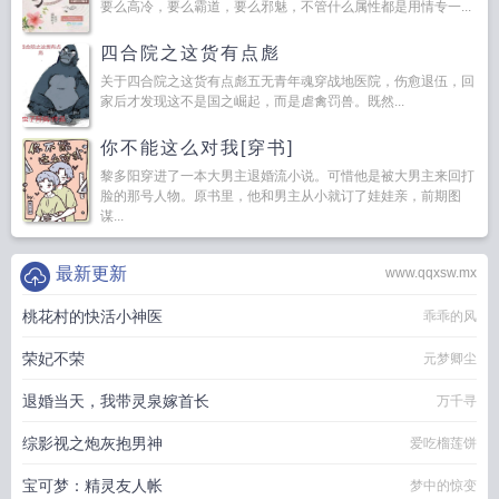
要么高冷，要么霸道，要么邪魅，不管什么属性都是用情专一...
四合院之这货有点彪
关于四合院之这货有点彪五无青年魂穿战地医院，伤愈退伍，回
家后才发现这不是国之崛起，而是虐禽罚兽。既然...
你不能这么对我[穿书]
黎多阳穿进了一本大男主退婚流小说。可惜他是被大男主来回打
脸的那号人物。原书里，他和男主从小就订了娃娃亲，前期图
谋...
最新更新
www.qqxsw.mx
桃花村的快活小神医
乖乖的风
荣妃不荣
元梦卿尘
退婚当天，我带灵泉嫁首长
万千寻
综影视之炮灰抱男神
爱吃榴莲饼
宝可梦：精灵友人帐
梦中的惊变