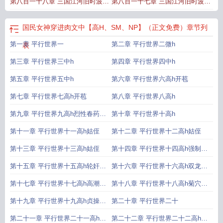
第八百一十八章 三国江河旧时波一
第八百一十七章 三国江河旧时波一
百
百
国民女神穿进肉文中【高H、SM、NP】（正文免费）
章节列
第一章 平行世界一
第二章 平行世界二微h
表
第三章 平行世界三中h
第四章 平行世界四中h
第五章 平行世界五中h
第六章 平行世界六高h开苞
第七章 平行世界七高h开苞
第八章 平行世界八高h
第九章 平行世界九高h烈性春药放
第十章 平行世界十高h
置
第十一章 平行世界十一高h姑侄
第十二章 平行世界十二高h姑侄
第十三章 平行世界十三高h姑侄
第十四章 平行世界十四高h强制口
交
第十五章 平行世界十五高h轮奸双
第十六章 平行世界十六高h双龙入
龙
洞
第十七章 平行世界十七高h高潮失
第十八章 平行世界十八高h菊穴插
禁
药
第十九章 平行世界十九高h贞操带
第二十章 平行世界二十
狼
第二十一章 平行世界二十一高h春
第二十二章 平行世界二十二高h金