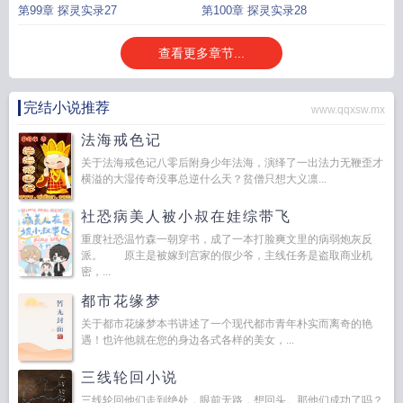
第99章 探灵实录27
第100章 探灵实录28
查看更多章节...
完结小说推荐
www.qqxsw.mx
法海戒色记
关于法海戒色记八零后附身少年法海，演绎了一出法力无鞭歪才
横溢的大湿传奇没事总逆什么天？贫僧只想大义凛...
社恐病美人被小叔在娃综带飞
重度社恐温竹森一朝穿书，成了一本打脸爽文里的病弱炮灰反
派。 原主是被嫁到宫家的假少爷，主线任务是盗取商业机
密，...
都市花缘梦
关于都市花缘梦本书讲述了一个现代都市青年朴实而离奇的艳
遇！也许他就在您的身边各式各样的美女，...
三线轮回小说
三线轮回他们走到绝处，眼前无路，想回头。那他们成功了吗？