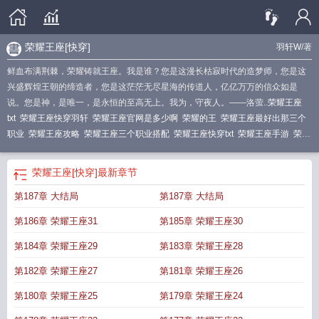
荣耀王座[快穿]
羽轩W
/著
鲜血布满荆棘，荣耀铸就王座。我是谁？您是这漫长枯寂时代的造梦师，您是这
兴盛辉煌王朝的缔造者，您是这茫茫无尽星海的传道人，亿亿万万的信众如是
说。您是神，是唯一，是永恒的至高无上。我为，守夜人。——洛萤..
荣耀王座
txt
荣耀王座快穿羽轩
荣耀王座官网是多少啊
荣耀的王
荣耀王座最好出那三个
职业
荣耀王座攻略
荣耀王座三个职业搭配
荣耀王座快穿txt
荣耀王座手游
荣耀
王座手游官网
荣耀王座快穿
荣耀为王
荣耀王座 快穿
荣耀王座羽轩w
荣耀王座
彩蛋任务
荣耀王座是什么游戏
荣耀王座职业搭配
荣耀王座好玩吗
荣耀王座快
荣耀王座[快穿]
最新章节
穿TXT
荣耀王座[快穿
荣耀之王
荣耀王国
第187章 大结局
第187章 大结局
第186章 荣耀王座31
第185章 荣耀王座30
第184章 荣耀王座29
第183章 荣耀王座28
第182章 荣耀王座27
第181章 荣耀王座26
第180章 荣耀王座25
第179章 荣耀王座24