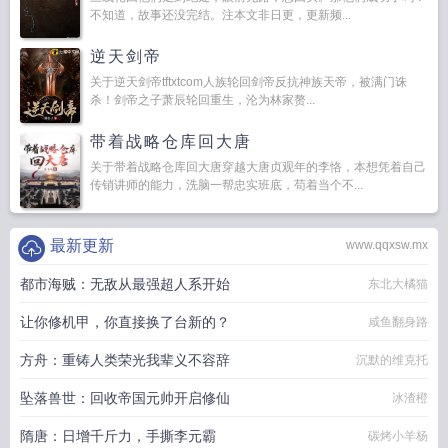
不知道，故事还没完结。注本文非日更，更新频...
逆天剑帝
关于逆天剑帝tftxtcom人族轮回剑帝反抗神族天帝，被满门诛
杀！剑帝之子萧辰轮回重生，沦为林家赘...
带着战略仓库回大唐
关于带着战略仓库回大唐穿越大唐贞观年的李恪，本想凭着自己
传销讲师的能力，洗脑一帮忠实班底，苟着当个不...
最新更新
www.qqxsw.mx
都市海贼：无敌从最强超人系开始
东北大橘猫
让你修机甲，你直接换了台新的？
咸鱼翻身路
方舟：重铸人类荣光我辈义不容辞
沉默的维克托
坠落兽世：回收帝国元帅开启修仙
冰渣橙
隋唐：日增千斤力，手撕李元霸
碳烤小羊杨