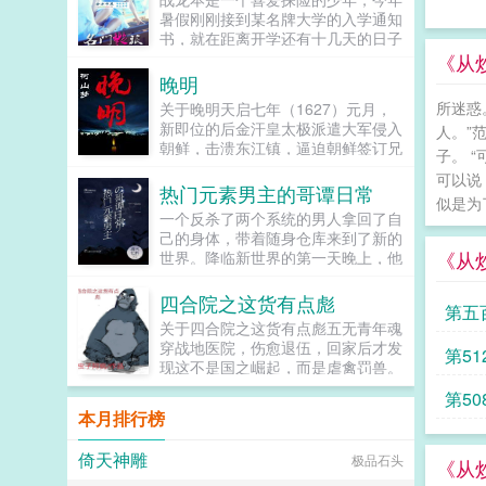
天，温馨，你家老公脸上的刀疤移位
暑假刚刚接到某名牌大学的入学通知
了！天，温馨你家老公开的竟然是迈
书，就在距离开学还有十几天的日子
巴赫！天，你家老公不是助理，他才
里，战龙进行了一次挑战极限版的探
《从
是总裁！温馨看着人群中簇拥的俊美
险在中国，有一种瓷器是诸窑之冠却
晚明
男人，攥紧拳头...
始终不能确定它的窑址。一片柴瓷值
所迷惑
关于晚明天启七年（1627）元月，
万金，怀着...
新即位的后金汗皇太极派遣大军侵入
人。”
朝鲜，击溃东江镇，逼迫朝鲜签订兄
子。 
弟之盟，二月澄县民乱，陕西大地危
可以说
机四伏，四月后金军回到沈阳，对辽
热门元素男主的哥谭日常
似是为
西虎视眈眈，宁锦大战一触即发。各
一个反杀了两个系统的男人拿回了自
地灾乱频仍，官绅勾结，无数不堪压
己的身体，带着随身仓库来到了新的
迫的农民逃离家园，土地荒芜，走过
《从
世界。降临新世界的第一天晚上，他
259年的明王朝内忧外患，大乱将
在一处墓地里围观了一场踹飞棺材板
起。就在此时，一个脸皮极厚的办公
的LIVE，一只惨白的手臂从一座旧
四合院之这货有点彪
室主任，和一个只会写程序的宅男技
第五
坟中伸出。男主角这个新世界也有亡
术员，两人赤条条来到末路的大明。
关于四合院之这货有点彪五无青年魂
灵...
单主角，一正一副。...
穿战地医院，伤愈退伍，回家后才发
第5
现这不是国之崛起，而是虐禽罚兽。
既然不好相处那就不处了，直接干
第5
吧。...
本月排行榜
倚天神雕
极品石头
《从