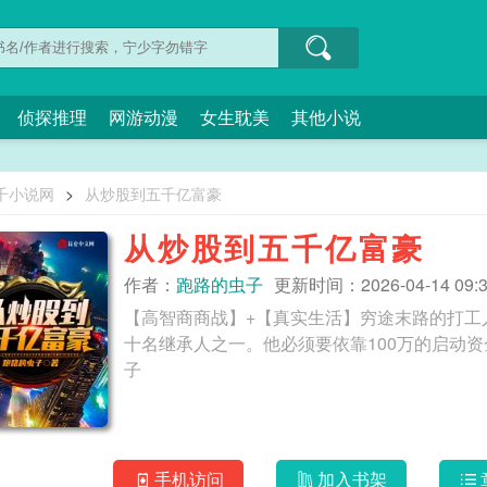
侦探推理
网游动漫
女生耽美
其他小说
千小说网
>
从炒股到五千亿富豪
从炒股到五千亿富豪
作者：
跑路的虫子
更新时间：2026-04-14 09:3
【高智商商战】+【真实生活】穷途末路的打工
十名继承人之一。他必须要依靠100万的启动资金，
子
手机访问
加入书架