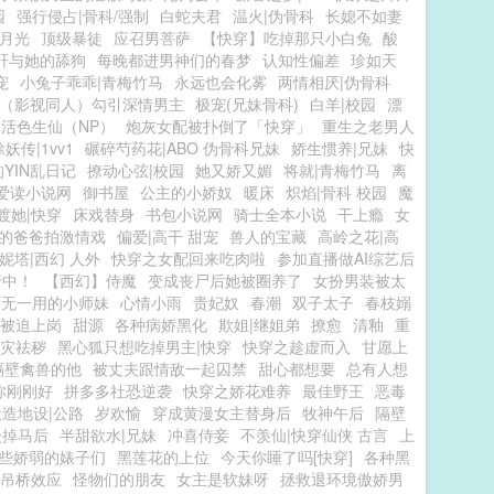
园
强行侵占|骨科/强制
白蛇夫君
温火|伪骨科
长媳不如妻
月光
顶级暴徒
应召男菩萨
【快穿】吃掉那只小白兔
酸
肝与她的舔狗
每晚都进男神们的春梦
认知性偏差
珍如天
宠
小兔子乖乖|青梅竹马
永远也会化雾
两情相厌|伪骨科
（影视同人）勾引深情男主
极宠(兄妹骨科)
白羊|校园
漂
活色生仙（NP）
炮灰女配被扑倒了「快穿」
重生之老男人
除妖传|1vv1
碾碎芍药花|ABO 伪骨科兄妹
娇生惯养|兄妹
快
YIN乱日记
撩动心弦|校园
她又娇又媚
将就|青梅竹马
离
爱读小说网
御书屋
公主的小娇奴
暖床
炽焰|骨科 校园
魔
渡她|快穿
床戏替身
书包小说网
骑士全本小说
干上瘾
女
的爸爸拍激情戏
偏爱|高干 甜宠
兽人的宝藏
高岭之花|高
妮塔|西幻 人外
快穿之女配回来吃肉啦
参加直播做AI综艺后
行中！
【西幻】侍魔
变成丧尸后她被圈养了
女扮男装被太
百无一用的小师妹
心情小雨
贵妃奴
春潮
双子太子
春枝嫋
被迫上岗
甜源
各种病娇黑化
欺姐|继姐弟
撩愈
清釉
重
灾祛秽
黑心狐只想吃掉男主|快穿
快穿之趁虚而入
甘愿上
隔壁禽兽的他
被丈夫跟情敌一起囚禁
甜心都想要
总有人想
你刚刚好
拼多多社恐逆袭
快穿之娇花难养
最佳野王
恶毒
天造地设|公路
岁欢愉
穿成黄漫女主替身后
牧神午后
隔壁
漫掉马后
半甜欲水|兄妹
冲喜侍妾
不羡仙|快穿仙侠 古言
上
些娇弱的婊子们
黑莲花的上位
今天你睡了吗[快穿]
各种黑
吊桥效应
怪物们的朋友
女主是软妹呀
拯救退环境傲娇男