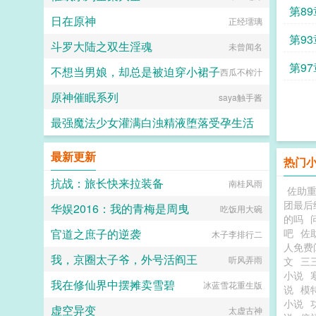
第8
日在原神
正经璢璃
第9
斗罗大陆之双生淫魂
未曾闻名
第9
不想当男娘，却总是被迫穿小裙子
西瓜不榨汁
原神催眠系列
saya触手酱
最强魔法少女灌满白浊精液堕落受孕生活
水少多文酱
最新更新
热门
抗战：旅长快来拉装备
南桂风雨
佐助
团最后
华娱2016：我的青梅是周曳
吃饭用大碗
的吗
官道之庶子的逆袭
吧
佐
木子李排行二
人免费
我，京圈太子爷，外号活阎王
听风弄雨
文
三
小说
我在修仙界中摆摊卖雪碧
冰蓝雪花重生版
说
模
小说
虚空异变
太虚古神