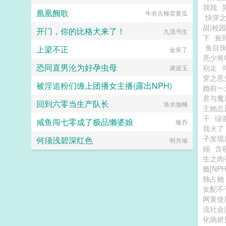
我我
凰凰阙歌
牛衣古柳卖黄瓜
快穿
甜|校
开门，你的比格犬来了！
九流书生
下
捡
鱼目珠
上梁不正
金呆了
亮少将
恐同直男沦为好孕虫母
别走
凌波玉
穿之恶
被淫追粉们缠上团播女主播(露出NPH)
婚前一
君与魔
回到六零当生产队长
你在流泪吗
洛水伽楠
主她总
干
绿
咸鱼闯七零成了极品懒婆娘
臻乔
我火了
子发现
何须浅碧深红色
明月倾
嫋
含
生之肉
瘾[NPH
独占她
女配不
网黄使
流社会
化病娇