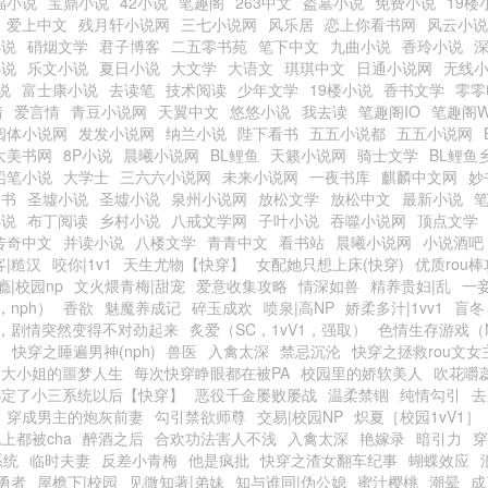
福小说
宝鼎小说
42小说
笔趣阁
263中文
盗墓小说
免费小说
19楼
爱上中文
残月轩小说网
三七小说网
风乐居
恋上你看书网
风云小说
小说
硝烟文学
君子博客
二五零书苑
笔下中文
九曲小说
香玲小说
小说
乐文小说
夏日小说
大文学
大语文
琪琪中文
日通小说网
无线
说
富士康小说
去读笔
技术阅读
少年文学
19楼小说
香书文学
零零
情
爱言情
青豆小说网
天翼中文
悠悠小说
我去读
笔趣阁IO
笔趣阁
阅体小说网
发发小说网
纳兰小说
陛下看书
五五小说都
五五小说网
大美书网
8P小说
晨曦小说网
BL鲤鱼
天籁小说网
骑士文学
BL鲤鱼
铅笔小说
大学士
三六六小说网
未来小说网
一夜书库
麒麟中文网
妙
看书
圣墟小说
圣墟小说
泉州小说网
放松文学
放松中文
最新小说
小说
布丁阅读
乡村小说
八戒文学网
子叶小说
吞噬小说网
顶点文学
传奇中文
并读小说
八楼文学
青青中文
看书站
晨曦小说网
小说酒吧
客|糙汉
咬你|1v1
天生尤物【快穿】
女配她只想上床(快穿)
优质rou
瘾|校园np
文火煨青梅|甜宠
爱意收集攻略
情深如兽
精养贵妇|乱
一
，nph）
香欲
魅魔养成记
碎玉成欢
喷泉|高NP
娇柔多汁|1vv1
盲冬
，剧情突然变得不对劲起来
炙爱（SC，1vV1，强取）
色情生存游戏（
）
快穿之睡遍男神(nph)
兽医
入禽太深
禁忌沉沦
快穿之拯救rou文女
之大小姐的噩梦人生
每次快穿睁眼都在被PA
校园里的娇软美人
吹花嚼
绑定了小三系统以后【快穿】
恶役千金屡败屡战
温柔禁锢
纯情勾引
去
穿成男主的炮灰前妻
勾引禁欲师尊
交易|校园NP
炽夏［校园1vV1］
上都被cha
醉酒之后
合欢功法害人不浅
入禽太深
艳嫁录
暗引力
穿
系统
临时夫妻
反差小青梅
他是疯批
快穿之渣女翻车纪事
蝴蝶效应
勇者
屋檐下|校园
见微知著|弟妹
知与谁同|伪公媳
蜜汁樱桃
潮晕
成