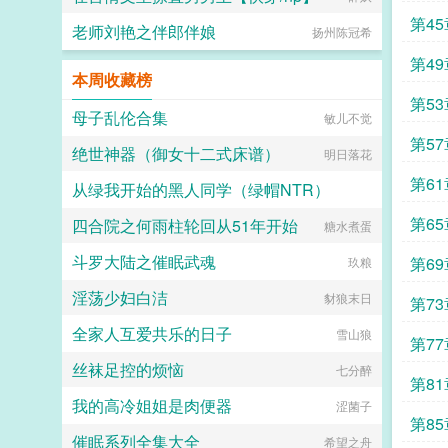
第4
老师刘艳之伴郎伴娘
扬州陈冠希
第4
本周收藏榜
第5
母子乱伦合集
敏儿不觉
大化
第5
绝世神器（御女十二式床谱）
明日落花
第61
从绿我开始的黑人同学（绿帽NTR）
第6
四合院之何雨柱轮回从51年开始
Leftsword
糖水煮蛋
斗罗大陆之催眠武魂
第6
玖粮
淫荡少妇白洁
豺狼末日
第7
全家人互爱共乐的日子
雪山狼
第7
丝袜足控的烦恼
七分醉
第8
我的高冷姐姐是肉便器
涩菌子
人
第85
催眠系列全集大全
希望之舟