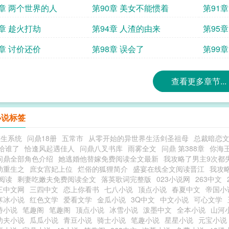
9章 两个世界的人
第90章 美女不能惯着
第91
3章 趁火打劫
第94章 人渣的由来
第95
7章 讨价还价
第98章 误会了
第99
查看更多章节...
小说标签
重生系统
问鼎18册
五常市
从零开始的异世界生活剑圣祖母
总裁暗恋
给谁了
恰逢风起遇佳人
问鼎八叉书库
雨雾全文
问鼎 第388章
你海
问鼎全部角色介绍
她逃婚他替嫁免费阅读全文最新
我攻略了男主9次都
助重生之
庶女宫妃上位
烂俗的狐狸简介
盛宴在线全文阅读晋江
我攻
阅读
剩妻吃嫩夫免费阅读全文
落英歌词完整版
023小说网
263中文
三中文网
三四中文
恋上你看书
七八小说
顶点小说
春夏中文
帝国小
寒冰小说
红色文学
爱看文学
金瓜小说
3Q中文
中文小说
可心文学
特小说
笔趣阁
笔趣阁
顶点小说
冰雪小说
泼墨中文
全本小说
山河
功夫小说
瓜瓜小说
青豆小说
骑士小说
笔趣小说
星星小说
元宝小说