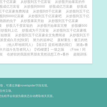
到五千亿富豪
从炒股到五千亿富翁
从炒股开始暴富的作
股成亿万富翁
从炒股到5000
炒股成亿万富豪
炒股成
五千亿富豪免费阅读
从炒股到5千亿富豪
从炒股到五千亿
股到5000亿富豪
从炒股到五千亿富豪吧
从炒股到五千亿
 跑路的虫子
从炒股暴富开始
从炒股到五千亿富豪
阅读
炒股几千变富翁的
从炒股开始暴富完整
炒股赚500
万炒股到上亿
炒股成为千万富翁
从炒股到五千亿富豪视
开始致富
从炒股到五千亿富豪全文免费阅读
从炒股到五千
派变成白月光[快穿]
努力的追神记
废材重生：傻王的绝
集
（他人即地狱同人）【祖宗】提前相遇的我们
汹涌+番
卡片战斗先导者同人）【VG櫂爱】一墙之隔
（Free！同
叔叔
在娇软的我面前男朋友竟然说想工作+番外
超能训练
通过屏蔽novelspider字段实现。
任何立场。
爬虫程序会依据负载状态自动爬取相关页面。