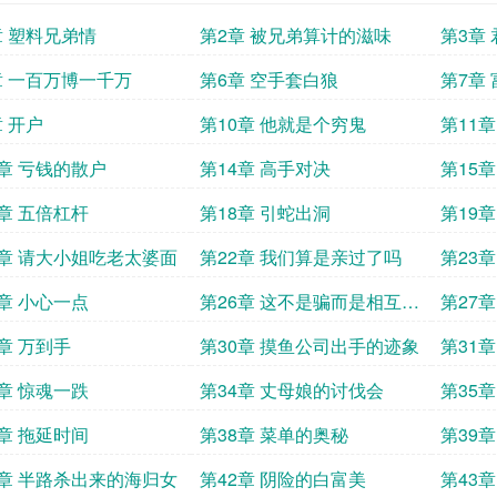
章 塑料兄弟情
第2章 被兄弟算计的滋味
第3章
章 一百万博一千万
第6章 空手套白狼
第7章
章 开户
第10章 他就是个穷鬼
第11
3章 亏钱的散户
第14章 高手对决
第15
7章 五倍杠杆
第18章 引蛇出洞
第19
1章 请大小姐吃老太婆面
第22章 我们算是亲过了吗
第23
5章 小心一点
第26章 这不是骗而是相互利
第27
用
9章 万到手
第30章 摸鱼公司出手的迹象
第31
3章 惊魂一跌
第34章 丈母娘的讨伐会
第35
7章 拖延时间
第38章 菜单的奥秘
第39
1章 半路杀出来的海归女
第42章 阴险的白富美
第43