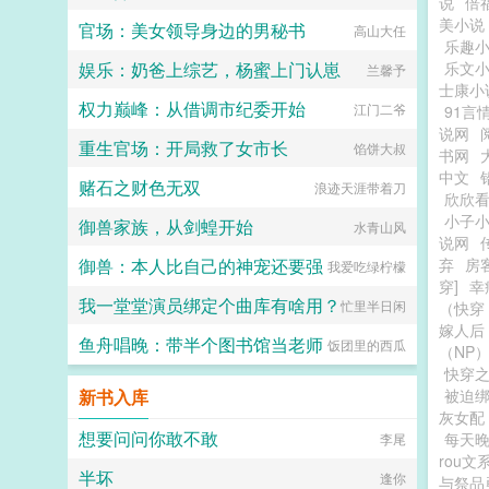
说
倍
美小说
官场：美女领导身边的男秘书
高山大任
乐趣
娱乐：奶爸上综艺，杨蜜上门认崽
乐文
兰馨予
士康小
权力巅峰：从借调市纪委开始
江门二爷
91言
说网
重生官场：开局救了女市长
馅饼大叔
书网
中文
赌石之财色无双
浪迹天涯带着刀
欣欣
小子
御兽家族，从剑蝗开始
水青山风
说网
御兽：本人比自己的神宠还要强
弃
房
我爱吃绿柠檬
穿]
幸
我一堂堂演员绑定个曲库有啥用？
忙里半日闲
（快穿
嫁人后
鱼舟唱晚：带半个图书馆当老师
饭团里的西瓜
（NP
快穿
新书入库
被迫
灰女配
想要问问你敢不敢
每天晚
李尾
rou文
半坏
逢你
与祭品