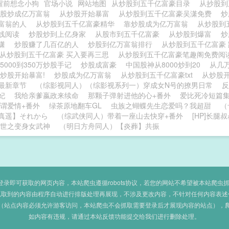
醒前想念小狗
官场小说
网站地图
从炒股到五千亿富豪目录
从抄股
炒股炒成亿万富翁
从炒股开始暴富
从炒股到五千亿富豪吴潇免费
炒
富翁的人
从炒股到五千亿富豪精华
靠炒股成为亿万富翁
从炒股到
线阅读
炒股炒到上亿身家
从股市到五千亿富豪
从炒股到爆富
炒
吴潇
炒股赚了几百亿的人
炒股到亿万富翁排行
从炒股到五千亿富豪
从炒股到五千亿富豪 买入要再三思
从炒股到五千亿富豪笔趣阁免费
5000到350万炒股手记
炒股成富豪
中国股神从8000炒到20
从几
炒股开始暴富!
炒股成为亿万富翁
从炒股到五千亿富豪txt
从炒股
最新章节
（综影视同人）（综影视系列一）穿成女N号的撩男日常
反
妃
我给亲爹嬴政来续命
那颗子弹射进他的心+番外
爱比死冷短篇
谓爱情+番外
绿茶原地翻车GL
虫族之蝴蝶先生恋爱吗？我超甜
（
真遥】それから
（综武侠同人）带着一座山去快穿+番外
[HP]长腿
世之变身女武神
（明日方舟同人）【炎葬】共振
即可获取的网页内容，本站爬虫遵循robots协议，若您的网站不希望被本站爬虫抓取，可
抓取到的内容由程序自动进行排版处理再展现，不涉及更改内容，不针对任何内容表述
（站点内容必须允许游客访问，本站爬虫不会抓取需要登录后才展现内容的站点），
如内容有违规，请通过本站反馈功能提交给我们进行删除处理。