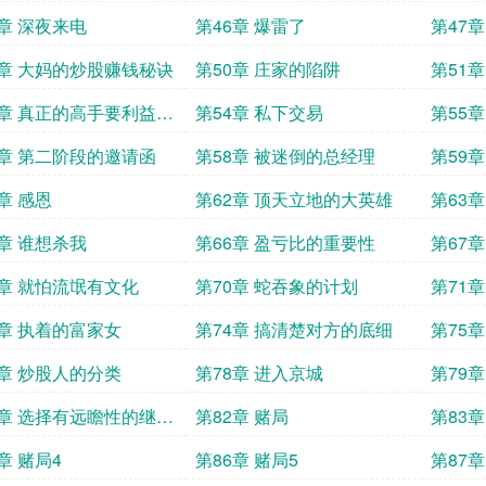
蒂
5章 深夜来电
第46章 爆雷了
第47
9章 大妈的炒股赚钱秘诀
第50章 庄家的陷阱
第51
是逆天
3章 真正的高手要利益最
第54章 私下交易
第55
7章 第二阶段的邀请函
第58章 被迷倒的总经理
第59
章 感恩
第62章 顶天立地的大英雄
第63
5章 谁想杀我
第66章 盈亏比的重要性
第67
9章 就怕流氓有文化
第70章 蛇吞象的计划
第71章
3章 执着的富家女
第74章 搞清楚对方的底细
第75
7章 炒股人的分类
第78章 进入京城
第79
1章 选择有远瞻性的继承
第82章 赌局
第83章
章 赌局4
第86章 赌局5
第87章