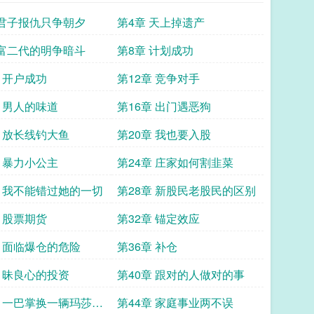
 君子报仇只争朝夕
第4章 天上掉遗产
 富二代的明争暗斗
第8章 计划成功
章 开户成功
第12章 竞争对手
章 男人的味道
第16章 出门遇恶狗
章 放长线钓大鱼
第20章 我也要入股
章 暴力小公主
第24章 庄家如何割韭菜
章 我不能错过她的一切
第28章 新股民老股民的区别
章 股票期货
第32章 锚定效应
章 面临爆仓的危险
第36章 补仓
章 昧良心的投资
第40章 跟对的人做对的事
章 一巴掌换一辆玛莎拉
第44章 家庭事业两不误