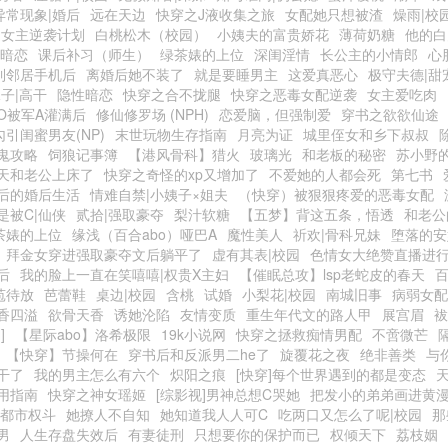
异常现象|婚后
远在天边
快穿之J液收集之旅
女配她只想被渣
燥雨|校
之女主逆袭计划
白桃松木（校园）
小姨夫的富贵娇花
薄荷奶糖
他的白
园暗恋
课后补习（师生）
绿茶婊的上位
深闺淫情
长公主的小情郎
心
到邻居手机后
离婚后她不装了
就是要睡男主
这爱真恶心
极守夫德|甜
子|高干
隐性暗恋
快穿之合不拢腿
快穿之恶毒女配逆袭
女主爱吃肉
O被军A灌满后
修仙修罗场 (NPH)
恋爱脑，但强制爱
穿书之欲欲仙途
勾引闺蜜男友(NP)
末世玩物生存指南
月亮为证
城里侄女和乡下叔叔
鬼攻略
饲狼记事簿
【港风骨科】猎火
玻璃光
和老板的秘密
苏小野的
天和老公上床了
快穿之奇怪的xp又增加了
不爱她的人都会死
第七书
后的婚后生活
情难自禁|小姨子×姐夫
（快穿）被狠狠疼爱的恶毒女配
是被C|仙侠
贰拾|强取豪夺
梨汁软糖
【五梦】背这五条，悟透
和老公
茶婊的上位
缘浅（百合abo）哑巴A
魔性美人
祈欢|骨科兄妹
堕落的安
拜金女穿进强取豪夺文后躺平了
虚有其表|校园
色情女大绝赞直播进
后
我的脸上一直在笑嘻嘻|权贵X主妇
【催眠总攻】lsp老蛇皮的春天
苞待放
芭蕾鞋
桌边|校园
含桃
试婚
小梨花|校园
南城旧事
病弱女配
香四溢
欲骨天香
诱她沦陷
友情变质
重生年代文的路人甲
展宫眉
袚
]
【星际abo】洛希极限
19k小说网
快穿之拯救痴情男配
不啻微芒
【快穿】节操何在
穿书后和反派男二he了
旋覆花之夜
绝非善类
与
干了
我的男主怎么有六个
炽阳之痕
[快穿]每个世界遇到的都是变态
用指南
快穿之神女瑶姬
[综影视]男神总想C哭她
把发小的弟弟画进黄
|都市权斗
她撩人不自知
她知道我人人可C
吃两口又怎么了呢|校园
那
男
人生存盘失效后
有妻徒刑
只想要你的保护而已
权倾天下
荔枝姻