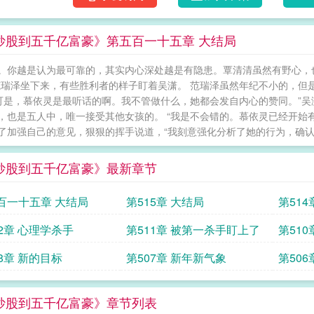
炒股到五千亿富豪》第五百一十五章 大结局
。你越是认为最可靠的，其实内心深处越是有隐患。覃清清虽然有野心，
范瑞泽坐下来，有些胜利者的样子盯着吴潇。 范瑞泽虽然年纪不小的，但
“可是，慕依灵是最听话的啊。我不管做什么，她都会发自内心的赞同。”
，也是五人中，唯一接受其他女孩的。 “我是不会错的。慕依灵已经开始
了加强自己的意见，狠狠的挥手说道，“我刻意强化分析了她的行为，确认就是
炒股到五千亿富豪》最新章节
百一十五章 大结局
第515章 大结局
第51
12章 心理学杀手
第511章 被第一杀手盯上了
第51
目标
08章 新的目标
第507章 新年新气象
第506
炒股到五千亿富豪》章节列表