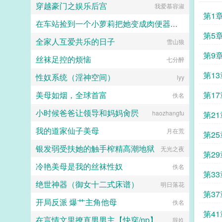
穿越豪门之娱乐后宫
我爱慕容淑
第1
在车站捡到一个小萝莉把她变成肉便器精液尿壶
第5
全家人互爱共乐的日子
熊熊我啊最喜欢桉树叶了呢
雪山狼
第9
丝袜足控的烦恼
七分醉
第1
性奴系统（淫神空间）
lyy
美母如烟，全球首富
第1
佚名
小时候爸爸让领导和妈妈肏屄
haozhangfu
第2
我的道家仙子美母
月在荒
第2
银发弱受扶她的触手榨精高潮地狱
无光之夜
第2
冷艳美母是我的丝袜性奴
佚名
第3
绝世神器（御女十二式床谱）
明日落花
第3
开局反派 爆艹主角他母
佚名
第4
在言情文里撩直男男主【快穿/np】
辞奺