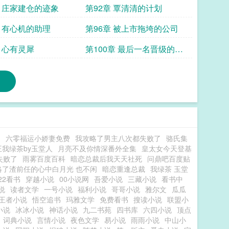
章 庄家建仓的迹象
第92章 覃清清的计划
章 有心机的助理
第96章 被上市拖垮的公司
章 心有灵犀
第100章 最后一名晋级的吴
公子
文
六零福运小娇妻免费
我攻略了男主八次都失败了
骆氏集
王我绿茶by玉堂人
月亮不及你情深番外全集
皇太女今天登基
失败了
雨雾百度百科
暗恋总裁后我天天社死
问鼎吧百度贴
略了渣前任的心中白月光 也不闲
暗恋重逢总裁
我绿茶 玉堂
22看书
穿越小说
00小说网
吾爱小说
三藏小说
看书中
说
读者文学
一号小说
福利小说
哥哥小说
雅尔文
瓜瓜
王者小说
悟空追书
玛雅文学
免费看书
搜读小说
联盟小
小说
冰冰小说
神话小说
九二书苑
四书库
六四小说
顶点
词典小说
言情小说
夜色文学
易小说
雨雨小说
中山小