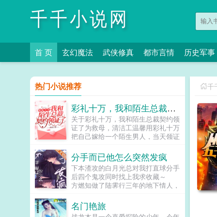
千千小说网
首 页
玄幻魔法
武侠修真
都市言情
历史军事
热门小说推荐
千
彩礼十万，我和陌生总裁契约领证了
关于彩礼十万，我和陌生总裁契约领
证了为救母，清洁工温馨用彩礼十万
把自己嫁给一个陌生男人，当天领证
了。他是堂堂总裁，却扮丑扮穷，骑
着一辆破自行车就来领证。都说防火
分手而已他怎么突然发疯
防盗防闺蜜，可她天天就防他。喂！
下本渣攻的白月光总对我打直球分手
女人，吃了臭豆腐必须刷牙！喂！女
后四个鬼攻同时找上我求收藏～
人，马桶用了要消毒呀！有人说，总
方燃知做了陆霁行三年的地下情人，
裁大人一表人才，不近女色，是南城
不要资源不求名利，只是因为喜欢
所有女人的梦中情人。而她说，他粗
他，而他也知道自己是替身。 但
名门艳旅
狂丑陋，又穷又闷骚直到真相大白
方燃知不信邪，非要让金主喜欢...
天，温馨，你家老公的胡子飞了！
战龙本是一个喜爱探险的少年，今年