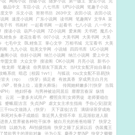
小说
网阅小说
捏破小说
随梦小说
第一版主
爱去小说
完
极品中文
车臣小说
八七书库
UPU小说网
笔趣子小说
深度文学
乐文小说
努努书坊
263中文
农田小说
农田小说
小说网
速度小说网
广东小说网
读书网
笔趣阁V
文学A
富
电子书
书画村
一起看书网
一起看书
七八小说
八一中文
W
搜读小说
葫芦小说网
7Z小说网
爱来阁
天书吧
魔爪小
BL鲤鱼乡
老花生看书
007小说
大美书网
大美书网
大美
乡
七毛中文
BL鲤鱼王
掌心文学
万相书城
元宝看书
大美
书阁
九九小说
耽美文学网
小说铺
四四书库
UC小说网
笔趣阁小说
你好小说网
纳兰小说网
纳兰小说网
爱上中文
华盟文章
大众文学
搜读阁
OK小说网
月亮小说
新书小
牧龙师
笔趣读
你男朋友下面真大
当H文女配开始自暴自
棒攻略系统
暗恋［校园 1vv1］
与狐说
rou文女配不容易[快
妾皆夫（np）
（快穿）插足者
有效真香
穿成男主白月光
（NP，替身上位，追妻火葬场）
传闻她鲜嫩多汁|快穿
当我
NPH）
艳妇怀春
与男神被迫同居后
靡靡宫春深
纵情
主
云泥
一妻多夫试用户
樱照良宵|女师男徒
老师要稳住
蕊
蹙蛾眉|古言
失贞|NP
虐文女主求生指南
予你心安|甜宠
三千rou文做路人（快穿）
天下谋妆|古言
满级绿茶穿成炮
和死对头奉子成婚后
靠近男人变得不幸
乱花渐欲迷人眼
进兽人世界被各种吃干抹净
被白月光的爸爸给睡了
快穿之
浪情
以婚为名
AV拍摄指南
快穿之睡了反派以后
伪装魔王
了禁欲男主的泄欲对象
沦为公车
麝香之梦|NP
快穿之卿卿