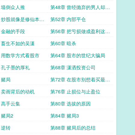
章 墙倒众人推
第48章 曾经抛弃的男人却再
也高攀不起
章 炒股就像是修仙本就
第52章 内部平仓
而行
章 金融的手段
第56章 把亏损做成盈利这就
是金融的魅力
章 畜生不如的吴潇
第60章 暗杀
章 用数学方式看股市
第64章 股市的世纪大骗局
章 孔子墨的厚礼
第68章 潇洒投资公司
 赌局
第72章 在股市别想着买最低
价
章 卖画背后的动机
第76章 止损位与止盈位
章 高手云集
第80章 选拔的原因
 赌局2
第84章 赌局3
 逆转
第88章 赌局后的总结