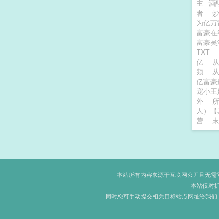
主
酒
者
为亿万
富豪在
富豪
TXT
亿
从
频
从
亿富豪
宠小王
外
所
人）【
营
末
本站所有内容来源于互联网公开且无需登录
本站仅对
同时您可手动提交相关目标站点网址给我们