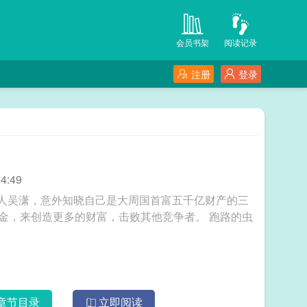
会员书架
阅读记录
注册
登录
4:49
人吴潇，意外知晓自己是大周国首富五千亿财产的三
来创造更多的财富，击败其他竞争者。 跑路的虫
章节目录
立即阅读