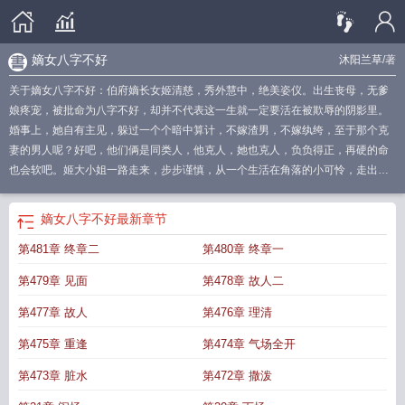
嫡女八字不好
沐阳兰草
/著
关于嫡女八字不好：伯府嫡长女姬清慈，秀外慧中，绝美姿仪。出生丧母，无爹
娘疼宠，被批命为八字不好，却并不代表这一生就一定要活在被欺辱的阴影里。
婚事上，她自有主见，躲过一个个暗中算计，不嫁渣男，不嫁纨绔，至于那个克
妻的男人呢？好吧，他们俩是同类人，他克人，她也克人，负负得正，再硬的命
也会软吧。姬大小姐一路走来，步步谨慎，从一个生活在角落的小可怜，走出嫡
长女的风华气概，走向一品夫人的当家宝座。风萧萧兮前路难测，嫡女一去兮幸
福安泰。他，婚事上屡受挫折，只要姑娘跟他沾上亲事，就要香魂梦断。虽京城
嫡女八字不好
最新章节
佳丽无数，却难遇有缘之人。原想此生孤独，却一再被她吸引。罢，罢，罢，既
第481章 终章二
第480章 终章一
然她已经入了他的眼，进了他的心，即使她被千万人指责八字命硬又将如何？他
不也是命硬克妻的人吗？既然她不嫌弃他，那他也会好好待她。于是他为她拒绝
第479章 见面
第478章 故人二
纳妾，宠她爱她，许她一生一世一双人。家长里短，小嫡女夹缝生存；朝堂内
外，小夫妻齐心协力。本文1看虐文者慎入。
嫡女八字不好笔趣阁
嫡女下面的是
第477章 故人
第476章 理清
什么
嫡女八字不好txt
地位不稳花好
嫡女 什么意思
嫡女可以有两个吗
嫡女只
第475章 重逢
第474章 气场全开
有一个吗
嫡女的八字不好
嫡女命不好
嫡女身份
嫡女是谁生的
八字嫡母是什么
意思
嫡女是第几个女儿
嫡女八字不好潇湘
嫡女八字不好百度
嫡女八子不好
嫡
第473章 脏水
第472章 撒泼
女八字不好免费阅读
嫡女八字不好全文阅读
嫡女不狠地位不稳花好
地位不稳