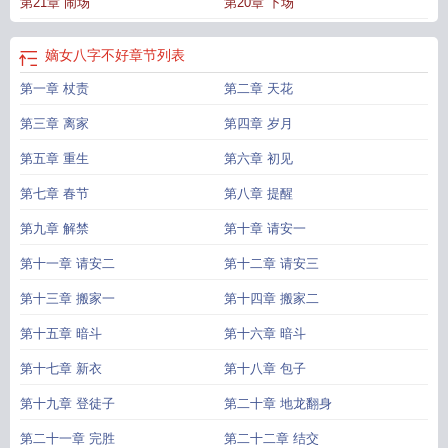
第21章 闹场
第20章 下场
花好
嫡女八字不好全文免费阅读
嫡女重生八匹
嫡女有几个
嫡女自称什么
嫡女
不狠
嫡女不好惹免费阅读
嫡女八字不好
章节列表
第一章 杖责
第二章 天花
第三章 离家
第四章 岁月
第五章 重生
第六章 初见
第七章 春节
第八章 提醒
第九章 解禁
第十章 请安一
第十一章 请安二
第十二章 请安三
第十三章 搬家一
第十四章 搬家二
第十五章 暗斗
第十六章 暗斗
第十七章 新衣
第十八章 包子
第十九章 登徒子
第二十章 地龙翻身
第二十一章 完胜
第二十二章 结交