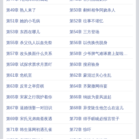
第49章 熟人来了
第50章 鹬蚌相争阿娆杀人
第51章 她的小毛病
第52章 往事不堪忆
第53章 东西在哪儿
第54章 三方登场
第55章 杀父仇人以血先祭
第56章 以伤换伤脱身
第57章 改头换面什么关系
第58章 少爷脾气难琢磨上架啦求
订阅
第59章 试探求票求月票吖
第60章 搜府验身
第61章 危机至
第62章 蒙混过关心生乱
第63章 反常之举弈棋
第64章 齐聚撒网待宴
第65章 宋家之行我护着你
第66章 纳妓为妾风波起
第67章 逼婚强娶一对旧识
第68章 异变陡生他怎么在这儿
第69章 宋氏兄弟南斋夜遇
第70章 得手睚眦必报言世子
第71章 韩生落网初遇孔雀
第72章 惊吓