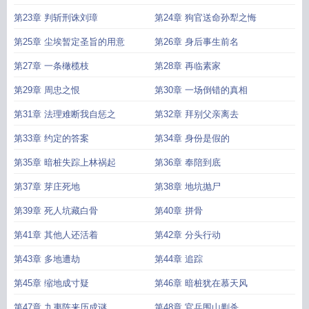
第23章 判斩刑诛刘璋
第24章 狗官送命孙犁之悔
第25章 尘埃暂定圣旨的用意
第26章 身后事生前名
第27章 一条橄榄枝
第28章 再临素家
第29章 周忠之恨
第30章 一场倒错的真相
第31章 法理难断我自惩之
第32章 拜别父亲离去
第33章 约定的答案
第34章 身份是假的
第35章 暗桩失踪上林祸起
第36章 奉陪到底
第37章 芽庄死地
第38章 地坑抛尸
第39章 死人坑藏白骨
第40章 拼骨
第41章 其他人还活着
第42章 分头行动
第43章 多地遭劫
第44章 追踪
第45章 缩地成寸疑
第46章 暗桩犹在慕天风
第47章 九夷阵来历成谜
第48章 官兵围山剿杀