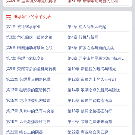
第320章 盛事前夕与危机再临
第319章 暗潮涌动与新的征程
继承家业的
章节列表
第1章 被迫继承家业
第2章 初入商圈风云起
第3章 危机四伏与破路之路
第4章 转机与新局
第5章 暗潮涌动与破局之战
第6章 扩张之途与新的挑战
第7章 荣耀与危机交织
第8章 元宇宙的星辰大海与惊涛骇
浪
第9章 荣耀背后的危机与转机
第10章 新征程的暗涌与曙光
第11章 荣耀背后的新风暴
第12章 巅峰之上的风云变幻
第13章 破晓前的至暗博弈
第14章 浪潮之巅的新局与隐忧
第15章 绝境逆袭机密破局
第16章 巅峰并购暗流涌动
第17章 风暴中的坚守与突破
第18章 破局之路砥砺前行
第19章 风云激荡决胜之途
第20章 荣耀之巅未来新篇
第21章 峰会上的阴霾
第22章 商业峰会风云起