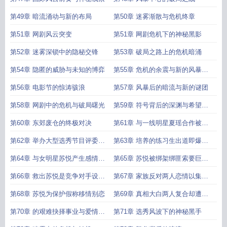
第49章 暗流涌动与新的布局
第50章 迷雾渐散与危机终章
第51章 网剧风云突变
第51章 网剧危机下的神秘黑影
第52章 迷雾深锁中的隐秘交锋
第53章 破局之路上的危机暗涌
第54章 隐匿的威胁与未知的博弈
第55章 危机的余震与新的风暴前
奏
第56章 电影节的惊涛骇浪
第57章 风暴后的暗流与新的谜团
第58章 网剧中的危机与破局曙光
第59章 符号背后的深渊与希望的
微光
第60章 东郊废仓的终极对决
第61章 与一线明星夏瑶合作被曝
黑料
第62章 举办大型选秀节目评委受
第63章 培养的练习生出道即爆火
贿黑幕曝光
却被爆吸毒
第64章 与女明星苏悦产生感情苏
第65章 苏悦被绑架绑匪索要巨额
悦被曝光黑历史
赎金并要求公开道歉否则撕票
第66章 救出苏悦是竞争对手设局
第67章 家族反对两人恋情以集团
展开商业报复
股份威胁要求分手
第68章 苏悦为保护假称移情别恋
第69章 真相大白两人复合却遭遇
车祸苏悦生命垂危
第70章 的艰难抉择事业与爱情的
第71章 选秀风波下的神秘黑手