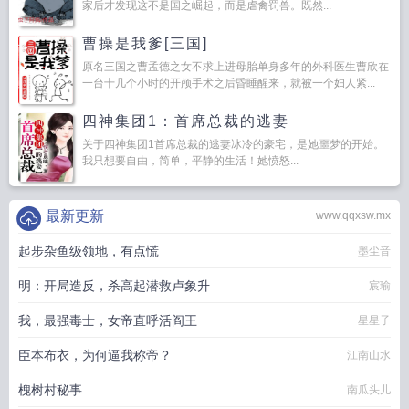
家后才发现这不是国之崛起，而是虐禽罚兽。既然...
曹操是我爹[三国]
原名三国之曹孟德之女不求上进母胎单身多年的外科医生曹欣在
一台十几个小时的开颅手术之后昏睡醒来，就被一个妇人紧...
四神集团1：首席总裁的逃妻
关于四神集团1首席总裁的逃妻冰冷的豪宅，是她噩梦的开始。
我只想要自由，简单，平静的生活！她愤怒...
最新更新
www.qqxsw.mx
起步杂鱼级领地，有点慌
墨尘音
明：开局造反，杀高起潜救卢象升
宸瑜
我，最强毒士，女帝直呼活阎王
星星子
臣本布衣，为何逼我称帝？
江南山水
槐树村秘事
南瓜头儿