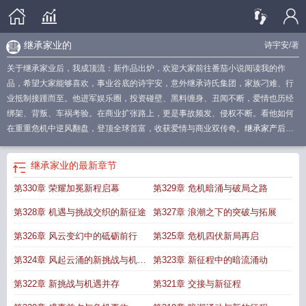
继承家业的
诗宇安
/著
关于继承家业后，我成顶流：新作品出炉，欢迎大家前往番茄小说阅读我的作
品，希望大家能够喜欢，事业谷底的诗宇安，意外继承诗氏集团，家族刁难、行
业抵制接踵而至。他进军娱乐圈，投资碰壁、黑料缠身、丑闻不断，爱情也历经
绑架、背叛、车祸考验。在商业扩张路上，更是事故频发、侵权不断。看他如何
在重重危机中逆风翻盘，登顶全球首富，收获爱情与商业双传奇。
继承家产后他
爆红了整个娱乐圈
继承家业
我继承家业十方墨
继承家业后我被遗产
继承家产
后她爆红了娱乐圈
继承家产后她红遍了娱乐圈
继承家产后她爆红了整个娱乐圈
继承家业的
最新章节
免费阅读
继承家业的
继承家业后她爆红了娱乐圈
第330章 荣耀加冕新程启幕
第329章 危机暗涌与破局之路
第328章 机遇与挑战交织的新征途
第327章 浪潮之下的突破与拓展
第326章 风云变幻中的砥砺前行
第325章 危机四伏新局再启
第324章 风起云涌的新挑战与机遇
第323章 新征程中的暗流涌动
交织
第322章 新挑战与机遇并存
第321章 交接与新征程