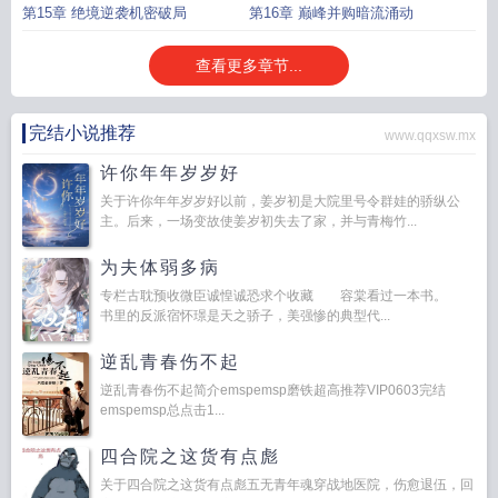
第15章 绝境逆袭机密破局
第16章 巅峰并购暗流涌动
查看更多章节...
完结小说推荐
www.qqxsw.mx
许你年年岁岁好
关于许你年年岁岁好以前，姜岁初是大院里号令群娃的骄纵公
主。后来，一场变故使姜岁初失去了家，并与青梅竹...
为夫体弱多病
专栏古耽预收微臣诚惶诚恐求个收藏 容棠看过一本书。
书里的反派宿怀璟是天之骄子，美强惨的典型代...
逆乱青春伤不起
逆乱青春伤不起简介emspemsp磨铁超高推荐VIP0603完结
emspemsp总点击1...
四合院之这货有点彪
关于四合院之这货有点彪五无青年魂穿战地医院，伤愈退伍，回