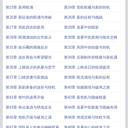
第23章 新局暗涌
第24章 危机暗藏与新的转机
第25章 新征途的暗涌与突破
第26章 新的征程与挑战
第27章 危机四伏的新局
第28章 迷雾中的暗影
第29章 暗潮涌动的合作疑云
第30章 迷雾中的真相与致命交锋
第31章 娱乐圈的艰难起步
第32章 风雨中的拍摄与转机
第33章 波折再临与希望曙光
第34章 后期制作的暗礁与新机遇
第35章 上映前夕的风暴与坚守
第36章 上映首日的惊涛骇浪
第37章 口碑逆袭与新挑战
第38章 暗流涌动与新的征程
第39章 新剧筹备的波折与转机
第40章 拍摄困境与破局之路
第41章 签约风波再升级
第42章 新危机与隐秘线索
第43章 舆论漩涡与绝地反击
第44章 迷雾中的新敌与隐秘布局
第45章 危机升级与破局之谋
第46章 绝境交锋与转机乍现
第47章 国际风云前奏与神秘线索
第48章 风暴中心的破局之战