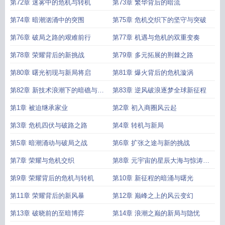
双重考验
第72章 迷雾中的危机与转机
第73章 繁华背后的暗流
第74章 暗潮汹涌中的突围
第75章 危机交织下的坚守与突破
第76章 破局之路的艰难前行
第77章 机遇与危机的双重变奏
第78章 荣耀背后的新挑战
第79章 多元拓展的荆棘之路
第80章 曙光初现与新局将启
第81章 爆火背后的危机漩涡
第82章 新技术浪潮下的暗礁与突
第83章 逆风破浪逐梦全球新征程
围
第1章 被迫继承家业
第2章 初入商圈风云起
第3章 危机四伏与破路之路
第4章 转机与新局
第5章 暗潮涌动与破局之战
第6章 扩张之途与新的挑战
第7章 荣耀与危机交织
第8章 元宇宙的星辰大海与惊涛骇
浪
第9章 荣耀背后的危机与转机
第10章 新征程的暗涌与曙光
第11章 荣耀背后的新风暴
第12章 巅峰之上的风云变幻
第13章 破晓前的至暗博弈
第14章 浪潮之巅的新局与隐忧