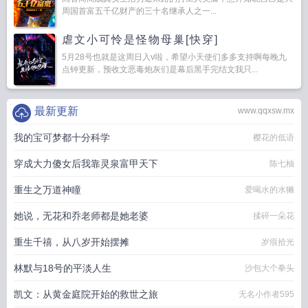
周国首富五千亿财产的三十名继承人之一...
虐文小可怜是怪物母巢[快穿]
5月28号也就是这周日入v啦，希望小天使们多多支持啊每晚九
点钟更新，预收文恶毒炮灰们是幕后黑手完结文我只...
最新更新
www.qqxsw.mx
我的宝可梦都十分科学
樱花的低语
穿成大力傻女后我靠灵泉富甲天下
陈七柚
重生之万道神瞳
爱喝水的水獭
她说，无花和乔老师都是她老婆
揉碎一朵花
重生千禧，从八岁开始摆摊
岁痕拾光
林默与18号的平淡人生
沙包大个拳头
凯文：从黄金庭院开始的救世之旅
无名小作者595