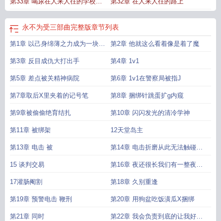
第33章 喝尿在人来人往的学校厕
第32章 在人来人往的路上
所用电动按摩棒
永不为受三部曲完整版
章节列表
第1章 以己身绵薄之力成为一块基
第2章 他就这么看着像是着了魔
石为祖国的建设添砖加瓦
第3章 反目成仇大打出手
第4章 1v1
第5章 差点被关精神病院
第6章 1v1在警察局被指J
第7章取后X里夹着的记号笔
第8章 捆绑针跳蛋扩g内窥
第9章被偷偷绝育结扎
第10章 闪闪发光的清冷学神
第11章 被绑架
12天堂岛主
第13章 电击 被
第14章 电击折磨从此无法触碰女
人
15 谈判交易
第16章 夜还很长我们有一整夜可
以狂欢
17灌肠阉割
第18章 久别重逢
第19章 预警电击 鞭刑
第20章 用狗盆吃饭潢瓜X捆绑
第21章 同时
第22章 我会负责到底的让我好好