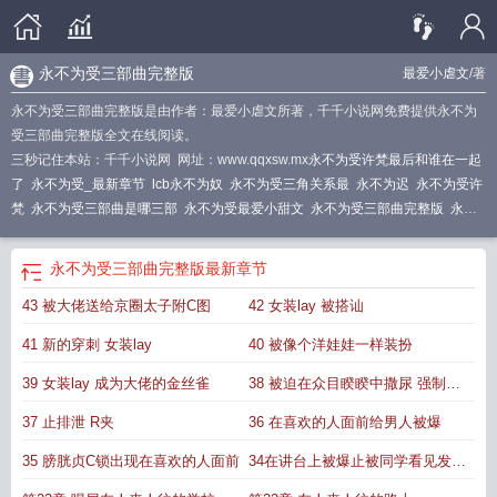
永不为受三部曲完整版
最爱小虐文
/著
永不为受三部曲完整版是由作者：最爱小虐文所著，千千小说网免费提供永不为
受三部曲完整版全文在线阅读。
三秒记住本站：千千小说网 网址：www.qqxsw.mx
永不为受许梵最后和谁在一起
了
永不为受_最新章节
lcb永不为奴
永不为受三角关系最
永不为迟
永不为受许
梵
永不为受三部曲是哪三部
永不为受最爱小甜文
永不为受三部曲完整版
永不
为受之明月坠渠_
永不为辅
永不为受2哪里看全文
永不为臣
永不为受第二部
永
不为奴是什么什么意思
永不为受三部曲txt
永不为受 许岚
永不为奴百度百科
永
永不为受三部曲完整版
最新章节
不为受by最爱小虐文全文免费阅读
永不为受之圣雪化泥TXT
永不为受之圣雪化
43 被大佬送给京圈太子附C图
42 女装lay 被搭讪
泥
永不为受之明月坠渠全文
永不为受许梵最新更新内容
永不为受番外2最新章
节更新
永不为受结局是he吗
永不为受全最爱小虐文
永不为受三部曲大结局
永
41 新的穿刺 女装lay
40 被像个洋娃娃一样装扮
不为奴出自哪里
永不为受by
永不为受在线阅读
永不为受全文阅读
许梵宴观
南
永不为受结局是什么
永不为过 什么意思
永不为受之明月坠渠
永不为受三部
39 女装lay 成为大佬的金丝雀
38 被迫在众目睽睽中撒尿 强制不
曲
永不为受全文免费阅读
永不为受番外在哪看
间断
37 止排泄 R夹
36 在喜欢的人面前给男人被爆
35 膀胱贞C锁出现在喜欢的人面前
34在讲台上被爆止被同学看见发情
Y样