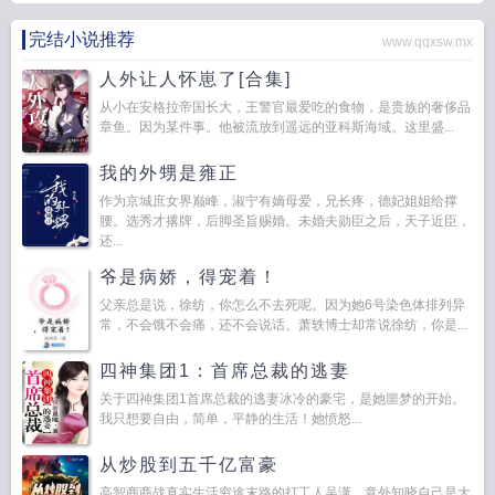
完结小说推荐
www.qqxsw.mx
人外让人怀崽了[合集]
从小在安格拉帝国长大，王警官最爱吃的食物，是贵族的奢侈品
章鱼。因为某件事。他被流放到遥远的亚科斯海域。这里盛...
我的外甥是雍正
作为京城庶女界巅峰，淑宁有嫡母爱，兄长疼，德妃姐姐给撑
腰。选秀才撂牌，后脚圣旨赐婚。未婚夫勋臣之后，天子近臣，
还...
爷是病娇，得宠着！
父亲总是说，徐纺，你怎么不去死呢。因为她6号染色体排列异
常，不会饿不会痛，还不会说话。萧轶博士却常说徐纺，你是...
四神集团1：首席总裁的逃妻
关于四神集团1首席总裁的逃妻冰冷的豪宅，是她噩梦的开始。
我只想要自由，简单，平静的生活！她愤怒...
从炒股到五千亿富豪
高智商商战真实生活穷途末路的打工人吴潇，意外知晓自己是大