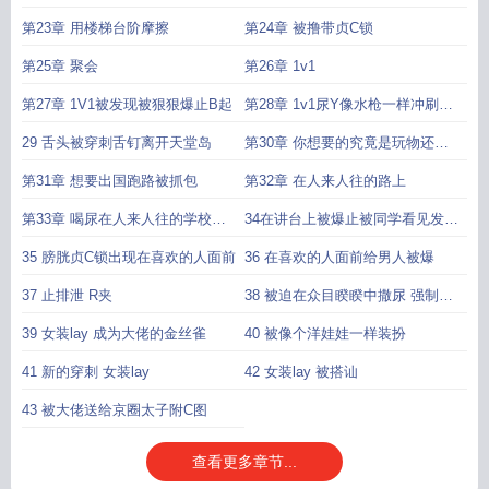
对你好好爱你
第23章 用楼梯台阶摩擦
第24章 被撸带贞C锁
第25章 聚会
第26章 1v1
第27章 1V1被发现被狠狠爆止B起
第28章 1v1尿Y像水枪一样冲刷着
肠壁T尿
29 舌头被穿刺舌钉离开天堂岛
第30章 你想要的究竟是玩物还是
恋人
第31章 想要出国跑路被抓包
第32章 在人来人往的路上
第33章 喝尿在人来人往的学校厕
34在讲台上被爆止被同学看见发情
所用电动按摩棒
Y样
35 膀胱贞C锁出现在喜欢的人面前
36 在喜欢的人面前给男人被爆
37 止排泄 R夹
38 被迫在众目睽睽中撒尿 强制不
间断
39 女装lay 成为大佬的金丝雀
40 被像个洋娃娃一样装扮
41 新的穿刺 女装lay
42 女装lay 被搭讪
43 被大佬送给京圈太子附C图
查看更多章节...