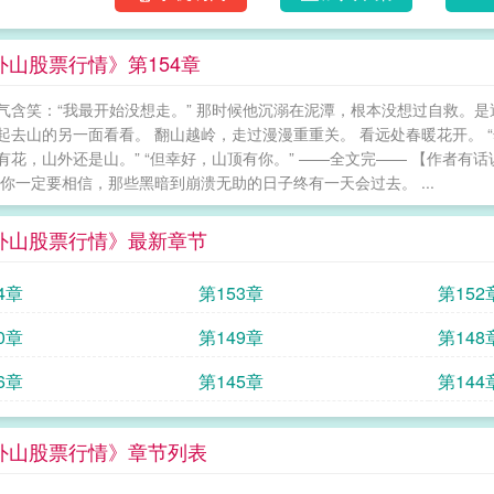
外山股票行情》第154章
气含笑：“我最开始没想走。” 那时候他沉溺在泥潭，根本没想过自救。
起去山的另一面看看。 翻山越岭，走过漫漫重重关。 看远处春暖花开。 “
有花，山外还是山。” “但幸好，山顶有你。” ——全文完—— 【作者有话
请你一定要相信，那些黑暗到崩溃无助的日子终有一天会过去。 ...
外山股票行情》最新章节
4章
第153章
第152
0章
第149章
第148
6章
第145章
第144
外山股票行情》章节列表