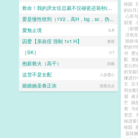
校园
救命！我的厌女症总裁不仅碰瓷还装秒(调教高H 1v1)
的白月
心肝
爱是慢性绞刑（1V2，高H，bg，sc，伪骨科）
连山会
甜宠
（影
愛無止境
龙华
S.R
活色生
囚爱【亲叔侄 强制 1v1 H】
除妖传|
青荷
野的Y
［SK］
小7
书
爱
配
渡
抱薪救火（高干）
旧南
老公的
的安妮
这货不是女配
八步莲心
播进行
天
百
娘娘她圣眷正浓
悠悠点点
弱女配
眉
袚
芒
隔
类
与
变态
画进黄
校园
荔枝