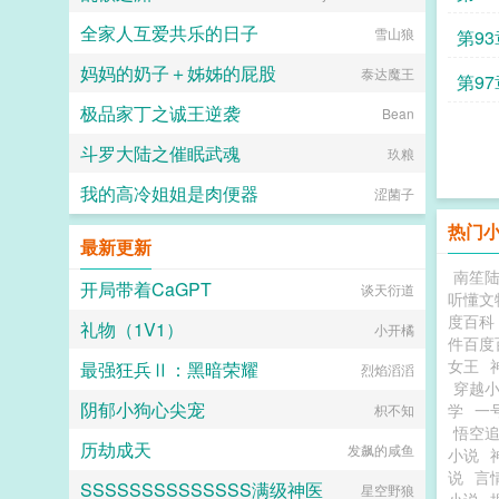
全家人互爱共乐的日子
雪山狼
第93
妈妈的奶子＋姊姊的屁股
泰达魔王
第97
极品家丁之诚王逆袭
Bean
斗罗大陆之催眠武魂
玖粮
我的高冷姐姐是肉便器
涩菌子
热门
最新更新
南笙
开局带着CaGPT
谈天衍道
听懂文
度百科
礼物（1V1）
小开橘
件百度
女王
最强狂兵Ⅱ：黑暗荣耀
烈焰滔滔
穿越
阴郁小狗心尖宠
学
一
枳不知
悟空
历劫成天
发飙的咸鱼
小说
说
言
SSSSSSSSSSSSSS满级神医
星空野狼