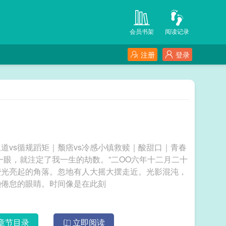
会员书架
阅读记录
注册
登录
道vs循规蹈矩｜颓痞vs冷感小镇救赎｜酸甜口｜青春
一眼，就注定了我一生的劫数。”二OO六年十二月二十
荧光亮起的角落。忽地有人大摇大摆走近。光影混沌，
懒倦怠的眼睛。时间像是在此刻
章节目录
立即阅读