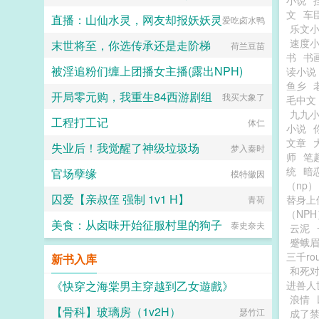
小说
文
车
直播：山仙水灵，网友却报妖妖灵
爱吃卤水鸭
乐文
速度
末世将至，你选传承还是走阶梯
荷兰豆苗
书
书
被淫追粉们缠上团播女主播(露出NPH)
读小说
鱼乡
开局零元购，我重生84西游剧组
你在流泪吗
我买大象了
毛中文
九九
工程打工记
体仁
小说
文章
失业后！我觉醒了神级垃圾场
梦入秦时
师
笔
统
暗恋
官场孽缘
模特徽因
（np）
囚爱【亲叔侄 强制 1v1 H】
替身上
青荷
（NPH
美食：从卤味开始征服村里的狗子
泰史奈夫
云泥
蹙蛾眉
三千r
新书入库
和死
《快穿之海棠男主穿越到乙女遊戲》
进兽人
浪情
【骨科】玻璃房（1v2H）
河神吃肉
瑟竹江
成了