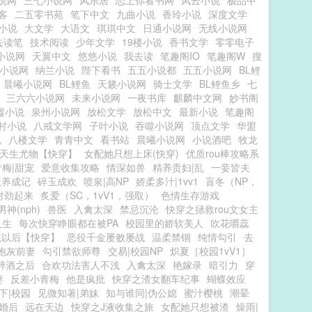
说网
三七小说网
风乐居
恋上你看书网
风云小说
极品中
客
二五零书苑
笔下中文
九曲小说
香玲小说
深度文学
小说
大文学
大语文
琪琪中文
日通小说网
无线小说网
去读笔
技术阅读
少年文学
19楼小说
香书文学
零零电子
小说网
天翼中文
悠悠小说
我去读
笔趣阁IO
笔趣阁W
搜
小说网
纳兰小说
陛下看书
五五小说都
五五小说网
BL鲤
晨曦小说网
BL鲤鱼
天籁小说网
骑士文学
BL鲤鱼乡
七
三六六小说网
未来小说网
一夜书库
麒麟中文网
妙书阁
墟小说
泉州小说网
放松文学
放松中文
最新小说
笔趣阁
村小说
八戒文学网
子叶小说
吞噬小说网
顶点文学
华盟
说
八楼文学
青青中文
看书站
晨曦小说网
小说酒吧
牧龙
天生尤物【快穿】
女配她只想上床(快穿)
优质rou棒攻略系
梅|甜宠
爱意收集攻略
情深如兽
精养贵妇|乱
一妾皆夫
魔养成记
碎玉成欢
喷泉|高NP
娇柔多汁|1vv1
盲冬（NP，
对劲起来
炙爱（SC，1vV1，强取）
色情生存游戏
神(nph)
兽医
入禽太深
禁忌沉沦
快穿之拯救rou文女主
人生
每次快穿睁眼都在被PA
校园里的娇软美人
吹花嚼蕊
统以后【快穿】
恶役千金屡败屡战
温柔禁锢
纯情勾引
去
炮灰前妻
勾引禁欲师尊
交易|校园NP
炽夏［校园1vV1］
醉酒之后
合欢功法害人不浅
入禽太深
艳嫁录
暗引力
穿
妻
反差小青梅
他是疯批
快穿之渣女翻车纪事
蝴蝶效应
下|校园
见微知著|弟妹
知与谁同|伪公媳
蜜汁樱桃
潮晕
|婚后
远在天边
快穿之J液收集之旅
女配她只想被渣
燥雨|