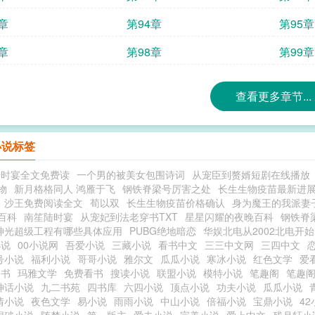
章
第94章
第95章
章
第98章
第99章
查看更多章节...
小说标签
陆时宴全文免费读
一个男的被美女包围诗词
从宠臣到赘婿短剧在线播放
物
新月格格同人 鸿雁于飞
钢铁脊梁号厉害之处
长生生物疫苗最新进
沙王免费阅读全文
荀以双
长生生物疫苗价格确认
身为魔王的我派妻
百科
南笙陆时宴
从宠妃到法老穿书TXT
星星闪耀的夜晚百科
钢铁脊
神光超级工程有哪些具体应用
PUBG绝地暗恋
华娱北电从2002北电开始
小说
00小说网
吾爱小说
三藏小说
看书中文
三三中文网
三四中文
号小说
福利小说
哥哥小说
雅尔文
瓜瓜小说
寒冰小说
红色文学
爱
追书
玛雅文学
免费看书
搜读小说
联盟小说
模特小说
笔趣阁
笔趣
神话小说
九二书苑
四书库
六四小说
顶点小说
功夫小说
瓜瓜小说
情小说
夜色文学
易小说
雨雨小说
中山小说
倍福小说
宝鼎小说
42