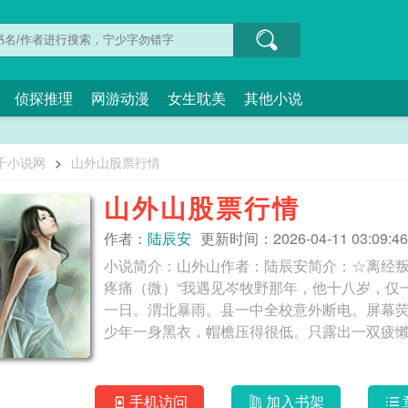
侦探推理
网游动漫
女生耽美
其他小说
千小说网
>
山外山股票行情
山外山股票行情
作者：
陆辰安
更新时间：2026-04-11 03:09:46
小说简介：山外山作者：陆辰安简介：☆离经叛
疼痛（微）“我遇见岑牧野那年，他十八岁，仅
一日。渭北暴雨。县一中全校意外断电。屏幕
少年一身黑衣，帽檐压得很低。只露出一双疲
手机访问
加入书架