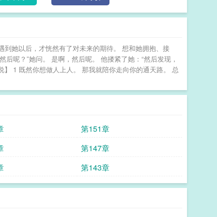
是遇到她以后，才恍然有了对未来的期待。 想和她拥抱、接
然后呢？”她问。 是啊，然后呢。 他搂紧了她：“然后发现，
说】 1 既然你想做人上人。 那我就陪你走向你的通天路。 总
章
第151章
章
第147章
章
第143章