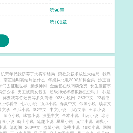
第96章
第100章
饥荒年代我娇养了大将军结局
禁欲总裁求放过大结局
我靠
展
南笙陆时宴结局是什么
华娱从北电2002加料全集
沙王百
子们去征服世界
超级神冈
金丝雀在线阅读免费
长生疫苗事
梁怎么读
男主被美女包围
超级神光棒模拟器虫虫助手
我是
你要我等你还要等多久简谱
023小说网
263中文
22看书
恋上你看书
七八小说
顶点小说
春夏中文
帝国小说
读者文
看文学
金瓜小说
3Q中文
中文小说
可心文学
王者小说
阁
顶点小说
冰雪小说
泼墨中文
全本小说
山河小说
冰冰
青豆小说
骑士小说
笔趣小说
星星小说
元宝小说
词典小
小说
笔趣阁
263中文
盗墓小说
免费小说
19楼小说
网阅