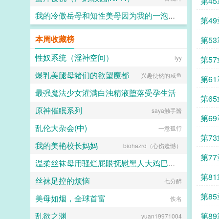
第45
我的冷傲岳母和知性美母因为我的一泡精液成为了熟女便器 (无绿版)
第49
hanshengjiang
本周收藏榜
第53
性奴系统（淫神空间）
lyy
第57
爆乳美腿母猪们的欲望魔都
兴趣使然的咸鱼
第61
最强魔法少女灌满白浊精液堕落受孕生活
第65
原神催眠系列
saya触手酱
水少多文酱
第69
乱伦大杂会(中)
一意孤行
第73
我的美艳校长妈妈
biohazrd（心伤遗憾）
第77
温柔丝袜母用骚烂屁眼抚慰黑人大鸡巴的淫乱群交摄影记录
第81
丝袜足控的烦恼
七分醉
佚名
第85
美母如烟，全球首富
佚名
乱欲之渊
第89
yuan19971004