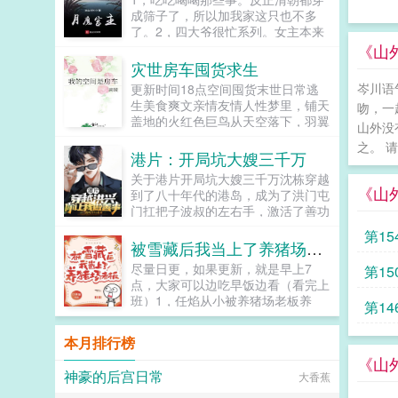
我一马吧。我是走私汽车的！可你整
成筛子了，所以加我家这只也不多
天往我的船上塞什么计算机啊，发动
了。2，四大爷很忙系列。女主本来
机啊，仪器图纸昨天老顶叫我去喝
可以有空间的（但我写不出来，一写
《山
茶，他甚至问我是不是在北边挂了
到空间就犯设定狂癖，文会歪到十万
灾世房车囤货求生
号，还说有爱国的路子记得带上他
八千里外）她也可以有系统的（为了
岑川语
更新时间18点空间囤货末世日常逃
呢！...
她我...
生美食爽文亲情友情人性梦里，铺天
吻，一
盖地的火红色巨鸟从天空落下，羽翼
山外没
上灼热的火光点燃了她所熟悉的世
之。 
界。僵硬可怖的走尸从建筑废墟里涌
港片：开局坑大嫂三千万
出黄色飞沙弥漫了整片天空...
关于港片开局坑大嫂三千万沈栋穿越
《山
到了八十年代的港岛，成为了洪门屯
门扛把子波叔的左右手，激活了善功
兑换系统。我大大小小也是一个帮派
第15
头目，你竟然让我去做善事，简直岂
被雪藏后我当上了养猪场老板
有此理。恭喜你杀死东兴乌鸦，救活
尽量日更，如果更新，就是早上7
第15
众生，奖励善功100点。恭喜你率领
点，大家可以边吃早饭边看（看完上
小弟做起了正当生意，奖励善功500
班）1，任焰从小被养猪场老板养
第14
点。恭喜你资助福利院五百万，奖励
大，因老板突然离世养猪场陷入危
善功5000点。在发现善功能够用来
机，为了养家任焰不得不走上打工人
兑换各种东西后，沈栋彻底爱上了做
本月排行榜
道路结果出道爆火。他以为这辈子不
善事。黄志诚一千万善款？你确定捐
《山
到三四十岁...
款人是洪兴的扛把子？李文彬很难相
神豪的后宫日常
大香蕉
信这个与孩子们玩在一起的人是个江