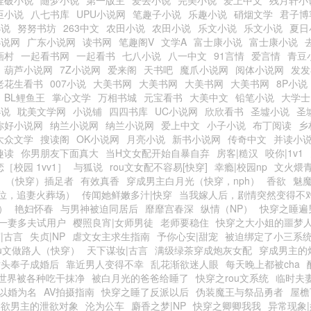
捏破小说
随梦小说
第一版主
爱去小说
完美小说
爱上中文
残月轩小
臣小说
八七书库
UPU小说网
笔趣子小说
乐趣小说
硝烟文学
君子博
小说
努努书坊
263中文
农田小说
农田小说
乐文小说
乐文小说
夏日
小说网
广东小说网
读书网
笔趣阁V
文学A
富士康小说
富士康小说
画村
一起看书网
一起看书
七八小说
八一中文
91言情
爱言情
青豆
葫芦小说网
7Z小说网
爱来阁
天书吧
魔爪小说网
阅体小说网
发发
老花生看书
007小说
大美书网
大美书网
大美书网
大美书网
8P小说
BL鲤鱼王
掌心文学
万相书城
元宝看书
大美中文
铅笔小说
大学士
小说
耽美文学网
小说铺
四四书库
UC小说网
欣欣看书
圣墟小说
圣
你好小说网
纳兰小说网
纳兰小说网
爱上中文
小子小说
布丁阅读
乡
大众文学
搜读阁
OK小说网
月亮小说
新书小说网
传奇中文
并读小
趣读
你男朋友下面真大
当H文女配开始自暴自弃
房客|糙汉
咬你|1v1
［校园 1vv1］
与狐说
rou文女配不容易[快穿]
幸瘾|校园np
文火煨青
（快穿）插足者
有效真香
穿成男主白月光（快穿，nph）
香欲
魅
位，追妻火葬场）
传闻她鲜嫩多汁|快穿
当我嫁人后，剧情突然变得不
）
艳妇怀春
与男神被迫同居后
靡靡宫春深
纵情（NP）
快穿之睡遍男
一妻多夫试用户
樱照良宵|女师男徒
老师要稳住
快穿之大小姐的噩梦
|古言
失贞|NP
虐文女主求生指南
予你心安|甜宠
被迫绑定了小三系
ou文做路人（快穿）
天下谋妆|古言
满级绿茶穿成炮灰女配
穿成男主的
对头奉子成婚后
靠近男人变得不幸
乱花渐欲迷人眼
每天晚上都被cha
世界被各种吃干抹净
被白月光的爸爸给睡了
快穿之rou文系统
临时夫
以婚为名
AV拍摄指南
快穿之睡了反派以后
伪装魔王与祭品勇者
屋檐
禁欲男主的泄欲对象
沦为公车
麝香之梦|NP
快穿之卿卿我我
异常现象