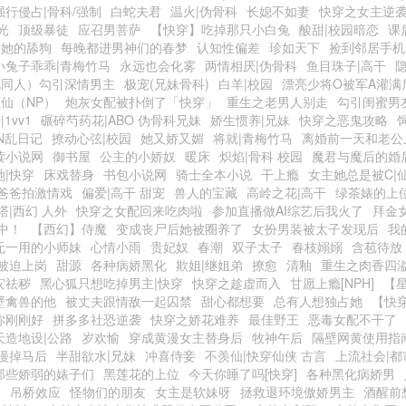
强行侵占|骨科/强制
白蛇夫君
温火|伪骨科
长媳不如妻
快穿之女主逆
光
顶级暴徒
应召男菩萨
【快穿】吃掉那只小白兔
酸甜|校园暗恋
课
与她的舔狗
每晚都进男神们的春梦
认知性偏差
珍如天下
捡到邻居手机
小兔子乖乖|青梅竹马
永远也会化雾
两情相厌|伪骨科
鱼目珠子|高干
视同人）勾引深情男主
极宠(兄妹骨科)
白羊|校园
漂亮少将O被军A灌满
仙（NP）
炮灰女配被扑倒了「快穿」
重生之老男人别走
勾引闺蜜男友
1vv1
碾碎芍药花|ABO 伪骨科兄妹
娇生惯养|兄妹
快穿之恶鬼攻略
IN乱日记
撩动心弦|校园
她又娇又媚
将就|青梅竹马
离婚前一天和老公
读小说网
御书屋
公主的小娇奴
暖床
炽焰|骨科 校园
魔君与魔后的婚
她|快穿
床戏替身
书包小说网
骑士全本小说
干上瘾
女主她总是被C|
爸爸拍激情戏
偏爱|高干 甜宠
兽人的宝藏
高岭之花|高干
绿茶婊的上
塔|西幻 人外
快穿之女配回来吃肉啦
参加直播做AI综艺后我火了
拜金
中！
【西幻】侍魔
变成丧尸后她被圈养了
女扮男装被太子发现后
我
无一用的小师妹
心情小雨
贵妃奴
春潮
双子太子
春枝嫋嫋
含苞待放
被迫上岗
甜源
各种病娇黑化
欺姐|继姐弟
撩愈
清釉
重生之肉香四
灾祛秽
黑心狐只想吃掉男主|快穿
快穿之趁虚而入
甘愿上瘾[NPH]
【星
壁禽兽的他
被丈夫跟情敌一起囚禁
甜心都想要
总有人想独占她
【快
你刚刚好
拼多多社恐逆袭
快穿之娇花难养
最佳野王
恶毒女配不干了
天造地设|公路
岁欢愉
穿成黄漫女主替身后
牧神午后
隔壁网黄使用指
漫掉马后
半甜欲水|兄妹
冲喜侍妾
不羡仙|快穿仙侠 古言
上流社会|都
那些娇弱的婊子们
黑莲花的上位
今天你睡了吗[快穿]
各种黑化病娇男
姻
吊桥效应
怪物们的朋友
女主是软妹呀
拯救退环境傲娇男主
酒醒前