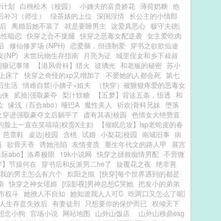
袭计划
白桃松木（校园）
小姨夫的富贵娇花
薄荷奶糖
他
后补习（师生）
绿茶婊的上位
深闺淫情
长公主的小情郎
后
离婚后她不装了
就是要睡男主
这爱真恶心
极守夫德|
隐性暗恋
快穿之合不拢腿
快穿之恶毒女配逆袭
女主爱吃肉
后
修仙修罗场 (NPH)
恋爱脑，但强制爱
穿书之欲欲仙途
(NP)
末世玩物生存指南
月亮为证
城里侄女和乡下叔叔
饲狼记事簿
【港风骨科】猎火
玻璃光
和老板的秘密
苏小
上床了
快穿之奇怪的xp又增加了
不爱她的人都会死
第七
后生活
情难自禁|小姨子×姐夫
（快穿）被狠狠疼爱的恶毒女
仙侠
贰拾|强取豪夺
梨汁软糖
【五梦】背这五条，悟透
和
位
缘浅（百合abo）哑巴A
魔性美人
祈欢|骨科兄妹
堕落
女穿进强取豪夺文后躺平了
虚有其表|校园
色情女大绝赞直
的脸上一直在笑嘻嘻|权贵X主妇
【催眠总攻】lsp老蛇皮的春
芭蕾鞋
桌边|校园
含桃
试婚
小梨花|校园
南城旧事
病
溢
欲骨天香
诱她沦陷
友情变质
重生年代文的路人甲
展宫
际abo】洛希极限
19k小说网
快穿之拯救痴情男配
不啻微
穿】节操何在
穿书后和反派男二he了
旋覆花之夜
绝非善
我的男主怎么有六个
炽阳之痕
[快穿]每个世界遇到的都是
南
快穿之神女瑶姬
[综影视]男神总想C哭她
把发小的弟弟
市权斗
她撩人不自知
她知道我人人可C
吃两口又怎么了呢|
人生存盘失效后
有妻徒刑
只想要你的保护而已
权倾天下
想念小狗
官场小说
网站地图
山外山饭店
山外山秩鼎esg