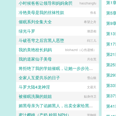
湖大佬。陆启昌沈栋有慈善护体，我
第1
小时候爸爸让领导和妈妈肏屄
haozhangfu
们动不了他。我是洪兴扛把子沈栋，
一不留神，从一个古惑仔变成了港岛
冷艳美母是我的丝袜性奴
第5
佚名
最有名的大富豪和大慈善家。...
催眠系列全集大全
希望之舟
第9
绿光斗罗
潮丞相
第13
斗破苍穹之后宫黑人恶堕
闷三儿
第17
我的美艳校长妈妈
biohazrd（心伤遗憾）
第21
我的道家仙子美母
月在荒
第25
将拒绝了我的学姐催眠，让她一步步沦陷为我的母狗（把背叛自己的学姐变成对自己忠心耿耿的母狗）
第29
全家人互爱共乐的日子
jiuliang
雪山狼
第33
斗罗大陆4龙神淫
文霸天
第37
被催眠洗脑的姐姐
贴身侍卫
媚黑母亲为了谄媚黑人，出卖全家给黑人当性奴
第41
蜜汁樱桃（产奶,校园,NPH）
苦咖啡
catmilf