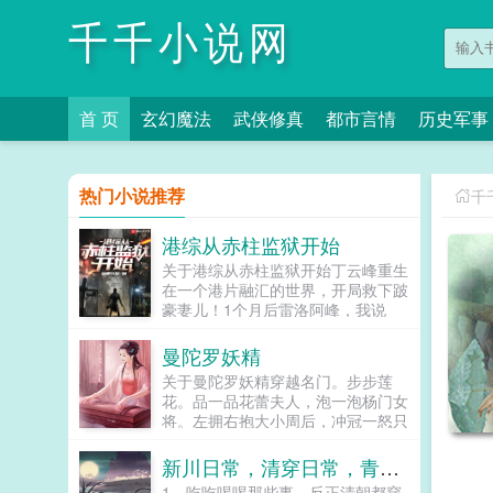
千千小说网
首 页
玄幻魔法
武侠修真
都市言情
历史军事
热门小说推荐
千
港综从赤柱监狱开始
关于港综从赤柱监狱开始丁云峰重生
在一个港片融汇的世界，开局救下跛
豪妻儿！1个月后雷洛阿峰，我说
过，只要我有的，你有一半。洛哥，
我想当差佬，这机会留给豪哥吧。丁
曼陀罗妖精
云峰遥望北方，目光十分深邃。活头
关于曼陀罗妖精穿越名门。步步莲
仔，有见识！明日安排你去黄竹坑受
花。品一品花蕾夫人，泡一泡杨门女
训，半年后直接调到我手下做便衣洛
将。左拥右抱大小周后，冲冠一怒只
哥，你误会了，其实我是想当狱警。
为北国萧绰。学的是盖世神功，睡的
靠！你没开玩笑吧？狱警！系啊，去
是极品女人。上征程！...
新川日常，清穿日常，青川日常，卿卿日常
哪我都想好了赤柱。几年后西贡大傻
鼓起勇气来到赤柱峰哥，我求求你放
1，吃吃喝喝那些事。反正清朝都穿