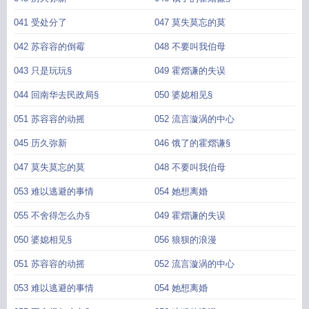
041 受处分了
047 莫失莫忘的莫
042 苏容容的倒霉
048 不要叫我伯母
043 只是玩玩§
049 霍熠谦的失误
044 回南华去民政局§
050 婆媳相见§
051 苏容容的动摇
052 流言漩涡的中心
045 历久弥新
046 饿了的霍熠谦§
047 莫失莫忘的莫
048 不要叫我伯母
053 难以逃避的事情
054 她想离婚
055 不舍得怎么办§
049 霍熠谦的失误
050 婆媳相见§
056 狼狈的浪漫
051 苏容容的动摇
052 流言漩涡的中心
053 难以逃避的事情
054 她想离婚