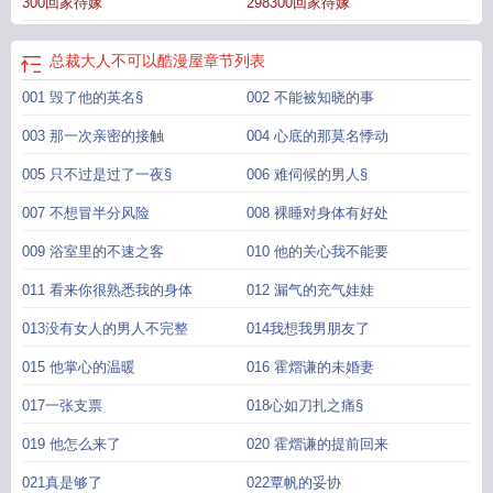
300回家待嫁
298300回家待嫁
式漫画
总裁大人不可以完整版
总裁大人不可以简小西龙宸全文
总裁大人不可以
酷漫屋
总裁大人不可以6漫画
总裁大人不可以漫画下拉式
总裁大人不可以酷漫屋
章节列表
001 毁了他的英名§
002 不能被知晓的事
003 那一次亲密的接触
004 心底的那莫名悸动
005 只不过是过了一夜§
006 难伺候的男人§
007 不想冒半分风险
008 裸睡对身体有好处
009 浴室里的不速之客
010 他的关心我不能要
011 看来你很熟悉我的身体
012 漏气的充气娃娃
013没有女人的男人不完整
014我想我男朋友了
015 他掌心的温暖
016 霍熠谦的未婚妻
017一张支票
018心如刀扎之痛§
019 他怎么来了
020 霍熠谦的提前回来
021真是够了
022覃帆的妥协