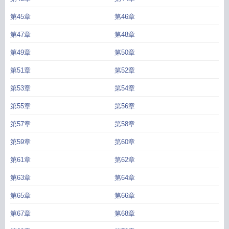
第45章
第46章
第47章
第48章
第49章
第50章
第51章
第52章
第53章
第54章
第55章
第56章
第57章
第58章
第59章
第60章
第61章
第62章
第63章
第64章
第65章
第66章
第67章
第68章