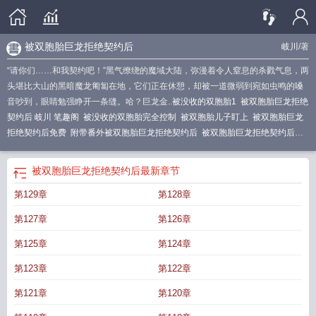
被双胞胎巨龙拒绝契约后
岐川
/著
“请你们……和我契约吧！”黑气缭绕的魔域大陆，弥漫着令人窒息的杀戮气息，两
头堪比大山的黑暗魔龙匍匐在地，它们正在休憩，却被一道微弱到宛如虫鸣的嗓
音吵到，眼睛勉强睁开一条缝。哈？巨龙金..
被没收的双胞胎1
被双胞胎巨龙拒绝
契约后 岐川 笔趣阁
被没收的双胞胎完全控制
被双胞胎儿子盯上
被双胞胎巨龙
拒绝契约后免费
附带番外被双胞胎巨龙拒绝契约后
被双胞胎巨龙拒绝契约后类
别武侠仙侠作者 岐川
被双胞胎后辈所钟情
被双胞胎巨龙拒绝契约后苏婉免费阅
读全文
被双胞胎后辈所钟情让我困
被双胞胎巨龙拒绝契约后免费阅读
被双胞胎
被双胞胎巨龙拒绝契约后
最新章节
巨龙拒绝契约后岐川百度网
被双胞胎巨龙拒绝契约以后
被双胞胎巨龙拒绝契约
第129章
第128章
后 岐川
被双胞胎巨龙拒绝契约后 岐川 免费
第127章
第126章
第125章
第124章
第123章
第122章
第121章
第120章