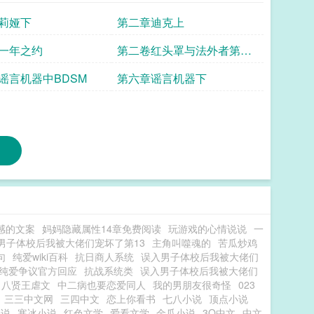
定期，但长评能让我加快更新。本文免费，为防盗文，
莉娅下
第二章迪克上
节，或者新写一辆车插入前文中，会在最新章节里通
，欢迎友善地指出不足之处。欢迎蝙蝠家粉丝来勾搭
一年之约
第二卷红头罩与法外者第五
女，夜翼乙女，迪克乙女，红头罩乙女，杰森乙女，红罗
章东区夜店
谣言机器中BDSM
第六章谣言机器下
罗伊乙女，军火库乙女，科莉乙女，星火乙女，蝙蝠家
感的文案
妈妈隐藏属性14章免费阅读
玩游戏的心情说说
一
男子体校后我被大佬们宠坏了第13
主角叫噬魂的
苦瓜炒鸡
句
纯爱wiki百科
抗日商人系统
误入男子体校后我被大佬们
纯爱争议官方回应
抗战系统类
误入男子体校后我被大佬们
八贤王虐文
中二病也要恋爱同人
我的男朋友很奇怪
023
三三中文网
三四中文
恋上你看书
七八小说
顶点小说
小说
寒冰小说
红色文学
爱看文学
金瓜小说
3Q中文
中文