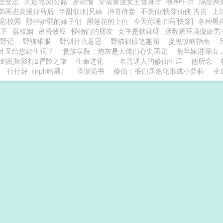
是变态
天造地设|公路
岁欢愉
穿成黄漫女主替身后
牧神午后
隔壁网
弟画进黄漫掉马后
半甜欲水|兄妹
冲喜侍妾
不羡仙|快穿仙侠 古言
上
呢|校园
那些娇弱的婊子们
黑莲花的上位
今天你睡了吗[快穿]
各种黑
天下
荔枝姻
吊桥效应
怪物们的朋友
女主是软妹呀
拯救退环境傲娇男
训野记
野驯难服
野训什么意思
野猫驯服笔趣阁
捉鬼攻略指南
姓又给您建生祠了
贵族学院：炮灰是大佬们心尖团宠
荒年嫁进深山
剑乱舞影打2冒险之旅
生命进化
一名普通人的修仙生涯
他所念
行行好（nph暗黑）
怪谈诡书
修仙：爷们居然化形成小萝莉
变