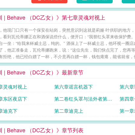
声音停住了。莉娅也看到了夜翼，她迅躲到了
来，落到地上，一时之间，屋里只有空瓶子在
 | Behave （DC乙女）》第七章灵魂对视上
安静。“hatareyoudoing（你/你们在做
来：“我听杰森说你和莉娅是高中同学？你知道
，他现门口只有一个保安在站岗，突然意识到这就是莉娅·叶供职的地方，
么。”“你为什么不问杰森？”迪克心中奇怪，杰
，看到瓦伦蒂娜正在和酒保说些什么，便开口：“我替红头罩来收保护费。”
送点别的。”科莉道。“抱歉，我也不知道。”
台一坐：“给我来杯威士忌，纯的。” 酒保上了一杯威士忌，他环视一圈
飘走了：“你们男人真是一点都不关心另一半…
了，他正准备走，瓦伦蒂娜跑来，说：“这位先生，我们快点完了，您再等
视：“科莉什么意思？你们俩和莉娅做了？”莉
有拒绝，他已经白嫖了一杯，不介意再白嫖一杯，钱包瘪瘪，能省就省，便坐
他，他也没有忘记她。她放不下他，他也心情
是双向的。无人知道他们的过去，除了他们自
 | Behave （DC乙女）》最新章节
解，除了他们自己。不是爱人，不是敌人，不是朋友，也
克是dom和结局时的唯一男友，女主和杰森、罗
章灵魂对视上
第六章谣言机器下
第六章
节。一号平行世界番外：除了以上人，还会和
提姆玩一些gB。二号平行世界番外：和布鲁斯
章东区夜店下
第二卷红头罩与法外者第五
第四章
个部分，《蝙蝠侠，我想做罗宾》的正文、后日
章东区夜店
章迪克下
第二章迪克上
第一章
排雷的读者。dc角色和经历以p52为基础，缝合了
文涉及原著情节：迪克和科莉曾恋爱长跑多年
夜情过。迪克有其他原著里出现过的一夜情/前
 | Behave （DC乙女）》章节列表
女生、斯蒂芬妮交往过。斯蒂芬妮和一个普通男