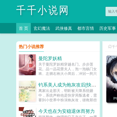
千千小说网
首 页
玄幻魔法
武侠修真
都市言情
历史军事
热门小说推荐
千
曼陀罗妖精
关于曼陀罗妖精穿越名门。步步莲
花。品一品花蕾夫人，泡一泡杨门女
将。左拥右抱大小周后，冲冠一怒只
为北国萧绰。学的是盖世神功，睡的
是极品女人。上征程！...
钓系美人成为炮灰攻后[快穿］
离家出走那天，明昕被天降系统砸
中，系统声称他是快穿局叛逃者，需
要到小世界中扮演炮灰攻，拯救那些
下场悲惨的主角受，为他们付出一切
哐哐撞大墙。明昕原本兴趣缺缺，直
今天也在为安稳退休而努力
到他见到拥有八块腹肌优美人鱼线的
指路预收→物理学它又存在了，cp重