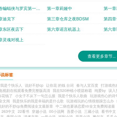
直到进度追平，之后和ao3同步更新。更新不
卷蝙蝠侠与罗宾第一章
第一章莉娅中
第一章
所有h情节都会用图片形式表。我偶尔会修改情
上
知。我脾气很好，但不接受对免费文恶言恶语
章迪克下
第三章仓库之夜BDSM
第四章
我。Tag：dc乙女，蝙蝠侠乙女，布鲁斯乙
章东区夜店下
第六章谣言机器上
第六章
宾乙女，提姆乙女，罗宾乙女，达米安乙女，
乙女，蝙蝠家乙女
章灵魂对视上
查看更多章节...
小说标签
诗我是个快乐人
说好不炒cp
让你花 的钱 台词
春与人宜百度
打游戏伤
电视剧在线观看免费完整版高清
我在520种植小喷菇称霸
纯爱by
误入
你花钱了
小女子不从下一句怎么接
我是个快乐人歌曲
玩游戏伤心的诗
全文阅
我是快乐的我是幸福的是什么歌
玩游戏玩的心情很烦躁怎么办
说好的不炒cp免费阅读全文最新章
中二病也要谈恋爱ntr全文免费阅读最
263中文
22看书
穿越小说
00小说网
吾爱小说
三藏小说
看书中文
中文
帝国小说
读者文学
一号小说
福利小说
哥哥小说
雅尔文
瓜瓜