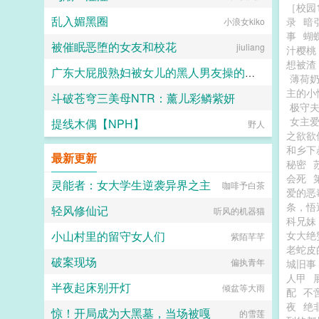
［校园1
乱入媚黑圈
录
暗
小浪女kiko
事
蝴
被催眠恶堕的女友和校花
jiuliang
汁樱桃
想被渣
广东大屁股熟妇被女儿的黑人男友操的浑身颤抖淫水喷满床单
薄荷
主的小
斗破苍穹三美母NTR：薰儿彩鳞紫妍
二十三
极守夫
女主
提线木偶【NPH】
大芋泥啵啵
野人
之欲欲
和乡下
最新更新
秘密
会死
灵能者：女大学生逆袭异界之主
咖啡予白茶
爱的恶
条，悟
轻风修仙记
听风的机器猫
科兄妹
小山村里的留守女人们
女大绝
紫陌芊芊
老蛇皮
破案现场
偏执青年
城旧事
人甲
半夜起床别开灯
倾盆等大雨
配
不
夜
绝
惊！开局成为大黑墓，当场被嘎
的雪莲