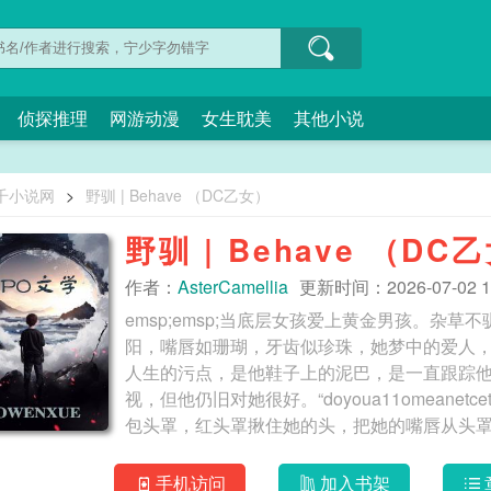
侦探推理
网游动漫
女生耽美
其他小说
千小说网
>
野驯 | Behave （DC乙女）
野驯 | Behave （DC
作者：
AsterCamellia
更新时间：2026-07-02 17
emsp;emsp;当底层女孩爱上黄金男孩。杂
阳，嘴唇如珊瑚，牙齿似珍珠，她梦中的爱人
人生的污点，是他鞋子上的泥巴，是一直跟踪
视，但他仍旧对她很好。“doyoua11omeanetcetom
包头罩，红头罩揪住她的头，把她的嘴唇从头
一会儿，她又站起来，开始正儿八经地跳舞，
脆的玻璃破碎声。夜翼打碎窗户，荡进屋里，张
手机访问
加入书架