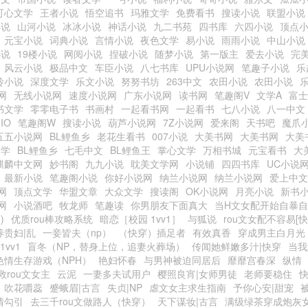
可心文学
王者小说
悟空追书
玛雅文学
免费看书
搜读小说
联盟小说
小说
山河小说
冰冰小说
神话小说
九二书苑
四书库
六四小说
顶点
元宝小说
词典小说
言情小说
夜色文学
易小说
雨雨小说
中山小说
小说
19楼小说
网阅小说
捏破小说
随梦小说
第一版主
爱去小说
完
风云小说
极品中文
车臣小说
八七书库
UPU小说网
笔趣子小说
乐
玲小说
深度文学
乐文小说
努努书坊
263中文
农田小说
农田小说
网
无线小说网
速度小说网
广东小说网
读书网
笔趣阁V
文学A
富士
书文学
零零电子书
书画村
一起看书网
一起看书
七八小说
八一中文
IO
笔趣阁W
搜读小说
葫芦小说网
7Z小说网
爱来阁
天书吧
魔爪
五五小说网
BL鲤鱼乡
老花生看书
007小说
大美书网
大美书网
大美
文学
BL鲤鱼乡
七毛中文
BL鲤鱼王
掌心文学
万相书城
元宝看书
大
麒麟中文网
妙书阁
九九小说
耽美文学网
小说铺
四四书库
UC小说
最新小说
笔趣阁小说
你好小说网
纳兰小说网
纳兰小说网
爱上中文
网
顶点文学
华盟文章
大众文学
搜读阁
OK小说网
月亮小说
新书
网
小说酒吧
牧龙师
笔趣读
你男朋友下面真大
当H文女配开始自暴
)
优质rou棒攻略系统
暗恋［校园 1vv1］
与狐说
rou文女配不容易[快
养贵妇|乱
一妾皆夫（np）
（快穿）插足者
有效真香
穿成男主白月光
1vv1
盲冬（NP，替身上位，追妻火葬场）
传闻她鲜嫩多汁|快穿
当我
色情生存游戏（NPH）
艳妇怀春
与男神被迫同居后
靡靡宫春深
纵情
救rou文女主
云泥
一妻多夫试用户
樱照良宵|女师男徒
老师要稳住
吹花嚼蕊
蹙蛾眉|古言
失贞|NP
虐文女主求生指南
予你心安|甜宠
情勾引
去三千rou文做路人（快穿）
天下谋妆|古言
满级绿茶穿成炮灰