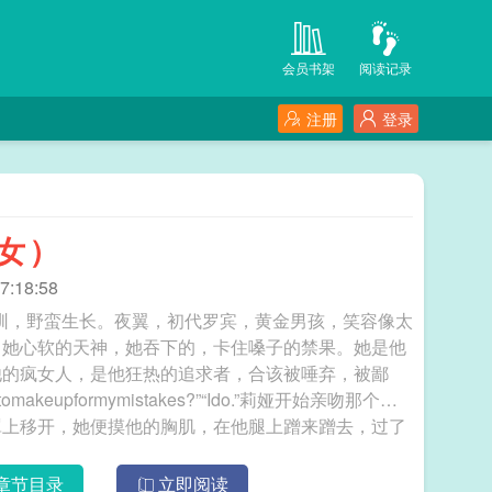
会员书架
阅读记录
注册
登录
乙女）
:18:58
草不驯，野蛮生长。夜翼，初代罗宾，黄金男孩，笑容像太
，她心软的天神，她吞下的，卡住嗓子的禁果。她是他
他的疯女人，是他狂热的追求者，合该被唾弃，被鄙
akeupformymistakes?”“Ido.”莉娅开始亲吻那个全
罩上移开，她便摸他的胸肌，在他腿上蹭来蹭去，过了
保持着距离，在他大腿上方扭屁股。就在这时，传来清
嘴就喊：“红头罩，你和蝙——”他看清屋内的景象，
章节目录
立即阅读