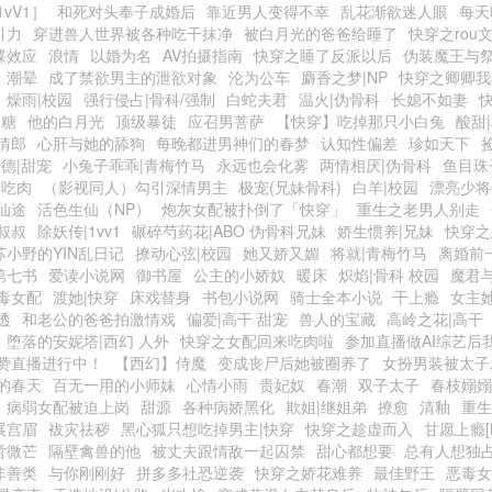
vV1］
和死对头奉子成婚后
靠近男人变得不幸
乱花渐欲迷人眼
每天
引力
穿进兽人世界被各种吃干抹净
被白月光的爸爸给睡了
快穿之rou
蝶效应
浪情
以婚为名
AV拍摄指南
快穿之睡了反派以后
伪装魔王与
潮晕
成了禁欲男主的泄欲对象
沦为公车
麝香之梦|NP
快穿之卿卿我
燥雨|校园
强行侵占|骨科/强制
白蛇夫君
温火|伪骨科
长媳不如妻
奶糖
他的白月光
顶级暴徒
应召男菩萨
【快穿】吃掉那只小白兔
酸甜
情郎
心肝与她的舔狗
每晚都进男神们的春梦
认知性偏差
珍如天下
德|甜宠
小兔子乖乖|青梅竹马
永远也会化雾
两情相厌|伪骨科
鱼目珠
爱吃肉
（影视同人）勾引深情男主
极宠(兄妹骨科)
白羊|校园
漂亮少将
仙途
活色生仙（NP）
炮灰女配被扑倒了「快穿」
重生之老男人别走
叔叔
除妖传|1vv1
碾碎芍药花|ABO 伪骨科兄妹
娇生惯养|兄妹
快穿之
苏小野的YIN乱日记
撩动心弦|校园
她又娇又媚
将就|青梅竹马
离婚前
第七书
爱读小说网
御书屋
公主的小娇奴
暖床
炽焰|骨科 校园
魔君
毒女配
渡她|快穿
床戏替身
书包小说网
骑士全本小说
干上瘾
女主她
透
和老公的爸爸拍激情戏
偏爱|高干 甜宠
兽人的宝藏
高岭之花|高干
堕落的安妮塔|西幻 人外
快穿之女配回来吃肉啦
参加直播做AI综艺后
赞直播进行中！
【西幻】侍魔
变成丧尸后她被圈养了
女扮男装被太子
的春天
百无一用的小师妹
心情小雨
贵妃奴
春潮
双子太子
春枝嫋嫋
病弱女配被迫上岗
甜源
各种病娇黑化
欺姐|继姐弟
撩愈
清釉
重生
展宫眉
袚灾祛秽
黑心狐只想吃掉男主|快穿
快穿之趁虚而入
甘愿上瘾[N
啻微芒
隔壁禽兽的他
被丈夫跟情敌一起囚禁
甜心都想要
总有人想独
非善类
与你刚刚好
拼多多社恐逆袭
快穿之娇花难养
最佳野王
恶毒女