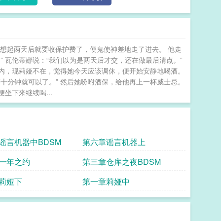
红头罩的背后，还撞到了桌子，靠桌角的空瓶子掉了下
地上咕噜咕噜滚动的声音，直到瓶子撞上轮胎，才陷入
什么）?!”夜翼的声音充满了愤怒。科莉向罗伊和迪克飘了过
她喜欢什么吗？我想送她一些礼物，但不知道她喜欢什
想起两天后就要收保护费了，便鬼使神差地走了进去。 他走
森和莉娅才是一对吧。“杰森说她喜欢看书追剧，但我想
 瓦伦蒂娜说：“我们以为是两天后才交，还在做最后清点。”
然后科莉看了看罗伊，罗伊也耸了耸肩，于是科莉抱怨着
店内，现莉娅不在，觉得她今天应该调休，便开始安静地喝酒。
…”罗伊猛地停住脚步，然后被迫接受迪克的死亡凝
十分钟就可以了。” 然后她吩咐酒保，给他再上一杯威士忌。
娅没有得到过夜翼。但他也没有得到过她。她一直记得
下来继续喝...
微妙。这不是爱情，却也是羁绊。她虽在单恋，但影响
己，那个仓库之夜，那个一年之约，无人诉说、无人开
不是陌生人。“goodgir1，behave.”正文：迪
伊（军火库/快手）、科莉（星火）做过炮友。有gL情
谣言机器中BDSM
第六章谣言机器上
成年提姆、布鲁斯、成年达米安上床，不知道会不会和
从头到尾1V1，名为《蝙蝠侠，我想做罗宾》，分为三
一年之约
第三章仓库之夜BDSM
谈和番外。长篇，结局he。本文雷很多，适合不需要
莉娅下
第一章莉娅中
一些pre-net52（p52后），又被我魔改了一些。本
。迪克和芭芭拉谈过恋爱。迪克和海伦娜（女猎手）一
任。科莉在和迪克分手后和罗伊交往。提姆和一个普通
生交往过。本文ao3，两日一搬运（北京时间晚9点）