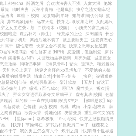
晚上都被cha
醉酒之后
合欢功法害人不浅
入禽太深
艳嫁
文系统
临时夫妻
反差小青梅
他是疯批
快穿之渣女翻车纪
祭品勇者
屋檐下|校园
见微知著|弟妹
知与谁同|伪公媳
蜜
我
异常现象|婚后
远在天边
快穿之J液收集之旅
女配她只
快穿之女主逆袭计划
白桃松木（校园）
小姨夫的富贵娇花
|校园暗恋
课后补习（师生）
绿茶婊的上位
深闺淫情
长公
捡到邻居手机后
离婚后她不装了
就是要睡男主
这爱真恶心
子|高干
隐性暗恋
快穿之合不拢腿
快穿之恶毒女配逆袭
O被军A灌满后
修仙修罗场 (NPH)
恋爱脑，但强制爱
穿书
勾引闺蜜男友(NP)
末世玩物生存指南
月亮为证
城里侄女
恶鬼攻略
饲狼记事簿
【港风骨科】猎火
玻璃光
和老板的
一天和老公上床了
快穿之奇怪的xp又增加了
不爱她的人都
与魔后的婚后生活
情难自禁|小姨子×姐夫
（快穿）被狠狠疼
总是被C|仙侠
贰拾|强取豪夺
梨汁软糖
【五梦】背这五
绿茶婊的上位
缘浅（百合abo）哑巴A
魔性美人
祈欢|骨
我火了
拜金女穿进强取豪夺文后躺平了
虚有其表|校园
色情
发现后
我的脸上一直在笑嘻嘻|权贵X主妇
【催眠总攻】lsp
含苞待放
芭蕾鞋
桌边|校园
含桃
试婚
小梨花|校园
南
之肉香四溢
欲骨天香
诱她沦陷
友情变质
重生年代文的路
PH]
【星际abo】洛希极限
19k小说网
快穿之拯救痴情男
占她
【快穿】节操何在
穿书后和反派男二he了
旋覆花之
配不干了
我的男主怎么有六个
炽阳之痕
[快穿]每个世界遇