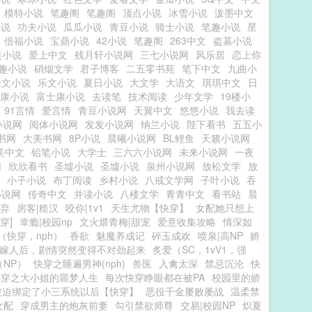
模特小说
笔趣阁
笔趣阁
顶点小说
冰雪小说
泼墨中文
小说
功夫小说
瓜瓜小说
青豆小说
骑士小说
笔趣小说
星
倍福小说
宝鼎小说
42小说
笔趣阁
263中文
盗墓小说
美小说
爱上中文
残月轩小说网
三七小说网
风乐居
恋上你
趣小说
硝烟文学
君子博客
二五零书苑
笔下中文
九曲小
乐文小说
乐文小说
夏日小说
大文学
大语文
琪琪中文
日
康小说
富士康小说
去读笔
技术阅读
少年文学
19楼小
91言情
爱言情
青豆小说网
天翼中文
悠悠小说
我去读
小说网
阅体小说网
发发小说网
纳兰小说
陛下看书
五五小
书网
大美书网
8P小说
晨曦小说网
BL鲤鱼
天籁小说网
美中文
铅笔小说
大学士
三六六小说网
未来小说网
一夜
网
欣欣看书
圣墟小说
圣墟小说
泉州小说网
放松文学
放
小子小说
布丁阅读
乡村小说
八戒文学网
子叶小说
吞
小说网
传奇中文
并读小说
八楼文学
青青中文
看书站
晨
自弃
房客|糙汉
咬你|1v1
天生尤物【快穿】
女配她只想上
穿]
幸瘾|校园np
文火煨青梅|甜宠
爱意收集攻略
情深如
（快穿，nph）
香欲
魅魔养成记
碎玉成欢
喷泉|高NP
娇
嫁人后，剧情突然变得不对劲起来
炙爱（SC，1vV1，强
（NP）
快穿之睡遍男神(nph)
兽医
入禽太深
禁忌沉沦
快
快穿之大小姐的噩梦人生
每次快穿睁眼都在被PA
校园里的娇
被迫绑定了小三系统以后【快穿】
恶役千金屡败屡战
温柔禁
女配
穿成男主的炮灰前妻
勾引禁欲师尊
交易|校园NP
炽夏