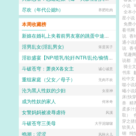
小说
尽欢（年代公媳h）
fnr8std27
养肥吃肉
全本
星小说
本周收藏榜
免费
看书网
新娘在婚礼上夹着前男友塞的跳蛋中途忍不住喷水了
说
香
通小说
淫男乱女(淫乱男女)
笨蛋英子
二十三
说
香
笔趣阁
淫欲盛宴【NP/喷乳/轮奸/NTR/乱伦/偷情/换妻/迷奸】
说都
骑士
斗破苍穹：萧炎X各女主
水木生溪
诚心诚意
书库
松中文
重组家庭（父女／母子）
无肉不欢
噬小说
沦为黑人性奴的少妇
曦小说
女巫神
床(快穿
成为性奴的家人
何米奇
兽
精
柔多汁|
女警妈妈被凌辱虐待
风溪
取）
穿之拯
斗破苍穹三美母
大芋泥啵啵
软美人
锢
纯
鸣潮：涩涩
风秋火儿