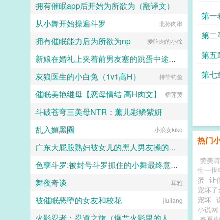
拥有催眠app后开始为所欲为（翻译文）
第一
从小舞开始操遍斗罗
白门楼汉化集团
北孙肉串
莉娅
第二
拥有催眠能力后为所欲为np
爱吃肉的小徐
第五
新娘在婚礼上夹着前男友塞的跳蛋中途忍不住喷水了
第七
灰狼医生的小白兔（1v1高H）
持竿钓鱼
二十三
催眠美艳继母【恋母情结 高H肉文】
榴莲黄
斗破苍穹三美母NTR：薰儿彩鳞紫妍
乱入媚黑圈
大芋泥啵啵
小浪女kiko
热门
广东大屁股熟妇被女儿的黑人男友操的浑身颤抖淫水喷满床单
赞美
色孽斗罗:被封号斗罗抓住的小舞最终意识重组成了玩偶
二十三
生一世
蛋
让
舞夜奇谈
lgcloveself
耳雅
宠坏了
被催眠恶堕的女友和校花
宠坏
jiuliang
小说网
火影忍者：忍道之旅（爆艹火影里的人妻熟女）
春夏