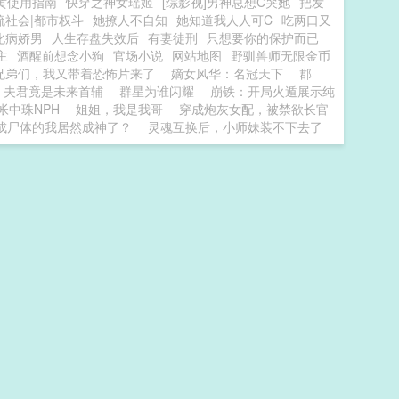
黄使用指南
快穿之神女瑶姬
[综影视]男神总想C哭她
把发
流社会|都市权斗
她撩人不自知
她知道我人人可C
吃两口又
化病娇男
人生存盘失效后
有妻徒刑
只想要你的保护而已
主
酒醒前想念小狗
官场小说
网站地图
野驯兽师无限金币
兄弟们，我又带着恐怖片来了
嫡女风华：名冠天下
郡
，夫君竟是未来首辅
群星为谁闪耀
崩铁：开局火遁展示纯
帐中珠NPH
姐姐，我是我哥
穿成炮灰女配，被禁欲长官
成尸体的我居然成神了？
灵魂互换后，小师妹装不下去了