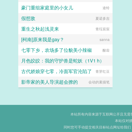
豪门重组家庭里的小女儿
途铃
假想敌
夏诺多吉
重生之秋起浅灵来
青珏宸宸
[柯南]原来我是gay？
sanna
七零下乡，农场多了位貌美小辣椒
酸齿
月色皎皎：我的守护兽是蛇妖（1V1 h）
古代娇娘穿七零，冷面军官沦陷了
暗黑猫妖
青芽红豆
影帝家的美人导演超会撩的
会动的素描笔
本站所有内容来源于互联网公开且无需登录
本站仅对
同时您可手动提交相关目标站点网址给我们