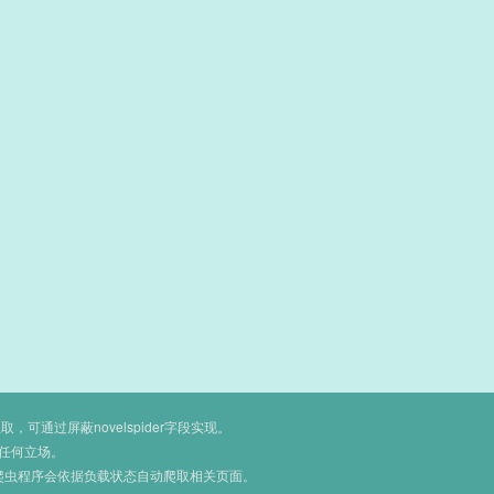
通过屏蔽novelspider字段实现。
任何立场。
爬虫程序会依据负载状态自动爬取相关页面。