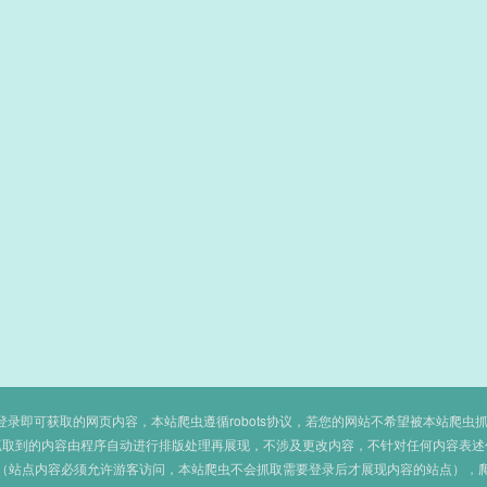
即可获取的网页内容，本站爬虫遵循robots协议，若您的网站不希望被本站爬虫抓取，可
抓取到的内容由程序自动进行排版处理再展现，不涉及更改内容，不针对任何内容表述
（站点内容必须允许游客访问，本站爬虫不会抓取需要登录后才展现内容的站点），