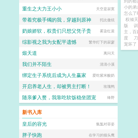
到的都
小的弟
重生之大力王小小
天空是寂寞
怎么了
带着究极手镯的我，穿越到原神
权倾
托比傲炫
版
奶娘娇软，权贵们只想父凭子贵
雾染红裳
主，百
度
刀
综影视之我为女配平遗憾
繁华灯下的寂寥
宠坏了
煅天道
离问天
我们并不陌生
清清小溪
绑定生子系统后成为人生赢家
爱吃紫米酸奶
开启养老人生，却被男主打断！
玫瑰鸭
随亲爹入赘，我靠吃软饭稳坐团宠
绛野
新书入库
皇后的容光
氤氲对容姿
胖子快跑
在学习的猫头鹰