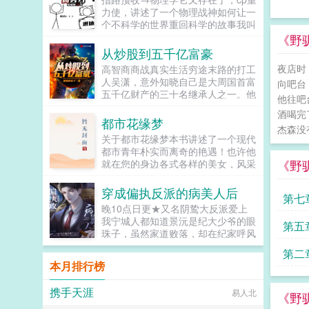
主角...
力使，讲述了一个物理战神如何让一
个不科学的世界重回科学的故事我叫
户川彻，面对枪林弹雨时我以为自己
《野驯
必死无疑，结果一睁眼来到了一个新
从炒股到五千亿富豪
世界。 这个世界社会安宁生...
夜店时
高智商商战真实生活穷途末路的打工
人吴潇，意外知晓自己是大周国首富
向吧台
五千亿财产的三十名继承人之一。他
他往吧
必须要依靠100万的启动资金，来创
酒喝完
造更多的财富，击败其他竞争者。...
都市花缘梦
杰森没
关于都市花缘梦本书讲述了一个现代
都市青年朴实而离奇的艳遇！也许他
《野驯
就在您的身边各式各样的美女，风采
不同的尤物，眼花缭乱的佳人都要与
您发生激烈的碰撞！当您看此书时，
穿成偏执反派的病美人后
第七
您会发现您就是这本书中的主人公！
晚10点日更★又名阴鸷大反派爱上
该书最大的特点就是情感真实细腻贴
我宁城人都知道景沅是纪大少爷的眼
第五
近人心，能够激发起您内心深处的强
珠子，虽然家道败落，却在纪家呼风
烈共鸣！！！...
唤雨。然而景沅却是个活脱脱的病秧
第二
子，一碰就碎，除了美貌一无是处。
本月排行榜
纪晏对景沅的偏爱招来许多人的嫉
妒。纪晏...
携手天涯
易人北
《野驯