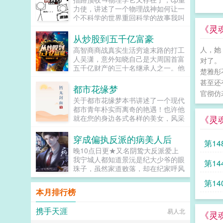
主角...
力使，讲述了一个物理战神如何让一
个不科学的世界重回科学的故事我叫
户川彻，面对枪林弹雨时我以为自己
《灵
必死无疑，结果一睁眼来到了一个新
从炒股到五千亿富豪
世界。 这个世界社会安宁生...
人，她
高智商商战真实生活穷途末路的打工
人吴潇，意外知晓自己是大周国首富
对了。
五千亿财产的三十名继承人之一。他
楚雅彤
必须要依靠100万的启动资金，来创
甚至还
造更多的财富，击败其他竞争者。...
都市花缘梦
官彻仿
关于都市花缘梦本书讲述了一个现代
都市青年朴实而离奇的艳遇！也许他
《灵
就在您的身边各式各样的美女，风采
不同的尤物，眼花缭乱的佳人都要与
您发生激烈的碰撞！当您看此书时，
穿成偏执反派的病美人后
第1
您会发现您就是这本书中的主人公！
晚10点日更★又名阴鸷大反派爱上
该书最大的特点就是情感真实细腻贴
我宁城人都知道景沅是纪大少爷的眼
第1
近人心，能够激发起您内心深处的强
珠子，虽然家道败落，却在纪家呼风
烈共鸣！！！...
唤雨。然而景沅却是个活脱脱的病秧
第1
子，一碰就碎，除了美貌一无是处。
本月排行榜
纪晏对景沅的偏爱招来许多人的嫉
妒。纪晏...
携手天涯
易人北
《灵