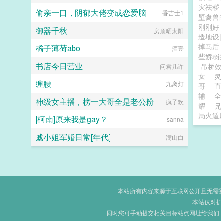
灾祛秽
偷亲一口，阴郁大佬变成恋爱脑
暗黑猫妖
香吉士1
壁禽兽
刚刚好
御器千秋
房顶晒太阳
造地设
掉马后
橘子薄荷abo
酒壹
些娇弱
书店今日营业
吊桥
问君几许
女
灵
缠腰
九离灯
哥
直
辅
全
神级女主播，榜一大哥全是老公粉
疯子欢
耀
兄
局火遁
[柯南]原来我是gay？
sanna
戚小姐军婚日常[年代]
满山白
本站所有内容来源于互联网公开且无需登录
本站仅对
同时您可手动提交相关目标站点网址给我们