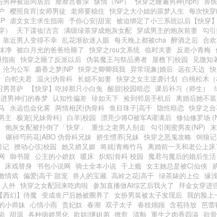
与男神被迫同居后
靡靡宫春深
纵情（NP）
快穿之睡遍男神(nph)
兽
户
樱照良宵|女师男徒
老师要稳住
快穿之大小姐的噩梦人生
每次快穿
P
虐文女主求生指南
予你心安|甜宠
被迫绑定了小三系统以后【快穿
穿）
天下谋妆|古言
满级绿茶穿成炮灰女配
穿成男主的炮灰前妻
勾引
靠近男人变得不幸
乱花渐欲迷人眼
每天晚上都被cha
醉酒之后
合欢
抹净
被白月光的爸爸给睡了
快穿之rou文系统
临时夫妻
反差小青梅
摄指南
快穿之睡了反派以后
伪装魔王与祭品勇者
屋檐下|校园
见微知
沦为公车
麝香之梦|NP
快穿之卿卿我我
异常现象|婚后
远在天边
快
白蛇夫君
温火|伪骨科
长媳不如妻
快穿之女主逆袭计划
白桃松木（
召男菩萨
【快穿】吃掉那只小白兔
酸甜|校园暗恋
课后补习（师生）
都进男神们的春梦
认知性偏差
珍如天下
捡到邻居手机后
离婚后她不装
马
永远也会化雾
两情相厌|伪骨科
鱼目珠子|高干
隐性暗恋
快穿之合
男主
极宠(兄妹骨科)
白羊|校园
漂亮少将O被军A灌满后
修仙修罗场 (N
）
炮灰女配被扑倒了「快穿」
重生之老男人别走
勾引闺蜜男友(NP)
末
1
碾碎芍药花|ABO 伪骨科兄妹
娇生惯养|兄妹
快穿之恶鬼攻略
饲狼记
日记
撩动心弦|校园
她又娇又媚
将就|青梅竹马
离婚前一天和老公上床
网
御书屋
公主的小娇奴
暖床
炽焰|骨科 校园
魔君与魔后的婚后生活
床戏替身
书包小说网
骑士全本小说
干上瘾
女主她总是被C|仙侠
激情戏
偏爱|高干 甜宠
兽人的宝藏
高岭之花|高干
绿茶婊的上位
缘浅
 人外
快穿之女配回来吃肉啦
参加直播做AI综艺后我火了
拜金女穿进
【西幻】侍魔
变成丧尸后她被圈养了
女扮男装被太子发现后
我的脸上
的小师妹
心情小雨
贵妃奴
春潮
双子太子
春枝嫋嫋
含苞待放
芭蕾
岗
甜源
各种病娇黑化
欺姐|继姐弟
撩愈
清釉
重生之肉香四溢
欲骨