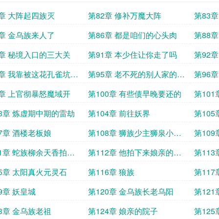
1章 大阵起四族灭
第82章 修补万魔大阵
第83
5章 金乌族来人了
第86章 都是咱们的心头肉
第88
0章 秘境入口的三大关
第91章 本少住让你走了吗
第92
4章 我靠被这花孔雀坑了
第95章 老不死的别人家的事
第96
你管得倒宽
8章 上官彻暴怒魔域开
第100章 有些债早晚要还的
第10
期了
03章 炼虚期中期的雷劫
第104章 前往妖界
第10
07章 酒楼老板娘
第108章 狮族少主狮泉小猪
第10
楚雅彤
11章 蛇族柳余天香拍卖
第112章 他拍下来娘亲的耳
第11
坠
15章 太阳真火元灵石
第116章 狼族
第117
9章 妖皇城
第120章 金乌族长老乌阳
第12
23章 金乌族老祖
第124章 娘亲的院子
第12