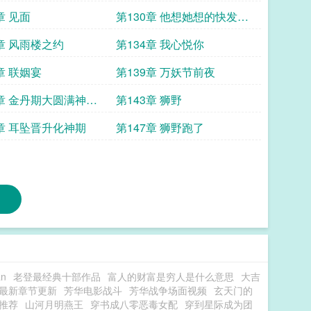
谈一谈
章 见面
第130章 他想她想的快发疯
了
3章 风雨楼之约
第134章 我心悦你
章 联姻宴
第139章 万妖节前夜
2章 金丹期大圆满神级
第143章 狮野
6章 耳坠晋升化神期
第147章 狮野跑了
n
老登最经典十部作品
富人的财富是穷人是什么意思
大吉
最新章节更新
芳华电影战斗
芳华战争场面视频
玄天门的
推荐
山河月明燕王
穿书成八零恶毒女配
穿到星际成为团