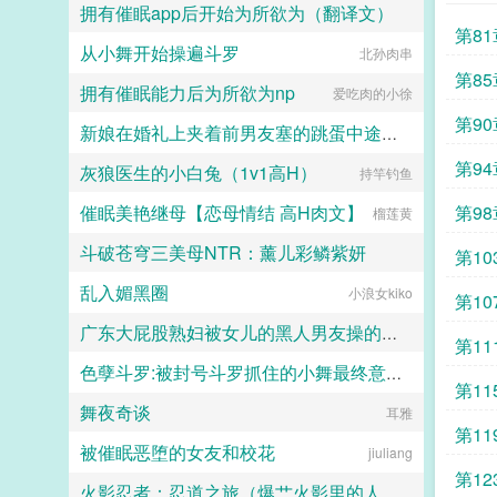
拥有催眠app后开始为所欲为（翻译文）
第8
从小舞开始操遍斗罗
白门楼汉化集团
北孙肉串
第8
拥有催眠能力后为所欲为np
爱吃肉的小徐
第9
新娘在婚礼上夹着前男友塞的跳蛋中途忍不住喷水了
第9
灰狼医生的小白兔（1v1高H）
持竿钓鱼
二十三
2
催眠美艳继母【恋母情结 高H肉文】
第9
榴莲黄
斗破苍穹三美母NTR：薰儿彩鳞紫妍
第1
乱入媚黑圈
大芋泥啵啵
小浪女kiko
第1
广东大屁股熟妇被女儿的黑人男友操的浑身颤抖淫水喷满床单
第1
色孽斗罗:被封号斗罗抓住的小舞最终意识重组成了玩偶
二十三
会
第1
舞夜奇谈
lgcloveself
耳雅
第11
被催眠恶堕的女友和校花
jiuliang
第1
火影忍者：忍道之旅（爆艹火影里的人妻熟女）