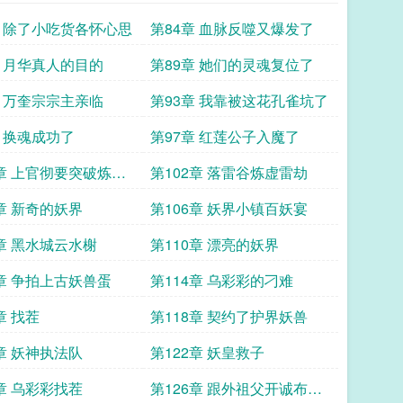
章 除了小吃货各怀心思
第84章 血脉反噬又爆发了
章 月华真人的目的
第89章 她们的灵魂复位了
章 万奎宗宗主亲临
第93章 我靠被这花孔雀坑了
章 换魂成功了
第97章 红莲公子入魔了
1章 上官彻要突破炼虚
第102章 落雷谷炼虚雷劫
5章 新奇的妖界
第106章 妖界小镇百妖宴
9章 黑水城云水榭
第110章 漂亮的妖界
3章 争拍上古妖兽蛋
第114章 乌彩彩的刁难
章 找茬
第118章 契约了护界妖兽
1章 妖神执法队
第122章 妖皇救子
5章 乌彩彩找茬
第126章 跟外祖父开诚布公