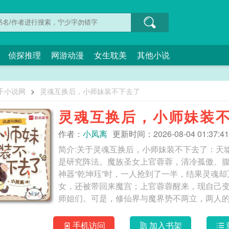
侦探推理
网游动漫
女生耽美
其他小说
千小说网
>
灵魂互换后，小师妹装不下去了
灵魂互换后，小师妹装
作者：
小凤离
更新时间：2026-08-04 01:37:41
简介:关于灵魂互换后，小师妹装不下去了：天
是研究阵法。魔族圣女上官蓉蓉，清冷孤傲、
神器“乾坤珏”时，一人抢到了一半，结果灵魂
女，还被带回来魔宫；上官蓉蓉醒来，现自己
师姐们。可是，修仙界与魔界势不两立，两人
的圣女突然变得沙雕搞怪，把魔尊上官彻气得
然毒舌腹黑，让大师兄赵浮云怀疑她中了邪。
手机访问
加入书架