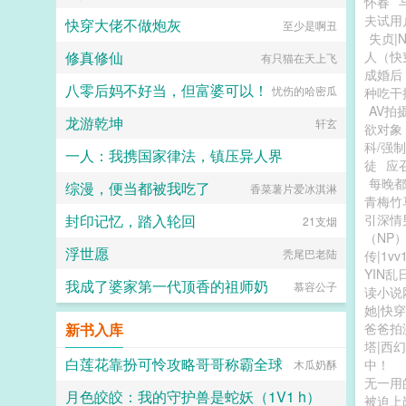
怀春
夫试用
快穿大佬不做炮灰
至少是啊丑
失贞|N
修真修仙
人（快
有只猫在天上飞
成婚后
八零后妈不好当，但富婆可以！
忧伤的哈密瓜
种吃干
AV拍
龙游乾坤
轩玄
欲对象
科/强制
一人：我携国家律法，镇压异人界
徒
应
每晚
综漫，便当都被我吃了
爱吃白豆粥的血尸大帝
香菜薯片爱冰淇淋
青梅竹
封印记忆，踏入轮回
引深情
21支烟
（NP
浮世愿
秃尾巴老陆
传|1vv
YIN乱
我成了婆家第一代顶香的祖师奶
慕容公子
读小说
她|快穿
新书入库
爸爸拍
塔|西幻
白莲花靠扮可怜攻略哥哥称霸全球
中！
木瓜奶酥
无一用
月色皎皎：我的守护兽是蛇妖（1V1 h）
被迫上