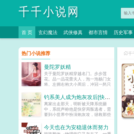
千千小说网
首 页
玄幻魔法
武侠修真
都市言情
历史军事
热门小说推荐
千
曼陀罗妖精
关于曼陀罗妖精穿越名门。步步莲
花。品一品花蕾夫人，泡一泡杨门女
将。左拥右抱大小周后，冲冠一怒只
为北国萧绰。学的是盖世神功，睡的
是极品女人。上征程！...
钓系美人成为炮灰攻后[快穿］
离家出走那天，明昕被天降系统砸
中，系统声称他是快穿局叛逃者，需
要到小世界中扮演炮灰攻，拯救那些
下场悲惨的主角受，为他们付出一切
哐哐撞大墙。明昕原本兴趣缺缺，直
今天也在为安稳退休而努力
到他见到拥有八块腹肌优美人鱼线的
指路预收→物理学它又存在了，cp重