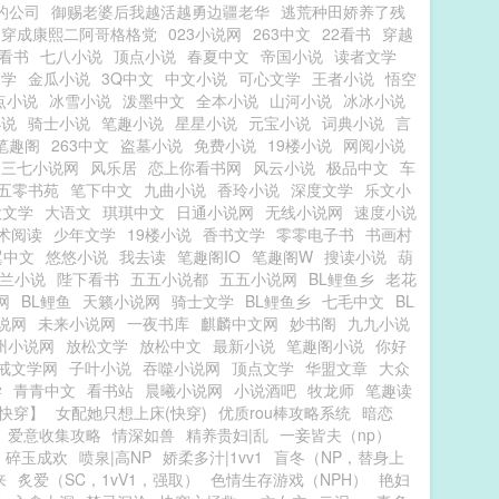
的公司
御赐老婆后我越活越勇边疆老华
逃荒种田娇养了残
穿成康熙二阿哥格格党
023小说网
263中文
22看书
穿越
看书
七八小说
顶点小说
春夏中文
帝国小说
读者文学
文学
金瓜小说
3Q中文
中文小说
可心文学
王者小说
悟空
点小说
冰雪小说
泼墨中文
全本小说
山河小说
冰冰小说
小说
骑士小说
笔趣小说
星星小说
元宝小说
词典小说
言
笔趣阁
263中文
盗墓小说
免费小说
19楼小说
网阅小说
三七小说网
风乐居
恋上你看书网
风云小说
极品中文
车
五零书苑
笔下中文
九曲小说
香玲小说
深度文学
乐文小
大文学
大语文
琪琪中文
日通小说网
无线小说网
速度小说
术阅读
少年文学
19楼小说
香书文学
零零电子书
书画村
翼中文
悠悠小说
我去读
笔趣阁IO
笔趣阁W
搜读小说
葫
兰小说
陛下看书
五五小说都
五五小说网
BL鲤鱼乡
老花
网
BL鲤鱼
天籁小说网
骑士文学
BL鲤鱼乡
七毛中文
BL
说网
未来小说网
一夜书库
麒麟中文网
妙书阁
九九小说
州小说网
放松文学
放松中文
最新小说
笔趣阁小说
你好
戒文学网
子叶小说
吞噬小说网
顶点文学
华盟文章
大众
学
青青中文
看书站
晨曦小说网
小说酒吧
牧龙师
笔趣读
快穿】
女配她只想上床(快穿)
优质rou棒攻略系统
暗恋
爱意收集攻略
情深如兽
精养贵妇|乱
一妾皆夫（np）
碎玉成欢
喷泉|高NP
娇柔多汁|1vv1
盲冬（NP，替身上
来
炙爱（SC，1vV1，强取）
色情生存游戏（NPH）
艳妇