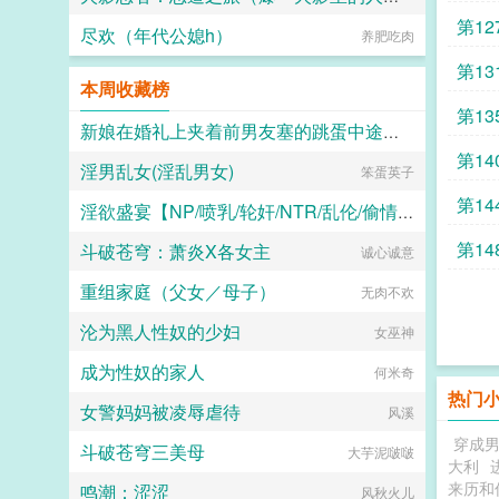
第1
尽欢（年代公媳h）
fnr8std27
养肥吃肉
第1
本周收藏榜
第1
新娘在婚礼上夹着前男友塞的跳蛋中途忍不住喷水了
第1
淫男乱女(淫乱男女)
笨蛋英子
二十三
第1
淫欲盛宴【NP/喷乳/轮奸/NTR/乱伦/偷情/换妻/迷奸】
第1
斗破苍穹：萧炎X各女主
水木生溪
诚心诚意
重组家庭（父女／母子）
无肉不欢
沦为黑人性奴的少妇
女巫神
成为性奴的家人
何米奇
热门
女警妈妈被凌辱虐待
风溪
穿成
斗破苍穹三美母
大芋泥啵啵
大利
来历和
鸣潮：涩涩
风秋火儿