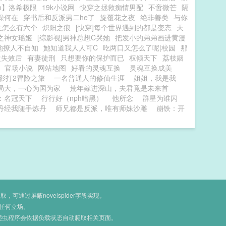
o】洛希极限
19k小说网
快穿之拯救痴情男配
不啻微芒
隔
操何在
穿书后和反派男二he了
旋覆花之夜
绝非善类
与你
主怎么有六个
炽阳之痕
[快穿]每个世界遇到的都是变态
天
之神女瑶姬
[综影视]男神总想C哭她
把发小的弟弟画进黄漫
她撩人不自知
她知道我人人可C
吃两口又怎么了呢|校园
那
盘失效后
有妻徒刑
只想要你的保护而已
权倾天下
荔枝姻
官场小说
网站地图
好看的灵魂互换
灵魂互换成美
影打2冒险之旅
一名普通人的修仙生涯
姐姐，我是我
局大，一心为国为家
荒年嫁进深山，夫君竟是未来首
：名冠天下
行行好（nph暗黑）
他所念
群星为谁闪
丹经我随手炼丹
师兄都是反派，唯有师妹沙雕
崩铁：开
通过屏蔽novelspider字段实现。
任何立场。
爬虫程序会依据负载状态自动爬取相关页面。