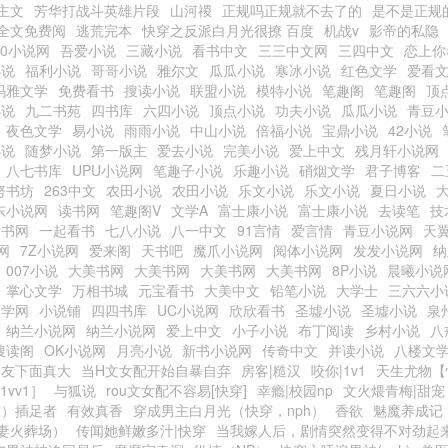
主文
芳华打战斗英雄片段
山河禝
正规吗正规就不去了的
是不是正规
全文免费阅
逃荒完本
快穿之反派白月光很撩 百度
机战v
影帝的私隐
00小说网
吾爱小说
三藏小说
看书中文
三三中文网
三四中文
恋上你
小说
福利小说
哥哥小说
雅尔文
瓜瓜小说
寒冰小说
红色文学
爱看
玛雅文学
免费看书
搜读小说
联盟小说
模特小说
笔趣阁
笔趣阁
顶
小说
九二书苑
四书库
六四小说
顶点小说
功夫小说
瓜瓜小说
青豆
夜色文学
易小说
雨雨小说
中山小说
倍福小说
宝鼎小说
42小说
小说
随梦小说
第一版主
爱去小说
完美小说
爱上中文
残月轩小说网
八七书库
UPU小说网
笔趣子小说
乐趣小说
硝烟文学
君子博客
二
努书坊
263中文
农田小说
农田小说
乐文小说
乐文小说
夏日小说
东小说网
读书网
笔趣阁V
文学A
富士康小说
富士康小说
去读笔
技
看书网
一起看书
七八小说
八一中文
91言情
爱言情
青豆小说网
天
网
7Z小说网
爱来阁
天书吧
魔爪小说网
阅体小说网
发发小说网
纳
007小说
大美书网
大美书网
大美书网
大美书网
8P小说
晨曦小说
掌心文学
万相书城
元宝看书
大美中文
铅笔小说
大学士
三六六小
文学网
小说铺
四四书库
UC小说网
欣欣看书
圣墟小说
圣墟小说
泉
纳兰小说网
纳兰小说网
爱上中文
小子小说
布丁阅读
乡村小说
八
搜读阁
OK小说网
月亮小说
新书小说网
传奇中文
并读小说
八楼文
朋友下面真大
当H文女配开始自暴自弃
房客|糙汉
咬你|1v1
天生尤物【
1vv1］
与狐说
rou文女配不容易[快穿]
幸瘾|校园np
文火煨青梅|甜宠
穿）插足者
有效真香
穿成男主白月光（快穿，nph）
香欲
魅魔养成记
妻火葬场）
传闻她鲜嫩多汁|快穿
当我嫁人后，剧情突然变得不对劲起