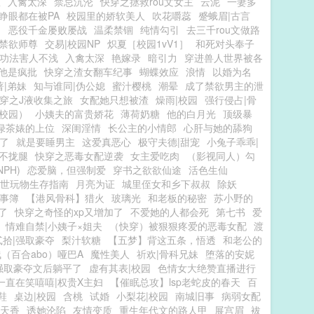
医
入禽太深
禁忌沉沦
快穿之拯救rou文女主
云泥
一妻多
睁眼都在被PA
校园里的娇软美人
吹花嚼蕊
蹙蛾眉|古言
】
恶役千金屡败屡战
温柔禁锢
纯情勾引
去三千rou文做路
禁欲师尊
交易|校园NP
炽夏［校园1vV1］
和死对头奉子
功法害人不浅
入禽太深
艳嫁录
暗引力
穿进兽人世界被各
他是疯批
快穿之渣女翻车纪事
蝴蝶效应
浪情
以婚为名
著|弟妹
知与谁同|伪公媳
蜜汁樱桃
潮晕
成了禁欲男主的泄
穿之J液收集之旅
女配她只想被渣
燥雨|校园
强行侵占|骨
校园）
小姨夫的富贵娇花
薄荷奶糖
他的白月光
顶级暴
绿茶婊的上位
深闺淫情
长公主的小情郎
心肝与她的舔狗
了
就是要睡男主
这爱真恶心
极守夫德|甜宠
小兔子乖乖|
不拢腿
快穿之恶毒女配逆袭
女主爱吃肉
（影视同人）勾
PH)
恋爱脑，但强制爱
穿书之欲欲仙途
活色生仙
世玩物生存指南
月亮为证
城里侄女和乡下叔叔
除妖
事簿
【港风骨科】猎火
玻璃光
和老板的秘密
苏小野的
了
快穿之奇怪的xp又增加了
不爱她的人都会死
第七书
爱
情难自禁|小姨子×姐夫
（快穿）被狠狠疼爱的恶毒女配
渡
贰拾|强取豪夺
梨汁软糖
【五梦】背这五条，悟透
和老公的
（百合abo）哑巴A
魔性美人
祈欢|骨科兄妹
堕落的安妮
强取豪夺文后躺平了
虚有其表|校园
色情女大绝赞直播进行
一直在笑嘻嘻|权贵X主妇
【催眠总攻】lsp老蛇皮的春天
百
鞋
桌边|校园
含桃
试婚
小梨花|校园
南城旧事
病弱女配
天香
诱她沦陷
友情变质
重生年代文的路人甲
展宫眉
袚