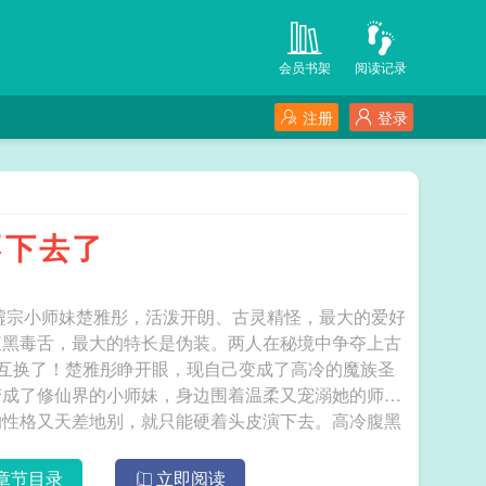
会员书架
阅读记录
注册
登录
不下去了
墟宗小师妹楚雅彤，活泼开朗、古灵精怪，最大的爱好
腹黑毒舌，最大的特长是伪装。两人在秘境中争夺上古
却互换了！楚雅彤睁开眼，现自己变成了高冷的魔族圣
变成了修仙界的小师妹，身边围着温柔又宠溺她的师兄
的性格又天差地别，就只能硬着头皮演下去。高冷腹黑
头疼，把左右护法整得怀疑人生。可爱开朗的小师妹突
两人一边互相坑害、互相拆台，一边寻找解开灵魂互换
章节目录
立即阅读