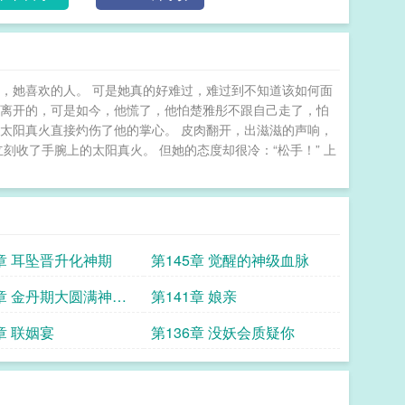
与魔界的惊天阴谋正在暗中酝酿，而她们的灵魂互换，
数…… 灵魂互换后，小师妹装不下去了
，她喜欢的人。 可是她真的好难过，难过到不知道该如何面
人离开的，可是如今，他慌了，他怕楚雅彤不跟自己走了，怕
太阳真火直接灼伤了他的掌心。 皮肉翻开，出滋滋的声响，
刻收了手腕上的太阳真火。 但她的态度却很冷：“松手！” 上
6章 耳坠晋升化神期
第145章 觉醒的神级血脉
2章 金丹期大圆满神级
第141章 娘亲
章 联姻宴
第136章 没妖会质疑你