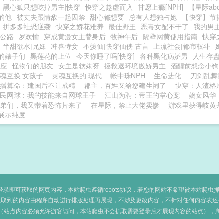
黑心狐只想吃掉男主|快穿
快穿之趁虚而入
甘愿上瘾[NPH]
【星际ab
的他
被丈夫跟情敌一起囚禁
甜心都想要
总有人想独占她
【快穿】节
拼多多社恐逆袭
快穿之娇花难养
最佳野王
恶毒女配不干了
我的男
|公路
岁欢愉
穿成黄漫女主替身后
牧神午后
隔壁网黄使用指南
快穿
半甜欲水|兄妹
冲喜侍妾
不羡仙|快穿仙侠 古言
上流社会|都市权斗
的婊子们
黑莲花的上位
今天你睡了吗[快穿]
各种黑化病娇男
人生存
效应
怪物们的朋友
女主是软妹呀
拯救退环境傲娇男主
酒醒前想念小狗
魂互换 女孩子
灵魂互换的 现代
帐中珠NPH
生命进化
刀剑乱舞
播算命：建国后不让成精
郡主，百姓又给您建生祠了
快穿：人渣格
民网球：我的技能来自网球王子
江山为聘：帝王的掌心宠
嫡女风华
弟们，我又带着恐怖片来了
在星际，禁止大佬卖惨
游戏里获得岐黄
展示纯度
即可获取的网页内容，本站爬虫遵循robots协议，若您的网站不希望被本站爬虫抓取，可
抓取到的内容由程序自动进行排版处理再展现，不涉及更改内容，不针对任何内容表述
（站点内容必须允许游客访问，本站爬虫不会抓取需要登录后才展现内容的站点），