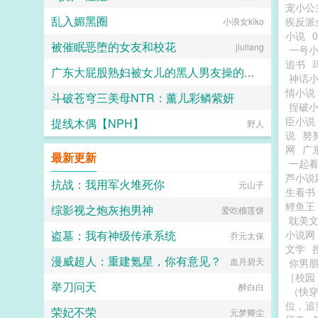
宠小公
乱入媚黑圈
疾反派
小浪女kiko
小说
被催眠恶堕的女友和校花
jiuliang
一号
追书
广东大屁股熟妇被女儿的黑人男友操的浑身颤抖淫水喷满床单
神话
情小说
斗破苍穹三美母NTR：薰儿彩鳞紫妍
二十三
捏破
臣小说
提线木偶【NPH】
大芋泥啵啵
野人
说
努
网
广
最新更新
一起
芦小说
抗战：我用军火堆死你
元山子
生看书
鲤鱼王
综影视之炮灰抱男神
爱吃榴莲饼
耽美
盗墓：我有神级传承系统
小说网
乔元太保
文学
漫威超人：重建氪星，你有意见？
血月碧天
你男
［校园 
举刀问天
醉白白
（快
位，追
荣妃不荣
元梦卿尘