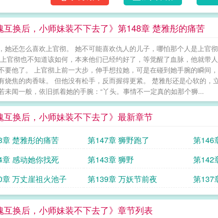
的方法。而她们不知道的是，一场涉及修仙界
恰好成了搅乱棋局的关键变
魂互换后，小师妹装不下去了》第148章 楚雅彤的痛苦
，她还怎么喜欢上官彻。 她不可能喜欢仇人的儿子，哪怕那个人是上官彻
 上官彻也不知道该如何，本来他们已经约好了，等觉醒了血脉，他就带
不要他了。 上官彻上前一大步，伸手想拉她，可是在碰到她手腕的瞬间，
有烧焦的肉香味。 但他没有松手，反而握得更紧。 楚雅彤还是心软的，立
若未闻一般，依旧抓着她的手腕：“丫头。事情不一定真的如那个狮...
魂互换后，小师妹装不下去了》最新章节
48章 楚雅彤的痛苦
第147章 狮野跑了
第14
44章 感动她你找死
第143章 狮野
第14
血脉
40章 万丈崖祖火池子
第139章 万妖节前夜
第137
魂互换后，小师妹装不下去了》章节列表