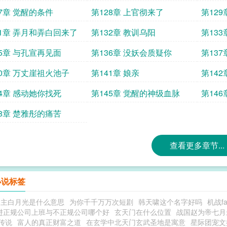
27章 觉醒的条件
第128章 上官彻来了
第129
31章 弄月和弄白回来了
第132章 教训乌阳
第13
35章 与孔宣再见面
第136章 没妖会质疑你
第137
40章 万丈崖祖火池子
第141章 娘亲
第14
血脉
44章 感动她你找死
第145章 觉醒的神级血脉
第14
48章 楚雅彤的痛苦
查看更多章节...
小说标签
男主白月光是什么意思
为你千千万万次短剧
韩天啸这个名字好吗
机战fa
进正规公司上班与不正规公司哪个好
玄天门在什么位置
战国赵为帝七月
传说
富人的真正财富之道
在玄学中北天门玄武圣地是寓意
星际团宠文