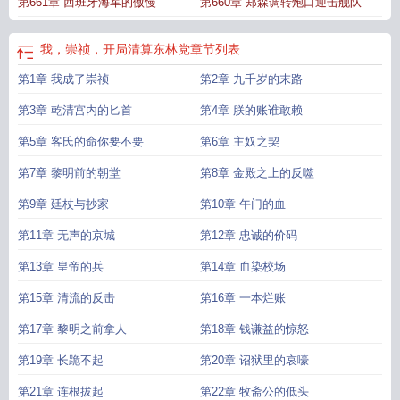
第661章 西班牙海军的傲慢
第660章 郑森调转炮口迎击舰队
我，崇祯，开局清算东林党
章节列表
第1章 我成了崇祯
第2章 九千岁的末路
第3章 乾清宫内的匕首
第4章 朕的账谁敢赖
第5章 客氏的命你要不要
第6章 主奴之契
第7章 黎明前的朝堂
第8章 金殿之上的反噬
第9章 廷杖与抄家
第10章 午门的血
第11章 无声的京城
第12章 忠诚的价码
第13章 皇帝的兵
第14章 血染校场
第15章 清流的反击
第16章 一本烂账
第17章 黎明之前拿人
第18章 钱谦益的惊怒
第19章 长跪不起
第20章 诏狱里的哀嚎
第21章 连根拔起
第22章 牧斋公的低头