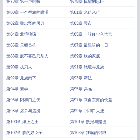
第78章 第一声呐喊
第79章 惊醒的忠臣
第80章 一个蚕农的眼泪
第81章 米价米价
第82章 魏忠贤的屠刀
第83章 罢市
第84章 北境狼嚎
第85章 一骑红尘入禁宫
第86章 天赐良机
第87章 最黑暗的一日
第88章 朕不罪己只杀人
第89章 朕的家底
第90章 执刀人
第91章 绝境与龙旗
第92章 龙旗南下
第93章 新法
第94章 新学
第95章 兵临
第96章 阳和口之伏
第97章 来自东海的钦差
第98章 屠杀与崩溃
第99章 阳和口大捷
第100章 海上之王
第101章 败报与赌徒
第102章 朕的好臣子
第103章 狂飙的饿狼