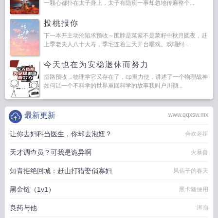
一颗心都扑在太子身上，太子有隐疾一事却忽地传遍整个...
投桃报你
下一本开主动沦陷求预收～围脖是菜紫不是菜籽中秋月圆夜，赶
上季老夫人八十大寿，季宅连着三天开台唱戏。戏唱到...
今天也在为安稳退休而努力
指路预收→物理学它又存在了，cp重力使，讲述了一个物理战神
如何让一个不科学的世界重回科学的故事我叫户川彻...
最新更新
www.qqxsw.mx
让你去妇科当医生，你却去泡妞？
合欢老祖
天才调查员？可我是诡异啊
火暴兽
知青拒绝回城：赶山打猎娶俏寡妇
风信子的春天
黑金链（1v1）
黑卡随便用
良药与他
洱南