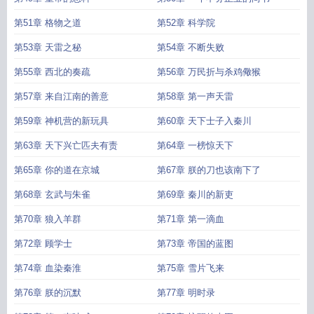
第51章 格物之道
第52章 科学院
第53章 天雷之秘
第54章 不断失败
第55章 西北的奏疏
第56章 万民折与杀鸡儆猴
第57章 来自江南的善意
第58章 第一声天雷
第59章 神机营的新玩具
第60章 天下士子入秦川
第63章 天下兴亡匹夫有责
第64章 一榜惊天下
第65章 你的道在京城
第67章 朕的刀也该南下了
第68章 玄武与朱雀
第69章 秦川的新吏
第70章 狼入羊群
第71章 第一滴血
第72章 顾学士
第73章 帝国的蓝图
第74章 血染秦淮
第75章 雪片飞来
第76章 朕的沉默
第77章 明时录