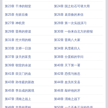
第23章 干净的朝堂
第24章 国之柱石可堪大用
第25章 先斩后奏
第26章 袁崇焕的来信
第27章 神机营
第28章 第一次实战演习
第29章 晋商的密谋
第30章 一份来自北方的密报
第31章 挖大明的根
第32章 晋商八大家
第33章 京师一日游
第34章 风雪夜归人
第37章 泼天的富贵
第38章 分蛋糕的学问
第39章 朝堂的余波
第40章 天下第一署
第41章 崇文门的血
第42章 恐慌与效忠
第43章 孙传庭的新政
第44章 血洗长安县
第45章 李自成的困境
第46章 敲碎他的牙
第47章 渭南之战上
第48章 渭南之战下
第49章 皇帝的恩科
第50章 一个不务正业的尚书