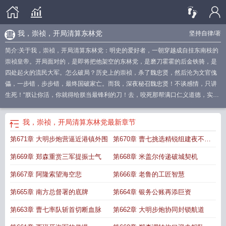
我，崇祯，开局清算东林党
坚持自律
/著
简介:关于我，崇祯，开局清算东林党：明史的爱好者，一朝穿越成自挂东南枝的
崇祯皇帝。开局面对的，是即将把他架空的东林党，是磨刀霍霍的后金铁骑，是
四处起火的流民大军。怎么破局？历史上的崇祯，杀了魏忠贤，然后沦为文官傀
儡，一步错，步步错，最终国破家亡。而我，深夜秘召魏忠贤！不谈感情，只讲
生死！“朕让你活，你就得给朕当最锋利的刀！去，咬死那帮满口仁义道德，实则
蛀空国库的伪君子！”于是，大明朝堂之上，最凶恶的九千岁，成了皇帝手中最忠
诚的恶犬。抄家！杀人！练新军！开海禁！攀科技！当东林的头颅滚滚落地，当
我，崇祯，开局清算东林党
最新章节
晋商的财富充盈国库，当大明的舰队纵横四海，当燧枪的硝烟笼罩世界……朕才
第671章 大明步炮营逼近港镇外围
第670章 曹七挑选精锐组建夜不收
现，这龙椅，坐起来原来这么舒服！朕，崇祯，不求流芳百世，只求在我的时
代，龙旗所指，皆为大明国土！
开局清算东林党
我崇祯开局清算东林党
开局清
骑探
第669章 郑森重赏三军提振士气
第668章 米盖尔传递破城契机
算东林党的
朕开局抄了东林党
我崇祯开局清算东林党 在线
我崇祯开局清算东
林党最新章节列表
崇祯开局血洗东林党
开局清算东林党在线免费阅读
穿越我是
第667章 阿隆索望海空悲
第666章 老鲁的工匠智慧
崇祯帝
我崇祯要爆打全球
第665章 南方总督署的底牌
第664章 银务公账再添巨资
第663章 曹七率队斩首切断血脉
第662章 大明步炮协同封锁航道