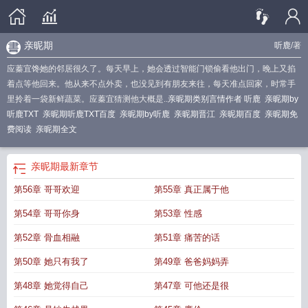
亲昵期
听鹿
/著
应蓁宜馋她的邻居很久了。每天早上，她会透过智能门锁偷看他出门，晚上又掐
着点等他回来。他从来不点外卖，也没见到有朋友来往，每天准点回家，时常手
里拎着一袋新鲜蔬菜。应蓁宜猜测他大概是..
亲昵期类别言情作者 听鹿
亲昵期by
听鹿TXT
亲昵期听鹿TXT百度
亲昵期by听鹿
亲昵期晋江
亲昵期百度
亲昵期免
费阅读
亲昵期全文
亲昵期
最新章节
第56章 哥哥欢迎
第55章 真正属于他
第54章 哥哥你身
第53章 性感
第52章 骨血相融
第51章 痛苦的话
第50章 她只有我了
第49章 爸爸妈妈弄
第48章 她觉得自己
第47章 可他还是很