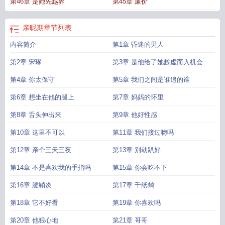
第46章 是她先越界
第45章 廉价
亲昵期
章节列表
内容简介
第1章 昏迷的男人
第2章 宋琢
第3章 是他给了她趁虚而入机会
第4章 你太保守
第5章 我们之间是谁追的谁
第6章 想坐在他的腿上
第7章 妈妈的怀里
第8章 舌头伸出来
第9章 他好性感
第10章 这里不可以
第11章 我们接过吻吗
第12章 亲个三天三夜
第13章 别动趴好
第14章 不是喜欢我的手指吗
第15章 你会吃不下
第16章 腱鞘炎
第17章 千纸鹤
第18章 它不好看
第19章 你喜欢吗
第20章 他狠心地
第21章 哥哥