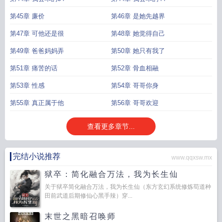
第45章 廉价
第46章 是她先越界
第47章 可他还是很
第48章 她觉得自己
第49章 爸爸妈妈弄
第50章 她只有我了
第51章 痛苦的话
第52章 骨血相融
第53章 性感
第54章 哥哥你身
第55章 真正属于他
第56章 哥哥欢迎
查看更多章节...
完结小说推荐
www.qqxsw.mx
狱卒：简化融合万法，我为长生仙
关于狱卒简化融合万法，我为长生仙（东方玄幻系统修炼苟道种
田前武道后期修仙心黑手辣）穿...
末世之黑暗召唤师