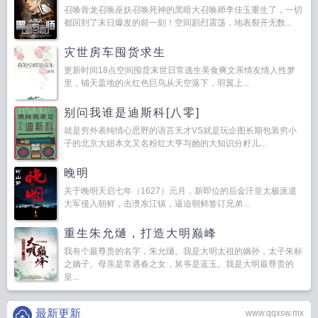
召唤骨龙召唤巫妖召唤死神的黑暗大召唤师李佳玉重生了，一切
都回到了末日爆发的前一刻！空间剧烈震荡，地表裂开无数...
灾世房车囤货求生
更新时间18点空间囤货末世日常逃生美食爽文亲情友情人性梦
里，铺天盖地的火红色巨鸟从天空落下，羽翼上...
别问我谁是迪斯科[八零]
就是穷外表纯情心思野的语言天才VS就是玩企图长期包装穷小
子的北京大妞本文又名粉红大亨与她的大知识分籽儿...
晚明
关于晚明天启七年（1627）元月，新即位的后金汗皇太极派遣
大军侵入朝鲜，击溃东江镇，逼迫朝鲜签订兄弟...
重生朱允熥，打造大明巅峰
我有个最尊贵的名字，朱允熥。我是大明太祖的嫡孙，太子朱标
之嫡子。母亲是常遇春之女，舅爷是蓝玉。我是大明最尊贵的
皇...
最新更新
www.qqxsw.mx