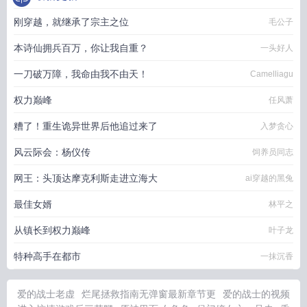
刚穿越，就继承了宗主之位
毛公子
本诗仙拥兵百万，你让我自重？
一头好人
一刀破万障，我命由我不由天！
Camelliagu
权力巅峰
任风萧
糟了！重生诡异世界后他追过来了
入梦贪心
风云际会：杨仪传
饲养员同志
网王：头顶达摩克利斯走进立海大
ai穿越的黑兔
最佳女婿
林平之
从镇长到权力巅峰
叶子龙
特种高手在都市
一抹沉香
爱的战士老虚
烂尾拯救指南无弹窗最新章节更
爱的战士的视频