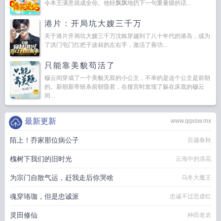
令本王满意就成全你。他轻飘飘地扔下一句重量级的话...
港片：开局坑大嫂三千万
关于港片开局坑大嫂三千万沈栋穿越到了八十年代的港岛，成为
了洪门屯门扛把子波叔的左右手，激活了善功...
只能靠美貌苟活了
穆云间穿成了一个美貌无双的小公主，不幸的是这个公主是前朝
的。新朝新帝斩杀前朝昏君，在搜宫时发现了躲在床底的穆云
间...
最新更新
www.qqxsw.mx
陌上！乔家那位病公子
百越春秋
槐树下我们的旧时光
云海中的浪花
为宗门自散气运，赶我走后你哭啥
乌冬大魔王
魂穿珞珈，但是忠诚派
忠诚不过恐虐红
灵田修仙
种田老农