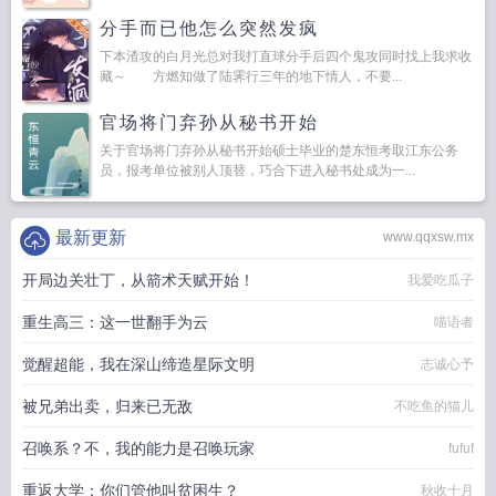
分手而已他怎么突然发疯
下本渣攻的白月光总对我打直球分手后四个鬼攻同时找上我求收
藏～ 方燃知做了陆霁行三年的地下情人，不要...
官场将门弃孙从秘书开始
关于官场将门弃孙从秘书开始硕士毕业的楚东恒考取江东公务
员，报考单位被别人顶替，巧合下进入秘书处成为一...
最新更新
www.qqxsw.mx
开局边关壮丁，从箭术天赋开始！
我爱吃瓜子
重生高三：这一世翻手为云
喵语者
觉醒超能，我在深山缔造星际文明
志诚心予
被兄弟出卖，归来已无敌
不吃鱼的猫儿
召唤系？不，我的能力是召唤玩家
fufuf
重返大学：你们管他叫贫困生？
秋收十月