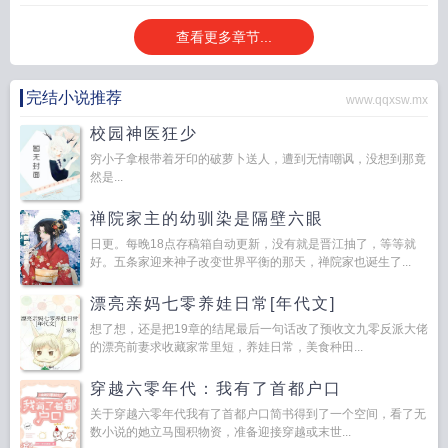
查看更多章节...
完结小说推荐
www.qqxsw.mx
校园神医狂少
穷小子拿根带着牙印的破萝卜送人，遭到无情嘲讽，没想到那竟
然是...
禅院家主的幼驯染是隔壁六眼
日更。每晚18点存稿箱自动更新，没有就是晋江抽了，等等就
好。五条家迎来神子改变世界平衡的那天，禅院家也诞生了...
漂亮亲妈七零养娃日常[年代文]
想了想，还是把19章的结尾最后一句话改了预收文九零反派大佬
的漂亮前妻求收藏家常里短，养娃日常，美食种田...
穿越六零年代：我有了首都户口
关于穿越六零年代我有了首都户口简书得到了一个空间，看了无
数小说的她立马囤积物资，准备迎接穿越或末世...