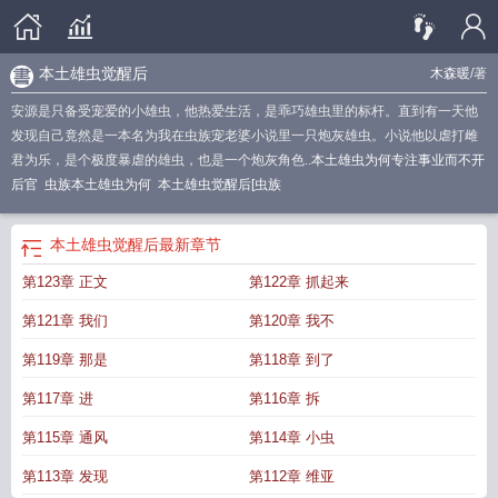
本土雄虫觉醒后
木森暖
/著
安源是只备受宠爱的小雄虫，他热爱生活，是乖巧雄虫里的标杆。直到有一天他
发现自己竟然是一本名为我在虫族宠老婆小说里一只炮灰雄虫。小说他以虐打雌
君为乐，是个极度暴虐的雄虫，也是一个炮灰角色..
本土雄虫为何专注事业而不开
后官
虫族本土雄虫为何
本土雄虫觉醒后[虫族
本土雄虫觉醒后
最新章节
第123章 正文
第122章 抓起来
第121章 我们
第120章 我不
第119章 那是
第118章 到了
第117章 进
第116章 拆
第115章 通风
第114章 小虫
第113章 发现
第112章 维亚