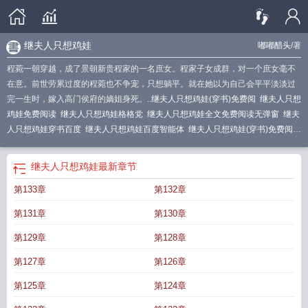
继夫人只想鸡娃
嘟嘟醋头
/著
程菀一朝穿越，成了景朝新贵程家的一名庶女。程家子女成群，对一个庶女毫不
在意。前世劳累过度的程菀也不争宠，只想躺平。就在她以为自己会平平淡淡过
完一生时，嫁入高门侯府的嫡姐身死。..
继夫人只想鸡娃(穿书)免费阅
继夫人只想
鸡娃免费阅读
继夫人只想鸡娃格格党
继夫人只想鸡娃全文免费阅读无弹窗
继夫
人只想鸡娃穿书百度
继夫人只想鸡娃百度智能体
继夫人只想鸡娃(穿书)免费阅读
最新章节更新时间
继夫人只想鸡娃百度免费阅读
继夫人只想鸡娃
最新章节
第133章
第132章
第131章
第130章
第129章
第128章
第127章
第126章
第125章
第124章