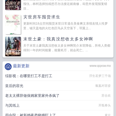
报仇，林柯选择拍戏想尽办法接近姬南修，却意外发现报复错
目...
灾世房车囤货求生
更新时间18点空间囤货末世日常逃生美食爽文亲情友情人性梦
里，铺天盖地的火红色巨鸟从天空落下，羽翼上...
末世土豪：我真没想收太多女神啊
关于末世土豪我真没想收太多女神啊简介末世降临，所有人类都
得到一年的时间能量，能量耗尽，就会死亡。...
最新更新
www.qqxsw.mx
综影视：在哪里打工不是打工
浮生若梦三千场
皇后的容光
氤氲对容姿
老太太裸辞做保姆家里家外杀疯了
苏合欢
与其纸上
开瓶拳头
四合院：被新婚夜娄晓娥盯上了
麦左