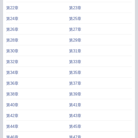
第22章
第23章
第24章
第25章
第26章
第27章
第28章
第29章
第30章
第31章
第32章
第33章
第34章
第35章
第36章
第37章
第38章
第39章
第40章
第41章
第42章
第43章
第44章
第45章
第46章
第47章