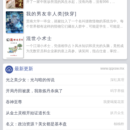
开了一家中医诊所混的风生水起，没有内卷，没有996，...
我的男友非人类[快穿]
赏南大学一毕业，就被拉入了一个名叫拯救怪物的系统当中。每
个世界都有这样的怪物它们藏在人群中，可能是学生，可能是...
混世小术士
一个江湖小术士，凭借相学占卜风水知识和灵光的头脑，竟然成
为无数官员和企业家的座上高参。谈笑间，指点仕途，掌控...
最新更新
www.qqxsw.mx
光之美少女：光与暗的传说
深红真理
开局丹田被废，我靠炼丹杀疯了
码字养猫
吞神至尊
我要喝菊花茶
从金土灵根开始证道长生
妖月众生
名义：政治资源？美女都是基本盘
柚柚柃