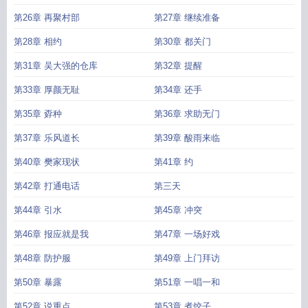
第26章 再聚村部
第27章 继续准备
第28章 相约
第30章 都关门
第31章 吴大强的仓库
第32章 提醒
第33章 厚颜无耻
第34章 还手
第35章 孬种
第36章 求助无门
第37章 乐风道长
第39章 酸雨来临
第40章 樊家现状
第41章 约
第42章 打通电话
第三天
第44章 引水
第45章 冲突
第46章 报应就是我
第47章 一场好戏
第48章 防护服
第49章 上门拜访
第50章 暴露
第51章 一唱一和
第52章 说重点
第53章 煮饺子