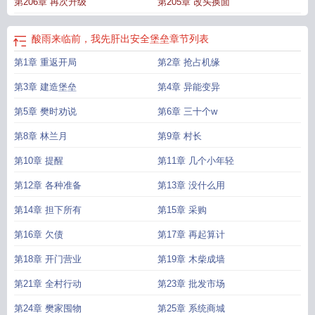
第206章 再次升级
第205章 改头换面
酸雨来临前，我先肝出安全堡垒
章节列表
第1章 重返开局
第2章 抢占机缘
第3章 建造堡垒
第4章 异能变异
第5章 樊时劝说
第6章 三十个w
第8章 林兰月
第9章 村长
第10章 提醒
第11章 几个小年轻
第12章 各种准备
第13章 没什么用
第14章 担下所有
第15章 采购
第16章 欠债
第17章 再起算计
第18章 开门营业
第19章 木柴成墙
第21章 全村行动
第23章 批发市场
第24章 樊家囤物
第25章 系统商城