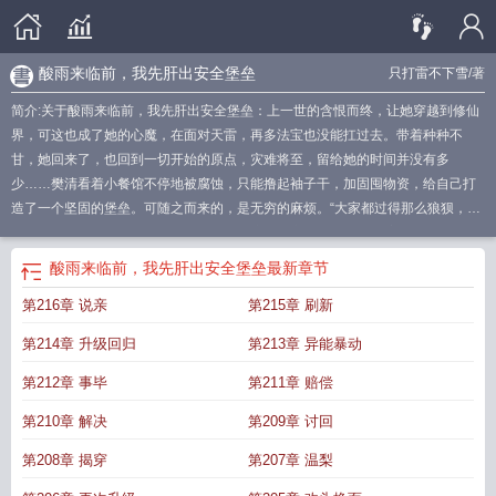
酸雨来临前，我先肝出安全堡垒
只打雷不下雪
/著
简介:关于酸雨来临前，我先肝出安全堡垒：上一世的含恨而终，让她穿越到修仙
界，可这也成了她的心魔，在面对天雷，再多法宝也没能扛过去。带着种种不
甘，她回来了，也回到一切开始的原点，灾难将至，留给她的时间并没有多
少……樊清看着小餐馆不停地被腐蚀，只能撸起袖子干，加固囤物资，给自己打
造了一个坚固的堡垒。可随之而来的，是无穷的麻烦。“大家都过得那么狼狈，凭
什么你还可以过得如此自在？识相的就把这餐馆交出来…”樊清端着一杯热腾腾的
咖啡，倚靠在餐馆门口。看着眼前这些狼狈又贪婪的人，眉眼含笑，语气极是温
酸雨来临前，我先肝出安全堡垒
最新章节
柔，“说的有道理，我也没有阻止你们来抢夺，能动手就别在那里逼逼……”
第216章 说亲
第215章 刷新
第214章 升级回归
第213章 异能暴动
第212章 事毕
第211章 赔偿
第210章 解决
第209章 讨回
第208章 揭穿
第207章 温梨