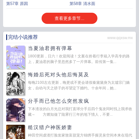
第57章 原因
第58章 清水面
查看更多章节...
完结小说推荐
www.qqxsw.mx
当夏油君拥有弹幕
1800更新，日六！欢迎阅读！文案在拎着行李箱入学高专的路
上，夏油君的脑子里忽然多了一片弹幕。前传第一集...
悔婚后死对头他后悔莫及
每晚2100左右更新，晚更或不更会请假秦黛黛身为太墟宗门嫡
女，自幼与天之骄子的岑望定下婚约。十余年间，她...
分手而已他怎么突然发疯
下本渣攻的白月光总对我打直球分手后四个鬼攻同时找上我求收
藏～ 方燃知做了陆霁行三年的地下情人，不要...
糙汉猎户神医娇妻
种田空间虐渣打脸发家致富甜宠方锦绣手握灵泉空间本来在现代