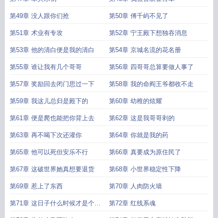
第49章 没人跟你们抢
第50章 傅千屿不见了
第51章 术业有专攻
第52章 宁王殿下想独吞消息
第53章 他的清白便是我的清白
第54章 京城名流的花名册
第55章 谁让我有几个哥哥
第56章 四哥哥总算要做人事了
第57章 奖励回去闭门思过一下
第58章 我的命阎王爷都收不走
第59章 我这儿总归是殿下的
第60章 幼稚的炫耀
第61章 便是爬也能把你背上去
第62章 这是我哥哥剥的
第63章 再不喝下次还灌你
第64章 你就是我的药
第65章 他可以死但安乐不行
第66章 真要成为原住民了
第67章 这破世界她真想要退货
第68章 小世界稳定性下降
第69章 惹上了东西
第70章 人肉防火墙
第71章 这日子什么时候才是个头
第72章 红线系魂