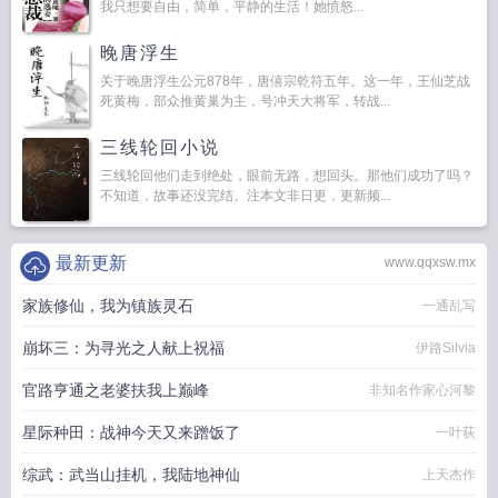
我只想要自由，简单，平静的生活！她愤怒...
晚唐浮生
关于晚唐浮生公元878年，唐僖宗乾符五年。这一年，王仙芝战
死黄梅，部众推黄巢为主，号冲天大将军，转战...
三线轮回小说
三线轮回他们走到绝处，眼前无路，想回头。那他们成功了吗？
不知道，故事还没完结。注本文非日更，更新频...
最新更新
www.qqxsw.mx
家族修仙，我为镇族灵石
一通乱写
崩坏三：为寻光之人献上祝福
伊路Silvia
官路亨通之老婆扶我上巅峰
非知名作家心河黎
星际种田：战神今天又来蹭饭了
一叶荻
综武：武当山挂机，我陆地神仙
上天杰作