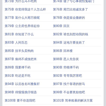
啊
第73章 为什么马不吃肉
第74章 做了亏心事就怕鬼敲门
第75章 你觉得我这个人怎么样
第76章 尾巴比他诚实多了
第77章 装什么大尾巴狼呢
第78章 倒是挺会撒娇的
第79章 公主府也养得起你
第80章 回京
第81章 你知道了什么
第82章 谁也别想动我的钱
第83章 人间百态
第84章 这地方要改姓了
第85章 挂羊头卖狗肉
第86章 回本楼
第87章 偷鸡不成蚀把米
第88章 恶人先告状
第89章 我要傅千屿
第90章 劳模傅千屿
第91章 吃还是不吃
第92章 哥哥我厉害吧
第94章 以后改名叫雅集轩
第97章 找个靠谱的驸马
第98章 得慢慢挑仔细选
第99章 不会要奖励他吧
第100章 要不你选我吧
第101章 简单粗暴的解决方案