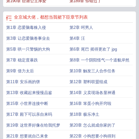
第190章 臣谢公主厚爱
第189章 你错过了
全京城大佬，都想当我裙下臣
章节列表
第1章 恋爱脑毒株入侵
第2章 呵男人
第3章 让恋爱脑卷事业去
第4章 汪
第5章 哄一只警惕的大狗
第6章 尾巴 摇得更欢了 jpg
第7章 稳定度暴跌
第8章 一个阴阳怪气一个道貌岸然
第9章 借力太后
第10章 触发三人合作任务
第11章 安乐画的饼
第12章 塑料联盟组成
第13章 收藏起来慢慢品鉴
第14章 义卖现场各显神通
第15章 小世界连接中断
第16章 笨蛋小狗开窍啦
第17章 殿下可以亲自来吗
第18章 极乐净土
第19章 这世界好像在给我托梦
第20章 怎么就成你家的了
第21章 想要就自己来拿
第22章 小狗想要小狗得到