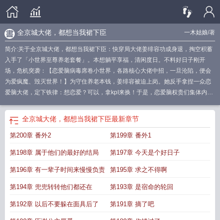
全京城大佬，都想当我裙下臣
一木姑娘
/著
简介:关于全京城大佬，都想当我裙下臣：快穿局大佬姜绯容功成身退，掏空积蓄
入手了「小世界至尊养老套餐」。本想躺平享福，清闲度日。不料好日子刚开
场，危机突袭：【恋爱脑病毒席卷小世界，各路核心大佬中招，一旦沦陷，便会
为爱疯魔、毁灭世界！】为守住养老本钱，姜绯容被迫上岗。她反手拿捏一众恋
爱脑大佬，定下铁律：想恋爱？可以，拿kpI来换！于是，恋爱脑权贵们集体内
卷：高冷太子勤于朝政，纨绔王爷修身律己，少年将军浴血封神，心机权臣伏案
无休……全员禁欲搞事业。后来，四海升平，海晏河清。众大佬捧着赫赫功绩，
全京城大佬，都想当我裙下臣
最新章节
满心忐忑：“现在，能看看我了吗？”姜绯容微笑，魔鬼言：“业绩达标了吗？明年
第200章 番外2
第199章 番外1
规划做了吗？”“都没有？那还不滚——去——加——班！”而暗处。那个未被毒株
感染、却平等给所有情敌挖坑的忠犬（阴湿）暗卫，终于走到光下：“主子……”
第198章 属于他们的最好的结局
第197章 今天是个好日子
“我比他们都乖，比他们好用。”“您，也看看我，好不好？”
全京城都想扒我的马甲
墨九言
全京城都想嫁给我马甲施釉
我是全京城大佬的团宠
全京城大佬都想娶
第196章 有一辈子时间来慢慢负责
第195章 求之不得啊
我
全京城都想扒我马甲txt
全京城都在等我扑街免费阅读
全京城都想扒我马
第194章 兜兜转转他们都还在
第193章 是宿命的轮回
甲
全城大佬都想当我爹
第192章 以后不要躲在面具后了
第191章 摘了吧