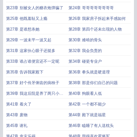
第23章 别被女人的糖衣炮弹骗了
第24章 哥哥哥哥哥哥哥哥
第25章 他既羞耻又上瘾
第26章 我家房子拆起来手感如何
第27章 是谁想杀她
第28章 第四个还未出现的人物
第29章 一波未平一波又起
第30章 难啃的骨头
第31章 这家伙心眼子还挺多
第32章 我会负责的
第33章 谁占谁便宜还不一定呢
第34章 碰瓷专业户
第35章 告诉我家殿下
第36章 拳头就是硬道理
第37章 好个伶牙俐齿的病秧子
第38章 那是你们自己的问题
第39章 我这后院是养了两只小狗
第40章 狗眼看人低
吗
第41章 着火了
第42章 一个都不能少
第43章 废物
第44章 殿下就是福星
第45章 谢礼
第46章 瞌睡了有人送枕头
第47章 幸灾乐祸
第48章 我很喜欢霍将军