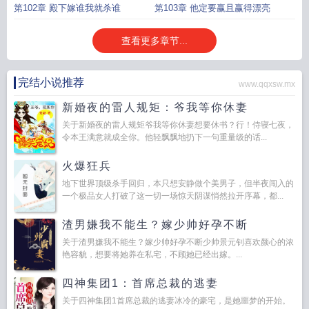
第102章 殿下嫁谁我就杀谁
第103章 他定要赢且赢得漂亮
查看更多章节...
完结小说推荐
www.qqxsw.mx
新婚夜的雷人规矩：爷我等你休妻
关于新婚夜的雷人规矩爷我等你休妻想要休书？行！侍寝七夜，
令本王满意就成全你。他轻飘飘地扔下一句重量级的话...
火爆狂兵
地下世界顶级杀手回归，本只想安静做个美男子，但半夜闯入的
一个极品女人打破了这一切一场惊天阴谋悄然拉开序幕，都...
渣男嫌我不能生？嫁少帅好孕不断
关于渣男嫌我不能生？嫁少帅好孕不断少帅景元钊喜欢颜心的浓
艳容貌，想要将她养在私宅，不顾她已经出嫁。...
四神集团1：首席总裁的逃妻
关于四神集团1首席总裁的逃妻冰冷的豪宅，是她噩梦的开始。