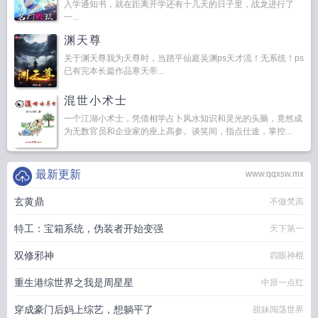
入学通知书，就在距离开学还有十几天的日子里，战龙进行了
一...
渊天尊
关于渊天尊我为天尊时，当踏平仙庭吴渊ps天才流！无系统！ps
已有完本长篇作品寒天帝...
混世小术士
一个江湖小术士，凭借相学占卜风水知识和灵光的头脑，竟然成
为无数官员和企业家的座上高参。谈笑间，指点仕途，掌控...
最新更新
www.qqxsw.mx
玄黄鼎
不做梵高
特工：宝箱系统，伪装者开始变强
天下第一
双修邪神
四眼神棍
重生港综世界之我是周星星
中原一点红
穿成豪门后妈上综艺，想躺平了
甜妹闯荡世界