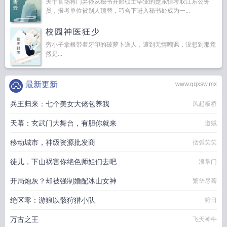
关于官场将门弃孙从秘书开始硕士毕业的楚东恒考取江东公务
员，报考单位被别人顶替，巧合下进入秘书处成为一...
校园神医狂少
穷小子拿根带着牙印的破萝卜送人，遭到无情嘲讽，没想到那竟
然是...
最新更新
www.qqxsw.mx
兵王归来：七个美女大佬包养我
风起板桥
天幕：玄武门大舞台，有胆你就来
道贼
移动城市，神级资源批发商
括弧笑笑
徒儿，下山祸害你绝色师姐们去吧
浪掌门
开局炮灰？却被强制婚配冰山女神
繁华尽蓦
绝区零：游狼以骸狩猎小队
狩日
万古之王
飞天神牛