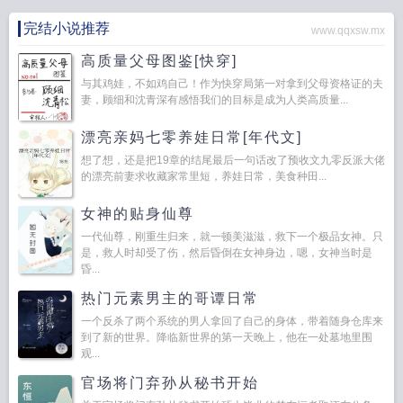
完结小说推荐
www.qqxsw.mx
高质量父母图鉴[快穿]
与其鸡娃，不如鸡自己！作为快穿局第一对拿到父母资格证的夫
妻，顾细和沈青深有感悟我们的目标是成为人类高质量...
漂亮亲妈七零养娃日常[年代文]
想了想，还是把19章的结尾最后一句话改了预收文九零反派大佬
的漂亮前妻求收藏家常里短，养娃日常，美食种田...
女神的贴身仙尊
一代仙尊，刚重生归来，就一顿美滋滋，救下一个极品女神。只
是，救人时却受了伤，然后昏倒在女神身边，嗯，女神当时是
昏...
热门元素男主的哥谭日常
一个反杀了两个系统的男人拿回了自己的身体，带着随身仓库来
到了新的世界。降临新世界的第一天晚上，他在一处墓地里围
观...
官场将门弃孙从秘书开始