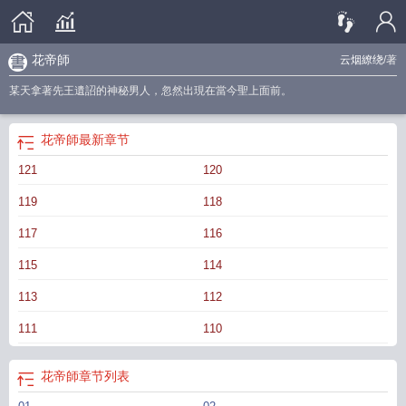
花帝師
云烟繚绕
/著
某天拿著先王遺詔的神秘男人，忽然出現在當今聖上面前。
花帝師
最新章节
121
120
119
118
117
116
115
114
113
112
111
110
花帝師
章节列表