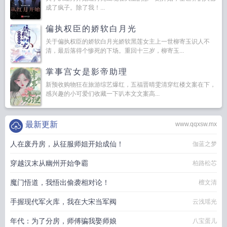
成了疯子。除了我！...
偏执权臣的娇软白月光
关于偏执权臣的娇软白月光娇软黑莲女主上一世柳寄玉识人不
清，最后落得个惨死的下场。重回十三岁，柳寄玉...
掌事宫女是影帝助理
新预收购物狂在旅游综艺爆红，五福晋晴雯清穿红楼文案在下，
感兴趣的小可爱们收藏一下叭本文文案高...
最新更新
www.qqxsw.mx
人在废丹房，从征服师姐开始成仙！
伽蓝之梦
穿越汉末从幽州开始争霸
柏路松芯
魔门悟道，我悟出偷袭相对论！
檀文清
手握现代军火库，我在大宋当军阀
云浅瑶光
年代：为了分房，师傅骗我娶师娘
八宝蛋儿