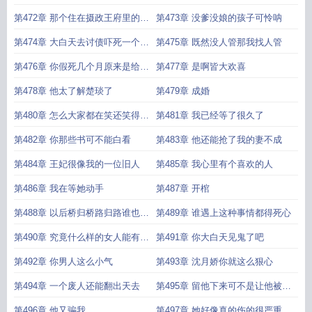
第472章 那个住在摄政王府里的女
第473章 没爹没娘的孩子可怜呐
人
第474章 大白天去讨债吓死一个算
第475章 既然没人管那我找人管
一个
第476章 你假死几个月原来是给楚
第477章 是啊皆大欢喜
琰生孩子去了
第478章 他太了解楚琰了
第479章 成婚
第480章 怎么大家都在笑还笑得这
第481章 我已经等了很久了
么开心
第482章 你那些书可不能白看
第483章 他还能抢了我的妻不成
第484章 王妃很像我的一位旧人
第485章 我心里有个喜欢的人
第486章 我在等她动手
第487章 开棺
第488章 以后桥归桥路归路谁也不
第489章 谁遇上这种事情都得死心
欠谁了
第490章 究竟什么样的女人能有这
第491章 你大白天见鬼了吧
么好的福气
第492章 你男人这么小气
第493章 沈月娇你就这么狠心
第494章 一个废人还能翻出天去
第495章 留他下来可不是让他被人
欺负的
第496章 他又骗我
第497章 她好像真的伤的很严重