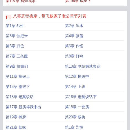
第197章 辉煌成家
第196章 成全下
八零恶妻换亲，带飞败家子老公
章节列表
第1章 烈性
第2章 浑水
第3章 蚀把米
第4章 骇俗
第5章 归位
第6章 作怪
第7章 三条腿
第8章 打鸣
第9章 姐姐们
第10章 刚结婚就失踪
第11章 撕破上
第12章 撕破中
第13章 撕破下
第14章 上班
第15章 老莫谈话
第16章 老莫谈话下
第17章 新房得我来出
第18章 一套房
第19章 摊牌
第20章 杨梅
第21章 知味
第1章 烈性