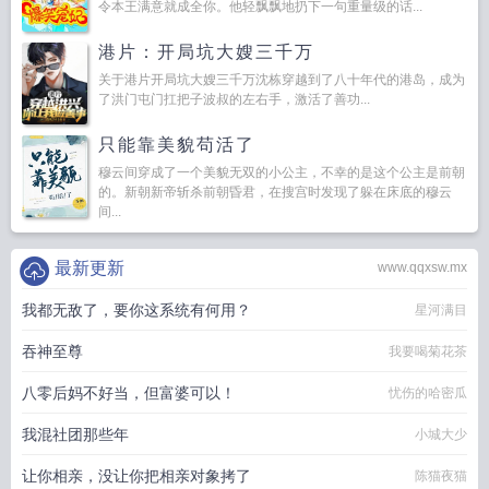
令本王满意就成全你。他轻飘飘地扔下一句重量级的话...
港片：开局坑大嫂三千万
关于港片开局坑大嫂三千万沈栋穿越到了八十年代的港岛，成为
了洪门屯门扛把子波叔的左右手，激活了善功...
只能靠美貌苟活了
穆云间穿成了一个美貌无双的小公主，不幸的是这个公主是前朝
的。新朝新帝斩杀前朝昏君，在搜宫时发现了躲在床底的穆云
间...
最新更新
www.qqxsw.mx
我都无敌了，要你这系统有何用？
星河满目
吞神至尊
我要喝菊花茶
八零后妈不好当，但富婆可以！
忧伤的哈密瓜
我混社团那些年
小城大少
让你相亲，没让你把相亲对象拷了
陈猫夜猫