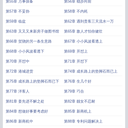
第55章 万事俱备
第56章 稳步向前
第57章 不妥协
第58章 不内耗
第59章 临盆
第62章 遇到贵客三天流水一万
第63章 又又又来新房子做图书馆
第65章 敌人才怕你健壮
第66章 贺骁的另一条生意路
第67章 小小风波看透上
第68章 小小风波看透下
第69章 开怼上
第70章 开怼中
第71章 开怼下
第72章 港城进货
第74章 成长路上的垫脚石而已上
第75章 成长路上的垫脚石而已下
第76章 生几个好
第77章 洋客人
第79章 巧合
第81章 姜先进不解之处
第82章 靓女不忍耐
第84章 想做好事要考虑好
第85章 新商机上
第86章 新商机中
第88章 专利问题解决上