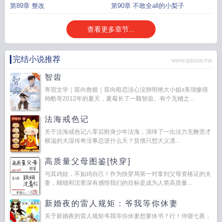
第89章 整改
第90章 不敢全all的小梨子
查看更多章节...
完结小说推荐
www.qqxsw.mx
智齿
寄宿文学｜双向救赎｜双向暗恋没心没肺明艳大小姐x美强惨痞
帅酷哥2012年的夏天，夏莓长了一颗智齿。有个无稽之...
法海戒色记
关于法海戒色记八零后附身少年法海，演绎了一出法力无鞭歪才
横溢的大湿传奇没事总逆什么天？贫僧只想大义凛...
高质量父母图鉴[快穿]
与其鸡娃，不如鸡自己！作为快穿局第一对拿到父母资格证的夫
妻，顾细和沈青深有感悟我们的目标是成为人类高质量...
新婚夜的雷人规矩：爷我等你休妻
关于新婚夜的雷人规矩爷我等你休妻想要休书？行！侍寝七夜，