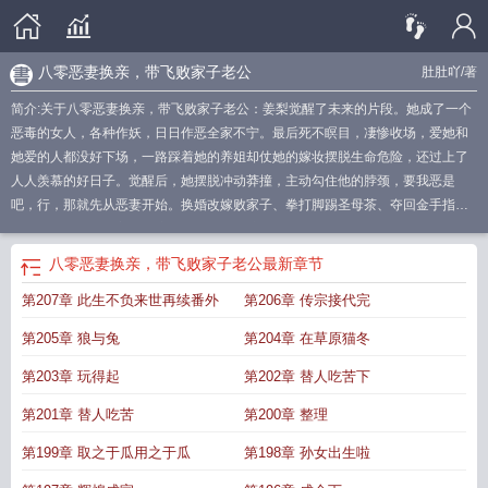
八零恶妻换亲，带飞败家子老公
肚肚吖
/著
简介:关于八零恶妻换亲，带飞败家子老公：姜梨觉醒了未来的片段。她成了一个
恶毒的女人，各种作妖，日日作恶全家不宁。最后死不瞑目，凄惨收场，爱她和
她爱的人都没好下场，一路踩着她的养姐却仗她的嫁妆摆脱生命危险，还过上了
人人羡慕的好日子。觉醒后，她摆脱冲动莽撞，主动勾住他的脖颈，要我恶是
吧，行，那就先从恶妻开始。换婚改嫁败家子、拳打脚踢圣母茶、夺回金手指另
辟蹊径走自己的致富路！这辈子，她会保护好所有爱她的人。八零年代好，八零
年代妙，八零年代的姜梨呱呱叫，致富不靠卖粮不开厂，搞药膳、针灸美容、先
八零恶妻换亲，带飞败家子老公
最新章节
挣它个万元户当当。钱有了，败家子丈夫得调教了。可袖子刚撸起来，败家子丈
第207章 此生不负来世再续番外
第206章 传宗接代完
夫一把揽过去塞到怀里暖手：”想教训我，开个口就好。“姜梨：不是、我还没开始
教呢，怎么就开始把她当祖宗先供上了？
第205章 狼与兔
第204章 在草原猫冬
第203章 玩得起
第202章 替人吃苦下
第201章 替人吃苦
第200章 整理
第199章 取之于瓜用之于瓜
第198章 孙女出生啦