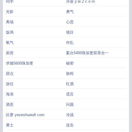
同学
兴奋 ji le 2 c o m
光影
勇气
离场
心思
饭局
项目
氧气
作乱
厨房
案台5400珠加更双章合一
求饶5600珠加更
秘密
甜点
旅程
放任
红酒
海浪
谎言
酒意
问题
比赛 yeseshuwu6 com
冷战
勇士
连击