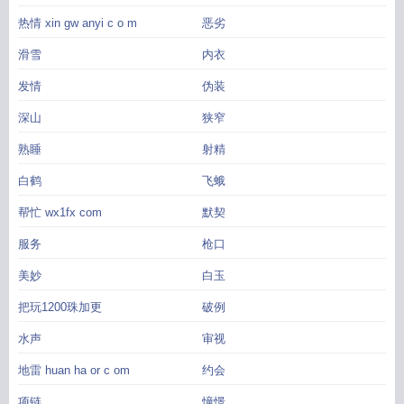
热情 xin gw anyi c o m
恶劣
滑雪
内衣
发情
伪装
深山
狭窄
熟睡
射精
白鹤
飞蛾
帮忙 wx1fx com
默契
服务
枪口
美妙
白玉
把玩1200珠加更
破例
水声
审视
地雷 huan ha or c om
约会
项链
憧憬