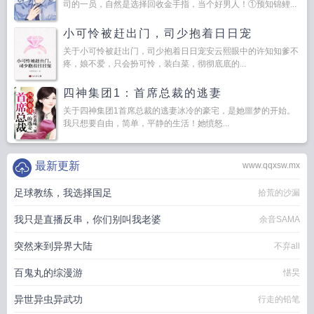
司的一员，自然是选择回收金手指，当个好男人！①预知锦鲤...
小可怜被赶出门，司少抱着日日宠
关于小可怜被赶出门，司少抱着日日宠安云熙眼中的许知知爹不
疼，娘不爱，只会扮可怜，装白菜，彻彻底底的...
四神集团1：首席总裁的逃妻
关于四神集团1首席总裁的逃妻冰冷的豪宅，是她噩梦的开始。
我只想要自由，简单，平静的生活！她愤怒...
最新更新
www.qqxsw.mx
足球教练，我选择国足
拾荒的沙漏
我只是直播反串，你们别叫我老婆
余音SAMA
突然来到异界大陆
不弃all
百鬼丸的综漫游
愖旲
异世异虫异武功
行走的铅笔