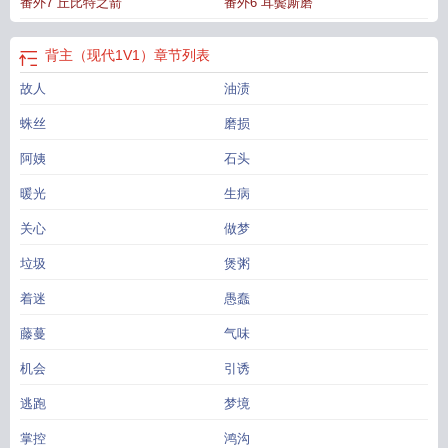
番外7 丘比特之箭
番外6 耳鬓厮磨
背主（现代1V1）
章节列表
故人
油渍
蛛丝
磨损
阿姨
石头
暖光
生病
关心
做梦
垃圾
煲粥
着迷
愚蠢
藤蔓
气味
机会
引诱
逃跑
梦境
掌控
鸿沟