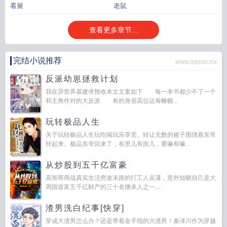
看展
老鼠
查看更多章节...
完结小说推荐
www.qqxsw.mx
反派幼崽拯救计划
我在异世界基建求预收本文文案如下 每一本书都少不了一个
和主角作对的大反派 有的身居高位运筹帷幄...
玩转极品人生
关于玩转极品人生玩吃喝玩乐享受。转让无数的裙子围绕着东哥
转起来。极品东哥回来了，有里儿有面儿，要嘛有嘛...
从炒股到五千亿富豪
高智商商战真实生活穷途末路的打工人吴潇，意外知晓自己是大
周国首富五千亿财产的三十名继承人之一...
渣男洗白纪事[快穿]
穿成大渣男怎么办？还是带着金手指的大渣男！秦泽川作为穿越