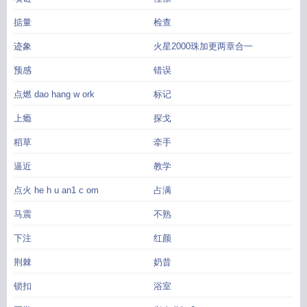
掂量
检查
迹象
火星2000珠加更两章合一
预感
错误
点燃 dao hang w ork
标记
上瘾
探戈
稻草
牵手
逼近
教学
点火 he h u an1 c om
占满
马震
不熟
下注
红颜
荆棘
奶昔
锁扣
浴室