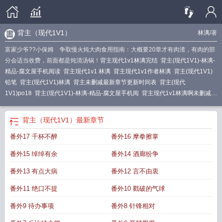
背主（现代1V1）
林漓
/著
富家少爷??小保姆 争取慢火炖大肉食用指南：大概要20章才有肉渣，有肉的部
分会适当收费，前面都是炖清汤锅！
背主现代1v1林漓完结
背主(现代1V1)-林漓-
精品-腐文屋手机阅读
背主现代1v1 林漓
背主现代1v1作者林漓
背主(现代1V1)
铅笔
背主(现代1V1)林漓
背主未删减最新章节更新时间表
背主(现代
1V1)po18
背主(现代1V1)-林漓-精品-腐文屋手机阅
背主现代1v1林漓啊未删减全
文
背主(现代1V1)_林漓_肉色屋
背主之影
背主 免费阅读未删减版
背主在线阅
读
背主全文在线阅读
背得在线阅读
背主(现代1V1) 作者林漓
背主现代1v1作者
背主（现代1V1）
最新章节
淋漓
背ver
背粄
番外17 千杯不醉
番外16 摩拳擦掌
番外15 绰绰有余
番外14 酒廊纷争
番外13 有点大病
番外12 言不由衷
番外11 绝口不提
番外10 戳破的气球
番外9 待办事项
番外8 针锋相对