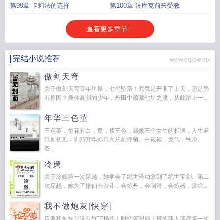
第99章 卡莉法的选择
第100章 汉库克前来受教
查看更多章节...
完结小说推荐
www.qqxsw.mx
傲剑天穹
关于傲剑天穹百年星祭，七星坠落！究竟是开罪了上天，还是另
有原因？身体羸弱的少年，丹田中蕴藏七星之魂，从此踏上一...
年华三色堇
三色堇，每花有白，黄，紫三色，就像三个女生的相遇，人生若
只如初见，刹那芳华亦只为片刻停留。白筱筱，灵气，纯净。
爸...
冷嫣
关于冷嫣第一次穿越，她学会了绝世轻功拿到了绝世宝剑。第二
次穿越，她为了修仙去奋斗，会炼丹，会制符，会炼器，没啥...
我不做炮灰[快穿]
反派和炮灰是没有好下场的！时空管理局上班的新人裴彦第一次