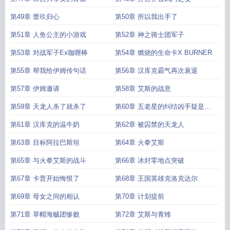
第49章 蕾玖归心
第50章 所以我出手了
第51章 人鱼公主的小游戏
第52章 神之骑士团军子
第53章 对战军子Ex咖喱棒
第54章 燃烧的生命卡X BURNER
第55章 帮我给伊姆传句话
第56章 汉库克霸气再次衰退
第57章 伊姆邀请
第58章 艾斯的战意
第59章 天龙人杀了就杀了
第60章 五老星的纠结凶手疑是夜
枫
第61章 汉库克的温牛奶
第62章 被囚禁的天龙人
第63章 目标阿拉巴斯坦
第64章 火拳艾斯
第65章 与火拳艾斯的战斗
第66章 冰封零地点突破
第67章 卡普开始悔恨了
第68章 王国英雄克洛克达尔
第69章 母女之间的相认
第70章 计划提前
第71章 草帽海贼团惨败
第72章 艾斯与青雉