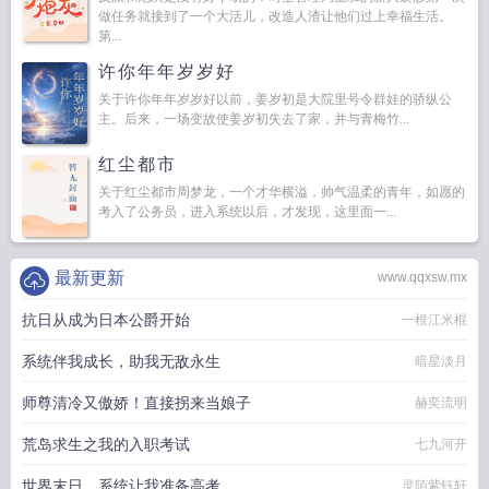
做任务就接到了一个大活儿，改造人渣让他们过上幸福生活。
第...
许你年年岁岁好
关于许你年年岁岁好以前，姜岁初是大院里号令群娃的骄纵公
主。后来，一场变故使姜岁初失去了家，并与青梅竹...
红尘都市
关于红尘都市周梦龙，一个才华横溢，帅气温柔的青年，如愿的
考入了公务员，进入系统以后，才发现，这里面一...
最新更新
www.qqxsw.mx
抗日从成为日本公爵开始
一根江米棍
系统伴我成长，助我无敌永生
暗星淡月
师尊清冷又傲娇！直接拐来当娘子
赫奕流明
荒岛求生之我的入职考试
七九河开
世界末日，系统让我准备高考
灵陌紫钰轩