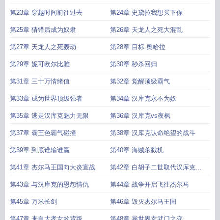
第23章 穿越时间前往过去
第24章 史黛拉我想买下你
第25章 猜错后成为奴隶
第26章 天龙人之死大混乱
第27章 天龙人之死轰动
第28章 目标 奥哈拉
第29章 妮可欧尔比雅
第30章 秒杀回归
第31章 三十万情绪值
第32章 觉醒顶级霸气
第33章 成为世界顶级强者
第34章 汉库克永不为奴
第35章 逃走汉库克魅力无限
第36章 汉库克vs夜枫
第37章 霸王色霸气碰撞
第38章 汉库克认命绝望的战斗
第39章 到底谁输谁赢
第40章 海贼杀戮机
第41章 杰尔马王国向大炎宣战
第42章 白胡子二世取代汉库克成
为七武海
第43章 与汉库克的恩怨情仇
第44章 战争开启飞往杰尔马
第45章 万米长剑
第46章 毁灭杰尔马王国
第47章 来自大孝女的背叛
第48章 异世界玄武门之变