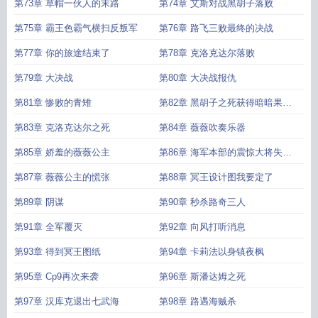
第73章 草帽一伙人的末路
第74章 艾斯对战黑胡子落败
第75章 霸王色霸气横扫反叛军
第76章 路飞三败最终的决战
第77章 你的旅途结束了
第78章 克洛克达尔落败
第79章 大决战
第80章 大决战报仇
第81章 惨败的青雉
第82章 黑胡子之死获得暗暗果实
之力
第83章 克洛克达尔之死
第84章 薇薇吹奏乐器
第85章 娇羞的薇薇公主
第86章 海军本部的震惊大将失败
了
第87章 薇薇公主的慌张
第88章 冥王设计图我要定了
第89章 阴谋
第90章 秒杀路奇三人
第91章 全军覆灭
第92章 向风打听消息
第93章 得到冥王图纸
第94章 卡莉法以身镇夜枫
第95章 Cp9再次来袭
第96章 斯潘达姆之死
第97章 汉库克退出七武海
第98章 路遇海贼杀