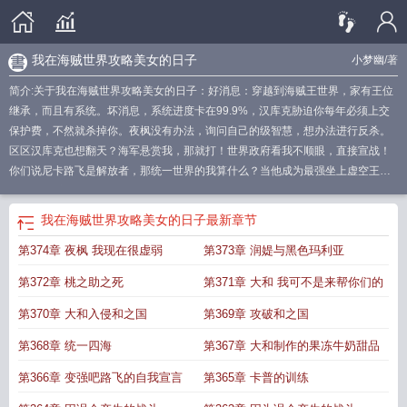
我在海贼世界攻略美女的日子
小梦幽
/著
简介:关于我在海贼世界攻略美女的日子：好消息：穿越到海贼王世界，家有王位
继承，而且有系统。坏消息，系统进度卡在99.9%，汉库克胁迫你每年必须上交
保护费，不然就杀掉你。夜枫没有办法，询问自己的级智慧，想办法进行反杀。
区区汉库克也想翻天？海军悬赏我，那就打！世界政府看我不顺眼，直接宣战！
你们说尼卡路飞是解放者，那统一世界的我算什么？当他成为最强坐上虚空王座
时。“凡王之血，必以剑终！”
我在海贼世界做游侠笔趣阁
我在海贼世界做游侠爱
看书吧
我在海贼世界开发app
我在海贼世界四处游荡
我在海贼世界攻略美女的
我在海贼世界攻略美女的日子
最新章节
日子 作者小梦幽
我在海贼世界做游侠
我在海贼世界无敌
我在海贼世界做游侠
第374章 夜枫 我现在很虚弱
第373章 润媞与黑色玛利亚
第八区
我在海贼世界捡属
我在海贼世界当渣男
我在海贼世界攻略美女的日子无
删减
第372章 桃之助之死
第371章 大和 我可不是来帮你们的
第370章 大和入侵和之国
第369章 攻破和之国
第368章 统一四海
第367章 大和制作的果冻牛奶甜品
第366章 变强吧路飞的自我宣言
第365章 卡普的训练