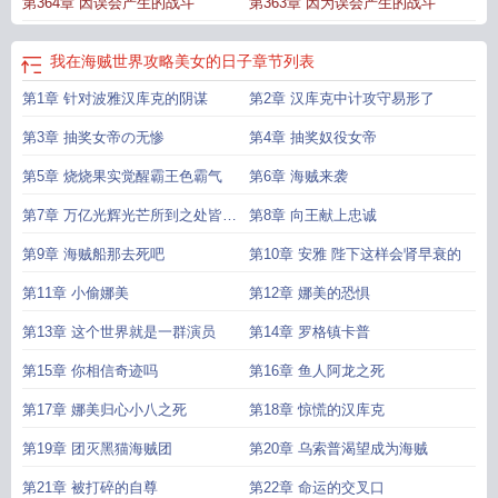
第364章 因误会产生的战斗
第363章 因为误会产生的战斗
我在海贼世界攻略美女的日子
章节列表
第1章 针对波雅汉库克的阴谋
第2章 汉库克中计攻守易形了
第3章 抽奖女帝の无惨
第4章 抽奖奴役女帝
第5章 烧烧果实觉醒霸王色霸气
第6章 海贼来袭
第7章 万亿光辉光芒所到之处皆为
第8章 向王献上忠诚
国土
第9章 海贼船那去死吧
第10章 安雅 陛下这样会肾早衰的
第11章 小偷娜美
第12章 娜美的恐惧
第13章 这个世界就是一群演员
第14章 罗格镇卡普
第15章 你相信奇迹吗
第16章 鱼人阿龙之死
第17章 娜美归心小八之死
第18章 惊慌的汉库克
第19章 团灭黑猫海贼团
第20章 乌索普渴望成为海贼
第21章 被打碎的自尊
第22章 命运的交叉口