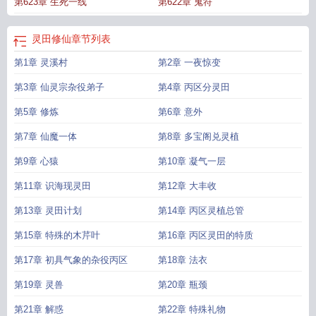
第623章 生死一线
第622章 鬼符
灵田修仙
章节列表
第1章 灵溪村
第2章 一夜惊变
第3章 仙灵宗杂役弟子
第4章 丙区分灵田
第5章 修炼
第6章 意外
第7章 仙魔一体
第8章 多宝阁兑灵植
第9章 心猿
第10章 凝气一层
第11章 识海现灵田
第12章 大丰收
第13章 灵田计划
第14章 丙区灵植总管
第15章 特殊的木芹叶
第16章 丙区灵田的特质
第17章 初具气象的杂役丙区
第18章 法衣
第19章 灵兽
第20章 瓶颈
第21章 解惑
第22章 特殊礼物