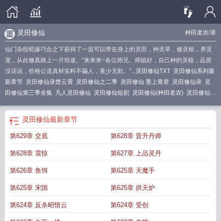
灵田修仙
种田老农
/著
仙门杂役机缘巧合之下获得了一亩可以带在身上的灵田，种灵草，修灵根，养灵
宠，从此修真路上一片坦途。“来来来~各位师兄、师姐好，自己种的灵植，品质
没话说，价格公道真材实料不骗人，童少无欺。”...
灵田修仙TXT
灵田修仙系列最
新章节
灵田修仙录楚云霄
灵田修仙之二季
灵田修仙 墨上青君
灵田修仙录
灵
田修仙第三季全集
凡人灵田修仙
灵田修仙短剧
灵田修仙(种田老农)
灵田修仙杂
役逆袭动漫
灵田修仙杂役
灵田修仙之一亩灵田修长生短剧
灵田修仙杂役逆袭第
二季
灵田修仙动漫
灵田修仙第二季大结局
灵田修仙之一陈平
灵田修仙动漫全
灵田修仙
最新章节
集
陈平灵田修仙
灵田修仙200集免费全集
灵田修仙之一亩灵田修长生
灵田修
第629章 交底
第628章 晋升丹师
仙动漫免费观看
灵田修仙坐忘长生石尹笔趣阁
灵田修仙杂役逆袭
灵田修仙一亩
灵田修长生
灵田修仙金灵稻七星宗
灵田修仙200集全集播放
灵田修仙200集全
第628章 震惊
第627章 上品灵丹
集
灵田修仙勤能补拙
灵田修仙之一亩灵田修长生第二季
散修靠1亩灵田修仙
灵
田修仙陈平
灵田修仙种田老农
灵田修仙一口气看完
灵田修仙秦铭
灵田修仙第
第626章 鱼饵
第625章 天魔手
二季全集
第625章 宋国
第625章 拱天炉
第624章 反杀昭惜云
第624章 受创