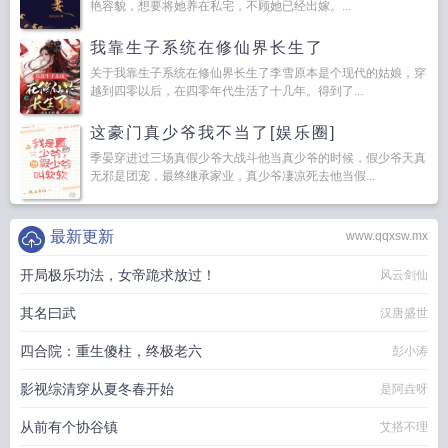
艳容貌，想要将她养在私宅，不顾她已经出嫁。...
我靠生子系统在修仙界长生了
关于我靠生子系统在修仙界长生了李雪原本是个现代的姑娘，穿
越到四零以后，在四零年代生活了十几年。得到了...
这豪门真少爷我不当了[娱乐圈]
季晏穿进过三场真假少爷大战斗他当真少爷的时候，假少爷天真
无邪是团宠，最终继承家业，真少爷凄凉死去他当假...
最新更新
www.qqxsw.mx
开局极乐功法，女帝跪求放过！
风云剑仙
其名曰武
汉唐盛世
四合院：重生傻柱，终极老六
彭小涛
影视综清穿从夏冬春开始
是阿垚呀
从前有个协谷镇
艾搭不理