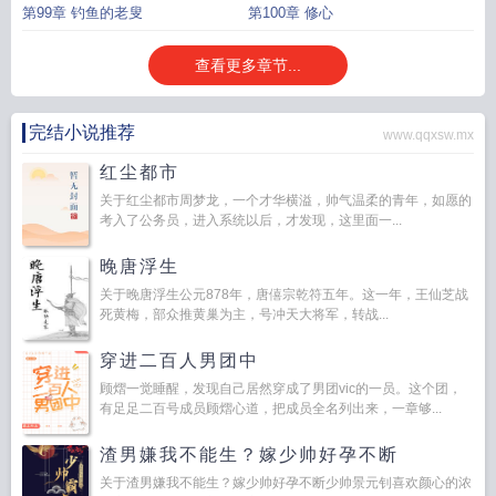
第99章 钓鱼的老叟
第100章 修心
查看更多章节...
完结小说推荐
www.qqxsw.mx
红尘都市
关于红尘都市周梦龙，一个才华横溢，帅气温柔的青年，如愿的
考入了公务员，进入系统以后，才发现，这里面一...
晚唐浮生
关于晚唐浮生公元878年，唐僖宗乾符五年。这一年，王仙芝战
死黄梅，部众推黄巢为主，号冲天大将军，转战...
穿进二百人男团中
顾熠一觉睡醒，发现自己居然穿成了男团vic的一员。这个团，
有足足二百号成员顾熠心道，把成员全名列出来，一章够...
渣男嫌我不能生？嫁少帅好孕不断
关于渣男嫌我不能生？嫁少帅好孕不断少帅景元钊喜欢颜心的浓