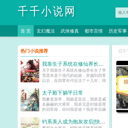
千千小说网
首 页
玄幻魔法
武侠修真
都市言情
历史军事
热门小说推荐
千
我靠生子系统在修仙界长生了
关于我靠生子系统在修仙界长生了李
雪原本是个现代的姑娘，穿越到四零
以后，在四零年代生活了十几年。得
到了一个可以穿越修仙界的机会，不
但得到了传说中的系统，还有其他的
太子殿下躺平日常
各种好东西。为了以后能长生不老，
我爹是皇帝，我娘是皇后，我舅是威
李雪决定冲了。这本算是，穿越四
名赫赫的大将军，我表兄是封狼居胥
零，八岁农女杀疯了，它的后续文同
的冠军侯，你问我是谁？我是帝后嫡
一个女主，为了长生不老，不停的找
子，当今太子，未来大汉天子刘据
修仙界的天才生孩子慢慢的从一个小
啊。我掐指一算好像没当皇帝。我掐
钓系美人成为炮灰攻后[快穿］
弱鸡长成了一方大佬，飞升仙界的故
指再算多做多错，尸骨全无。不做不
事...
离家出走那天，明昕被天降系统砸