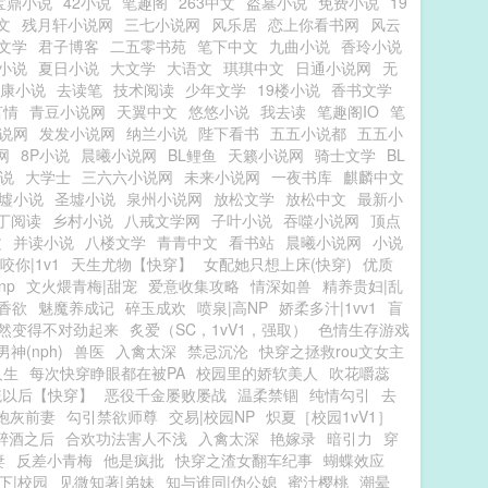
宝鼎小说
42小说
笔趣阁
263中文
盗墓小说
免费小说
19
文
残月轩小说网
三七小说网
风乐居
恋上你看书网
风云
文学
君子博客
二五零书苑
笔下中文
九曲小说
香玲小说
小说
夏日小说
大文学
大语文
琪琪中文
日通小说网
无
康小说
去读笔
技术阅读
少年文学
19楼小说
香书文学
言情
青豆小说网
天翼中文
悠悠小说
我去读
笔趣阁IO
笔
说网
发发小说网
纳兰小说
陛下看书
五五小说都
五五小
网
8P小说
晨曦小说网
BL鲤鱼
天籁小说网
骑士文学
BL
说
大学士
三六六小说网
未来小说网
一夜书库
麒麟中文
墟小说
圣墟小说
泉州小说网
放松文学
放松中文
最新小
丁阅读
乡村小说
八戒文学网
子叶小说
吞噬小说网
顶点
文
并读小说
八楼文学
青青中文
看书站
晨曦小说网
小说
咬你|1v1
天生尤物【快穿】
女配她只想上床(快穿)
优质
np
文火煨青梅|甜宠
爱意收集攻略
情深如兽
精养贵妇|乱
香欲
魅魔养成记
碎玉成欢
喷泉|高NP
娇柔多汁|1vv1
盲
然变得不对劲起来
炙爱（SC，1vV1，强取）
色情生存游戏
神(nph)
兽医
入禽太深
禁忌沉沦
快穿之拯救rou文女主
人生
每次快穿睁眼都在被PA
校园里的娇软美人
吹花嚼蕊
统以后【快穿】
恶役千金屡败屡战
温柔禁锢
纯情勾引
去
炮灰前妻
勾引禁欲师尊
交易|校园NP
炽夏［校园1vV1］
醉酒之后
合欢功法害人不浅
入禽太深
艳嫁录
暗引力
穿
妻
反差小青梅
他是疯批
快穿之渣女翻车纪事
蝴蝶效应
下|校园
见微知著|弟妹
知与谁同|伪公媳
蜜汁樱桃
潮晕