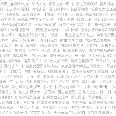
禁欲男主的泄欲对象
沦为公车
麝香之梦|NP
快穿之卿卿我我
异常现象
强行侵占|骨科/强制
白蛇夫君
温火|伪骨科
长媳不如妻
快穿之女主逆
光
顶级暴徒
应召男菩萨
【快穿】吃掉那只小白兔
酸甜|校园暗恋
课
与她的舔狗
每晚都进男神们的春梦
认知性偏差
珍如天下
捡到邻居手机
小兔子乖乖|青梅竹马
永远也会化雾
两情相厌|伪骨科
鱼目珠子|高干
视同人）勾引深情男主
极宠(兄妹骨科)
白羊|校园
漂亮少将O被军A灌满
仙（NP）
炮灰女配被扑倒了「快穿」
重生之老男人别走
勾引闺蜜男友
1vv1
碾碎芍药花|ABO 伪骨科兄妹
娇生惯养|兄妹
快穿之恶鬼攻略
IN乱日记
撩动心弦|校园
她又娇又媚
将就|青梅竹马
离婚前一天和老公
读小说网
御书屋
公主的小娇奴
暖床
炽焰|骨科 校园
魔君与魔后的婚
她|快穿
床戏替身
书包小说网
骑士全本小说
干上瘾
女主她总是被C|
爸爸拍激情戏
偏爱|高干 甜宠
兽人的宝藏
高岭之花|高干
绿茶婊的上
塔|西幻 人外
快穿之女配回来吃肉啦
参加直播做AI综艺后我火了
拜金
中！
【西幻】侍魔
变成丧尸后她被圈养了
女扮男装被太子发现后
我
无一用的小师妹
心情小雨
贵妃奴
春潮
双子太子
春枝嫋嫋
含苞待放
被迫上岗
甜源
各种病娇黑化
欺姐|继姐弟
撩愈
清釉
重生之肉香四
灾祛秽
黑心狐只想吃掉男主|快穿
快穿之趁虚而入
甘愿上瘾[NPH]
【星
壁禽兽的他
被丈夫跟情敌一起囚禁
甜心都想要
总有人想独占她
【快
你刚刚好
拼多多社恐逆袭
快穿之娇花难养
最佳野王
恶毒女配不干了
天造地设|公路
岁欢愉
穿成黄漫女主替身后
牧神午后
隔壁网黄使用指
漫掉马后
半甜欲水|兄妹
冲喜侍妾
不羡仙|快穿仙侠 古言
上流社会|都
那些娇弱的婊子们
黑莲花的上位
今天你睡了吗[快穿]
各种黑化病娇男