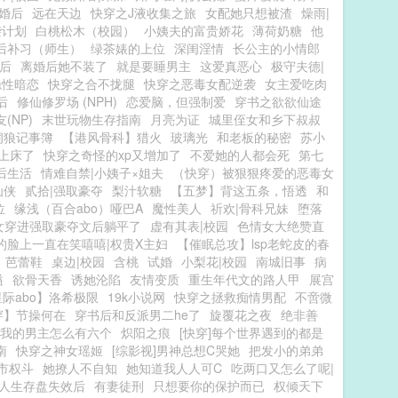
|婚后
远在天边
快穿之J液收集之旅
女配她只想被渣
燥雨|
袭计划
白桃松木（校园）
小姨夫的富贵娇花
薄荷奶糖
他
后补习（师生）
绿茶婊的上位
深闺淫情
长公主的小情郎
后
离婚后她不装了
就是要睡男主
这爱真恶心
极守夫德|
隐性暗恋
快穿之合不拢腿
快穿之恶毒女配逆袭
女主爱吃肉
后
修仙修罗场 (NPH)
恋爱脑，但强制爱
穿书之欲欲仙途
(NP)
末世玩物生存指南
月亮为证
城里侄女和乡下叔叔
饲狼记事簿
【港风骨科】猎火
玻璃光
和老板的秘密
苏小
上床了
快穿之奇怪的xp又增加了
不爱她的人都会死
第七
后生活
情难自禁|小姨子×姐夫
（快穿）被狠狠疼爱的恶毒女
仙侠
贰拾|强取豪夺
梨汁软糖
【五梦】背这五条，悟透
和
位
缘浅（百合abo）哑巴A
魔性美人
祈欢|骨科兄妹
堕落
女穿进强取豪夺文后躺平了
虚有其表|校园
色情女大绝赞直
的脸上一直在笑嘻嘻|权贵X主妇
【催眠总攻】lsp老蛇皮的春
芭蕾鞋
桌边|校园
含桃
试婚
小梨花|校园
南城旧事
病
溢
欲骨天香
诱她沦陷
友情变质
重生年代文的路人甲
展宫
际abo】洛希极限
19k小说网
快穿之拯救痴情男配
不啻微
穿】节操何在
穿书后和反派男二he了
旋覆花之夜
绝非善
我的男主怎么有六个
炽阳之痕
[快穿]每个世界遇到的都是
南
快穿之神女瑶姬
[综影视]男神总想C哭她
把发小的弟弟
市权斗
她撩人不自知
她知道我人人可C
吃两口又怎么了呢|
人生存盘失效后
有妻徒刑
只想要你的保护而已
权倾天下