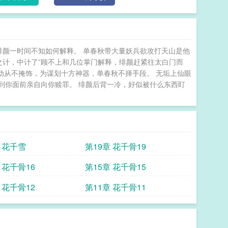
绯颜一时间不知如何解释。 单春秋带大量妖兵欲攻打天山是他
之计，中计了”顾不上和几位掌门解释，绯颜赶紧往太白门而
行动从不掩饰，为谋划十方神器，单春秋不择手段。 无垢上仙眼
到你面前亲自向你赎罪。 绯颜后背一冷，好似被什么东西盯
 花千雪
第19章 花千骨19
 花千骨16
第15章 花千骨15
 花千骨12
第11章 花千骨11