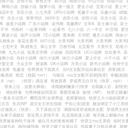
词典小说
言情小说
夜色文学
易小说
雨雨小说
中山小说
倍福小说
网阅小说
捏破小说
随梦小说
第一版主
爱去小说
完美小说
爱上中
极品中文
车臣小说
八七书库
UPU小说网
笔趣子小说
乐趣小说
硝烟
文学
乐文小说
努努书坊
263中文
农田小说
农田小说
乐文小说
乐文
网
速度小说网
广东小说网
读书网
笔趣阁V
文学A
富士康小说
富士
电子书
书画村
一起看书网
一起看书
七八小说
八一中文
91言情
爱
搜读小说
葫芦小说网
7Z小说网
爱来阁
天书吧
魔爪小说网
阅体小
BL鲤鱼乡
老花生看书
007小说
大美书网
大美书网
大美书网
大美书
七毛中文
BL鲤鱼王
掌心文学
万相书城
元宝看书
大美中文
铅笔小
书阁
九九小说
耽美文学网
小说铺
四四书库
UC小说网
欣欣看书
圣
趣阁小说
你好小说网
纳兰小说网
纳兰小说网
爱上中文
小子小说
布
华盟文章
大众文学
搜读阁
OK小说网
月亮小说
新书小说网
传奇中
牧龙师
笔趣读
你男朋友下面真大
当H文女配开始自暴自弃
房客|糙汉
攻略系统
暗恋［校园 1vv1］
与狐说
rou文女配不容易[快穿]
幸瘾|校园
夫（np）
（快穿）插足者
有效真香
穿成男主白月光（快穿，nph）
P，替身上位，追妻火葬场）
传闻她鲜嫩多汁|快穿
当我嫁人后，剧情突
）
艳妇怀春
与男神被迫同居后
靡靡宫春深
纵情（NP）
快穿之睡遍男
一妻多夫试用户
樱照良宵|女师男徒
老师要稳住
快穿之大小姐的噩梦
|古言
失贞|NP
虐文女主求生指南
予你心安|甜宠
被迫绑定了小三系
ou文做路人（快穿）
天下谋妆|古言
满级绿茶穿成炮灰女配
穿成男主的
对头奉子成婚后
靠近男人变得不幸
乱花渐欲迷人眼
每天晚上都被cha
世界被各种吃干抹净
被白月光的爸爸给睡了
快穿之rou文系统
临时夫
以婚为名
AV拍摄指南
快穿之睡了反派以后
伪装魔王与祭品勇者
屋檐