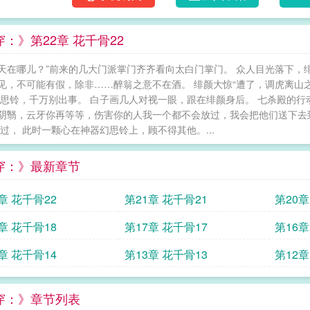
：》第22章 花千骨22
天在哪儿？”前来的几大门派掌门齐齐看向太白门掌门。 众人目光落下，
见，不可能有假，除非……醉翁之意不在酒。 绯颜大惊“遭了，调虎离山
幻思铃，千万别出事。 白子画几人对视一眼，跟在绯颜身后。 七杀殿的
阴翳，云牙你再等等，伤害你的人我一个都不会放过，我会把他们送下去
不过， 此时一颗心在神器幻思铃上，顾不得其他。...
穿：》最新章节
章 花千骨22
第21章 花千骨21
第20章
章 花千骨18
第17章 花千骨17
第16章
章 花千骨14
第13章 花千骨13
第12章
穿：》章节列表