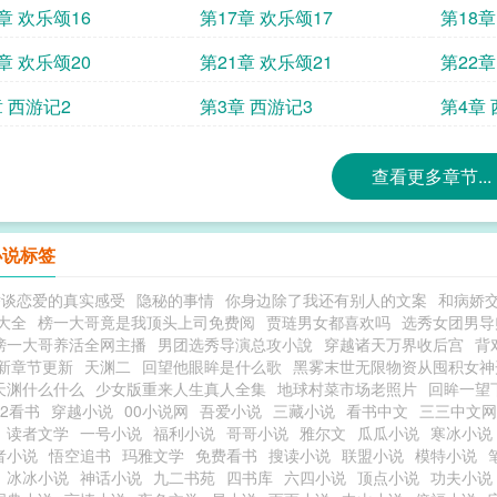
章 欢乐颂16
第17章 欢乐颂17
第18章
章 欢乐颂20
第21章 欢乐颂21
第22章
章 西游记2
第3章 西游记3
第4章 
查看更多章节...
小说标签
娇谈恋爱的真实感受
隐秘的事情
你身边除了我还有别人的文案
和病娇
大全
榜一大哥竟是我顶头上司免费阅
贾琏男女都喜欢吗
选秀女团男导
榜一大哥养活全网主播
男团选秀导演总攻小說
穿越诸天万界收后宫
背
新章节更新
天渊二
回望他眼眸是什么歌
黑雾末世无限物资从囤积女神
天渊什么什么
少女版重来人生真人全集
地球村菜市场老照片
回眸一望
22看书
穿越小说
00小说网
吾爱小说
三藏小说
看书中文
三三中文网
读者文学
一号小说
福利小说
哥哥小说
雅尔文
瓜瓜小说
寒冰小说
者小说
悟空追书
玛雅文学
免费看书
搜读小说
联盟小说
模特小说
冰冰小说
神话小说
九二书苑
四书库
六四小说
顶点小说
功夫小说