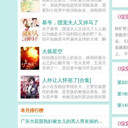
错，...
中，系统声称他是快穿局叛逃者，需
要到小世界中扮演炮灰攻，拯救那些
下场悲惨的主角受，为他们付出一切
《综穿
哐哐撞大墙。明昕原本兴趣缺缺，直
慕爷，团宠夫人又掉马了
到他见到拥有八块腹肌优美人鱼线的
秋旷野
关于慕爷，团宠夫人又掉马了人人都
主角...
以为她是乡下福利院出来的野丫头，
亲眼所
却不知她是马甲遍布全球的大佬，翻
去。 
手为云覆手为雨。当马甲一个个掉
底藏着
落。众人惊掉下巴。餐饮帝国老板。
火炼星空
上。 
顶级设计师逆天医术神医她身上的马
轻轻拂去封面上的灰尘，林风怀着分
甲数不胜数。更有五个哥哥宠她上
忐忑的心翻开第一页火灵师，五系天
天。京城帝国集团总裁曾扬言，绝对
《综
灵师之一，是武者中极为罕见的存
不会喜欢她。谁知在相处中，被她身
在，以控火著称。林家少年，手执长
上的魅力吸引，当初撂下的狠话，如
枪，孤身踏上武者之路。这是一个浩
人外让人怀崽了[合集]
今像打在他脸上的巴掌。傲慢总裁摇
第22
瀚而神秘的世界，这是一个星空最强
身一变，成为宠她如命忠犬舔狗，竟
从小在安格拉帝国长大，王警官最爱
者的崛起之路。一人，一火，炼尽星
丝毫没有违和感。叶云希却冷酷如常
吃的食物，是贵族的奢侈品章鱼。因
第18
空！小说关键词火炼星空无弹窗火炼
不是说永远不喜欢我吗？...
为某件事。他被流放到遥远的亚科斯
星空txt全集下载火炼星空最新章节阅
海域。这里盛产章鱼。刚到第一天，
读...
第14
岛上发生血案。法医诊断死因非人
本月排行榜
为，而应该来自某种纲足科海洋软体
动物...
广东大屁股熟妇被女儿的黑人男友操的浑身颤抖淫水喷满床单
《综