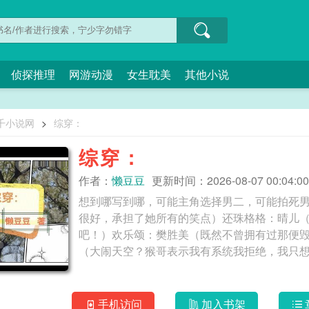
侦探推理
网游动漫
女生耽美
其他小说
千小说网
>
综穿：
综穿：
作者：
懒豆豆
更新时间：2026-08-07 00:04:00
想到哪写到哪，可能主角选择男二，可能拍死
很好，承担了她所有的笑点）还珠格格：晴儿
吧！）欢乐颂：樊胜美（既然不曾拥有过那便
手机访问
加入书架