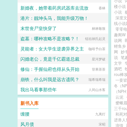
小说
楼小说
新婚夜，她带着药房武器库去流放
香林
小说
港片：靓坤头马，我能升级万物！
深度
线小说
末世丧尸皇快穿了
好大一棵树啊
林林敬致
零零
趣阁W
盗墓：哪种攻略不是攻略？！
钮祜禄氏起灵
说网
鲤鱼乡
灵能者：女大学生逆袭异界之主
咖啡予白茶
网
妙
说
笔
闪婚老公，竟是千亿霸道总裁
星河梦破
文学
修仙：手握仙府也得从头开始
酒吧
苷果茶茶
rou棒
崩铁，什么叫我是远古遗民？
瑞希瑞希瑞
一妾皆
冬（N
我出马看事那些年
人间山水客
（NPH
云泥
新书入库
蹙蛾眉
三千r
缠腰
和死
九离灯
进兽人
风月债
宋昭
浪情