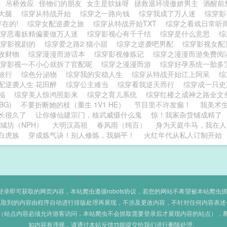
姻
吊桥效应
怪物们的朋友
女主是软妹呀
拯救退环境傲娇男主
酒醒前
金大腿
综穿从特战开始
综穿之一路向钱
综穿我成了万人迷
综穿影
存在的!
综穿女配逆袭之旅
综穿从特战开始TXT
综穿之看戏日常听
综穿恶毒妖精偏要做万人迷
综穿影视心有千千结
综穿是什么意思
综
综穿影视剧的
综穿爱之路2 猫小甜
综穿之逆袭吧男配
综穿影视女
收财物
综穿漫漫而游话本
综穿影视修炼记
综穿之漫漫而游免费
综穿影视一不小心就拆了官配呢
综穿之漫漫而游
综穿好孕系统一胎
空旅行
综色分泌物
综穿我的安稳人生
综穿从特战开始江上阿呆
综
配逆袭人生 花田醉
综穿公主难当
综穿看我逆天而行
综穿成一只
幸福
综穿美人惊鸿照影来
综穿之育儿系统
综穿红楼之成神之路全文
BG)
不要折断她的枝（重生 1V1 HE）
节目里不许发癫！
我美术
长很久了
让你修仙建宗门，核武威慑什么鬼
惊！我家杂货铺成精了
城坊（NPH）
大明汉高祖
春风雨（纯百）
身为天庭牛马，我在人
白虎族
穿成炼气诀！别人修炼，我躺平！
火红年代从私人订制开始
即可获取的网页内容，本站爬虫遵循robots协议，若您的网站不希望被本站爬虫抓取，可
抓取到的内容由程序自动进行排版处理再展现，不涉及更改内容，不针对任何内容表述
（站点内容必须允许游客访问，本站爬虫不会抓取需要登录后才展现内容的站点），
如内容有违规，请通过本站反馈功能提交给我们进行删除处理。