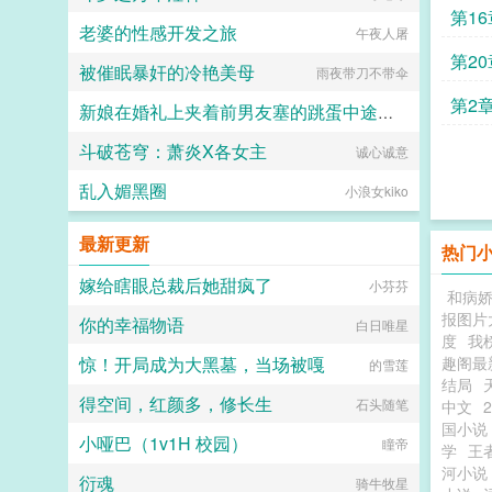
第16
老婆的性感开发之旅
午夜人屠
第20
被催眠暴奸的冷艳美母
雨夜带刀不带伞
第2
新娘在婚礼上夹着前男友塞的跳蛋中途忍不住喷水了
斗破苍穹：萧炎X各女主
诚心诚意
二十三
乱入媚黑圈
小浪女kiko
最新更新
热门
嫁给瞎眼总裁后她甜疯了
小芬芬
和病
报图片
你的幸福物语
白日唯星
度
我
惊！开局成为大黑墓，当场被嘎
趣阁最
的雪莲
结局
得空间，红颜多，修长生
石头随笔
中文
国小说
小哑巴（1v1H 校园）
瞳帝
学
王
河小说
衍魂
骑牛牧星