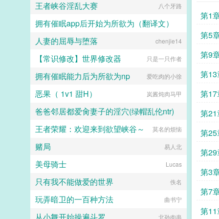
王者峡谷淫乱大赛
八个牙路
二十三
第1
拥有催眠app后开始为所欲为（翻译文）
第5
人妻的屈辱与堕落
白门楼汉化集团
chenjie14
第9
【常识修改】世界修改器
只是一只作者
第1
拥有催眠能力后为所欲为np
爱吃肉的小徐
恶果（ 1v1 甜H）
第1
岚酱炖肉马甲
爸爸邻居都爱肏妻子的淫穴(绿帽乱伦ntr)
第2
王者荣耀：欢迎来到欲望峡谷～
莫名的烦恼
轻松向
第2
赌局
易人北
第2
美母骑士
Lucas
第3
只有我不能做爱的世界
佚名
第7
玩弄暗卫的一百种方法
曲书宁
第11
从小舞开始操遍斗罗
北孙肉串