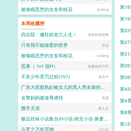
第15
被催眠恶堕的女友和校花
jiuliang
第19
本周收藏榜
第23
四合院：傻柱的老六人生！
奇妙的发财树
第27
只有我不能做爱的世界
佚名
第31
被催眠恶堕的女友和校花
jiuliang
第35
恶果（ 1v1 甜H）
岚酱炖肉马甲
不良少年受罚过程(1V1)
第39
潜水中
广东大屁股熟妇被女儿的黑人男友操的浑身颤抖淫水喷满床单
第43
女警妈妈被凌辱虐待
二十三
风溪
第4
携手天涯
易人北
第8
极品丝袜小说集合(H小说-肉文小说-换妻-妈妈-母子)
第12
斗罗之万年淫神
海岸线文学
小心水