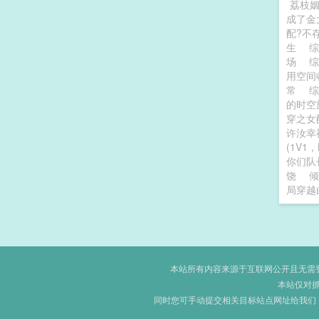
荔枝
成了
配?不
生
场
用空间
常
的时
穿之女
许汝
(1V1，
你们队
饶
倾
局穿越
本站所有内容来源于互联网公开且无需登录
本站仅对
同时您可手动提交相关目标站点网址给我们