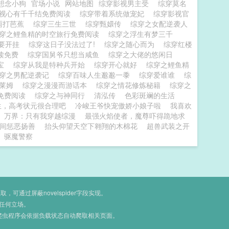
想念小狗
官场小说
网站地图
综穿影视男主受
综穿莫名
视心有千千结免费阅读
综穿带着系统做宠妃
综穿影视官
雨打芭蕉
综穿三生三世
综穿甄嬛传
综穿之女配逆袭人
穿之鲤鱼精的时空旅行免费阅读
综穿之浮生有梦三千
配要开挂
综穿这日子没法过了!
综穿之随心而为
综穿红楼
阅读免费
综穿国舅爷只想当咸鱼
综穿之大佬的悠闲日
多宝
综穿从我是特种兵开始
综穿开心就好
综穿之鲤鱼精
穿之男配逆袭记
综穿百味人生邈邈一黍
综穿爱谁谁
综
史莱姆
综穿之漫漫而游话本
综穿之情花修炼秘籍
综穿之
免费阅读
综穿之与神同行
清泓传
色彩斑斓的生活
生，高考状元很合理吧
冷峻王爷快宠傲娇小娘子啦
我喜欢
万界：只有我穿越综漫
最强火焰使者，魔尊吓得跪地求
间惩恶扬善
抬头仰望天空下翱翔的木棉花
超兽武装之开
驱魔警察
通过屏蔽novelspider字段实现。
任何立场。
爬虫程序会依据负载状态自动爬取相关页面。