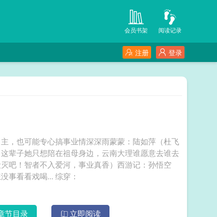
会员书架
阅读记录
注册
登录
男主，也可能专心搞事业情深深雨蒙蒙：陆如萍（杜飞
（这辈子她只想陪在祖母身边，云南大理谁愿意去谁去
毁灭吧！智者不入爱河，事业真香）西游记：孙悟空
（大闹天空？猴哥表示我有系统我拒绝，我只想没事看看戏喝... 综穿：
章节目录
立即阅读