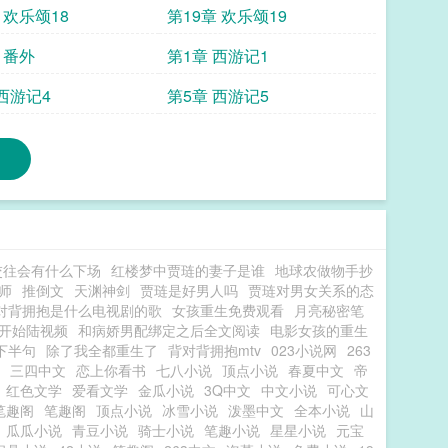
 欢乐颂18
第19章 欢乐颂19
 番外
第1章 西游记1
西游记4
第5章 西游记5
交往会有什么下场
红楼梦中贾琏的妻子是谁
地球农做物手抄
师
推倒文
天渊神剑
贾琏是好男人吗
贾琏对男女关系的态
对背拥抱是什么电视剧的歌
女孩重生免费观看
月亮秘密笔
开始陆视频
和病娇男配绑定之后全文阅读
电影女孩的重生
下半句
除了我全都重生了
背对背拥抱mtv
023小说网
263
三四中文
恋上你看书
七八小说
顶点小说
春夏中文
帝
红色文学
爱看文学
金瓜小说
3Q中文
中文小说
可心文
笔趣阁
笔趣阁
顶点小说
冰雪小说
泼墨中文
全本小说
山
瓜瓜小说
青豆小说
骑士小说
笔趣小说
星星小说
元宝