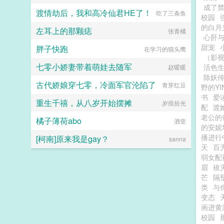
成了
渡情劫后，我和高冷仙君HE了！
吃了三条鱼
校园
的白月
左耳上的那颗痣
张青橘
心肝
甜宠
胖子快跑
在学习的猫头鹰
（影
七零小娇妻带着萌娃去随军
活色生
赵暖暖
除妖传|
古代娇娘穿七零，冷面军官沦陷了
青芽红豆
野的Y
书
爱
重生千禧，从八岁开始摆摊
岁痕拾光
配
渡
老公的
橘子薄荷abo
酒壹
的安妮
播进行
[柯南]原来我是gay？
sanna
天
百
弱女配
眉
袚
芒
隔
类
与
变态
画进黄
校园