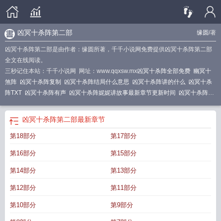
凶冥十杀阵第二部
缘圆
/著
凶冥十杀阵第二部是由作者：缘圆所著，千千小说网免费提供凶冥十杀阵第二部
全文在线阅读。
三秒记住本站：千千小说网 网址：www.qqxsw.mx
凶冥十杀阵全部免费
幽冥十
煞阵
凶冥十杀阵复制
凶冥十杀阵结局什么意思
凶冥十杀阵讲的什么
凶冥十杀
阵TXT
凶冥十杀阵有声
凶冥十杀阵妮妮讲故事最新章节更新时间
凶冥十杀阵结
局
凶冥十杀阵好看吗
凶冥十杀阵为什么没有写完
凶冥十杀阵小红肠
凶冥十杀
阵百度百科
凶冥十杀阵类似的
凶冥十杀阵剧情简介
凶冥十杀阵电影
凶冥十杀
凶冥十杀阵第二部
最新章节
阵作者
凶冥十杀阵简介
凶冥十杀阵网剧
凶冥十杀阵 广播剧
凶冥十杀阵 周
第18部分
第17部分
铁
凶冥十杀阵第二部
凶冥十杀阵完整版
凶冥十杀阵妮妮版
凶冥王十杀阵
凶冥
十杀阵TXT百度资源
凶冥十杀阵网剧哪里看
凶冥十杀阵周铁
凶冥十杀阵 电视
第16部分
第15部分
剧
凶冥十杀阵 有声
凶冥十杀阵幕后黑手
凶冥十杀阵广播剧
凶冥十杀阵百
度
凶冥十杀阵齐名三大恐怖
凶冥十杀阵三部曲顺序
凶冥十杀阵全集TXT
凶冥
第14部分
第13部分
十杀阵有声在线收听
凶冥十杀阵 的作者
凶冥十杀阵是哪个书里的
第12部分
第11部分
第10部分
第9部分