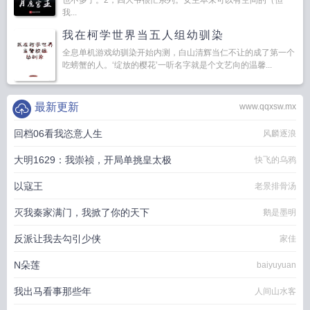
也不多了。2，四大爷很忙系列。女主本来可以有空间的（但
我...
我在柯学世界当五人组幼驯染
全息单机游戏幼驯染开始内测，白山清辉当仁不让的成了第一个
吃螃蟹的人。‘绽放的樱花’一听名字就是个文艺向的温馨...
最新更新
www.qqxsw.mx
回档06看我恣意人生
风麟逐浪
大明1629：我崇祯，开局单挑皇太极
快飞的乌鸦
以寇王
老景排骨汤
灭我秦家满门，我掀了你的天下
鹅是墨明
反派让我去勾引少侠
家佳
N朵莲
baiyuyuan
我出马看事那些年
人间山水客