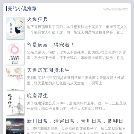
完结小说推荐
www.qqxsw.mx
火爆狂兵
地下世界顶级杀手回归，本只想安静做个美男子，但半夜闯入的
一个极品女人打破了这一切一场惊天阴谋悄然拉开序幕，都...
爷是病娇，得宠着！
父亲总是说，徐纺，你怎么不去死呢。因为她6号染色体排列异
常，不会饿不会痛，还不会说话。萧轶博士却常说徐纺，你是...
灾世房车囤货求生
更新时间18点空间囤货末世日常逃生美食爽文亲情友情人性梦
里，铺天盖地的火红色巨鸟从天空落下，羽翼上...
晚唐浮生
关于晚唐浮生公元878年，唐僖宗乾符五年。这一年，王仙芝战
死黄梅，部众推黄巢为主，号冲天大将军，转战...
新川日常，清穿日常，青川日常，卿卿日
常
1，吃吃喝喝那些事。反正清朝都穿成筛子了，所以加我家这只